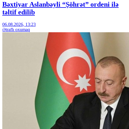
Bəxtiyar Aslanbəyli “Şöhrət” ordeni ilə
təltif edilib
06.08.2026, 13:23
Ətraflı oxumaq