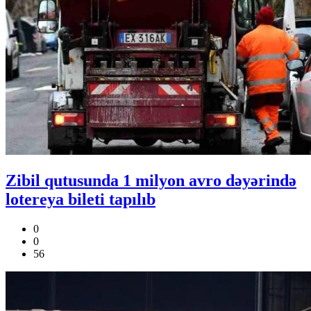
Zibil qutusunda 1 milyon avro dəyərində
lotereya bileti tapılıb
0
0
56