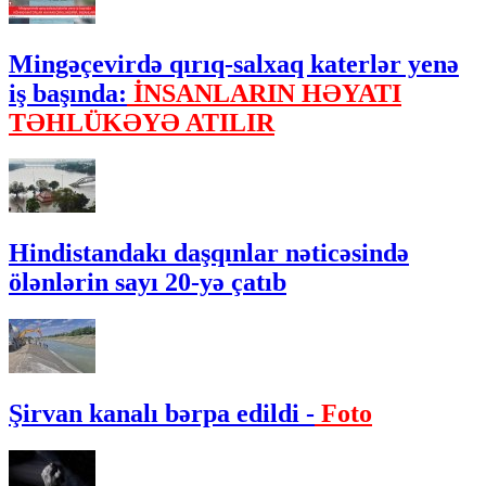
Mingəçevirdə qırıq-salxaq katerlər yenə
iş başında:
İNSANLARIN HƏYATI
TƏHLÜKƏYƏ ATILIR
Hindistandakı daşqınlar nəticəsində
ölənlərin sayı 20-yə çatıb
Şirvan kanalı bərpa edildi -
Foto