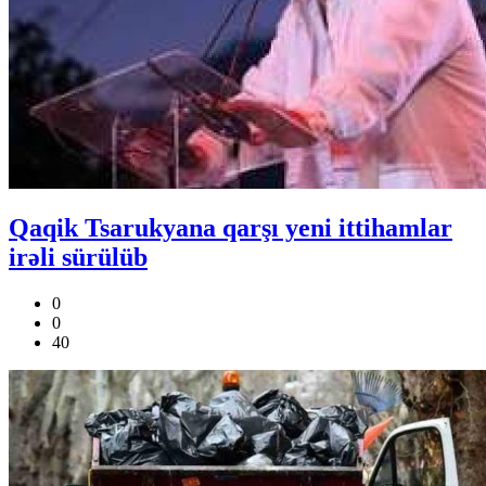
Qaqik Tsarukyana qarşı yeni ittihamlar
irəli sürülüb
0
0
40