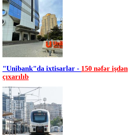
"Unibank"da ixtisarlar -
150 nəfər işdən
çıxarılıb