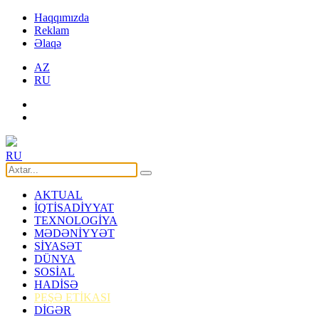
Haqqımızda
Reklam
Əlaqə
AZ
RU
RU
AKTUAL
İQTİSADİYYAT
TEXNOLOGİYA
MƏDƏNİYYƏT
SİYASƏT
DÜNYA
SOSİAL
HADİSƏ
PEŞƏ ETİKASI
DİGƏR