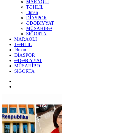
MARAQLI
TƏHLİL
İdman
DİASPOR
ƏDƏBİYYAT
MÜSAHİBƏ
SIĞORTA
MARAQLI
TƏHLİL
İdman
DİASPOR
ƏDƏBİYYAT
MÜSAHİBƏ
SIĞORTA