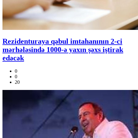
Rezidenturaya qəbul imtahanının 2-ci
mərhələsində 1000-ə yaxın şəxs iştirak
edəcək
0
0
20