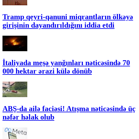
Tramp qeyri-qanuni miqrantların ölkəyə
girişinin dayandırıldığını iddia etdi
İtaliyada meşə yanğınları nəticəsində 70
000 hektar ərazi külə dönüb
ABŞ-da ailə faciəsi! Atışma nəticəsində üç
nəfər həlak olub