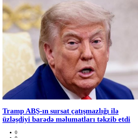
Tramp ABŞ-ın sursat çatışmazlığı ilə
üzləşdiyi barədə məlumatları təkzib etdi
0
0