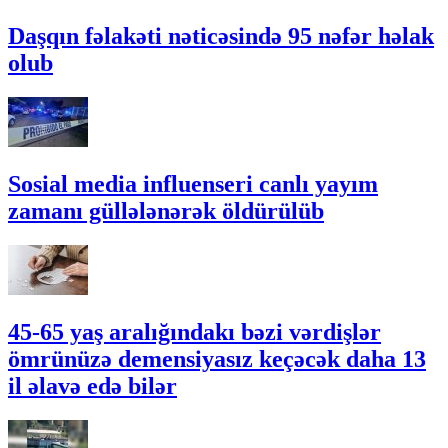
Daşqın fəlakəti nəticəsində 95 nəfər həlak
olub
Sosial media influenseri canlı yayım
zamanı güllələnərək öldürülüb
45-65 yaş aralığındakı bəzi vərdişlər
ömrünüzə demensiyasız keçəcək daha 13
il əlavə edə bilər