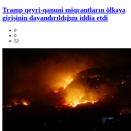
Tramp qeyri-qanuni miqrantların ölkəyə
girişinin dayandırıldığını iddia etdi
0
0
52