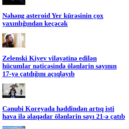
Nəhəng asteroid Yer kürəsinin çox
yaxınlığından keçəcək
Zelenski Kiyev vilayətinə edilən
hücumlar nəticəsində ölənlərin sayının
17-yə çatdığını açıqlayıb
Cənubi Koreyada həddindən artıq isti
hava ilə əlaqədar ölənlərin sayı 21-ə çatıb