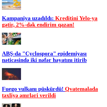
Kampaniya uzadıldı:
Kreditini Yelo-ya
gətir, 2%-dək endirim qazan!
ABŞ-da "Cyclospora" epidemiyası
nəticəsində iki nəfər həyatını itirib
Fuego vulkanı püskürdü!
Qvatemalada
təxliyə əmrləri verildi