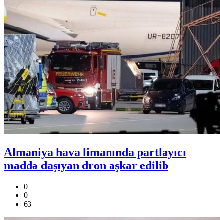
Almaniya hava limanında partlayıcı
maddə daşıyan dron aşkar edilib
0
0
63