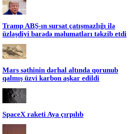
Tramp ABŞ-ın sursat çatışmazlığı ilə
üzləşdiyi barədə məlumatları təkzib etdi
Mars səthinin dərhal altında qorunub
qalmış üzvi karbon aşkar edildi
SpaceX raketi Aya çırpılıb