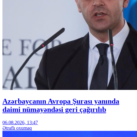
Azərbaycanın Avropa Şurası yanında
daimi nümayəndəsi geri çağırılıb
06.08.2026, 13:47
Ətraflı oxumaq