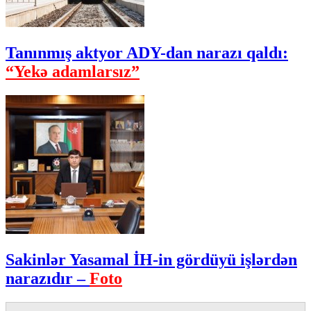
Tanınmış aktyor ADY-dan narazı qaldı:
“Yekə adamlarsız”
Sakinlər Yasamal İH-in gördüyü işlərdən
narazıdır –
Foto