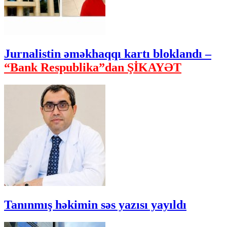
Jurnalistin əməkhaqqı kartı bloklandı –
“Bank Respublika”dan ŞİKAYƏT
Tanınmış həkimin səs yazısı yayıldı