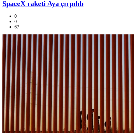
SpaceX raketi Aya çırpılıb
0
0
67