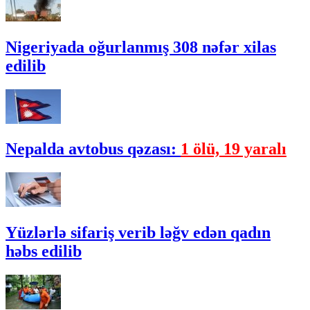
Nigeriyada oğurlanmış 308 nəfər xilas
edilib
Nepalda avtobus qəzası:
1 ölü, 19 yaralı
Yüzlərlə sifariş verib ləğv edən qadın
həbs edilib