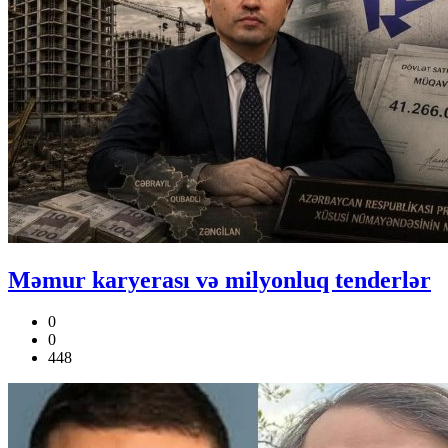
Məmur karyerası və milyonluq tenderlər
0
0
448