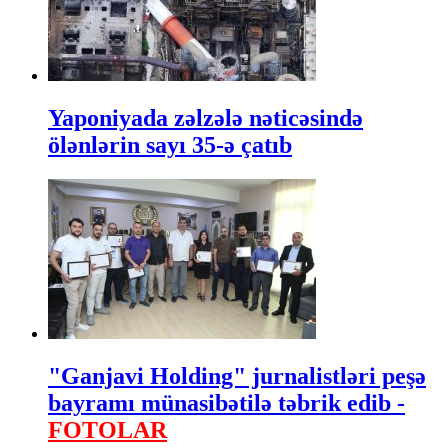
Yaponiyada zəlzələ nəticəsində
ölənlərin sayı 35-ə çatıb
"Ganjavi Holding" jurnalistləri peşə
bayramı münasibətilə təbrik edib -
FOTOLAR