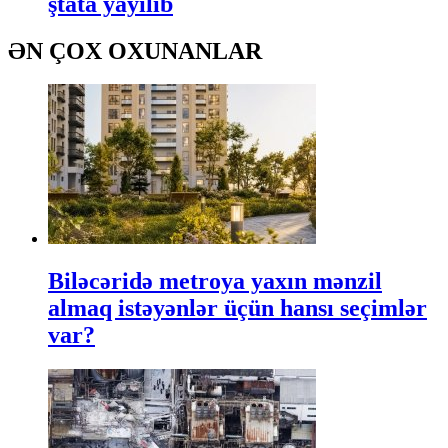
ştata yayılıb
ƏN ÇOX OXUNANLAR
Biləcəridə metroya yaxın mənzil
almaq istəyənlər üçün hansı seçimlər
var?