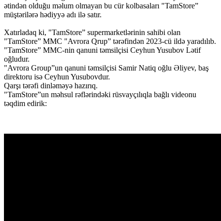
ətindən olduğu məlum olmayan bu cür kolbasaları "TamStore”
müştərilərə hədiyyə adı ilə satır.
Xatırladaq ki, "TamStore” supermarketlərinin sahibi olan
"TamStore” MMC "Avrora Qrup” tərəfindən 2023-cü ildə yaradılıb.
"TamStore” MMC-nin qanuni təmsilçisi Ceyhun Yusubov Lətif
oğludur.
"Avrora Group”un qanuni təmsilçisi Samir Natiq oğlu Əliyev, baş
direktoru isə Ceyhun Yusubovdur.
Qarşı tərəfi dinləməyə hazırıq.
"TamStore”un məhsul rəflərindəki rüsvayçılıqla bağlı videonu
təqdim edirik: