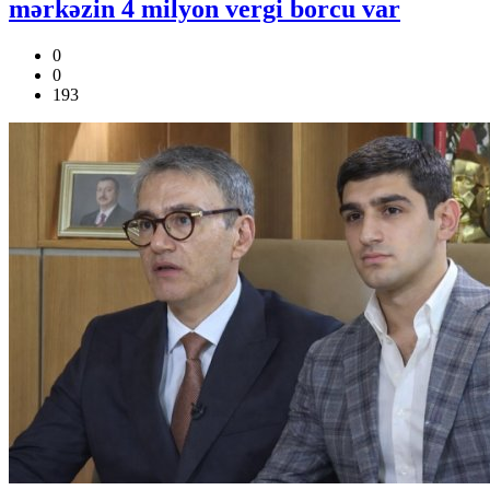
mərkəzin 4 milyon vergi borcu var
0
0
193