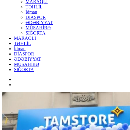
MARAQLI
TƏHLİL
İdman
DİASPOR
ƏDƏBİYYAT
MÜSAHİBƏ
SIĞORTA
MARAQLI
TƏHLİL
İdman
DİASPOR
ƏDƏBİYYAT
MÜSAHİBƏ
SIĞORTA