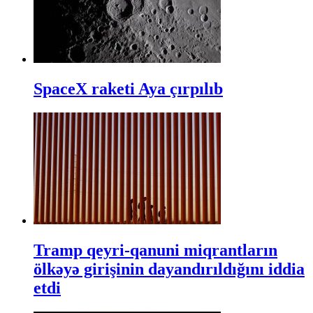
SpaceX raketi Aya çırpılıb
Tramp qeyri-qanuni miqrantların
ölkəyə girişinin dayandırıldığını iddia
etdi