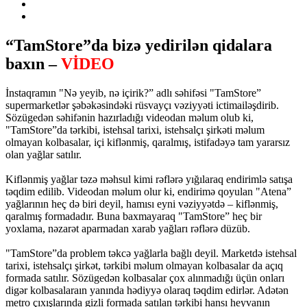
“TamStore”da bizə yedirilən qidalara
baxın –
VİDEO
İnstaqramın "Nə yeyib, nə içirik?” adlı səhifəsi "TamStore”
supermarketlər şəbəkəsindəki rüsvayçı vəziyyəti ictimailəşdirib.
Sözügedən səhifənin hazırladığı videodan məlum olub ki,
"TamStore”da tərkibi, istehsal tarixi, istehsalçı şirkəti məlum
olmayan kolbasalar, içi kiflənmiş, qaralmış, istifadəyə tam yararsız
olan yağlar satılır.
Kiflənmiş yağlar təzə məhsul kimi rəflərə yığılaraq endirimlə satışa
təqdim edilib. Videodan məlum olur ki, endirimə qoyulan "Atena”
yağlarının heç də biri deyil, hamısı eyni vəziyyətdə – kiflənmiş,
qaralmış formadadır. Buna baxmayaraq "TamStore” heç bir
yoxlama, nəzarət aparmadan xarab yağları rəflərə düzüb.
"TamStore”da problem təkcə yağlarla bağlı deyil. Marketdə istehsal
tarixi, istehsalçı şirkət, tərkibi məlum olmayan kolbasalar da açıq
formada satılır. Sözügedən kolbasalar çox alınmadığı üçün onları
digər kolbasalaraın yanında hədiyyə olaraq təqdim edirlər. Adətən
metro çıxışlarında gizli formada satılan tərkibi hansı heyvanın