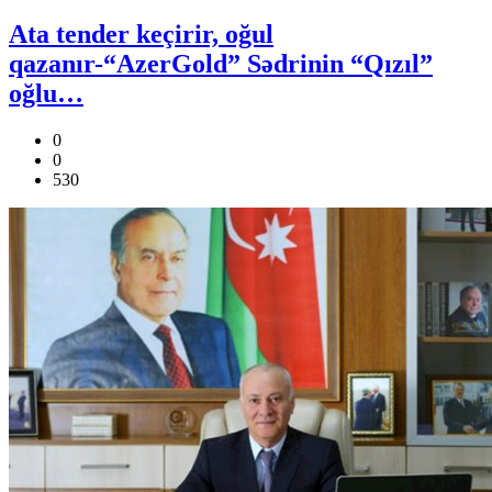
Ata tender keçirir, oğul
qazanır-“AzerGold” Sədrinin “Qızıl”
oğlu…
0
0
530