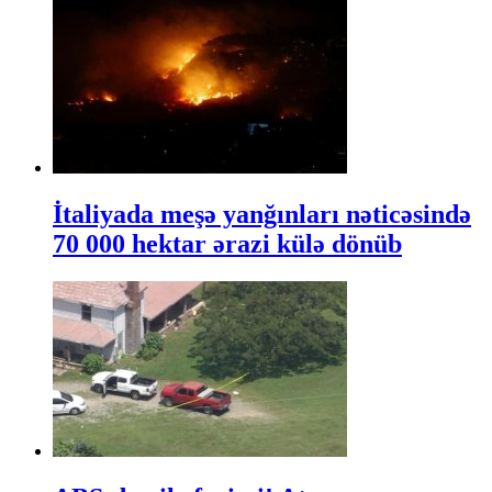
İtaliyada meşə yanğınları nəticəsində
70 000 hektar ərazi külə dönüb