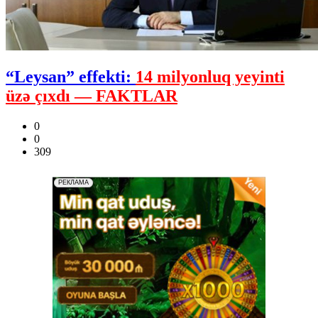
“Leysan” effekti:
14 milyonluq yeyinti
üzə çıxdı — FAKTLAR
0
0
309