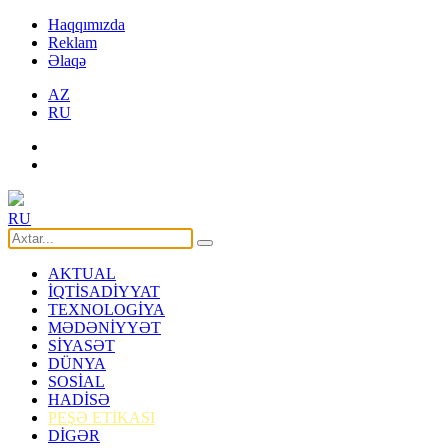
Haqqımızda
Reklam
Əlaqə
AZ
RU
RU
AKTUAL
İQTİSADİYYAT
TEXNOLOGİYA
MƏDƏNİYYƏT
SİYASƏT
DÜNYA
SOSİAL
HADİSƏ
PEŞƏ ETİKASI
DİGƏR