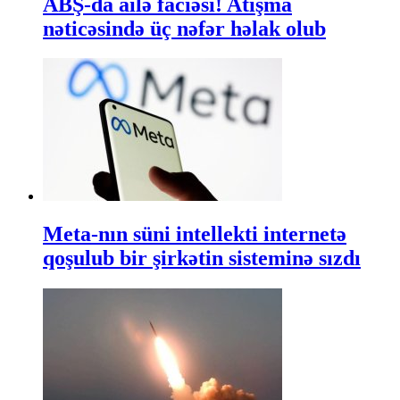
ABŞ-da ailə faciəsi! Atışma
nəticəsində üç nəfər həlak olub
Meta-nın süni intellekti internetə
qoşulub bir şirkətin sisteminə sızdı