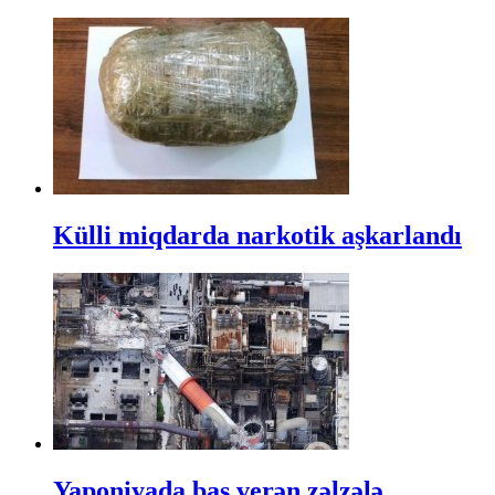
Külli miqdarda narkotik aşkarlandı
Yaponiyada baş verən zəlzələ