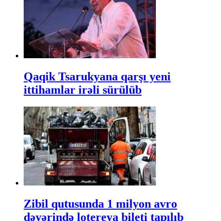
Qaqik Tsarukyana qarşı yeni
ittihamlar irəli sürülüb
Zibil qutusunda 1 milyon avro
dəyərində lotereya bileti tapılıb