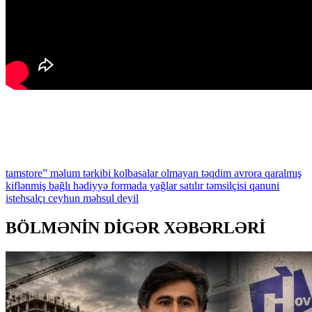
tamstore”
məlum
tərkibi
kolbasalar
olmayan
təqdim
avrora
qaralmış
kiflənmiş
bağlı
hədiyyə
formada
yağlar
satılır
təmsilçisi
qanuni
istehsalçı
ceyhun
məhsul
deyil
BÖLMƏNİN DİGƏR XƏBƏRLƏRİ