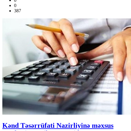
0
0
387
Kənd Təsərrüfati Nazirliyinə məxsus