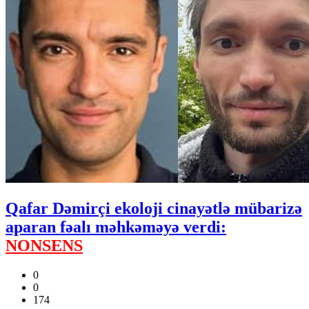
Qafar Dəmirçi ekoloji cinayətlə mübarizə
aparan fəalı məhkəməyə verdi:
NONSENS
0
0
174