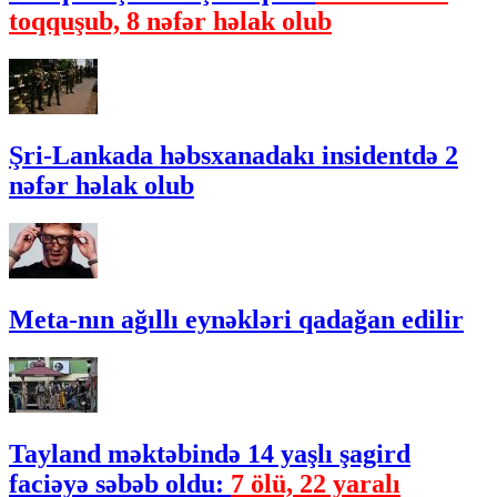
toqquşub, 8 nəfər həlak olub
Şri-Lankada həbsxanadakı insidentdə 2
nəfər həlak olub
Meta-nın ağıllı eynəkləri qadağan edilir
Tayland məktəbində 14 yaşlı şagird
faciəyə səbəb oldu:
7 ölü, 22 yaralı