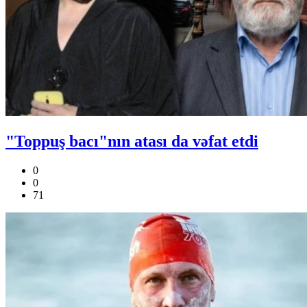
"Toppuş bacı"nın atası da vəfat etdi
0
0
71