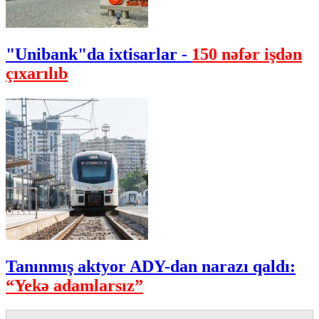
"Unibank"da ixtisarlar -
150 nəfər işdən
çıxarılıb
Tanınmış aktyor ADY-dan narazı qaldı:
“Yekə adamlarsız”