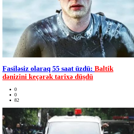
Fasiləsiz olaraq 55 saat üzdü:
Baltik
dənizini keçərək tarixə düşdü
0
0
82