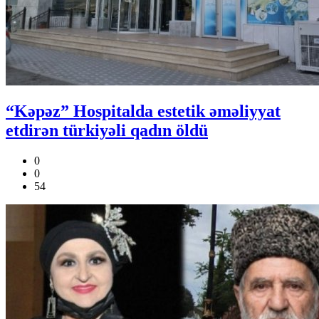
“Kəpəz” Hospitalda estetik əməliyyat
etdirən türkiyəli qadın öldü
0
0
54