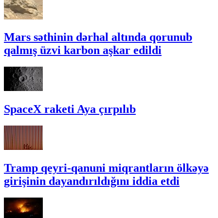
Mars səthinin dərhal altında qorunub
qalmış üzvi karbon aşkar edildi
SpaceX raketi Aya çırpılıb
Tramp qeyri-qanuni miqrantların ölkəyə
girişinin dayandırıldığını iddia etdi