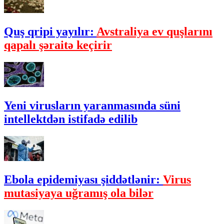
Quş qripi yayılır:
Avstraliya ev quşlarını
qapalı şəraitə keçirir
Yeni virusların yaranmasında süni
intellektdən istifadə edilib
Ebola epidemiyası şiddətlənir:
Virus
mutasiyaya uğramış ola bilər