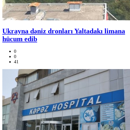
Ukrayna dəniz dronları Yaltadakı limana
hücum edib
0
0
41