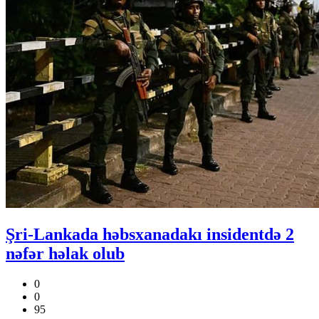
Şri-Lankada həbsxanadakı insidentdə 2
nəfər həlak olub
0
0
95