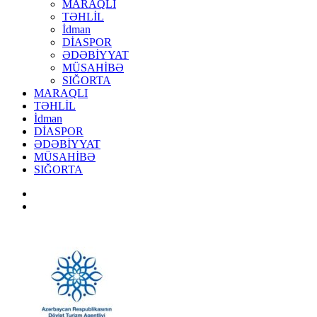
MARAQLI
TƏHLİL
İdman
DİASPOR
ƏDƏBİYYAT
MÜSAHİBƏ
SIĞORTA
MARAQLI
TƏHLİL
İdman
DİASPOR
ƏDƏBİYYAT
MÜSAHİBƏ
SIĞORTA