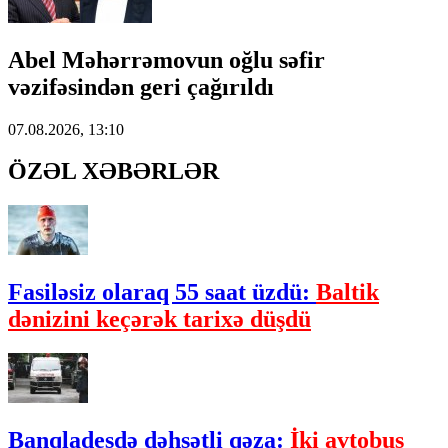
Abel Məhərrəmovun oğlu səfir
vəzifəsindən geri çağırıldı
07.08.2026, 13:10
ÖZƏL XƏBƏRLƏR
Fasiləsiz olaraq 55 saat üzdü:
Baltik
dənizini keçərək tarixə düşdü
Banqladeşdə dəhşətli qəza:
İki avtobus