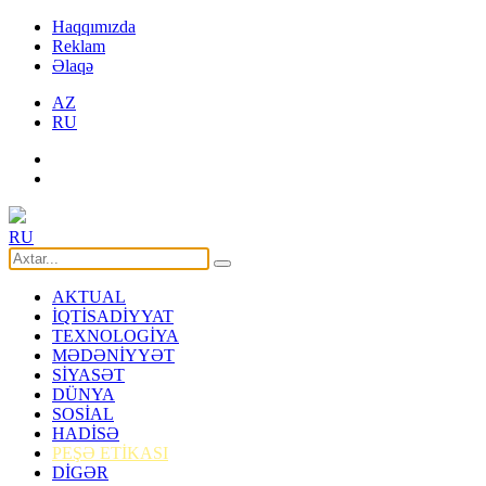
Haqqımızda
Reklam
Əlaqə
AZ
RU
RU
AKTUAL
İQTİSADİYYAT
TEXNOLOGİYA
MƏDƏNİYYƏT
SİYASƏT
DÜNYA
SOSİAL
HADİSƏ
PEŞƏ ETİKASI
DİGƏR