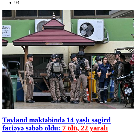
93
Tayland məktəbində 14 yaşlı şagird
faciəyə səbəb oldu:
7 ölü, 22 yaralı