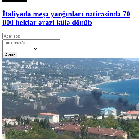
İtaliyada meşə yanğınları nəticəsində 70
000 hektar ərazi külə dönüb
Axtar