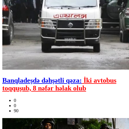
Banqladeşdə dəhşətli qəza:
İki avtobus
toqquşub, 8 nəfər həlak olub
0
0
90