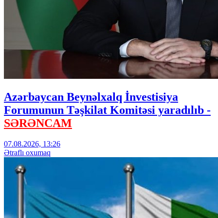
Azərbaycan Beynəlxalq İnvestisiya
Forumunun Təşkilat Komitəsi yaradılıb -
SƏRƏNCAM
07.08.2026, 13:26
Ətraflı oxumaq