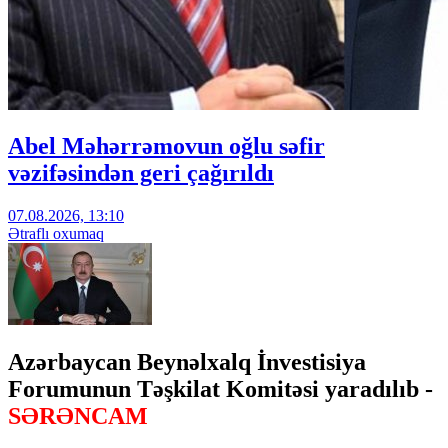
Abel Məhərrəmovun oğlu səfir
vəzifəsindən geri çağırıldı
07.08.2026, 13:10
Ətraflı oxumaq
Azərbaycan Beynəlxalq İnvestisiya
Forumunun Təşkilat Komitəsi yaradılıb -
SƏRƏNCAM