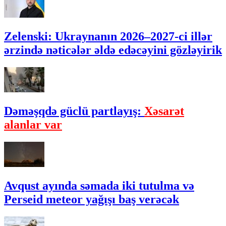
Zelenski: Ukraynanın 2026–2027-ci illər
ərzində nəticələr əldə edəcəyini gözləyirik
Dəməşqdə güclü partlayış:
Xəsarət
alanlar var
Avqust ayında səmada iki tutulma və
Perseid meteor yağışı baş verəcək