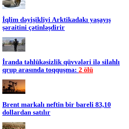
İqlim dəyişikliyi Arktikadakı yaşayış
şəraitini çətinləşdirir
İranda təhlükəsizlik qüvvələri ilə silahlı
qrup arasında toqquşma:
2 ölü
Brent markalı neftin bir bareli 83,10
dollardan satılır