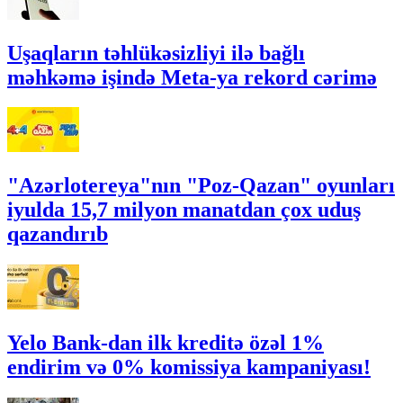
Uşaqların təhlükəsizliyi ilə bağlı
məhkəmə işində Meta-ya rekord cərimə
"Azərlotereya"nın "Poz-Qazan" oyunları
iyulda 15,7 milyon manatdan çox uduş
qazandırıb
Yelo Bank-dan ilk kreditə özəl 1%
endirim və 0% komissiya kampaniyası!