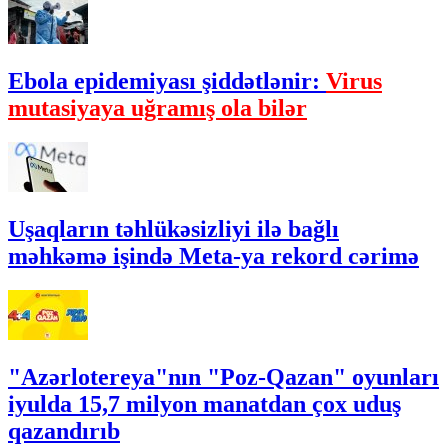
Ebola epidemiyası şiddətlənir:
Virus
mutasiyaya uğramış ola bilər
Uşaqların təhlükəsizliyi ilə bağlı
məhkəmə işində Meta-ya rekord cərimə
"Azərlotereya"nın "Poz-Qazan" oyunları
iyulda 15,7 milyon manatdan çox uduş
qazandırıb