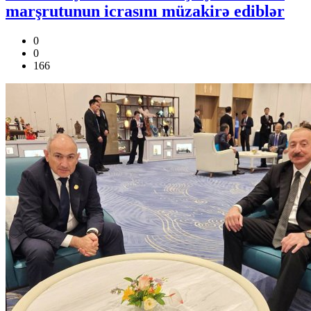
marşrutunun icrasını müzakirə ediblər
0
0
166