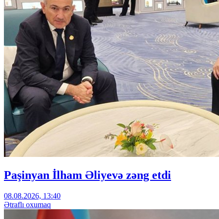
Paşinyan İlham Əliyevə zəng etdi
08.08.2026, 13:40
Ətraflı oxumaq