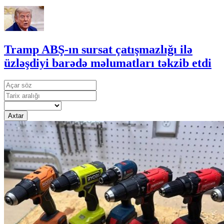
Tramp ABŞ-ın sursat çatışmazlığı ilə
üzləşdiyi barədə məlumatları təkzib etdi
Axtar