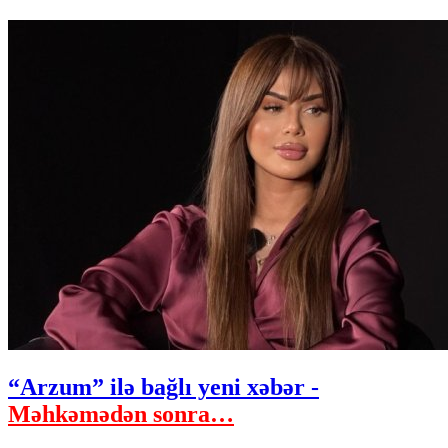
“Arzum” ilə bağlı yeni xəbər -
Məhkəmədən sonra…