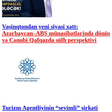
Vaşinqtondan yeni siyasi xətt:
Azərbaycan–ABŞ münasibətlərində dönüş
və Cənubi Qafqazda sülh perspektivi
Turizm Agentliyinin “sevimli” şirkəti