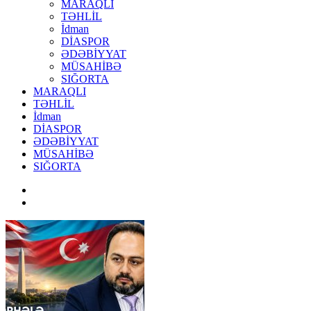
MARAQLI
TƏHLİL
İdman
DİASPOR
ƏDƏBİYYAT
MÜSAHİBƏ
SIĞORTA
MARAQLI
TƏHLİL
İdman
DİASPOR
ƏDƏBİYYAT
MÜSAHİBƏ
SIĞORTA