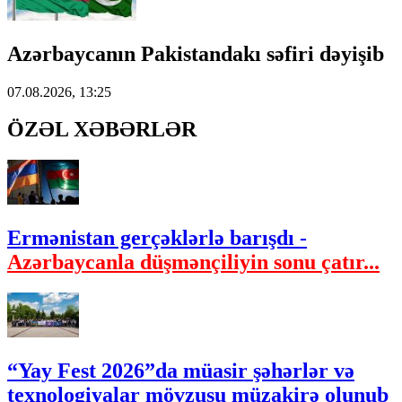
Azərbaycanın Pakistandakı səfiri dəyişib
07.08.2026, 13:25
ÖZƏL XƏBƏRLƏR
Ermənistan gerçəklərlə barışdı -
Azərbaycanla düşmənçiliyin sonu çatır...
“Yay Fest 2026”da müasir şəhərlər və
texnologiyalar mövzusu müzakirə olunub