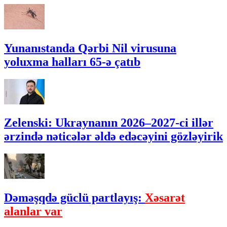
Yunanıstanda Qərbi Nil virusuna
yoluxma halları 65-ə çatıb
Zelenski: Ukraynanın 2026–2027-ci illər
ərzində nəticələr əldə edəcəyini gözləyirik
Dəməşqdə güclü partlayış:
Xəsarət
alanlar var