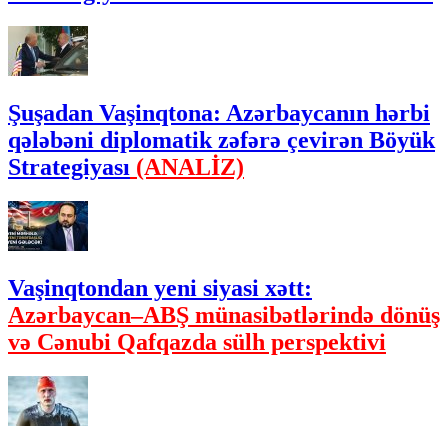
Şuşadan Vaşinqtona: Azərbaycanın hərbi
qələbəni diplomatik zəfərə çevirən Böyük
Strategiyası
(ANALİZ)
Vaşinqtondan yeni siyasi xətt:
Azərbaycan–ABŞ münasibətlərində dönüş
və Cənubi Qafqazda sülh perspektivi