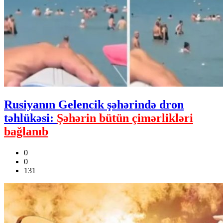
Rusiyanın Gelencik şəhərində dron
təhlükəsi:
Şəhərin bütün çimərlikləri
bağlanıb
0
0
131