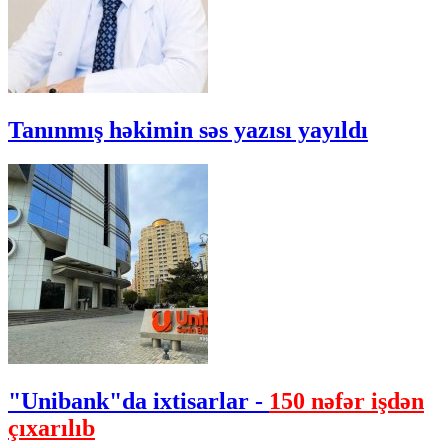
Tanınmış həkimin səs yazısı yayıldı
"Unibank"da ixtisarlar -
150 nəfər işdən
çıxarılıb