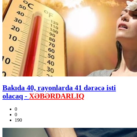
Bakıda 40, rayonlarda 41 dərəcə isti
olacaq -
XƏBƏRDARLIQ
0
0
190