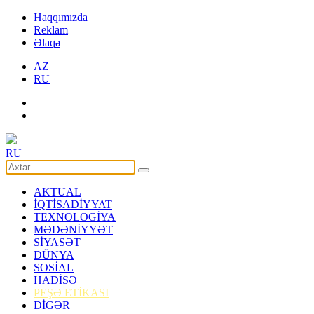
Haqqımızda
Reklam
Əlaqə
AZ
RU
RU
AKTUAL
İQTİSADİYYAT
TEXNOLOGİYA
MƏDƏNİYYƏT
SİYASƏT
DÜNYA
SOSİAL
HADİSƏ
PEŞƏ ETİKASI
DİGƏR