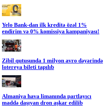
Yelo Bank-dan ilk kreditə özəl 1%
endirim və 0% komissiya kampaniyası!
Zibil qutusunda 1 milyon avro dəyərində
lotereya bileti tapılıb
Almaniya hava limanında partlayıcı
maddə daşıyan dron aşkar edilib