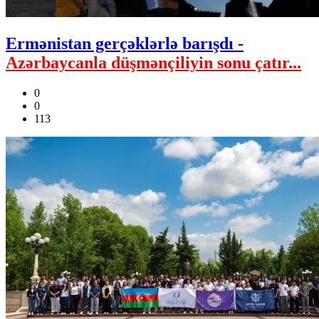
Ermənistan gerçəklərlə barışdı -
Azərbaycanla düşmənçiliyin sonu çatır...
0
0
113