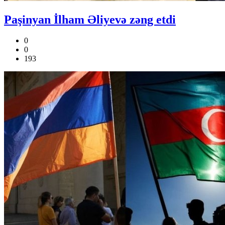
Paşinyan İlham Əliyevə zəng etdi
0
0
193