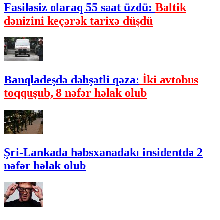
Fasiləsiz olaraq 55 saat üzdü:
Baltik
dənizini keçərək tarixə düşdü
Banqladeşdə dəhşətli qəza:
İki avtobus
toqquşub, 8 nəfər həlak olub
Şri-Lankada həbsxanadakı insidentdə 2
nəfər həlak olub