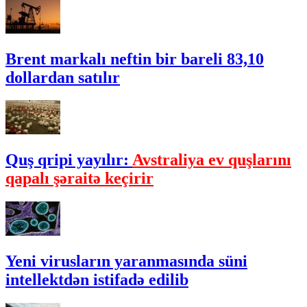
Brent markalı neftin bir bareli 83,10
dollardan satılır
Quş qripi yayılır:
Avstraliya ev quşlarını
qapalı şəraitə keçirir
Yeni virusların yaranmasında süni
intellektdən istifadə edilib