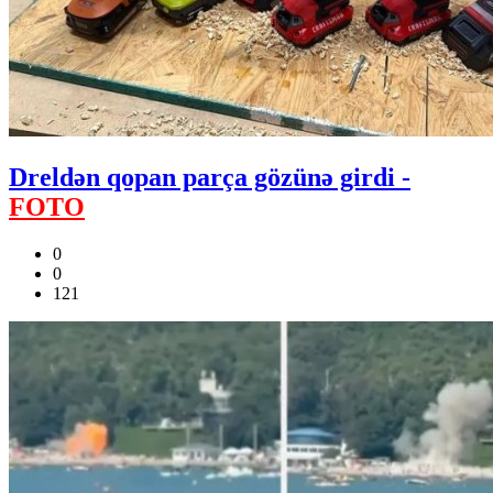
Dreldən qopan parça gözünə girdi -
FOTO
0
0
121