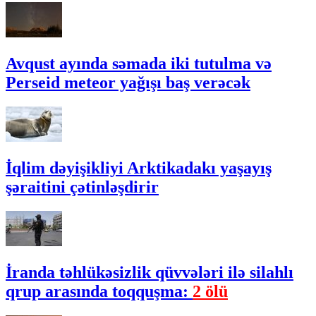
Avqust ayında səmada iki tutulma və
Perseid meteor yağışı baş verəcək
İqlim dəyişikliyi Arktikadakı yaşayış
şəraitini çətinləşdirir
İranda təhlükəsizlik qüvvələri ilə silahlı
qrup arasında toqquşma:
2 ölü