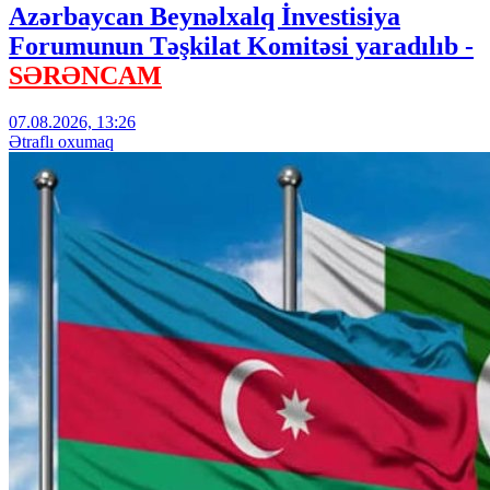
Azərbaycan Beynəlxalq İnvestisiya
Forumunun Təşkilat Komitəsi yaradılıb -
SƏRƏNCAM
07.08.2026, 13:26
Ətraflı oxumaq