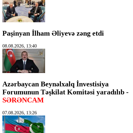
Paşinyan İlham Əliyevə zəng etdi
08.08.2026, 13:40
Azərbaycan Beynəlxalq İnvestisiya
Forumunun Təşkilat Komitəsi yaradılıb -
SƏRƏNCAM
07.08.2026, 13:26