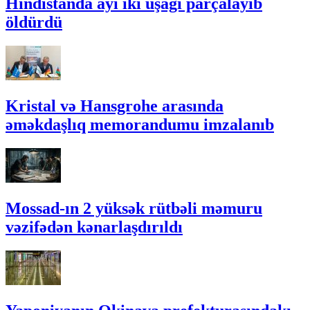
Hindistanda ayı iki uşağı parçalayıb
öldürdü
Kristal və Hansgrohe arasında
əməkdaşlıq memorandumu imzalanıb
Mossad-ın 2 yüksək rütbəli məmuru
vəzifədən kənarlaşdırıldı