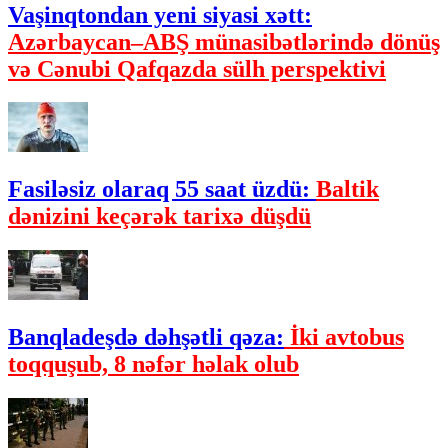
Vaşinqtondan yeni siyasi xətt:
Azərbaycan–ABŞ münasibətlərində dönüş
və Cənubi Qafqazda sülh perspektivi
Fasiləsiz olaraq 55 saat üzdü:
Baltik
dənizini keçərək tarixə düşdü
Banqladeşdə dəhşətli qəza:
İki avtobus
toqquşub, 8 nəfər həlak olub