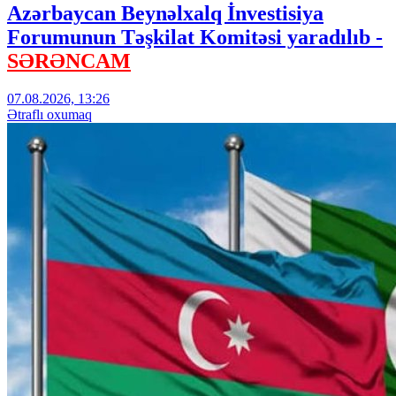
Azərbaycan Beynəlxalq İnvestisiya
Forumunun Təşkilat Komitəsi yaradılıb -
SƏRƏNCAM
07.08.2026, 13:26
Ətraflı oxumaq