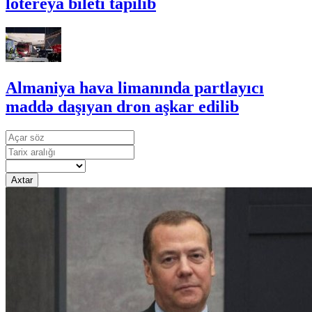
lotereya bileti tapılıb
Almaniya hava limanında partlayıcı
maddə daşıyan dron aşkar edilib
Axtar