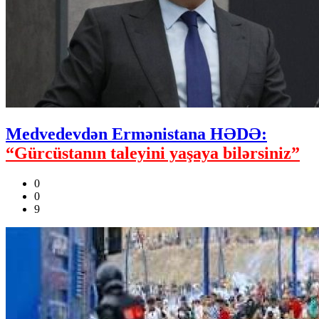
Medvedevdən Ermənistana HƏDƏ:
“Gürcüstanın taleyini yaşaya bilərsiniz”
0
0
9