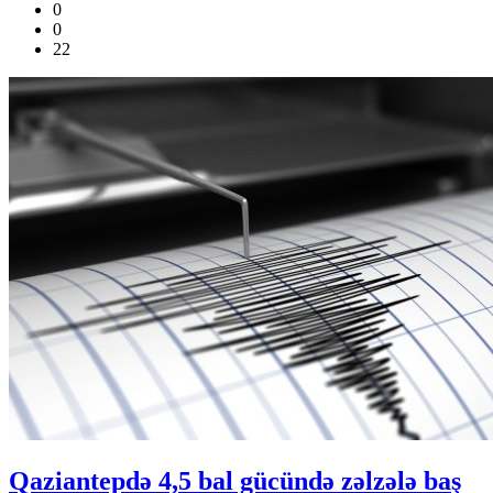
0
0
22
Qaziantepdə 4,5 bal gücündə zəlzələ baş