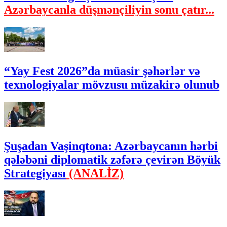
Azərbaycanla düşmənçiliyin sonu çatır...
“Yay Fest 2026”da müasir şəhərlər və
texnologiyalar mövzusu müzakirə olunub
Şuşadan Vaşinqtona: Azərbaycanın hərbi
qələbəni diplomatik zəfərə çevirən Böyük
Strategiyası
(ANALİZ)