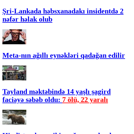
Şri-Lankada həbsxanadakı insidentdə 2
nəfər həlak olub
Meta-nın ağıllı eynəkləri qadağan edilir
Tayland məktəbində 14 yaşlı şagird
faciəyə səbəb oldu:
7 ölü, 22 yaralı