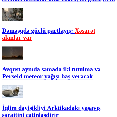
Dəməşqdə güclü partlayış:
Xəsarət
alanlar var
Avqust ayında səmada iki tutulma və
Perseid meteor yağışı baş verəcək
İqlim dəyişikliyi Arktikadakı yaşayış
şəraitini çətinləşdirir