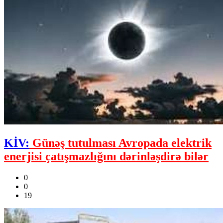
KİV:
Günəş tutulması Avropada elektrik
enerjisi çatışmazlığını dərinləşdirə bilər
0
0
19