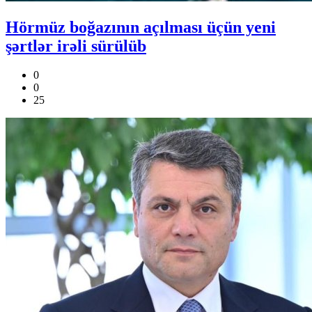
Hörmüz boğazının açılması üçün yeni
şərtlər irəli sürülüb
0
0
25