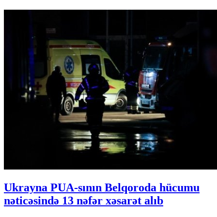
Ukrayna PUA-sının Belqoroda hücumu
nəticəsində 13 nəfər xəsarət alıb