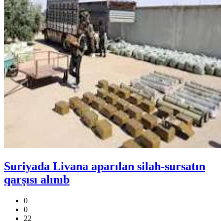
Suriyada Livana aparılan silah-sursatın
qarşısı alınıb
0
0
22