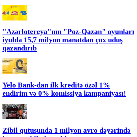
"Azərlotereya"nın "Poz-Qazan" oyunları
iyulda 15,7 milyon manatdan çox uduş
qazandırıb
Yelo Bank-dan ilk kreditə özəl 1%
endirim və 0% komissiya kampaniyası!
Zibil qutusunda 1 milyon avro dəyərində