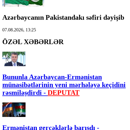
Azərbaycanın Pakistandakı səfiri dəyişib
07.08.2026, 13:25
ÖZƏL XƏBƏRLƏR
Bununla Azərbaycan-Ermənistan
münasibətlərinin yeni mərhələyə keçidini
rəsmiləşdirdi -
DEPUTAT
Ermənistan gerçəklərlə barışdı -