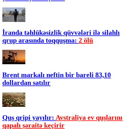
İranda təhlükəsizlik qüvvələri ilə silahlı
qrup arasında toqquşma:
2 ölü
Brent markalı neftin bir bareli 83,10
dollardan satılır
Quş qripi yayılır:
Avstraliya ev quşlarını
qapalı şəraitə keçirir