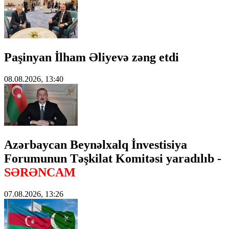
Paşinyan İlham Əliyevə zəng etdi
08.08.2026, 13:40
Azərbaycan Beynəlxalq İnvestisiya
Forumunun Təşkilat Komitəsi yaradılıb -
SƏRƏNCAM
07.08.2026, 13:26