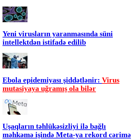
Yeni virusların yaranmasında süni
intellektdən istifadə edilib
Ebola epidemiyası şiddətlənir:
Virus
mutasiyaya uğramış ola bilər
Uşaqların təhlükəsizliyi ilə bağlı
məhkəmə işində Meta-ya rekord cərimə