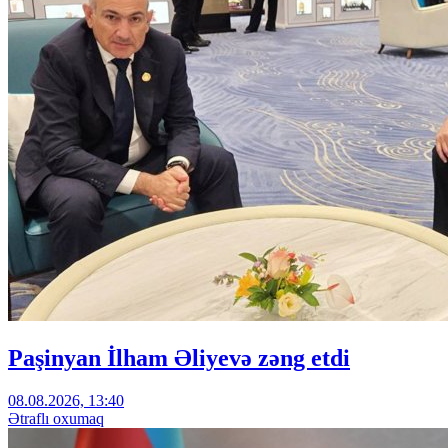
Paşinyan İlham Əliyevə zəng etdi
08.08.2026, 13:40
Ətraflı oxumaq