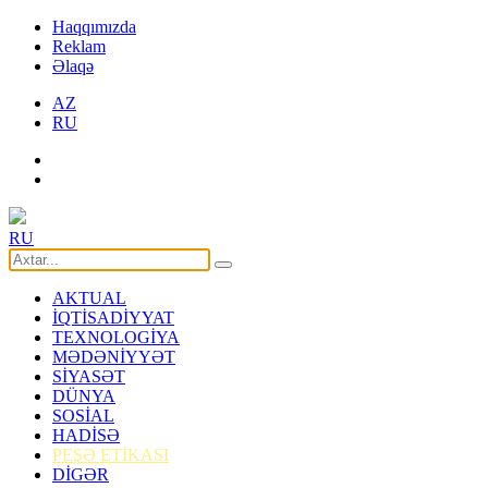
Haqqımızda
Reklam
Əlaqə
AZ
RU
RU
AKTUAL
İQTİSADİYYAT
TEXNOLOGİYA
MƏDƏNİYYƏT
SİYASƏT
DÜNYA
SOSİAL
HADİSƏ
PEŞƏ ETİKASI
DİGƏR