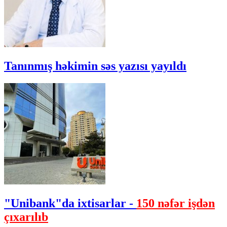
Tanınmış həkimin səs yazısı yayıldı
"Unibank"da ixtisarlar -
150 nəfər işdən
çıxarılıb