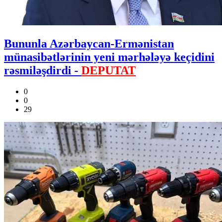
Bununla Azərbaycan-Ermənistan
münasibətlərinin yeni mərhələyə keçidini
rəsmiləşdirdi -
DEPUTAT
0
0
29