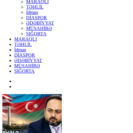
MARAQLI
TƏHLİL
İdman
DİASPOR
ƏDƏBİYYAT
MÜSAHİBƏ
SIĞORTA
MARAQLI
TƏHLİL
İdman
DİASPOR
ƏDƏBİYYAT
MÜSAHİBƏ
SIĞORTA