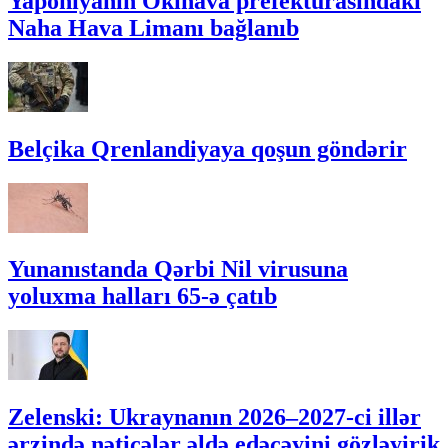
Yaponiyanın Okinava prefekturasındakı
Naha Hava Limanı bağlanıb
Belçika Qrenlandiyaya qoşun göndərir
Yunanıstanda Qərbi Nil virusuna
yoluxma halları 65-ə çatıb
Zelenski: Ukraynanın 2026–2027-ci illər
ərzində nəticələr əldə edəcəyini gözləyirik