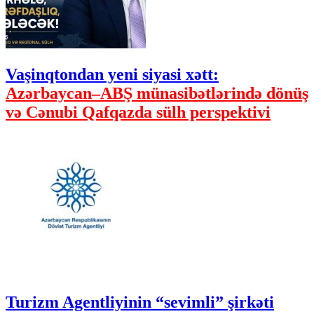
Vaşinqtondan yeni siyasi xətt:
Azərbaycan–ABŞ münasibətlərində dönüş
və Cənubi Qafqazda sülh perspektivi
Turizm Agentliyinin “sevimli” şirkəti