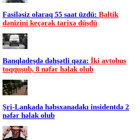
Fasiləsiz olaraq 55 saat üzdü:
Baltik
dənizini keçərək tarixə düşdü
Banqladeşdə dəhşətli qəza:
İki avtobus
toqquşub, 8 nəfər həlak olub
Şri-Lankada həbsxanadakı insidentdə 2
nəfər həlak olub