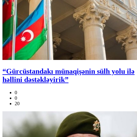
“Gürcüstandakı münaqişənin sülh yolu ilə
həllini dəstəkləyirik”
0
0
20