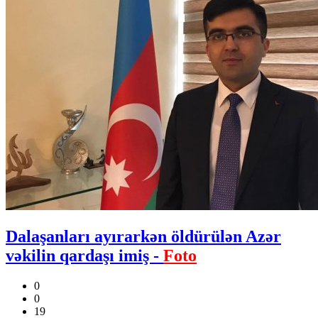
Dalaşanları ayırarkən öldürülən Azər
vəkilin qardaşı imiş -
Foto
0
0
19