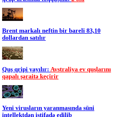
Brent markalı neftin bir bareli 83,10
dollardan satılır
Quş qripi yayılır:
Avstraliya ev quşlarını
qapalı şəraitə keçirir
Yeni virusların yaranmasında süni
intellektdən istifadə edilib