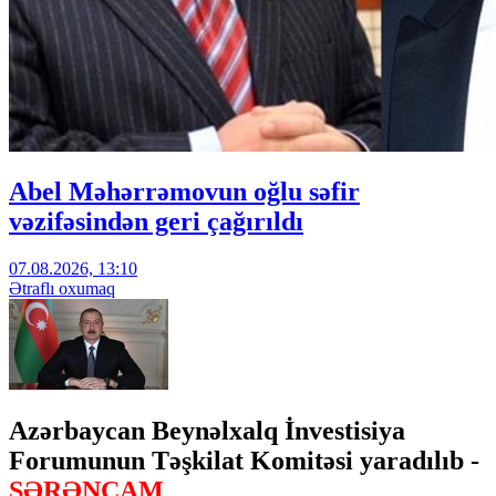
Abel Məhərrəmovun oğlu səfir
vəzifəsindən geri çağırıldı
07.08.2026, 13:10
Ətraflı oxumaq
Azərbaycan Beynəlxalq İnvestisiya
Forumunun Təşkilat Komitəsi yaradılıb -
SƏRƏNCAM