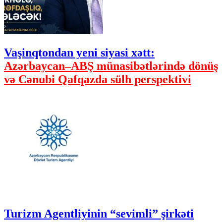
Vaşinqtondan yeni siyasi xətt:
Azərbaycan–ABŞ münasibətlərində dönüş
və Cənubi Qafqazda sülh perspektivi
Turizm Agentliyinin “sevimli” şirkəti