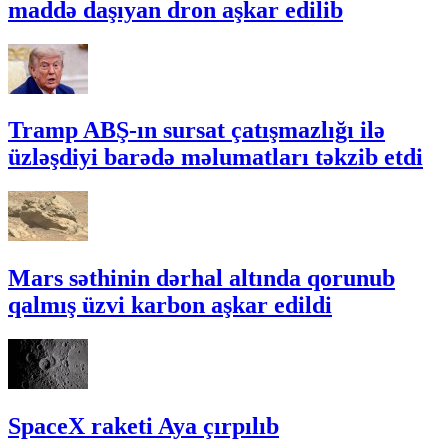
maddə daşıyan dron aşkar edilib
Tramp ABŞ-ın sursat çatışmazlığı ilə
üzləşdiyi barədə məlumatları təkzib etdi
Mars səthinin dərhal altında qorunub
qalmış üzvi karbon aşkar edildi
SpaceX raketi Aya çırpılıb