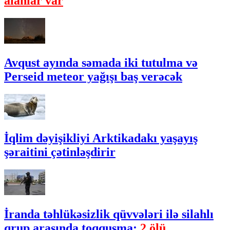
alanlar var
Avqust ayında səmada iki tutulma və
Perseid meteor yağışı baş verəcək
İqlim dəyişikliyi Arktikadakı yaşayış
şəraitini çətinləşdirir
İranda təhlükəsizlik qüvvələri ilə silahlı
qrup arasında toqquşma:
2 ölü