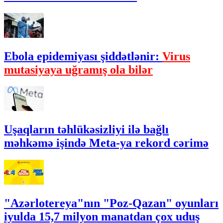
Ebola epidemiyası şiddətlənir:
Virus
mutasiyaya uğramış ola bilər
Uşaqların təhlükəsizliyi ilə bağlı
məhkəmə işində Meta-ya rekord cərimə
"Azərlotereya"nın "Poz-Qazan" oyunları
iyulda 15,7 milyon manatdan çox uduş