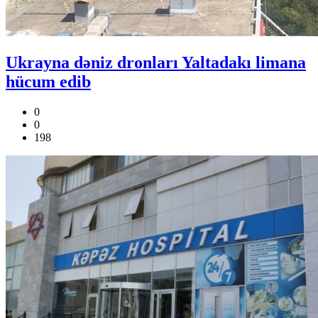
Ukrayna dəniz dronları Yaltadakı limana
hücum edib
0
0
198