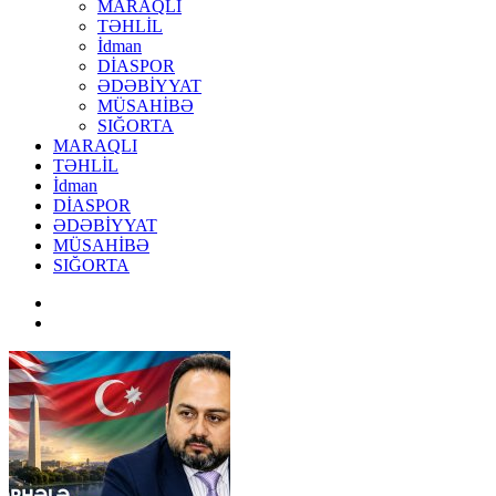
MARAQLI
TƏHLİL
İdman
DİASPOR
ƏDƏBİYYAT
MÜSAHİBƏ
SIĞORTA
MARAQLI
TƏHLİL
İdman
DİASPOR
ƏDƏBİYYAT
MÜSAHİBƏ
SIĞORTA