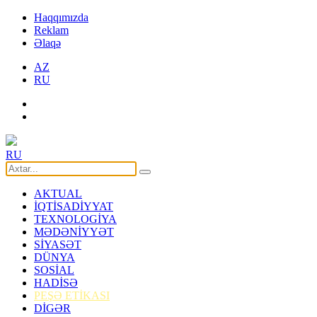
Haqqımızda
Reklam
Əlaqə
AZ
RU
RU
AKTUAL
İQTİSADİYYAT
TEXNOLOGİYA
MƏDƏNİYYƏT
SİYASƏT
DÜNYA
SOSİAL
HADİSƏ
PEŞƏ ETİKASI
DİGƏR