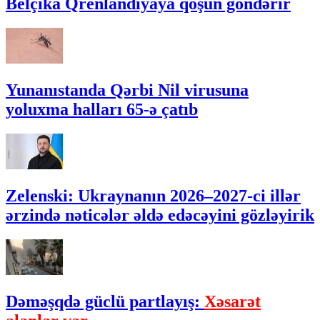
Belçika Qrenlandiyaya qoşun göndərir
Yunanıstanda Qərbi Nil virusuna
yoluxma halları 65-ə çatıb
Zelenski: Ukraynanın 2026–2027-ci illər
ərzində nəticələr əldə edəcəyini gözləyirik
Dəməşqdə güclü partlayış:
Xəsarət