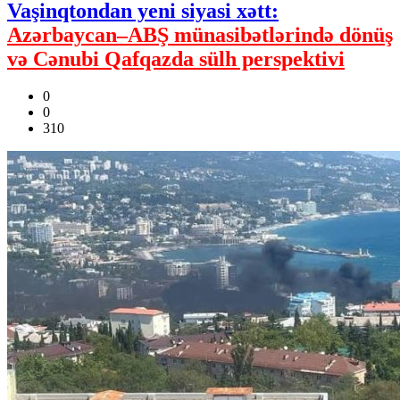
Vaşinqtondan yeni siyasi xətt:
Azərbaycan–ABŞ münasibətlərində dönüş
və Cənubi Qafqazda sülh perspektivi
0
0
310