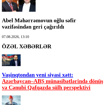
Abel Məhərrəmovun oğlu səfir
vəzifəsindən geri çağırıldı
07.08.2026, 13:10
ÖZƏL XƏBƏRLƏR
Vaşinqtondan yeni siyasi xətt:
Azərbaycan–ABŞ münasibətlərində dönüş
və Cənubi Qafqazda sülh perspektivi