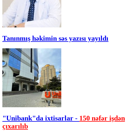
Tanınmış həkimin səs yazısı yayıldı
"Unibank"da ixtisarlar -
150 nəfər işdən
çıxarılıb