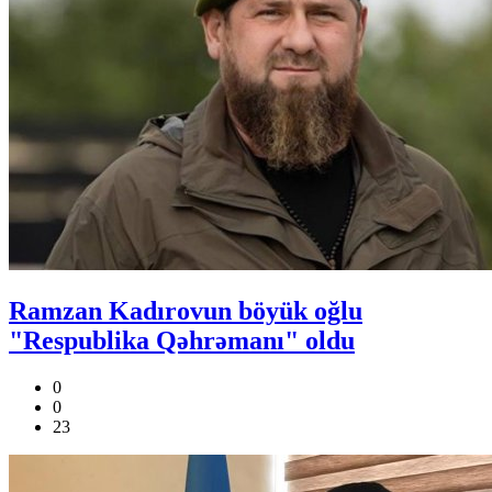
Ramzan Kadırovun böyük oğlu
"Respublika Qəhrəmanı" oldu
0
0
23