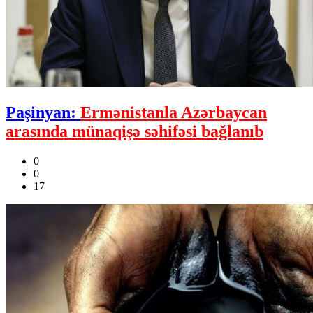
Paşinyan:
Ermənistanla Azərbaycan
arasında münaqişə səhifəsi bağlanıb
0
0
17