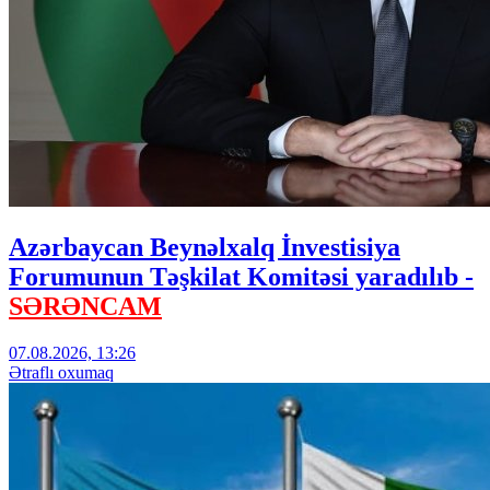
Azərbaycan Beynəlxalq İnvestisiya
Forumunun Təşkilat Komitəsi yaradılıb -
SƏRƏNCAM
07.08.2026, 13:26
Ətraflı oxumaq