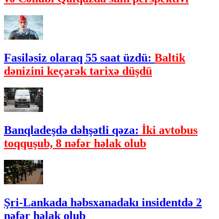
Fasiləsiz olaraq 55 saat üzdü:
Baltik
dənizini keçərək tarixə düşdü
Banqladeşdə dəhşətli qəza:
İki avtobus
toqquşub, 8 nəfər həlak olub
Şri-Lankada həbsxanadakı insidentdə 2
nəfər həlak olub