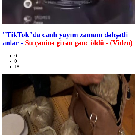
"TikTok"da canlı yayım zamanı dəhşətli
anlar -
Su çəninə girən gənc öldü - (Video)
0
0
18