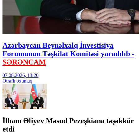
Azərbaycan Beynəlxalq İnvestisiya
Forumunun Təşkilat Komitəsi yaradılıb -
SƏRƏNCAM
07.08.2026, 13:26
Ətraflı oxumaq
İlham Əliyev Məsud Pezeşkiana təşəkkür
etdi