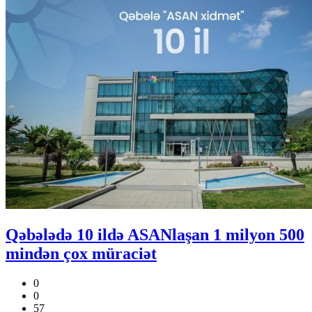
Qəbələdə 10 ildə ASANlaşan 1 milyon 500
mindən çox müraciət
0
0
57