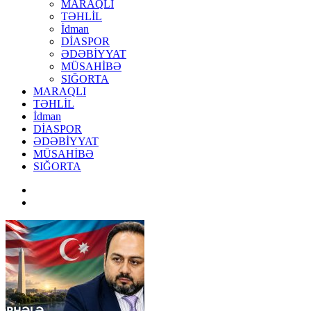
MARAQLI
TƏHLİL
İdman
DİASPOR
ƏDƏBİYYAT
MÜSAHİBƏ
SIĞORTA
MARAQLI
TƏHLİL
İdman
DİASPOR
ƏDƏBİYYAT
MÜSAHİBƏ
SIĞORTA