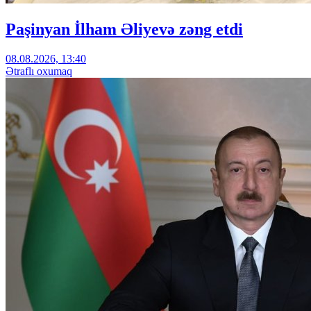
Paşinyan İlham Əliyevə zəng etdi
08.08.2026, 13:40
Ətraflı oxumaq