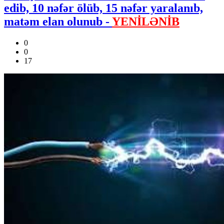
edib, 10 nəfər ölüb, 15 nəfər yaralanıb,
matəm elan olunub -
YENİLƏNİB
0
0
17