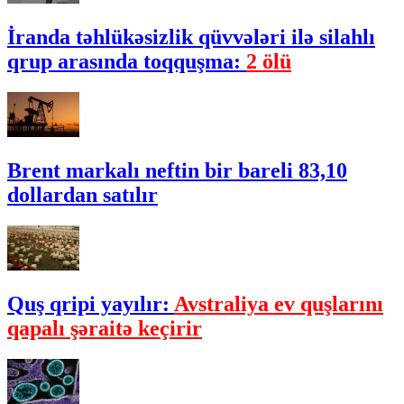
İranda təhlükəsizlik qüvvələri ilə silahlı
qrup arasında toqquşma:
2 ölü
Brent markalı neftin bir bareli 83,10
dollardan satılır
Quş qripi yayılır:
Avstraliya ev quşlarını
qapalı şəraitə keçirir