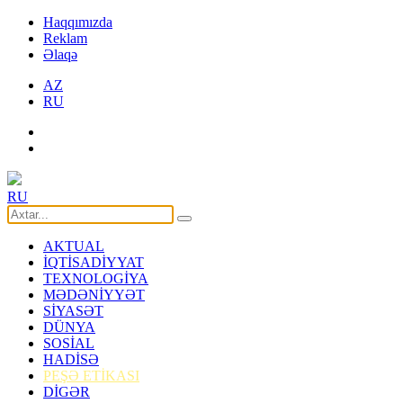
Haqqımızda
Reklam
Əlaqə
AZ
RU
RU
AKTUAL
İQTİSADİYYAT
TEXNOLOGİYA
MƏDƏNİYYƏT
SİYASƏT
DÜNYA
SOSİAL
HADİSƏ
PEŞƏ ETİKASI
DİGƏR