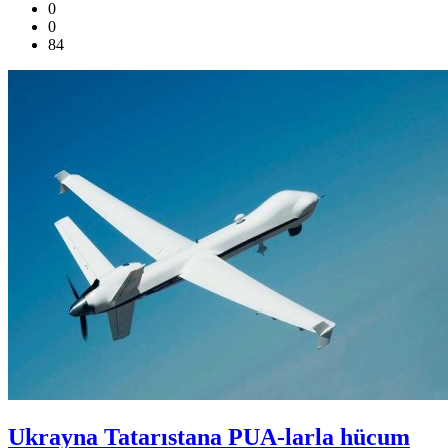
0
0
84
Ukrayna Tatarıstana PUA-larla hücum