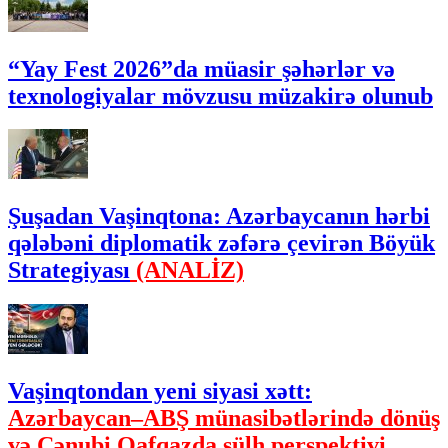
“Yay Fest 2026”da müasir şəhərlər və
texnologiyalar mövzusu müzakirə olunub
Şuşadan Vaşinqtona: Azərbaycanın hərbi
qələbəni diplomatik zəfərə çevirən Böyük
Strategiyası
(ANALİZ)
Vaşinqtondan yeni siyasi xətt:
Azərbaycan–ABŞ münasibətlərində dönüş
və Cənubi Qafqazda sülh perspektivi