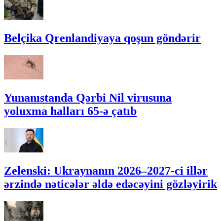
Belçika Qrenlandiyaya qoşun göndərir
Yunanıstanda Qərbi Nil virusuna
yoluxma halları 65-ə çatıb
Zelenski: Ukraynanın 2026–2027-ci illər
ərzində nəticələr əldə edəcəyini gözləyirik