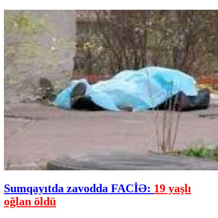
Sumqayıtda zavodda FACİƏ:
19 yaşlı
oğlan öldü