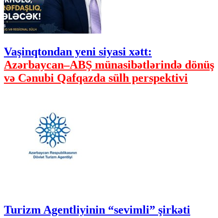
Vaşinqtondan yeni siyasi xətt:
Azərbaycan–ABŞ münasibətlərində dönüş
və Cənubi Qafqazda sülh perspektivi
Turizm Agentliyinin “sevimli” şirkəti