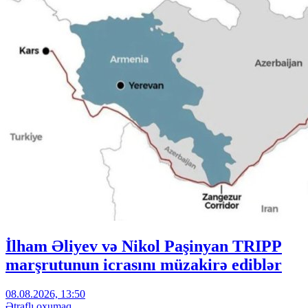
İlham Əliyev və Nikol Paşinyan TRIPP
marşrutunun icrasını müzakirə ediblər
08.08.2026, 13:50
Ətraflı oxumaq