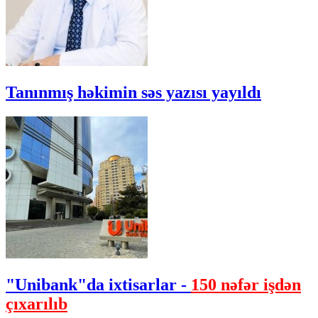
Tanınmış həkimin səs yazısı yayıldı
"Unibank"da ixtisarlar -
150 nəfər işdən
çıxarılıb