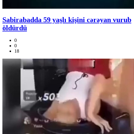
Sabirabadda 59 yaşlı kişini cərəyan vurub
öldürdü
0
0
18