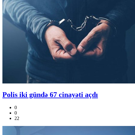
Polis iki gündə 67 cinayəti açdı
0
0
22