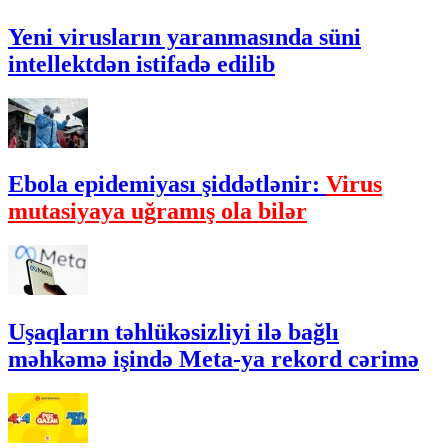
Yeni virusların yaranmasında süni
intellektdən istifadə edilib
Ebola epidemiyası şiddətlənir:
Virus
mutasiyaya uğramış ola bilər
Uşaqların təhlükəsizliyi ilə bağlı
məhkəmə işində Meta-ya rekord cərimə