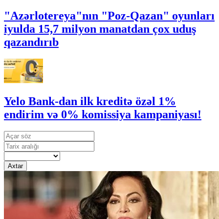
"Azərlotereya"nın "Poz-Qazan" oyunları
iyulda 15,7 milyon manatdan çox uduş
qazandırıb
Yelo Bank-dan ilk kreditə özəl 1%
endirim və 0% komissiya kampaniyası!
Axtar