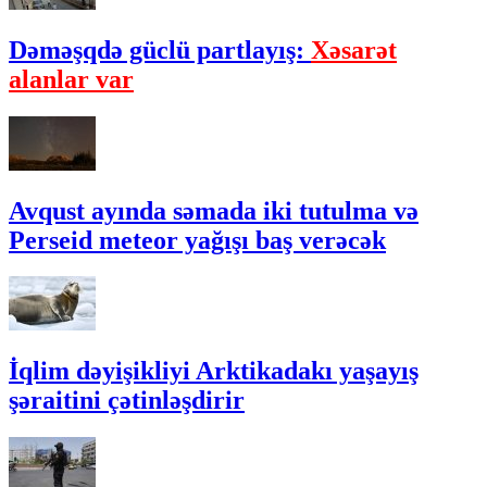
Dəməşqdə güclü partlayış:
Xəsarət
alanlar var
Avqust ayında səmada iki tutulma və
Perseid meteor yağışı baş verəcək
İqlim dəyişikliyi Arktikadakı yaşayış
şəraitini çətinləşdirir