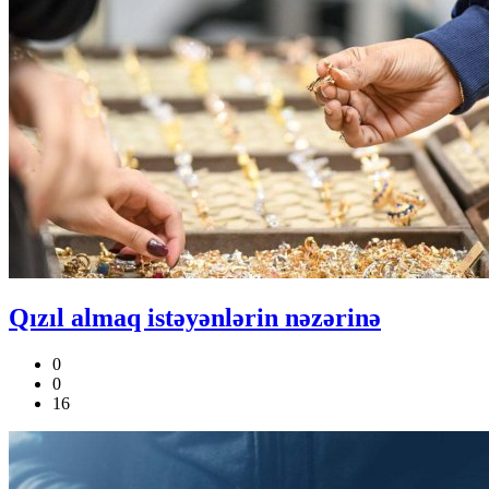
Qızıl almaq istəyənlərin nəzərinə
0
0
16