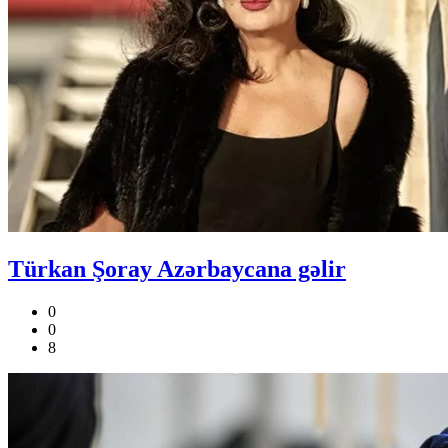
Türkan Şoray Azərbaycana gəlir
0
0
8