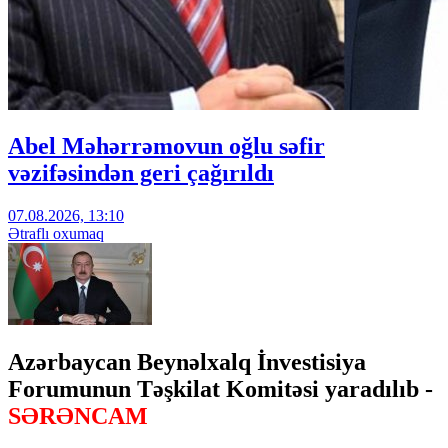
Abel Məhərrəmovun oğlu səfir
vəzifəsindən geri çağırıldı
07.08.2026, 13:10
Ətraflı oxumaq
Azərbaycan Beynəlxalq İnvestisiya
Forumunun Təşkilat Komitəsi yaradılıb -
SƏRƏNCAM