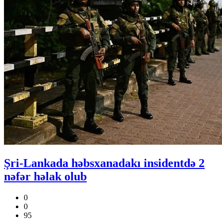
Şri-Lankada həbsxanadakı insidentdə 2
nəfər həlak olub
0
0
95