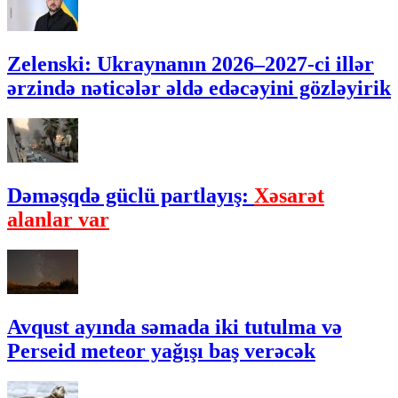
Zelenski: Ukraynanın 2026–2027-ci illər
ərzində nəticələr əldə edəcəyini gözləyirik
Dəməşqdə güclü partlayış:
Xəsarət
alanlar var
Avqust ayında səmada iki tutulma və
Perseid meteor yağışı baş verəcək