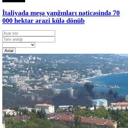
İtaliyada meşə yanğınları nəticəsində 70
000 hektar ərazi külə dönüb
Axtar