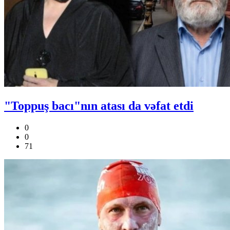
"Toppuş bacı"nın atası da vəfat etdi
0
0
71