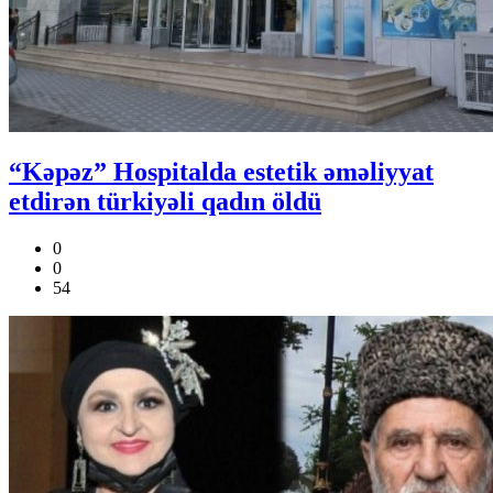
“Kəpəz” Hospitalda estetik əməliyyat
etdirən türkiyəli qadın öldü
0
0
54