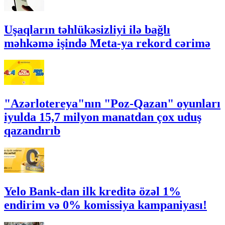
Uşaqların təhlükəsizliyi ilə bağlı
məhkəmə işində Meta-ya rekord cərimə
"Azərlotereya"nın "Poz-Qazan" oyunları
iyulda 15,7 milyon manatdan çox uduş
qazandırıb
Yelo Bank-dan ilk kreditə özəl 1%
endirim və 0% komissiya kampaniyası!