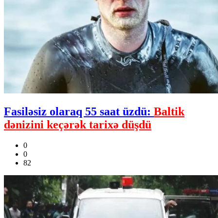
Fasiləsiz olaraq 55 saat üzdü:
Baltik
dənizini keçərək tarixə düşdü
0
0
82