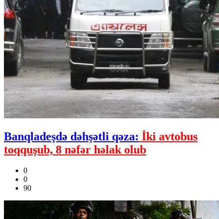
Banqladeşdə dəhşətli qəza:
İki avtobus
toqquşub, 8 nəfər həlak olub
0
0
90