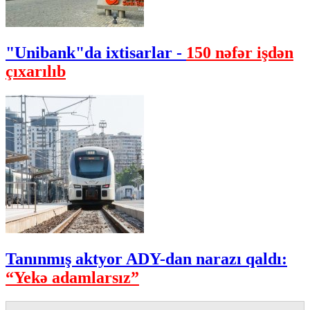
"Unibank"da ixtisarlar -
150 nəfər işdən
çıxarılıb
Tanınmış aktyor ADY-dan narazı qaldı:
“Yekə adamlarsız”