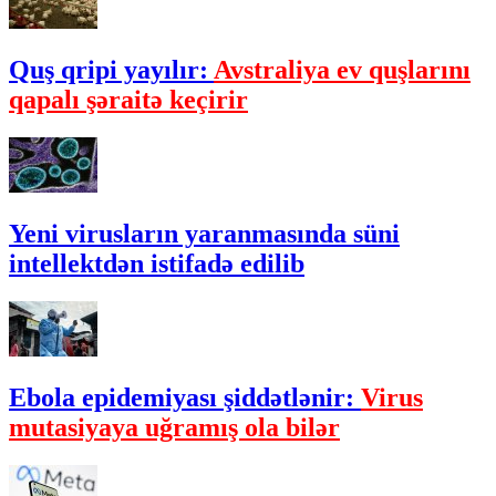
Quş qripi yayılır:
Avstraliya ev quşlarını
qapalı şəraitə keçirir
Yeni virusların yaranmasında süni
intellektdən istifadə edilib
Ebola epidemiyası şiddətlənir:
Virus
mutasiyaya uğramış ola bilər