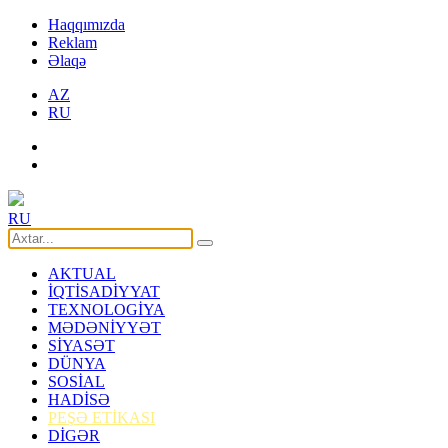
Haqqımızda
Reklam
Əlaqə
AZ
RU
RU
AKTUAL
İQTİSADİYYAT
TEXNOLOGİYA
MƏDƏNİYYƏT
SİYASƏT
DÜNYA
SOSİAL
HADİSƏ
PEŞƏ ETİKASI
DİGƏR