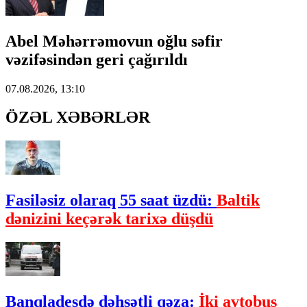
Abel Məhərrəmovun oğlu səfir
vəzifəsindən geri çağırıldı
07.08.2026, 13:10
ÖZƏL XƏBƏRLƏR
Fasiləsiz olaraq 55 saat üzdü:
Baltik
dənizini keçərək tarixə düşdü
Banqladeşdə dəhşətli qəza:
İki avtobus