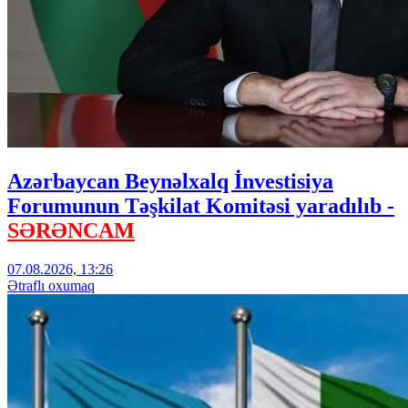
Azərbaycan Beynəlxalq İnvestisiya
Forumunun Təşkilat Komitəsi yaradılıb -
SƏRƏNCAM
07.08.2026, 13:26
Ətraflı oxumaq