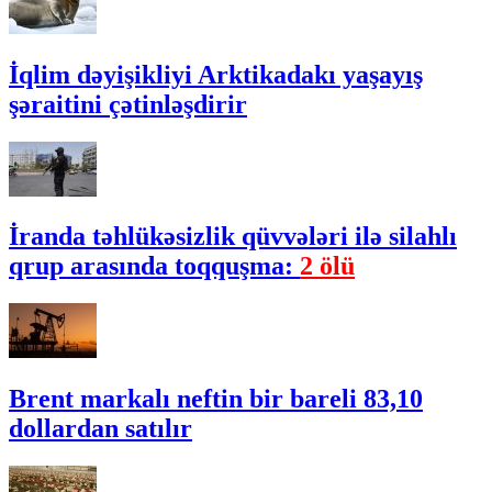
İqlim dəyişikliyi Arktikadakı yaşayış
şəraitini çətinləşdirir
İranda təhlükəsizlik qüvvələri ilə silahlı
qrup arasında toqquşma:
2 ölü
Brent markalı neftin bir bareli 83,10
dollardan satılır