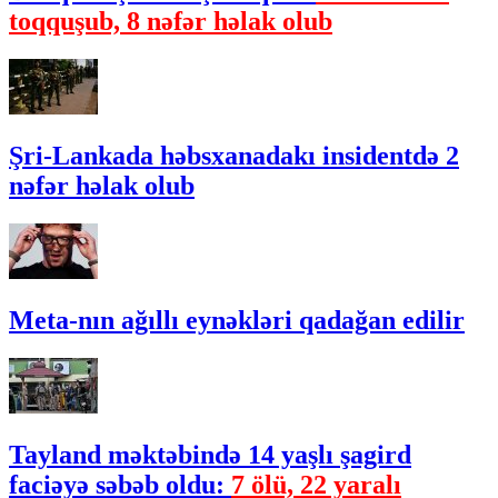
toqquşub, 8 nəfər həlak olub
Şri-Lankada həbsxanadakı insidentdə 2
nəfər həlak olub
Meta-nın ağıllı eynəkləri qadağan edilir
Tayland məktəbində 14 yaşlı şagird
faciəyə səbəb oldu:
7 ölü, 22 yaralı