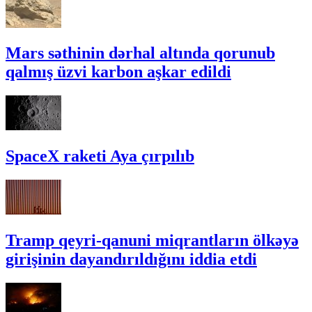
Mars səthinin dərhal altında qorunub
qalmış üzvi karbon aşkar edildi
SpaceX raketi Aya çırpılıb
Tramp qeyri-qanuni miqrantların ölkəyə
girişinin dayandırıldığını iddia etdi