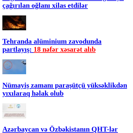
çağırılan oğlanı xilas etdilər
Tehranda alüminium zavodunda
partlayış:
18 nəfər xəsarət alıb
Nümayiş zamanı paraşütçü yüksəklikdən
yıxılaraq həlak olub
Azərbaycan və Özbəkistanın QHT-lər