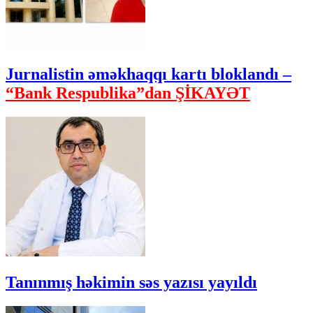
Jurnalistin əməkhaqqı kartı bloklandı –
“Bank Respublika”dan ŞİKAYƏT
Tanınmış həkimin səs yazısı yayıldı