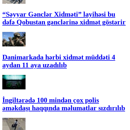
“Səyyar Gənclər Xidməti” layihəsi bu
dəfə Qobustan gənclərinə xidmət göstərir
Danimarkada hərbi xidmət müddəti 4
aydan 11 aya uzadılıb
İngiltərədə 100 mindən çox polis
əməkdaşı haqqında məlumatlar sızdırılıb