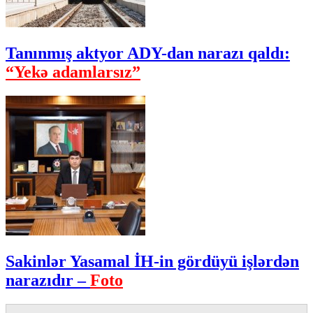
Tanınmış aktyor ADY-dan narazı qaldı:
“Yekə adamlarsız”
Sakinlər Yasamal İH-in gördüyü işlərdən
narazıdır –
Foto