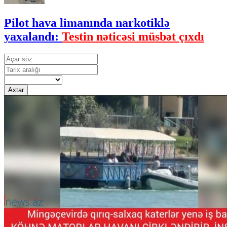
Pilot hava limanında narkotiklə
yaxalandı:
Testin nəticəsi müsbət çıxdı
Axtar