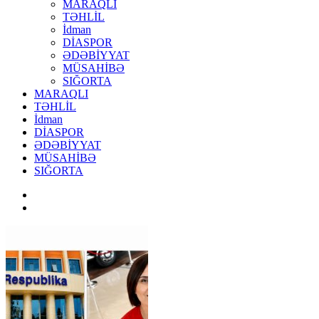
MARAQLI
TƏHLİL
İdman
DİASPOR
ƏDƏBİYYAT
MÜSAHİBƏ
SIĞORTA
MARAQLI
TƏHLİL
İdman
DİASPOR
ƏDƏBİYYAT
MÜSAHİBƏ
SIĞORTA