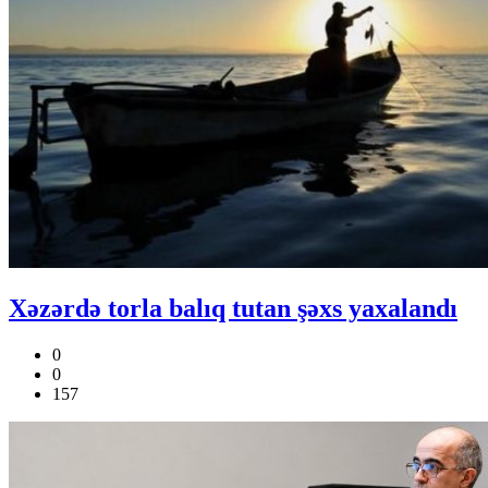
Xəzərdə torla balıq tutan şəxs yaxalandı
0
0
157