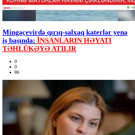
Mingəçevirdə qırıq-salxaq katerlər yenə
iş başında:
İNSANLARIN HƏYATI
TƏHLÜKƏYƏ ATILIR
0
0
86