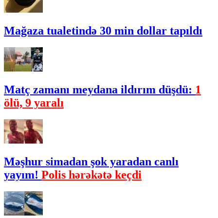
Mağaza tualetində 30 min dollar tapıldı
Matç zamanı meydana ildırım düşdü:
1
ölü, 9 yaralı
Məşhur simadan şok yaradan canlı
yayım!
Polis hərəkətə keçdi