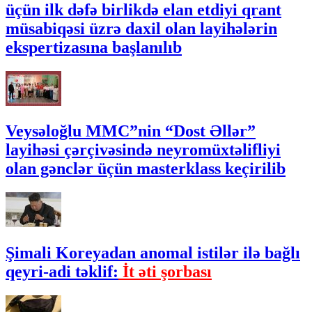
üçün ilk dəfə birlikdə elan etdiyi qrant
müsabiqəsi üzrə daxil olan layihələrin
ekspertizasına başlanılıb
Veysəloğlu MMC”nin “Dost Əllər”
layihəsi çərçivəsində neyromüxtəlifliyi
olan gənclər üçün masterklass keçirilib
Şimali Koreyadan anomal istilər ilə bağlı
qeyri-adi təklif:
İt əti şorbası