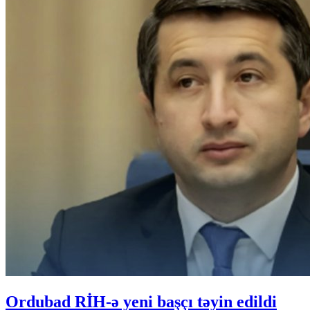
Ordubad RİH-ə yeni başçı təyin edildi