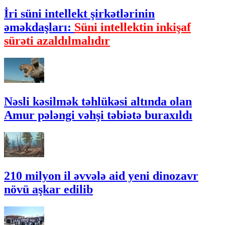
İri süni intellekt şirkətlərinin
əməkdaşları:
Süni intellektin inkişaf
sürəti azaldılmalıdır
Nəsli kəsilmək təhlükəsi altında olan
Amur pələngi vəhşi təbiətə buraxıldı
210 milyon il əvvələ aid yeni dinozavr
növü aşkar edilib