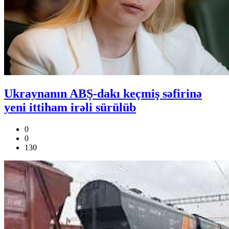
Ukraynanın ABŞ-dakı keçmiş səfirinə
yeni ittiham irəli sürülüb
0
0
130