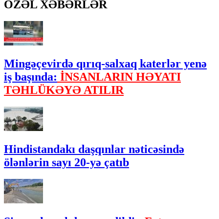
ÖZƏL XƏBƏRLƏR
Mingəçevirdə qırıq-salxaq katerlər yenə
iş başında:
İNSANLARIN HƏYATI
TƏHLÜKƏYƏ ATILIR
Hindistandakı daşqınlar nəticəsində
ölənlərin sayı 20-yə çatıb