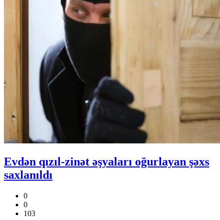
Evdən qızıl-zinət əşyaları oğurlayan şəxs
saxlanıldı
0
0
103