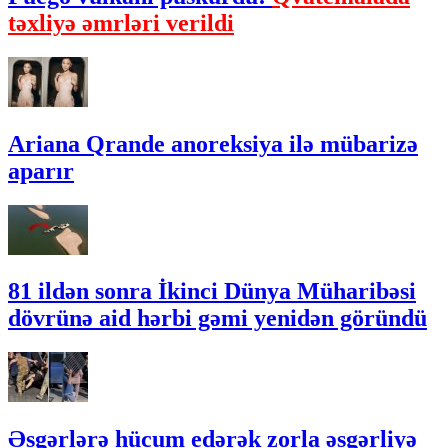
təxliyə əmrləri verildi
Ariana Qrande anoreksiya ilə mübarizə
aparır
81 ildən sonra İkinci Dünya Müharibəsi
dövrünə aid hərbi gəmi yenidən göründü
Əsgərlərə hücum edərək zorla əsgərliyə