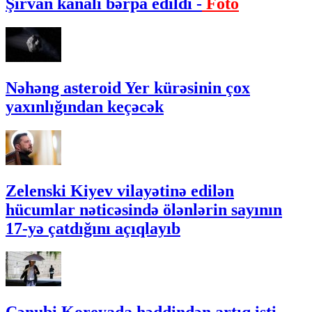
Şirvan kanalı bərpa edildi -
Foto
Nəhəng asteroid Yer kürəsinin çox
yaxınlığından keçəcək
Zelenski Kiyev vilayətinə edilən
hücumlar nəticəsində ölənlərin sayının
17-yə çatdığını açıqlayıb