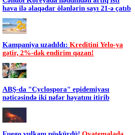
Cənubi Koreyada həddindən artıq isti
hava ilə əlaqədar ölənlərin sayı 21-ə çatıb
Kampaniya uzadıldı:
Kreditini Yelo-ya
gətir, 2%-dək endirim qazan!
ABŞ-da "Cyclospora" epidemiyası
nəticəsində iki nəfər həyatını itirib
Fuego vulkanı püskürdü!
Qvatemalada