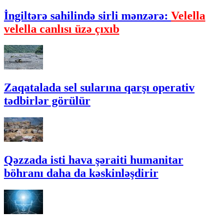
İngiltərə sahilində sirli mənzərə:
Velella
velella canlısı üzə çıxıb
Zaqatalada sel sularına qarşı operativ
tədbirlər görülür
Qəzzada isti hava şəraiti humanitar
böhranı daha da kəskinləşdirir