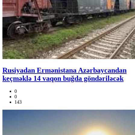
Rusiyadan Ermənistana Azərbaycandan
keçməklə 14 vaqon buğda göndəriləcək
0
0
143