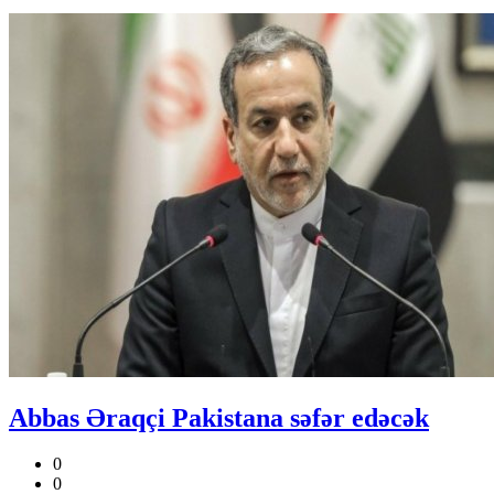
Abbas Əraqçi Pakistana səfər edəcək
0
0