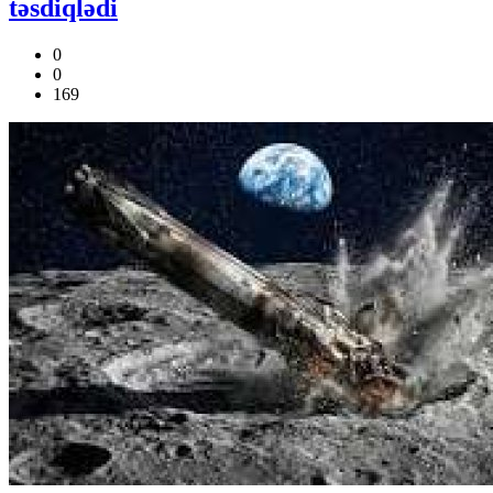
təsdiqlədi
0
0
169