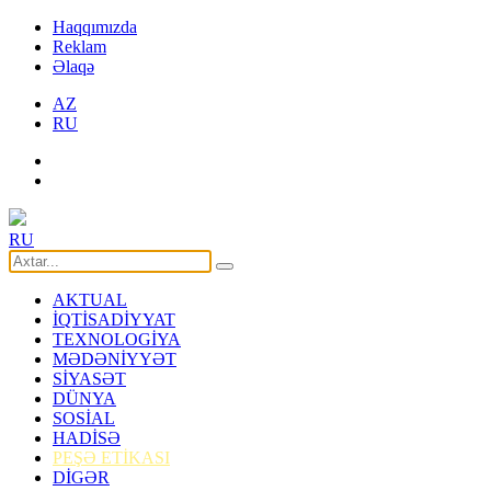
Haqqımızda
Reklam
Əlaqə
AZ
RU
RU
AKTUAL
İQTİSADİYYAT
TEXNOLOGİYA
MƏDƏNİYYƏT
SİYASƏT
DÜNYA
SOSİAL
HADİSƏ
PEŞƏ ETİKASI
DİGƏR