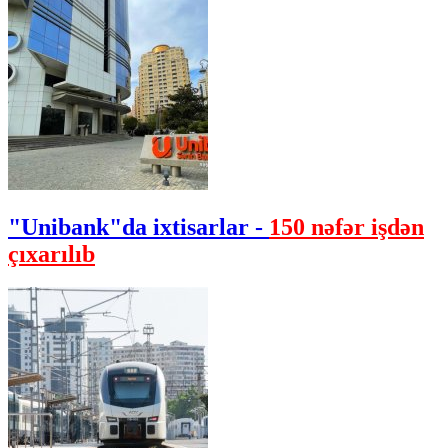
"Unibank"da ixtisarlar -
150 nəfər işdən
çıxarılıb