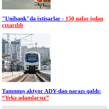
"Unibank"da ixtisarlar -
150 nəfər işdən
çıxarılıb
Tanınmış aktyor ADY-dan narazı qaldı:
“Yekə adamlarsız”