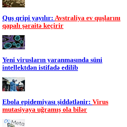
Quş qripi yayılır:
Avstraliya ev quşlarını
qapalı şəraitə keçirir
Yeni virusların yaranmasında süni
intellektdən istifadə edilib
Ebola epidemiyası şiddətlənir:
Virus
mutasiyaya uğramış ola bilər