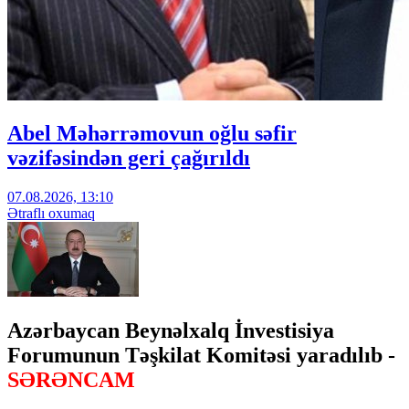
Abel Məhərrəmovun oğlu səfir
vəzifəsindən geri çağırıldı
07.08.2026, 13:10
Ətraflı oxumaq
Azərbaycan Beynəlxalq İnvestisiya
Forumunun Təşkilat Komitəsi yaradılıb -
SƏRƏNCAM