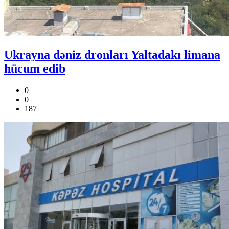
Ukrayna dəniz dronları Yaltadakı limana
hücum edib
0
0
187