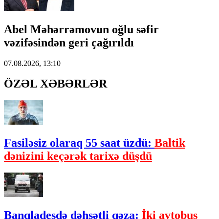
Abel Məhərrəmovun oğlu səfir
vəzifəsindən geri çağırıldı
07.08.2026, 13:10
ÖZƏL XƏBƏRLƏR
Fasiləsiz olaraq 55 saat üzdü:
Baltik
dənizini keçərək tarixə düşdü
Banqladeşdə dəhşətli qəza:
İki avtobus