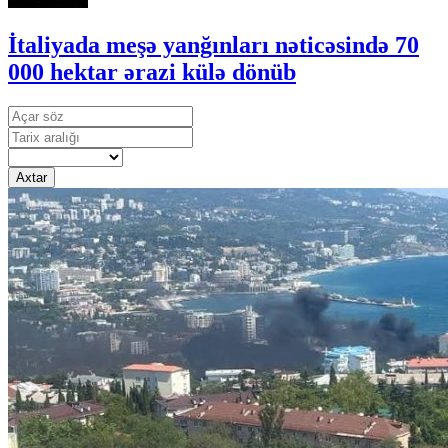
İtaliyada meşə yanğınları nəticəsində 70
000 hektar ərazi külə dönüb
Axtar