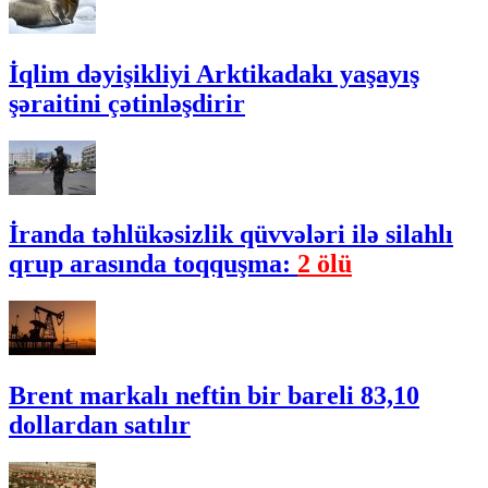
İqlim dəyişikliyi Arktikadakı yaşayış
şəraitini çətinləşdirir
İranda təhlükəsizlik qüvvələri ilə silahlı
qrup arasında toqquşma:
2 ölü
Brent markalı neftin bir bareli 83,10
dollardan satılır