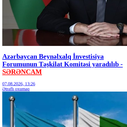
Azərbaycan Beynəlxalq İnvestisiya
Forumunun Təşkilat Komitəsi yaradılıb -
SƏRƏNCAM
07.08.2026, 13:26
Ətraflı oxumaq