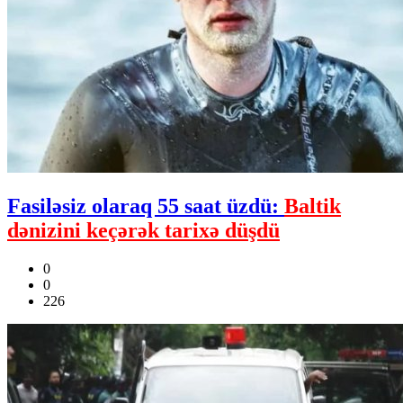
Fasiləsiz olaraq 55 saat üzdü:
Baltik
dənizini keçərək tarixə düşdü
0
0
226