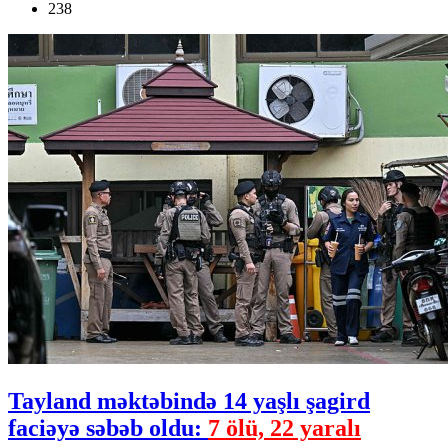
238
Tayland məktəbində 14 yaşlı şagird
faciəyə səbəb oldu:
7 ölü, 22 yaralı