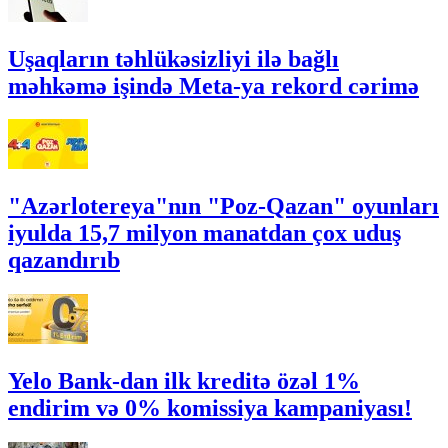
Uşaqların təhlükəsizliyi ilə bağlı
məhkəmə işində Meta-ya rekord cərimə
"Azərlotereya"nın "Poz-Qazan" oyunları
iyulda 15,7 milyon manatdan çox uduş
qazandırıb
Yelo Bank-dan ilk kreditə özəl 1%
endirim və 0% komissiya kampaniyası!