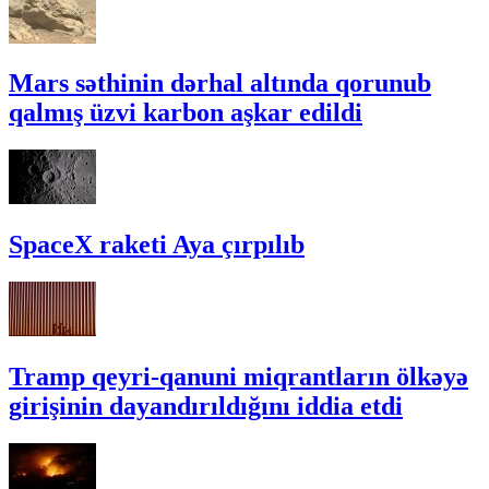
Mars səthinin dərhal altında qorunub
qalmış üzvi karbon aşkar edildi
SpaceX raketi Aya çırpılıb
Tramp qeyri-qanuni miqrantların ölkəyə
girişinin dayandırıldığını iddia etdi