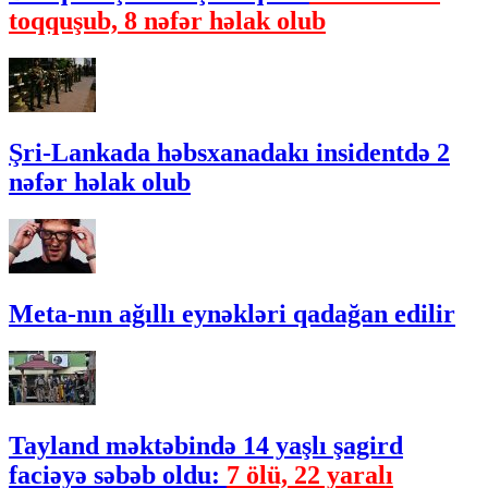
toqquşub, 8 nəfər həlak olub
Şri-Lankada həbsxanadakı insidentdə 2
nəfər həlak olub
Meta-nın ağıllı eynəkləri qadağan edilir
Tayland məktəbində 14 yaşlı şagird
faciəyə səbəb oldu:
7 ölü, 22 yaralı