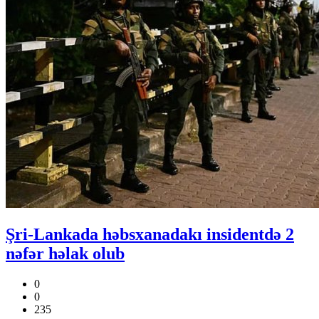
Şri-Lankada həbsxanadakı insidentdə 2
nəfər həlak olub
0
0
235