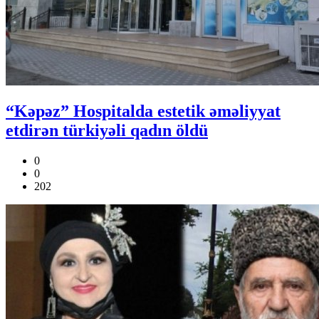
“Kəpəz” Hospitalda estetik əməliyyat
etdirən türkiyəli qadın öldü
0
0
202