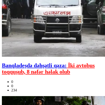
Banqladeşdə dəhşətli qəza:
İki avtobus
toqquşub, 8 nəfər həlak olub
0
0
234