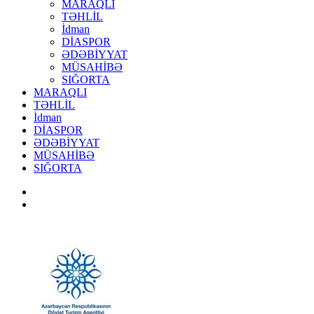
MARAQLI
TƏHLİL
İdman
DİASPOR
ƏDƏBİYYAT
MÜSAHİBƏ
SIĞORTA
MARAQLI
TƏHLİL
İdman
DİASPOR
ƏDƏBİYYAT
MÜSAHİBƏ
SIĞORTA