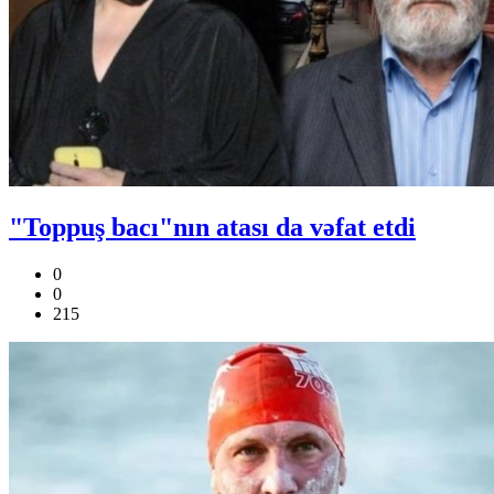
"Toppuş bacı"nın atası da vəfat etdi
0
0
215