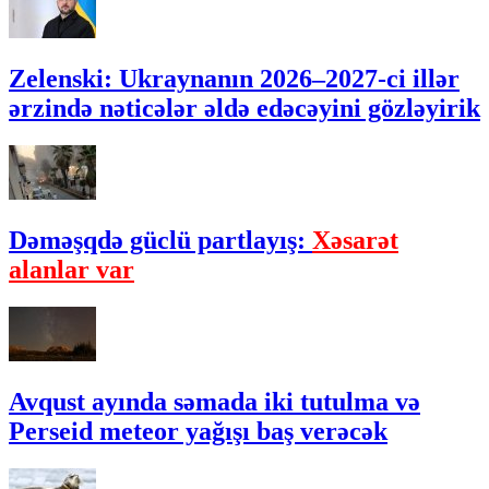
Zelenski: Ukraynanın 2026–2027-ci illər
ərzində nəticələr əldə edəcəyini gözləyirik
Dəməşqdə güclü partlayış:
Xəsarət
alanlar var
Avqust ayında səmada iki tutulma və
Perseid meteor yağışı baş verəcək