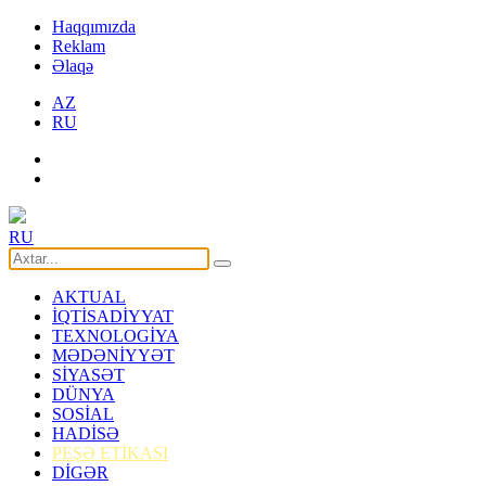
Haqqımızda
Reklam
Əlaqə
AZ
RU
RU
AKTUAL
İQTİSADİYYAT
TEXNOLOGİYA
MƏDƏNİYYƏT
SİYASƏT
DÜNYA
SOSİAL
HADİSƏ
PEŞƏ ETİKASI
DİGƏR