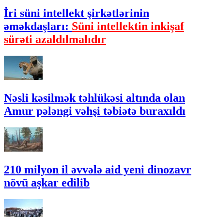
İri süni intellekt şirkətlərinin
əməkdaşları:
Süni intellektin inkişaf
sürəti azaldılmalıdır
Nəsli kəsilmək təhlükəsi altında olan
Amur pələngi vəhşi təbiətə buraxıldı
210 milyon il əvvələ aid yeni dinozavr
növü aşkar edilib