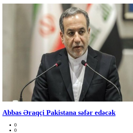
Abbas Əraqçi Pakistana səfər edəcək
0
0