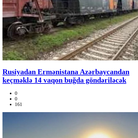
Rusiyadan Ermənistana Azərbaycandan
keçməklə 14 vaqon buğda göndəriləcək
0
0
161