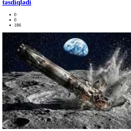
təsdiqlədi
0
0
186