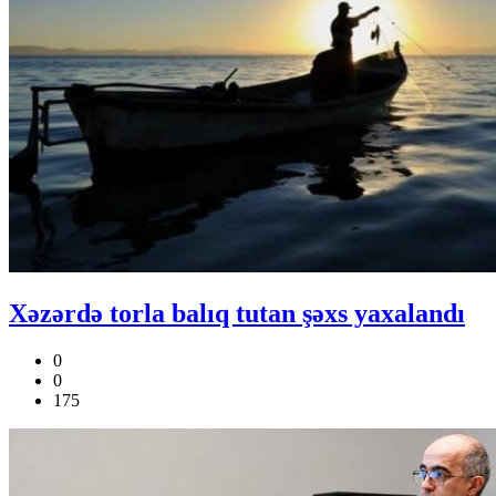
Xəzərdə torla balıq tutan şəxs yaxalandı
0
0
175