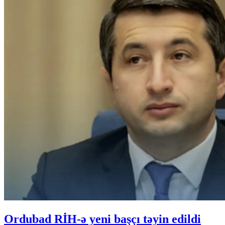
Ordubad RİH-ə yeni başçı təyin edildi