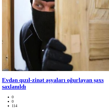
Evdən qızıl-zinət əşyaları oğurlayan şəxs
saxlanıldı
0
0
114