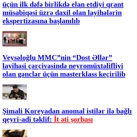
üçün ilk dəfə birlikdə elan etdiyi qrant
müsabiqəsi üzrə daxil olan layihələrin
ekspertizasına başlanılıb
Veysəloğlu MMC”nin “Dost Əllər”
layihəsi çərçivəsində neyromüxtəlifliyi
olan gənclər üçün masterklass keçirilib
Şimali Koreyadan anomal istilər ilə bağlı
qeyri-adi təklif:
İt əti şorbası