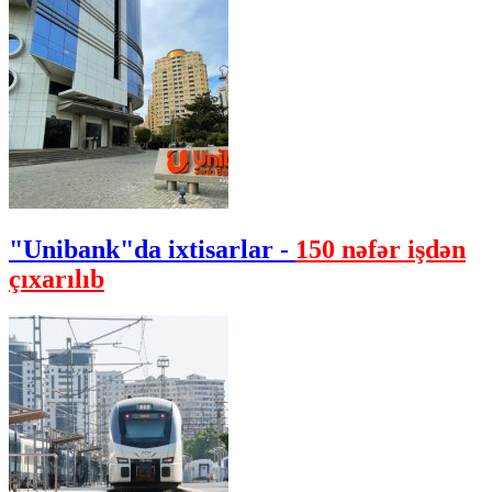
"Unibank"da ixtisarlar -
150 nəfər işdən
çıxarılıb