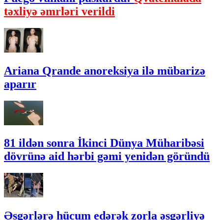
təxliyə əmrləri verildi
Ariana Qrande anoreksiya ilə mübarizə
aparır
81 ildən sonra İkinci Dünya Müharibəsi
dövrünə aid hərbi gəmi yenidən göründü
Əsgərlərə hücum edərək zorla əsgərliyə