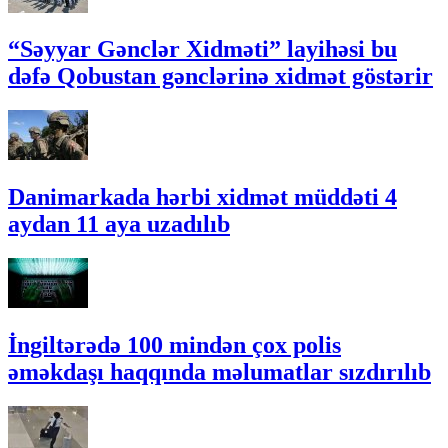
“Səyyar Gənclər Xidməti” layihəsi bu
dəfə Qobustan gənclərinə xidmət göstərir
Danimarkada hərbi xidmət müddəti 4
aydan 11 aya uzadılıb
İngiltərədə 100 mindən çox polis
əməkdaşı haqqında məlumatlar sızdırılıb