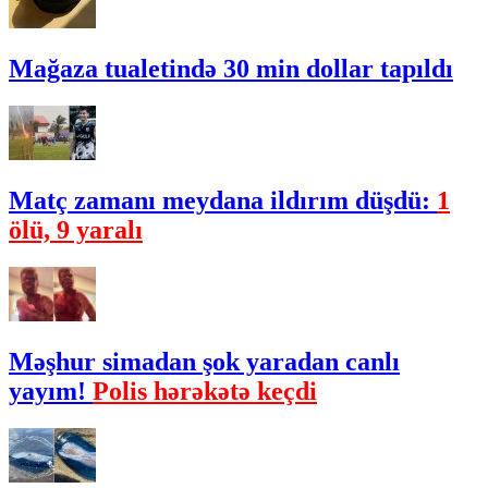
Mağaza tualetində 30 min dollar tapıldı
Matç zamanı meydana ildırım düşdü:
1
ölü, 9 yaralı
Məşhur simadan şok yaradan canlı
yayım!
Polis hərəkətə keçdi