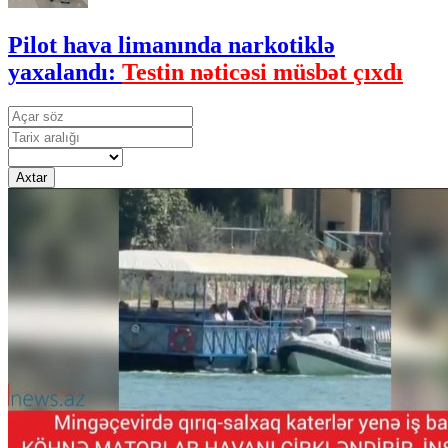
Pilot hava limanında narkotiklə
yaxalandı:
Testin nəticəsi müsbət çıxdı
Axtar