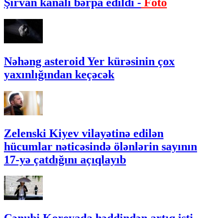
Şirvan kanalı bərpa edildi -
Foto
Nəhəng asteroid Yer kürəsinin çox
yaxınlığından keçəcək
Zelenski Kiyev vilayətinə edilən
hücumlar nəticəsində ölənlərin sayının
17-yə çatdığını açıqlayıb