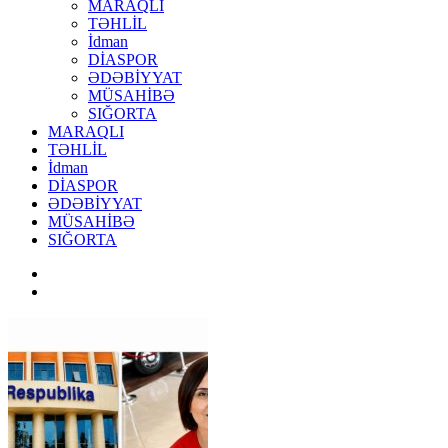
MARAQLI
TƏHLİL
İdman
DİASPOR
ƏDƏBİYYAT
MÜSAHİBƏ
SIĞORTA
MARAQLI
TƏHLİL
İdman
DİASPOR
ƏDƏBİYYAT
MÜSAHİBƏ
SIĞORTA