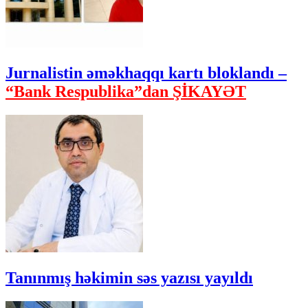
Jurnalistin əməkhaqqı kartı bloklandı –
“Bank Respublika”dan ŞİKAYƏT
Tanınmış həkimin səs yazısı yayıldı