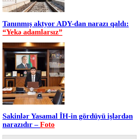
Tanınmış aktyor ADY-dan narazı qaldı:
“Yekə adamlarsız”
Sakinlər Yasamal İH-in gördüyü işlərdən
narazıdır –
Foto