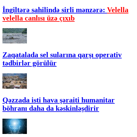
İngiltərə sahilində sirli mənzərə:
Velella
velella canlısı üzə çıxıb
Zaqatalada sel sularına qarşı operativ
tədbirlər görülür
Qəzzada isti hava şəraiti humanitar
böhranı daha da kəskinləşdirir