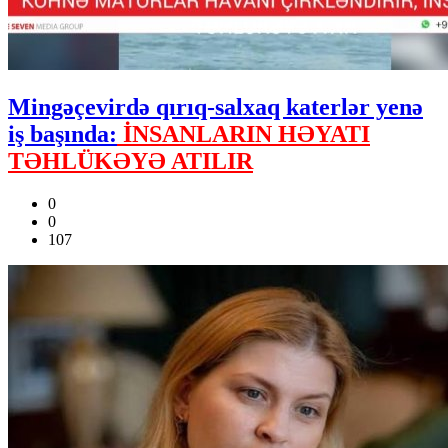
Mingəçevirdə qırıq-salxaq katerlər yenə
iş başında:
İNSANLARIN HƏYATI
TƏHLÜKƏYƏ ATILIR
0
0
107