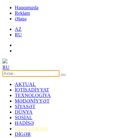
Haqqımızda
Reklam
Əlaqə
AZ
RU
RU
AKTUAL
İQTİSADİYYAT
TEXNOLOGİYA
MƏDƏNİYYƏT
SİYASƏT
DÜNYA
SOSİAL
HADİSƏ
PEŞƏ ETİKASI
DİGƏR