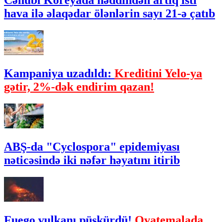
Cənubi Koreyada həddindən artıq isti
hava ilə əlaqədar ölənlərin sayı 21-ə çatıb
Kampaniya uzadıldı:
Kreditini Yelo-ya
gətir, 2%-dək endirim qazan!
ABŞ-da "Cyclospora" epidemiyası
nəticəsində iki nəfər həyatını itirib
Fuego vulkanı püskürdü!
Qvatemalada