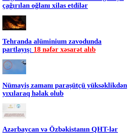
çağırılan oğlanı xilas etdilər
Tehranda alüminium zavodunda
partlayış:
18 nəfər xəsarət alıb
Nümayiş zamanı paraşütçü yüksəklikdən
yıxılaraq həlak olub
Azərbaycan və Özbəkistanın QHT-lər