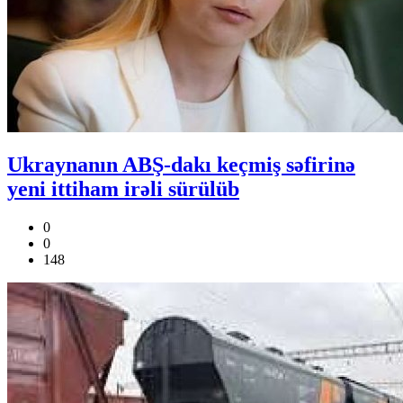
Ukraynanın ABŞ-dakı keçmiş səfirinə
yeni ittiham irəli sürülüb
0
0
148