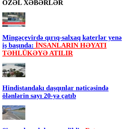
ÖZƏL XƏBƏRLƏR
Mingəçevirdə qırıq-salxaq katerlər yenə
iş başında:
İNSANLARIN HƏYATI
TƏHLÜKƏYƏ ATILIR
Hindistandakı daşqınlar nəticəsində
ölənlərin sayı 20-yə çatıb