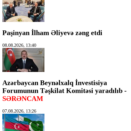
Paşinyan İlham Əliyevə zəng etdi
08.08.2026, 13:40
Azərbaycan Beynəlxalq İnvestisiya
Forumunun Təşkilat Komitəsi yaradılıb -
SƏRƏNCAM
07.08.2026, 13:26