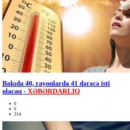
Bakıda 40, rayonlarda 41 dərəcə isti
olacaq -
XƏBƏRDARLIQ
0
0
214