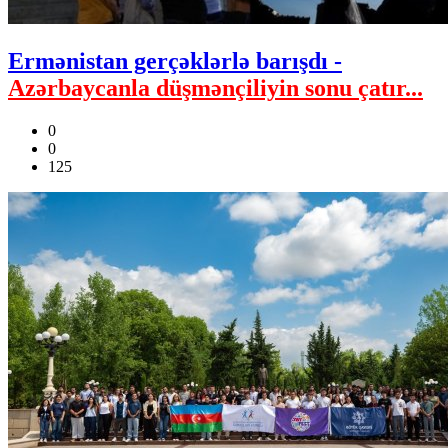
Ermənistan gerçəklərlə barışdı -
Azərbaycanla düşmənçiliyin sonu çatır...
0
0
125