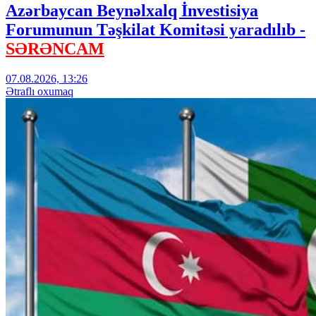
Azərbaycan Beynəlxalq İnvestisiya
Forumunun Təşkilat Komitəsi yaradılıb -
SƏRƏNCAM
07.08.2026, 13:26
Ətraflı oxumaq