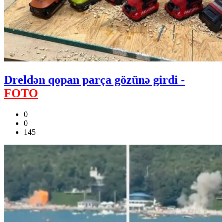
Dreldən qopan parça gözünə girdi -
FOTO
0
0
145