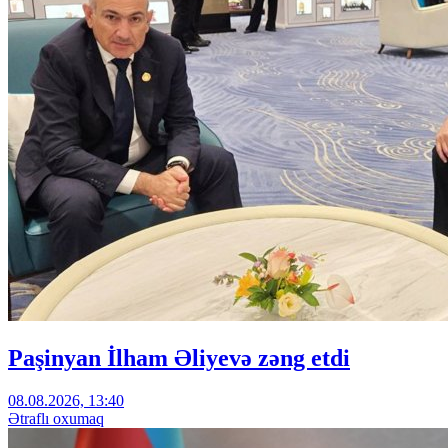
Paşinyan İlham Əliyevə zəng etdi
08.08.2026, 13:40
Ətraflı oxumaq