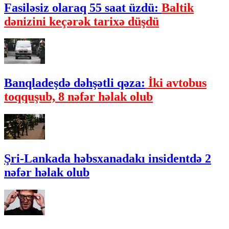
Fasiləsiz olaraq 55 saat üzdü:
Baltik
dənizini keçərək tarixə düşdü
Banqladeşdə dəhşətli qəza:
İki avtobus
toqquşub, 8 nəfər həlak olub
Şri-Lankada həbsxanadakı insidentdə 2
nəfər həlak olub