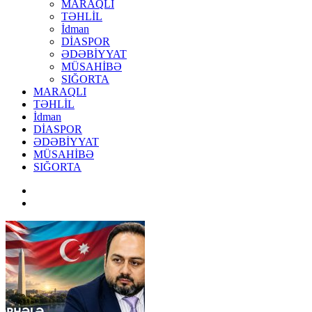
MARAQLI
TƏHLİL
İdman
DİASPOR
ƏDƏBİYYAT
MÜSAHİBƏ
SIĞORTA
MARAQLI
TƏHLİL
İdman
DİASPOR
ƏDƏBİYYAT
MÜSAHİBƏ
SIĞORTA