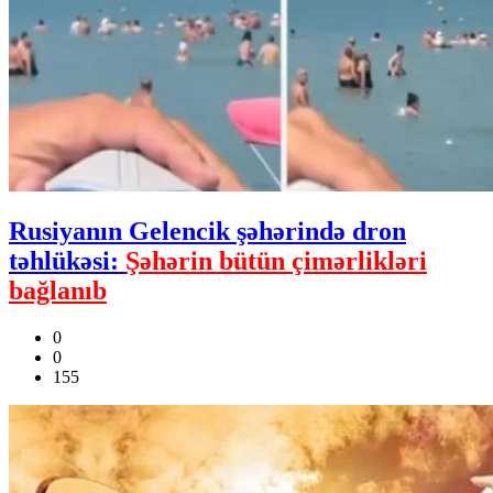
Rusiyanın Gelencik şəhərində dron
təhlükəsi:
Şəhərin bütün çimərlikləri
bağlanıb
0
0
155