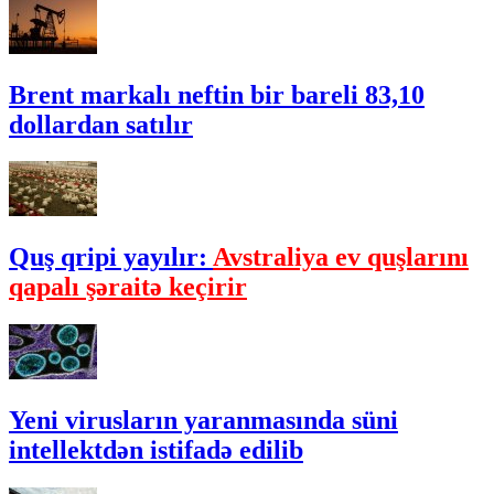
Brent markalı neftin bir bareli 83,10
dollardan satılır
Quş qripi yayılır:
Avstraliya ev quşlarını
qapalı şəraitə keçirir
Yeni virusların yaranmasında süni
intellektdən istifadə edilib