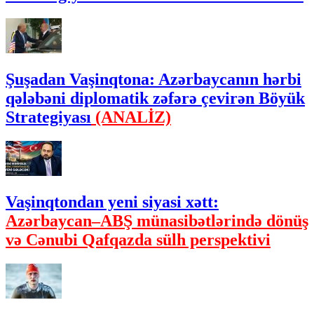
Şuşadan Vaşinqtona: Azərbaycanın hərbi
qələbəni diplomatik zəfərə çevirən Böyük
Strategiyası
(ANALİZ)
Vaşinqtondan yeni siyasi xətt:
Azərbaycan–ABŞ münasibətlərində dönüş
və Cənubi Qafqazda sülh perspektivi