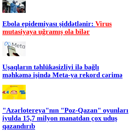
Ebola epidemiyası şiddətlənir:
Virus
mutasiyaya uğramış ola bilər
Uşaqların təhlükəsizliyi ilə bağlı
məhkəmə işində Meta-ya rekord cərimə
"Azərlotereya"nın "Poz-Qazan" oyunları
iyulda 15,7 milyon manatdan çox uduş
qazandırıb