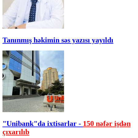
Tanınmış həkimin səs yazısı yayıldı
"Unibank"da ixtisarlar -
150 nəfər işdən
çıxarılıb