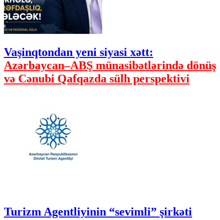
Vaşinqtondan yeni siyasi xətt:
Azərbaycan–ABŞ münasibətlərində dönüş
və Cənubi Qafqazda sülh perspektivi
Turizm Agentliyinin “sevimli” şirkəti