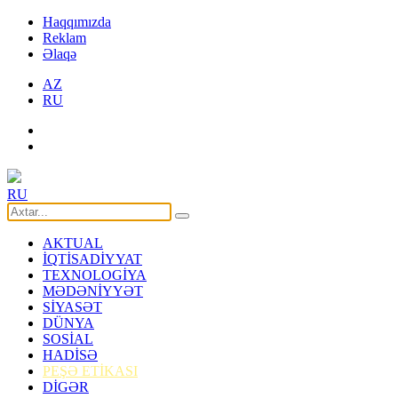
Haqqımızda
Reklam
Əlaqə
AZ
RU
RU
AKTUAL
İQTİSADİYYAT
TEXNOLOGİYA
MƏDƏNİYYƏT
SİYASƏT
DÜNYA
SOSİAL
HADİSƏ
PEŞƏ ETİKASI
DİGƏR