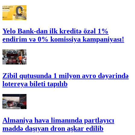
Yelo Bank-dan ilk kreditə özəl 1%
endirim və 0% komissiya kampaniyası!
Zibil qutusunda 1 milyon avro dəyərində
lotereya bileti tapılıb
Almaniya hava limanında partlayıcı
maddə daşıyan dron aşkar edilib