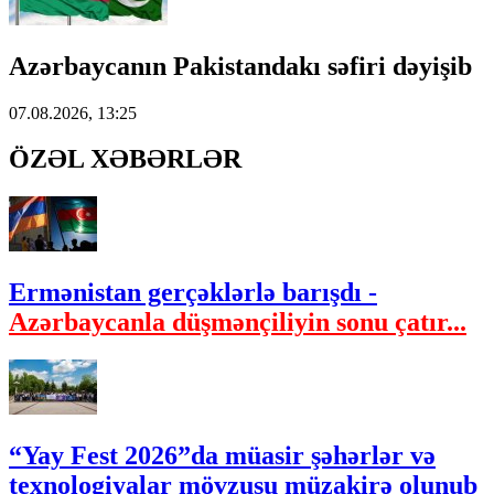
Azərbaycanın Pakistandakı səfiri dəyişib
07.08.2026, 13:25
ÖZƏL XƏBƏRLƏR
Ermənistan gerçəklərlə barışdı -
Azərbaycanla düşmənçiliyin sonu çatır...
“Yay Fest 2026”da müasir şəhərlər və
texnologiyalar mövzusu müzakirə olunub