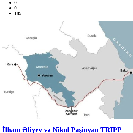
0
0
185
İlham Əliyev və Nikol Paşinyan TRIPP