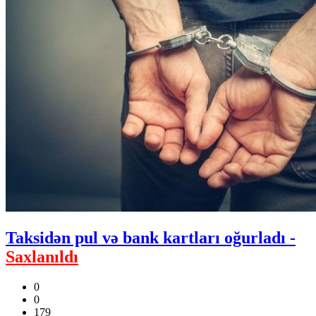
Taksidən pul və bank kartları oğurladı -
Saxlanıldı
0
0
179