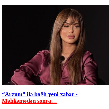
“Arzum” ilə bağlı yeni xəbər -
Məhkəmədən sonra…