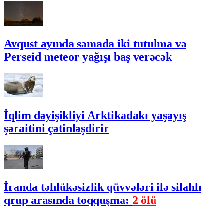
Avqust ayında səmada iki tutulma və
Perseid meteor yağışı baş verəcək
İqlim dəyişikliyi Arktikadakı yaşayış
şəraitini çətinləşdirir
İranda təhlükəsizlik qüvvələri ilə silahlı
qrup arasında toqquşma:
2 ölü