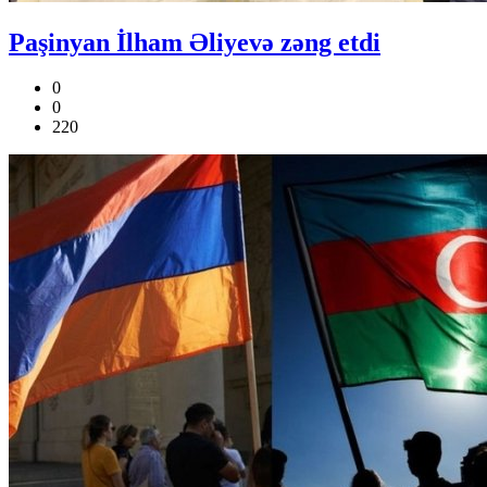
Paşinyan İlham Əliyevə zəng etdi
0
0
220