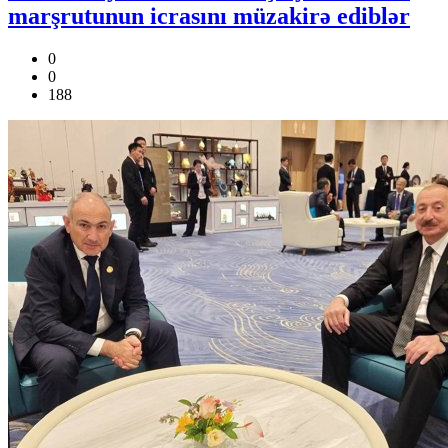
marşrutunun icrasını müzakirə ediblər
0
0
188