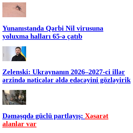
Yunanıstanda Qərbi Nil virusuna
yoluxma halları 65-ə çatıb
Zelenski: Ukraynanın 2026–2027-ci illər
ərzində nəticələr əldə edəcəyini gözləyirik
Dəməşqdə güclü partlayış:
Xəsarət
alanlar var