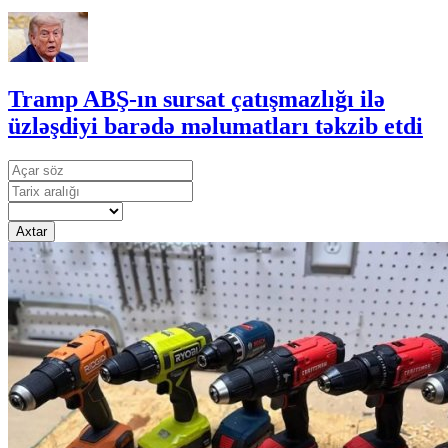
Tramp ABŞ-ın sursat çatışmazlığı ilə
üzləşdiyi barədə məlumatları təkzib etdi
Axtar