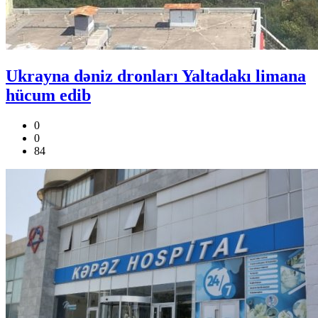
Ukrayna dəniz dronları Yaltadakı limana
hücum edib
0
0
84