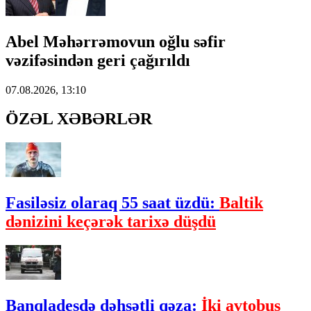
Abel Məhərrəmovun oğlu səfir
vəzifəsindən geri çağırıldı
07.08.2026, 13:10
ÖZƏL XƏBƏRLƏR
Fasiləsiz olaraq 55 saat üzdü:
Baltik
dənizini keçərək tarixə düşdü
Banqladeşdə dəhşətli qəza:
İki avtobus