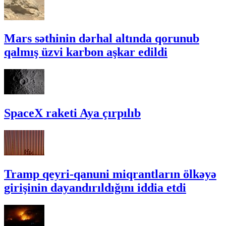
Mars səthinin dərhal altında qorunub
qalmış üzvi karbon aşkar edildi
SpaceX raketi Aya çırpılıb
Tramp qeyri-qanuni miqrantların ölkəyə
girişinin dayandırıldığını iddia etdi