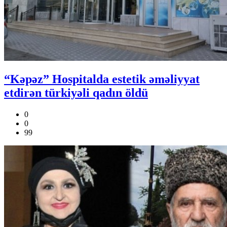
“Kəpəz” Hospitalda estetik əməliyyat
etdirən türkiyəli qadın öldü
0
0
99