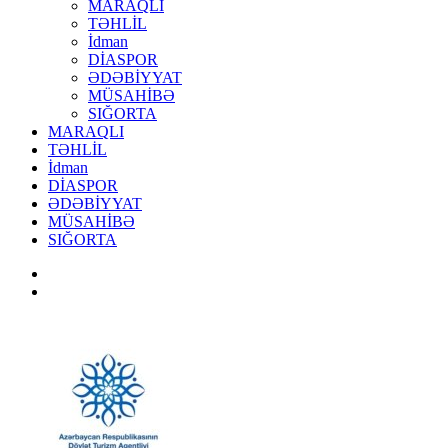
MARAQLI
TƏHLİL
İdman
DİASPOR
ƏDƏBİYYAT
MÜSAHİBƏ
SIĞORTA
MARAQLI
TƏHLİL
İdman
DİASPOR
ƏDƏBİYYAT
MÜSAHİBƏ
SIĞORTA