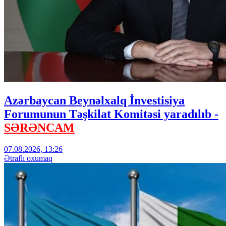
Azərbaycan Beynəlxalq İnvestisiya
Forumunun Təşkilat Komitəsi yaradılıb -
SƏRƏNCAM
07.08.2026, 13:26
Ətraflı oxumaq