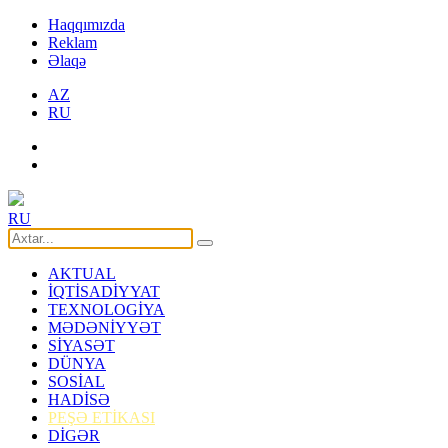
Haqqımızda
Reklam
Əlaqə
AZ
RU
RU
AKTUAL
İQTİSADİYYAT
TEXNOLOGİYA
MƏDƏNİYYƏT
SİYASƏT
DÜNYA
SOSİAL
HADİSƏ
PEŞƏ ETİKASI
DİGƏR