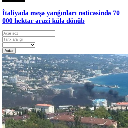
İtaliyada meşə yanğınları nəticəsində 70
000 hektar ərazi külə dönüb
Axtar