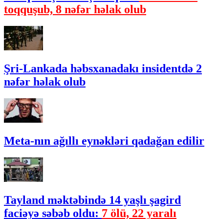
toqquşub, 8 nəfər həlak olub
Şri-Lankada həbsxanadakı insidentdə 2
nəfər həlak olub
Meta-nın ağıllı eynəkləri qadağan edilir
Tayland məktəbində 14 yaşlı şagird
faciəyə səbəb oldu:
7 ölü, 22 yaralı