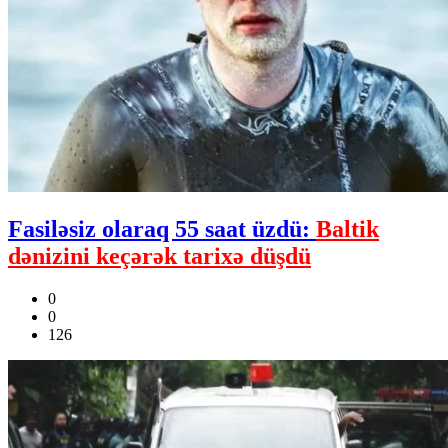
Fasiləsiz olaraq 55 saat üzdü:
Baltik
dənizini keçərək tarixə düşdü
0
0
126