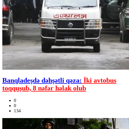
Banqladeşdə dəhşətli qəza:
İki avtobus
toqquşub, 8 nəfər həlak olub
0
0
134