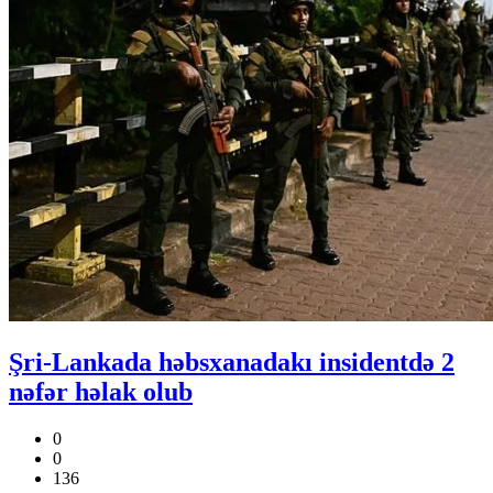
Şri-Lankada həbsxanadakı insidentdə 2
nəfər həlak olub
0
0
136