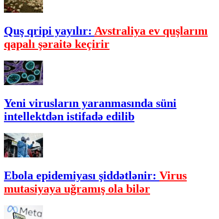
Quş qripi yayılır:
Avstraliya ev quşlarını
qapalı şəraitə keçirir
Yeni virusların yaranmasında süni
intellektdən istifadə edilib
Ebola epidemiyası şiddətlənir:
Virus
mutasiyaya uğramış ola bilər