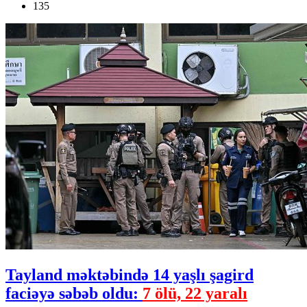
135
Tayland məktəbində 14 yaşlı şagird
faciəyə səbəb oldu:
7 ölü, 22 yaralı