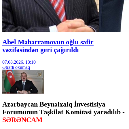
Abel Məhərrəmovun oğlu səfir
vəzifəsindən geri çağırıldı
07.08.2026, 13:10
Ətraflı oxumaq
Azərbaycan Beynəlxalq İnvestisiya
Forumunun Təşkilat Komitəsi yaradılıb -
SƏRƏNCAM