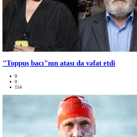
"Toppuş bacı"nın atası da vəfat etdi
0
0
114