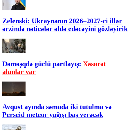
Zelenski: Ukraynanın 2026–2027-ci illər
ərzində nəticələr əldə edəcəyini gözləyirik
Dəməşqdə güclü partlayış:
Xəsarət
alanlar var
Avqust ayında səmada iki tutulma və
Perseid meteor yağışı baş verəcək