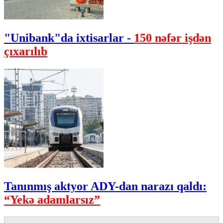
"Unibank"da ixtisarlar -
150 nəfər işdən
çıxarılıb
Tanınmış aktyor ADY-dan narazı qaldı:
“Yekə adamlarsız”