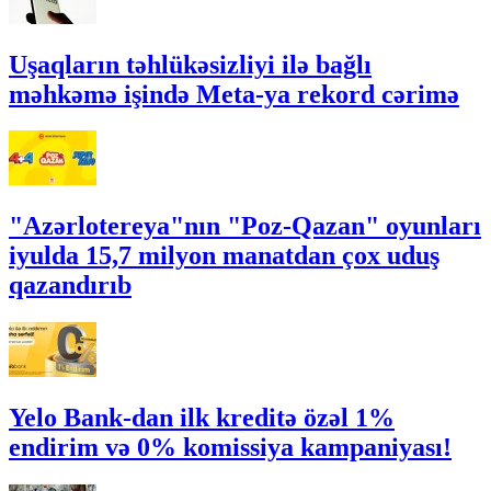
Uşaqların təhlükəsizliyi ilə bağlı
məhkəmə işində Meta-ya rekord cərimə
"Azərlotereya"nın "Poz-Qazan" oyunları
iyulda 15,7 milyon manatdan çox uduş
qazandırıb
Yelo Bank-dan ilk kreditə özəl 1%
endirim və 0% komissiya kampaniyası!