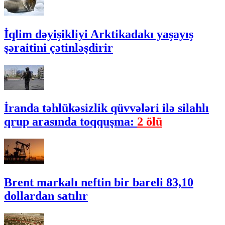
İqlim dəyişikliyi Arktikadakı yaşayış
şəraitini çətinləşdirir
İranda təhlükəsizlik qüvvələri ilə silahlı
qrup arasında toqquşma:
2 ölü
Brent markalı neftin bir bareli 83,10
dollardan satılır