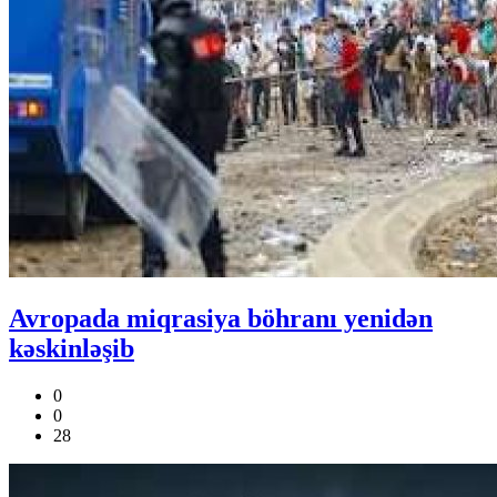
Avropada miqrasiya böhranı yenidən
kəskinləşib
0
0
28