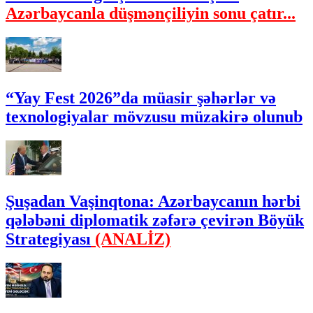
Azərbaycanla düşmənçiliyin sonu çatır...
“Yay Fest 2026”da müasir şəhərlər və
texnologiyalar mövzusu müzakirə olunub
Şuşadan Vaşinqtona: Azərbaycanın hərbi
qələbəni diplomatik zəfərə çevirən Böyük
Strategiyası
(ANALİZ)