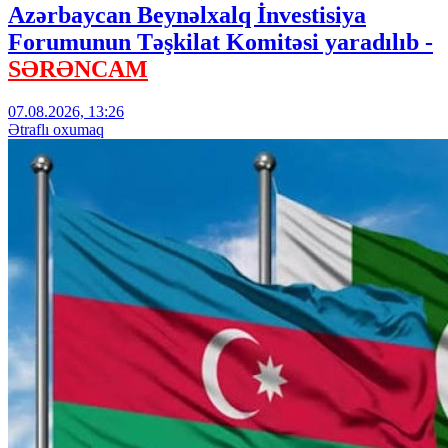
Azərbaycan Beynəlxalq İnvestisiya
Forumunun Təşkilat Komitəsi yaradılıb -
SƏRƏNCAM
07.08.2026, 13:26
Ətraflı oxumaq