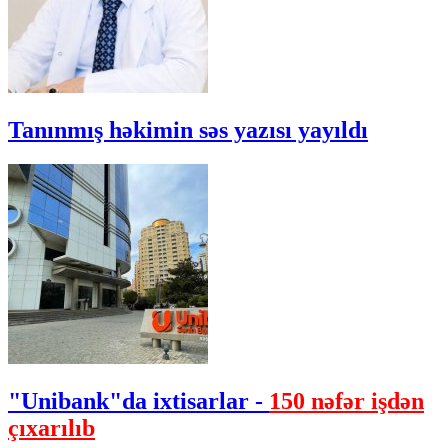
Tanınmış həkimin səs yazısı yayıldı
"Unibank"da ixtisarlar -
150 nəfər işdən
çıxarılıb