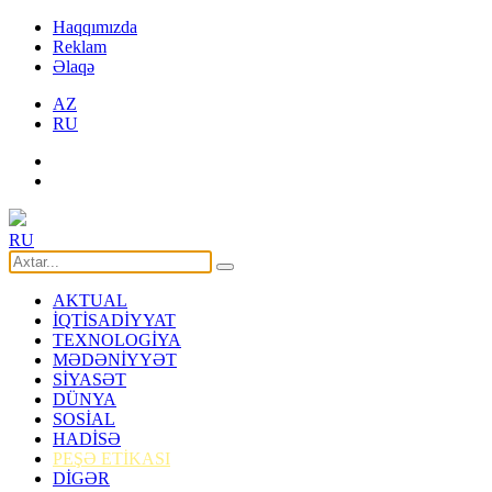
Haqqımızda
Reklam
Əlaqə
AZ
RU
RU
AKTUAL
İQTİSADİYYAT
TEXNOLOGİYA
MƏDƏNİYYƏT
SİYASƏT
DÜNYA
SOSİAL
HADİSƏ
PEŞƏ ETİKASI
DİGƏR