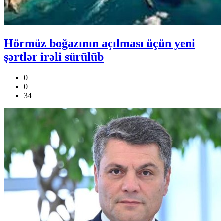
Hörmüz boğazının açılması üçün yeni
şərtlər irəli sürülüb
0
0
34