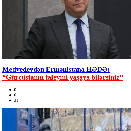
Medvedevdən Ermənistana HƏDƏ:
“Gürcüstanın taleyini yaşaya bilərsiniz”
0
0
31