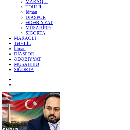
MARAQLI
TƏHLİL
İdman
DİASPOR
ƏDƏBİYYAT
MÜSAHİBƏ
SIĞORTA
MARAQLI
TƏHLİL
İdman
DİASPOR
ƏDƏBİYYAT
MÜSAHİBƏ
SIĞORTA