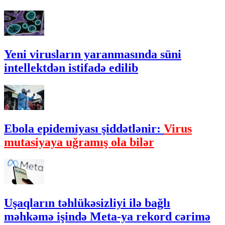
Yeni virusların yaranmasında süni
intellektdən istifadə edilib
Ebola epidemiyası şiddətlənir:
Virus
mutasiyaya uğramış ola bilər
Uşaqların təhlükəsizliyi ilə bağlı
məhkəmə işində Meta-ya rekord cərimə