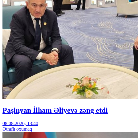
Paşinyan İlham Əliyevə zəng etdi
08.08.2026, 13:40
Ətraflı oxumaq