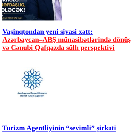
Vaşinqtondan yeni siyasi xətt:
Azərbaycan–ABŞ münasibətlərində dönüş
və Cənubi Qafqazda sülh perspektivi
Turizm Agentliyinin “sevimli” şirkəti