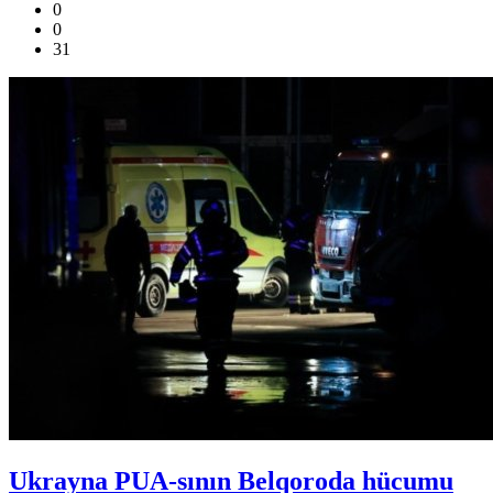
0
0
31
Ukrayna PUA-sının Belqoroda hücumu