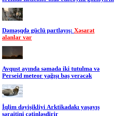
Dəməşqdə güclü partlayış:
Xəsarət
alanlar var
Avqust ayında səmada iki tutulma və
Perseid meteor yağışı baş verəcək
İqlim dəyişikliyi Arktikadakı yaşayış
şəraitini çətinləşdirir