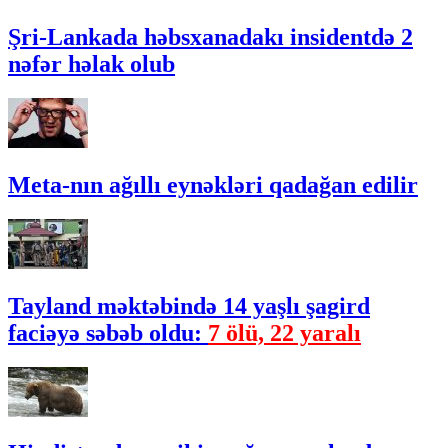
Şri-Lankada həbsxanadakı insidentdə 2
nəfər həlak olub
Meta-nın ağıllı eynəkləri qadağan edilir
Tayland məktəbində 14 yaşlı şagird
faciəyə səbəb oldu:
7 ölü, 22 yaralı