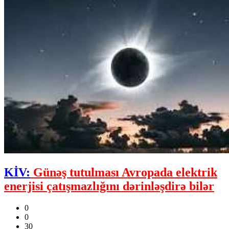
KİV:
Günəş tutulması Avropada elektrik
enerjisi çatışmazlığını dərinləşdirə bilər
0
0
30