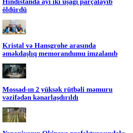
Hindistanda ayı iki uşağı parçalayıb
öldürdü
Kristal və Hansgrohe arasında
əməkdaşlıq memorandumu imzalanıb
Mossad-ın 2 yüksək rütbəli məmuru
vəzifədən kənarlaşdırıldı