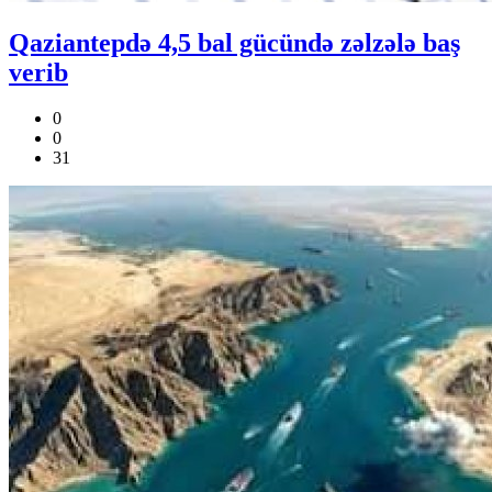
Qaziantepdə 4,5 bal gücündə zəlzələ baş
verib
0
0
31