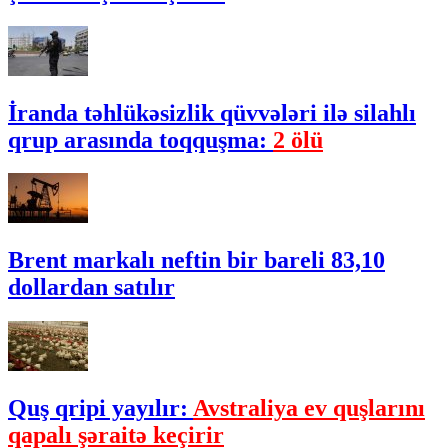
İranda təhlükəsizlik qüvvələri ilə silahlı
qrup arasında toqquşma:
2 ölü
Brent markalı neftin bir bareli 83,10
dollardan satılır
Quş qripi yayılır:
Avstraliya ev quşlarını
qapalı şəraitə keçirir