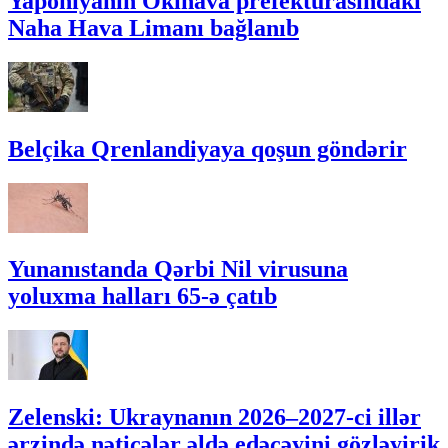
Yaponiyanın Okinava prefekturasındakı
Naha Hava Limanı bağlanıb
Belçika Qrenlandiyaya qoşun göndərir
Yunanıstanda Qərbi Nil virusuna
yoluxma halları 65-ə çatıb
Zelenski: Ukraynanın 2026–2027-ci illər
ərzində nəticələr əldə edəcəyini gözləyirik