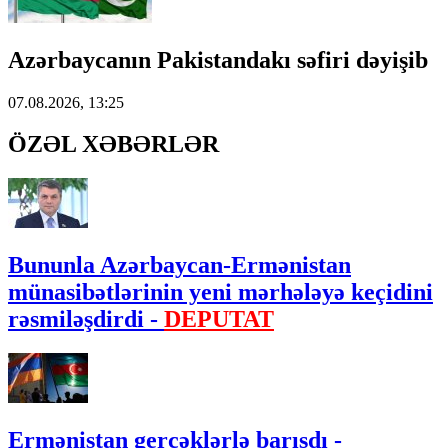
Azərbaycanın Pakistandakı səfiri dəyişib
07.08.2026, 13:25
ÖZƏL XƏBƏRLƏR
Bununla Azərbaycan-Ermənistan
münasibətlərinin yeni mərhələyə keçidini
rəsmiləşdirdi -
DEPUTAT
Ermənistan gerçəklərlə barışdı -