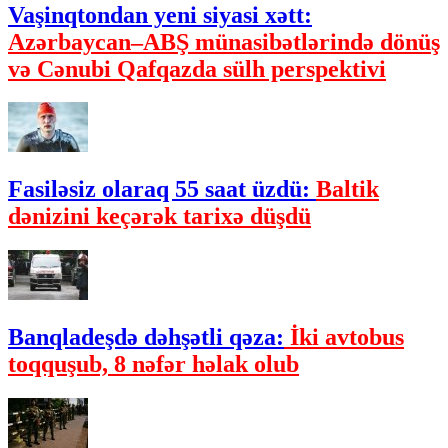
Vaşinqtondan yeni siyasi xətt:
Azərbaycan–ABŞ münasibətlərində dönüş
və Cənubi Qafqazda sülh perspektivi
Fasiləsiz olaraq 55 saat üzdü:
Baltik
dənizini keçərək tarixə düşdü
Banqladeşdə dəhşətli qəza:
İki avtobus
toqquşub, 8 nəfər həlak olub