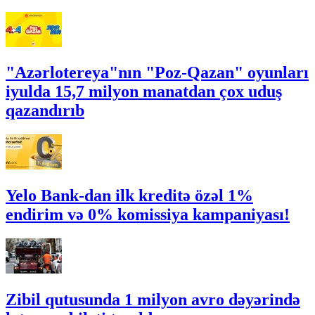
"Azərlotereya"nın "Poz-Qazan" oyunları
iyulda 15,7 milyon manatdan çox uduş
qazandırıb
Yelo Bank-dan ilk kreditə özəl 1%
endirim və 0% komissiya kampaniyası!
Zibil qutusunda 1 milyon avro dəyərində