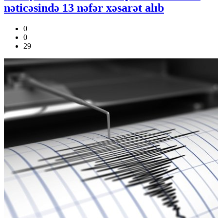
nəticəsində 13 nəfər xəsarət alıb
0
0
29