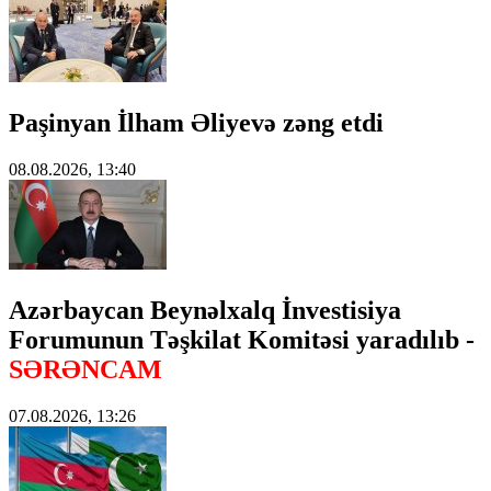
Paşinyan İlham Əliyevə zəng etdi
08.08.2026, 13:40
Azərbaycan Beynəlxalq İnvestisiya
Forumunun Təşkilat Komitəsi yaradılıb -
SƏRƏNCAM
07.08.2026, 13:26