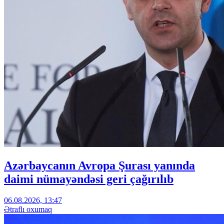
Azərbaycanın Avropa Şurası yanında
daimi nümayəndəsi geri çağırılıb
06.08.2026, 13:47
Ətraflı oxumaq