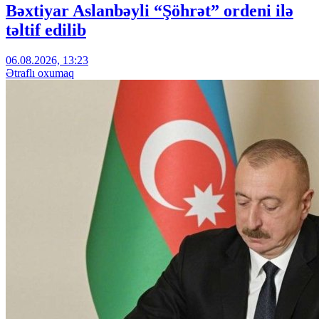
Bəxtiyar Aslanbəyli “Şöhrət” ordeni ilə
təltif edilib
06.08.2026, 13:23
Ətraflı oxumaq