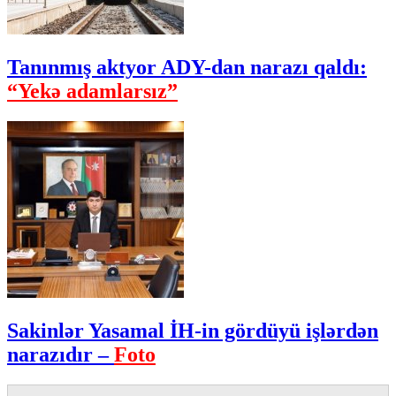
Tanınmış aktyor ADY-dan narazı qaldı:
“Yekə adamlarsız”
Sakinlər Yasamal İH-in gördüyü işlərdən
narazıdır –
Foto