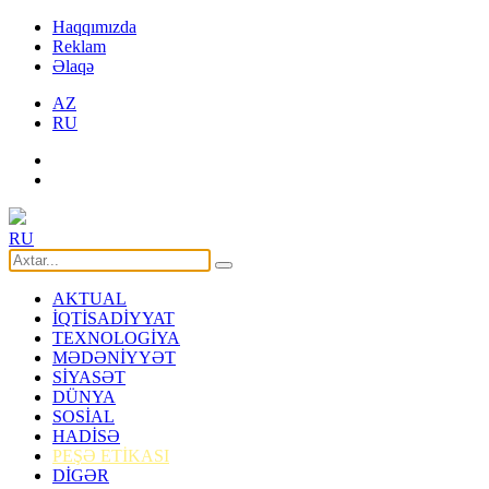
Haqqımızda
Reklam
Əlaqə
AZ
RU
RU
AKTUAL
İQTİSADİYYAT
TEXNOLOGİYA
MƏDƏNİYYƏT
SİYASƏT
DÜNYA
SOSİAL
HADİSƏ
PEŞƏ ETİKASI
DİGƏR