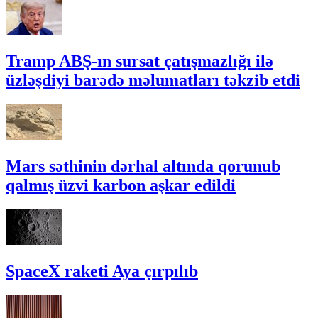
Tramp ABŞ-ın sursat çatışmazlığı ilə
üzləşdiyi barədə məlumatları təkzib etdi
Mars səthinin dərhal altında qorunub
qalmış üzvi karbon aşkar edildi
SpaceX raketi Aya çırpılıb