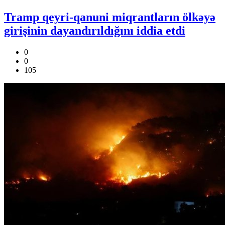
Tramp qeyri-qanuni miqrantların ölkəyə
girişinin dayandırıldığını iddia etdi
0
0
105