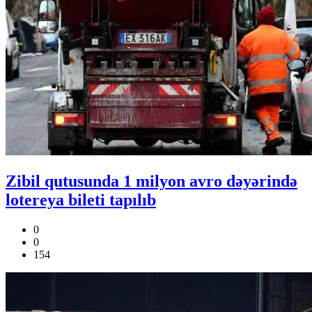
Zibil qutusunda 1 milyon avro dəyərində
lotereya bileti tapılıb
0
0
154