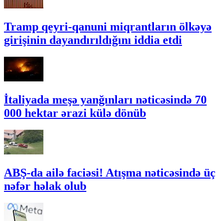
Tramp qeyri-qanuni miqrantların ölkəyə
girişinin dayandırıldığını iddia etdi
İtaliyada meşə yanğınları nəticəsində 70
000 hektar ərazi külə dönüb
ABŞ-da ailə faciəsi! Atışma nəticəsində üç
nəfər həlak olub