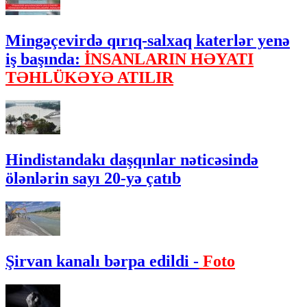
Mingəçevirdə qırıq-salxaq katerlər yenə
iş başında:
İNSANLARIN HƏYATI
TƏHLÜKƏYƏ ATILIR
Hindistandakı daşqınlar nəticəsində
ölənlərin sayı 20-yə çatıb
Şirvan kanalı bərpa edildi -
Foto