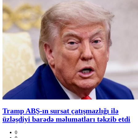
Tramp ABŞ-ın sursat çatışmazlığı ilə
üzləşdiyi barədə məlumatları təkzib etdi
0
0