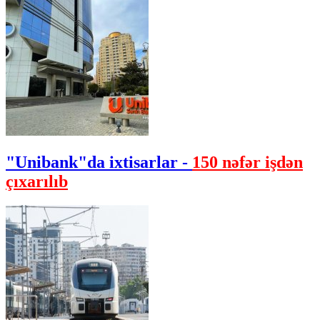
"Unibank"da ixtisarlar -
150 nəfər işdən
çıxarılıb