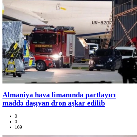
Almaniya hava limanında partlayıcı
maddə daşıyan dron aşkar edilib
0
0
169