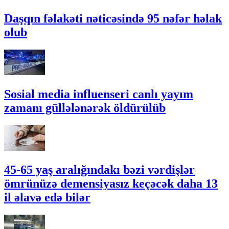
Daşqın fəlakəti nəticəsində 95 nəfər həlak
olub
Sosial media influenseri canlı yayım
zamanı güllələnərək öldürülüb
45-65 yaş aralığındakı bəzi vərdişlər
ömrünüzə demensiyasız keçəcək daha 13
il əlavə edə bilər