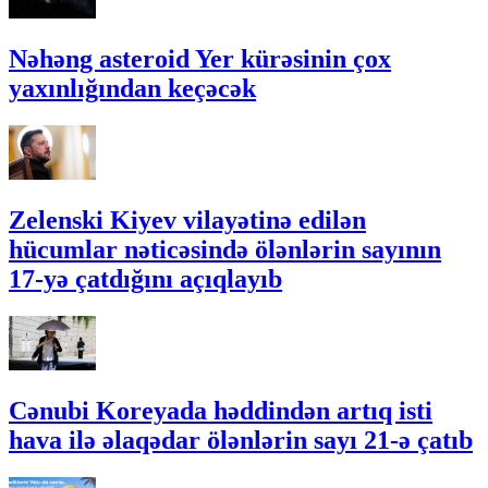
Nəhəng asteroid Yer kürəsinin çox
yaxınlığından keçəcək
Zelenski Kiyev vilayətinə edilən
hücumlar nəticəsində ölənlərin sayının
17-yə çatdığını açıqlayıb
Cənubi Koreyada həddindən artıq isti
hava ilə əlaqədar ölənlərin sayı 21-ə çatıb