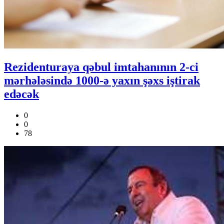
Rezidenturaya qəbul imtahanının 2-ci
mərhələsində 1000-ə yaxın şəxs iştirak
edəcək
0
0
78