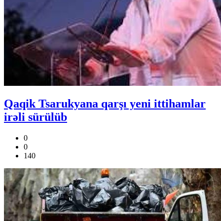
Qaqik Tsarukyana qarşı yeni ittihamlar
irəli sürülüb
0
0
140