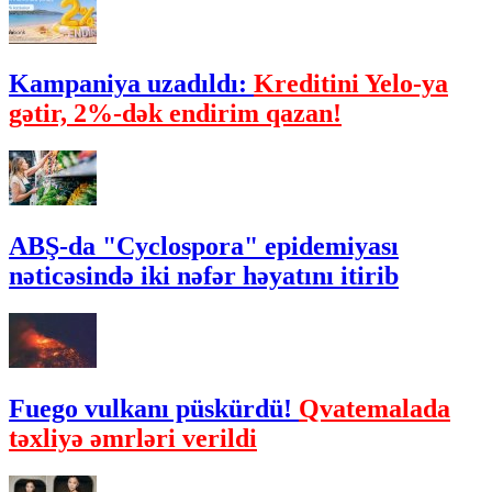
Kampaniya uzadıldı:
Kreditini Yelo-ya
gətir, 2%-dək endirim qazan!
ABŞ-da "Cyclospora" epidemiyası
nəticəsində iki nəfər həyatını itirib
Fuego vulkanı püskürdü!
Qvatemalada
təxliyə əmrləri verildi