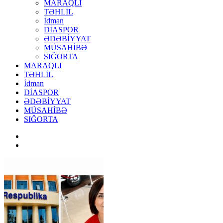
MARAQLI
TƏHLİL
İdman
DİASPOR
ƏDƏBİYYAT
MÜSAHİBƏ
SIĞORTA
MARAQLI
TƏHLİL
İdman
DİASPOR
ƏDƏBİYYAT
MÜSAHİBƏ
SIĞORTA