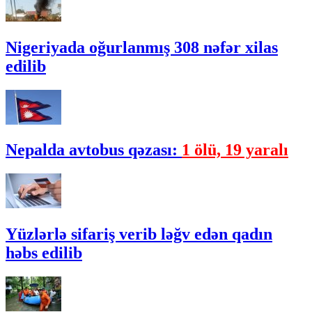
Nigeriyada oğurlanmış 308 nəfər xilas
edilib
Nepalda avtobus qəzası:
1 ölü, 19 yaralı
Yüzlərlə sifariş verib ləğv edən qadın
həbs edilib