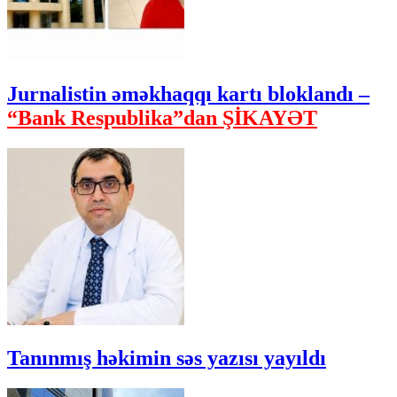
Jurnalistin əməkhaqqı kartı bloklandı –
“Bank Respublika”dan ŞİKAYƏT
Tanınmış həkimin səs yazısı yayıldı