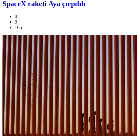
SpaceX raketi Aya çırpılıb
0
0
165