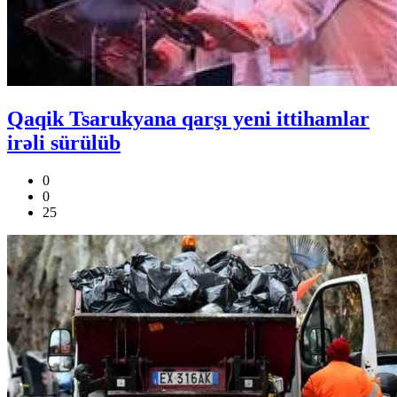
Qaqik Tsarukyana qarşı yeni ittihamlar
irəli sürülüb
0
0
25