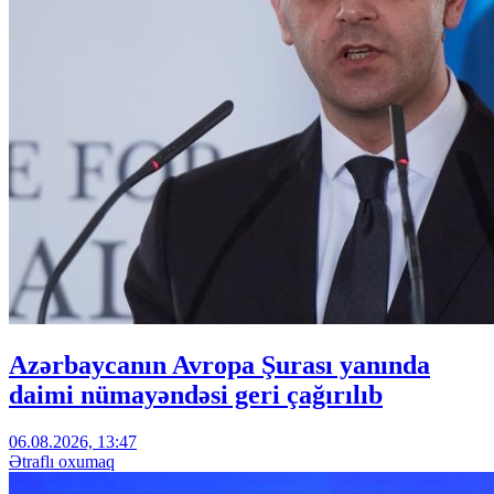
Azərbaycanın Avropa Şurası yanında
daimi nümayəndəsi geri çağırılıb
06.08.2026, 13:47
Ətraflı oxumaq