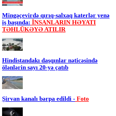
Mingəçevirdə qırıq-salxaq katerlər yenə
iş başında:
İNSANLARIN HƏYATI
TƏHLÜKƏYƏ ATILIR
Hindistandakı daşqınlar nəticəsində
ölənlərin sayı 20-yə çatıb
Şirvan kanalı bərpa edildi -
Foto