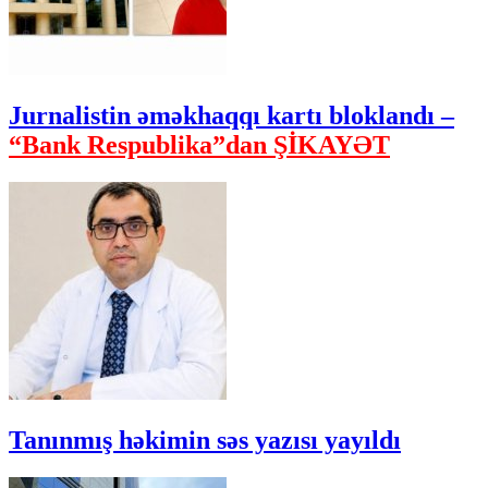
Jurnalistin əməkhaqqı kartı bloklandı –
“Bank Respublika”dan ŞİKAYƏT
Tanınmış həkimin səs yazısı yayıldı