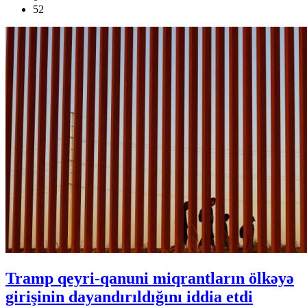
52
Tramp qeyri-qanuni miqrantların ölkəyə
girişinin dayandırıldığını iddia etdi