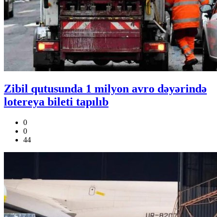
Zibil qutusunda 1 milyon avro dəyərində
lotereya bileti tapılıb
0
0
44