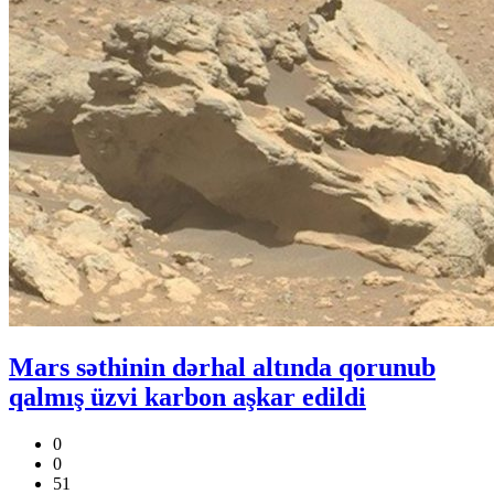
Mars səthinin dərhal altında qorunub
qalmış üzvi karbon aşkar edildi
0
0
51