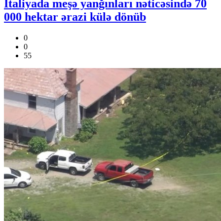
İtaliyada meşə yanğınları nəticəsində 70
000 hektar ərazi külə dönüb
0
0
55