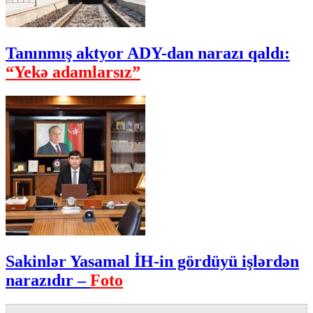
Tanınmış aktyor ADY-dan narazı qaldı:
“Yekə adamlarsız”
Sakinlər Yasamal İH-in gördüyü işlərdən
narazıdır –
Foto