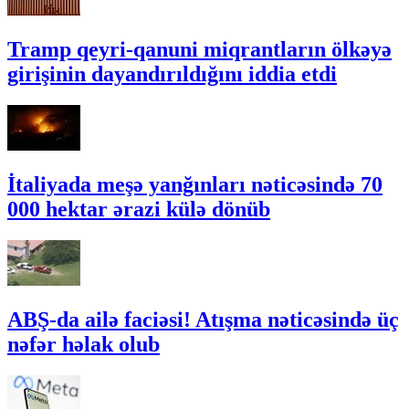
Tramp qeyri-qanuni miqrantların ölkəyə
girişinin dayandırıldığını iddia etdi
İtaliyada meşə yanğınları nəticəsində 70
000 hektar ərazi külə dönüb
ABŞ-da ailə faciəsi! Atışma nəticəsində üç
nəfər həlak olub