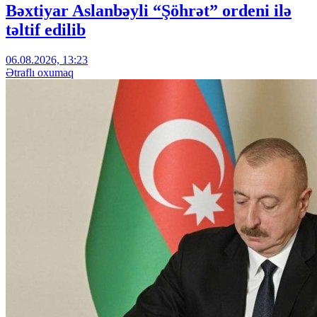
Bəxtiyar Aslanbəyli “Şöhrət” ordeni ilə
təltif edilib
06.08.2026, 13:23
Ətraflı oxumaq