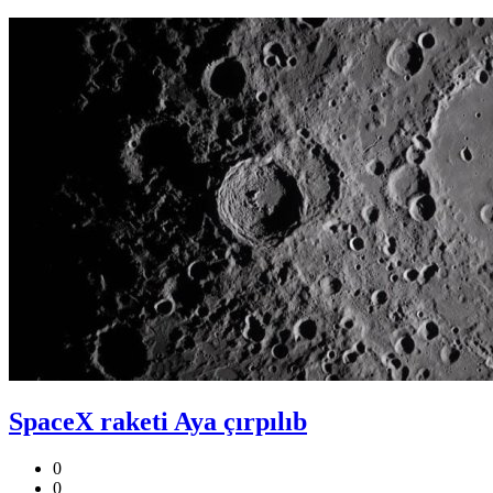
SpaceX raketi Aya çırpılıb
0
0