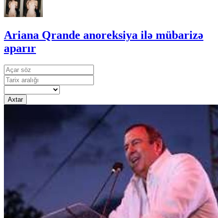
Ariana Qrande anoreksiya ilə mübarizə
aparır
Axtar