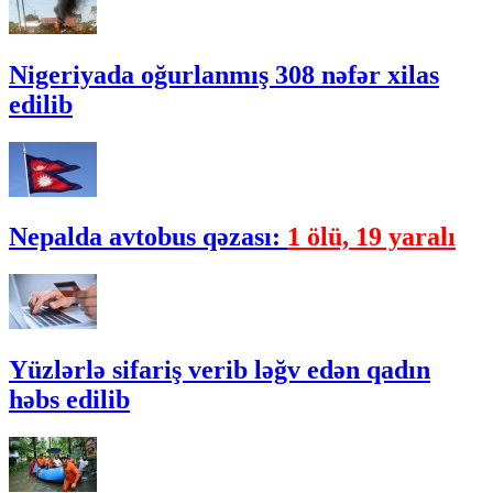
Nigeriyada oğurlanmış 308 nəfər xilas
edilib
Nepalda avtobus qəzası:
1 ölü, 19 yaralı
Yüzlərlə sifariş verib ləğv edən qadın
həbs edilib