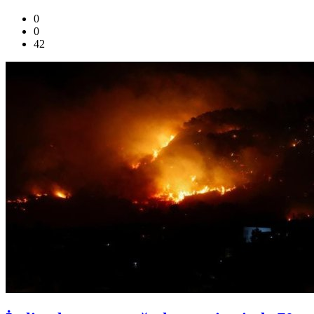
0
0
42