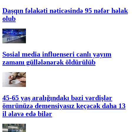
Daşqın fəlakəti nəticəsində 95 nəfər həlak
olub
Sosial media influenseri canlı yayım
zamanı güllələnərək öldürülüb
45-65 yaş aralığındakı bəzi vərdişlər
ömrünüzə demensiyasız keçəcək daha 13
il əlavə edə bilər