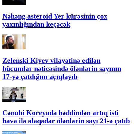
Nəhəng asteroid Yer kürəsinin çox
yaxınlığından keçəcək
Zelenski Kiyev vilayətinə edilən
hücumlar nəticəsində ölənlərin sayının
17-yə çatdığını açıqlayıb
Cənubi Koreyada həddindən artıq isti
hava ilə əlaqədar ölənlərin sayı 21-ə çatıb