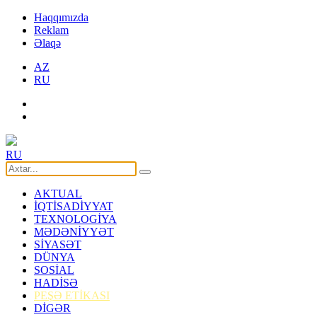
Haqqımızda
Reklam
Əlaqə
AZ
RU
RU
AKTUAL
İQTİSADİYYAT
TEXNOLOGİYA
MƏDƏNİYYƏT
SİYASƏT
DÜNYA
SOSİAL
HADİSƏ
PEŞƏ ETİKASI
DİGƏR