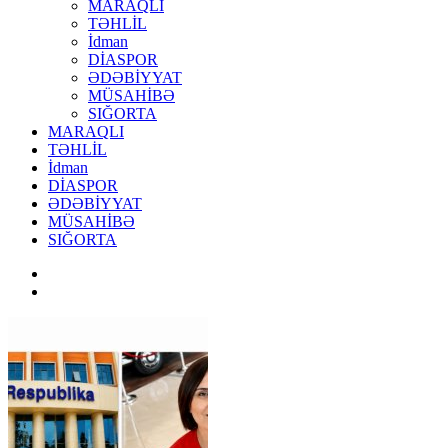
MARAQLI
TƏHLİL
İdman
DİASPOR
ƏDƏBİYYAT
MÜSAHİBƏ
SIĞORTA
MARAQLI
TƏHLİL
İdman
DİASPOR
ƏDƏBİYYAT
MÜSAHİBƏ
SIĞORTA