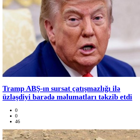
Tramp ABŞ-ın sursat çatışmazlığı ilə
üzləşdiyi barədə məlumatları təkzib etdi
0
0
46