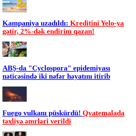
Kampaniya uzadıldı:
Kreditini Yelo-ya
gətir, 2%-dək endirim qazan!
ABŞ-da "Cyclospora" epidemiyası
nəticəsində iki nəfər həyatını itirib
Fuego vulkanı püskürdü!
Qvatemalada
təxliyə əmrləri verildi