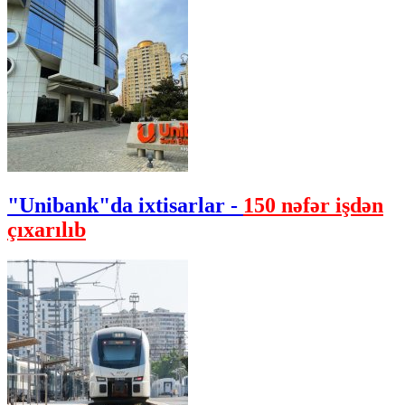
"Unibank"da ixtisarlar -
150 nəfər işdən
çıxarılıb