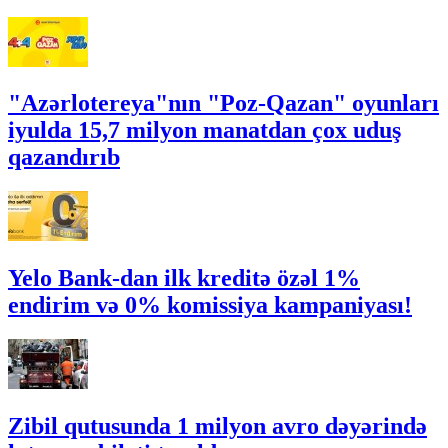
"Azərlotereya"nın "Poz-Qazan" oyunları
iyulda 15,7 milyon manatdan çox uduş
qazandırıb
Yelo Bank-dan ilk kreditə özəl 1%
endirim və 0% komissiya kampaniyası!
Zibil qutusunda 1 milyon avro dəyərində