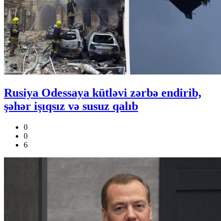
Rusiya Odessaya kütləvi zərbə endirib,
şəhər işıqsız və susuz qalıb
0
0
6