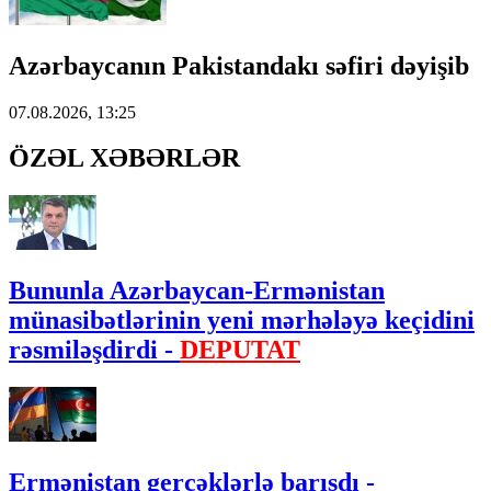
Azərbaycanın Pakistandakı səfiri dəyişib
07.08.2026, 13:25
ÖZƏL XƏBƏRLƏR
Bununla Azərbaycan-Ermənistan
münasibətlərinin yeni mərhələyə keçidini
rəsmiləşdirdi -
DEPUTAT
Ermənistan gerçəklərlə barışdı -