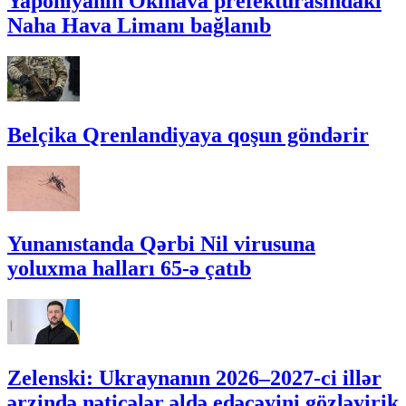
Yaponiyanın Okinava prefekturasındakı
Naha Hava Limanı bağlanıb
Belçika Qrenlandiyaya qoşun göndərir
Yunanıstanda Qərbi Nil virusuna
yoluxma halları 65-ə çatıb
Zelenski: Ukraynanın 2026–2027-ci illər
ərzində nəticələr əldə edəcəyini gözləyirik