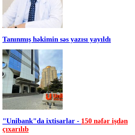
Tanınmış həkimin səs yazısı yayıldı
"Unibank"da ixtisarlar -
150 nəfər işdən
çıxarılıb