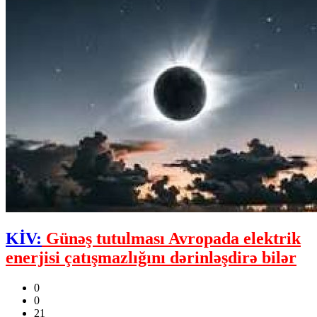
KİV:
Günəş tutulması Avropada elektrik
enerjisi çatışmazlığını dərinləşdirə bilər
0
0
21