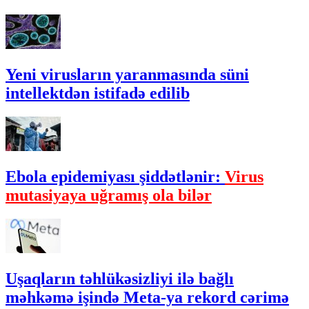
Yeni virusların yaranmasında süni
intellektdən istifadə edilib
Ebola epidemiyası şiddətlənir:
Virus
mutasiyaya uğramış ola bilər
Uşaqların təhlükəsizliyi ilə bağlı
məhkəmə işində Meta-ya rekord cərimə