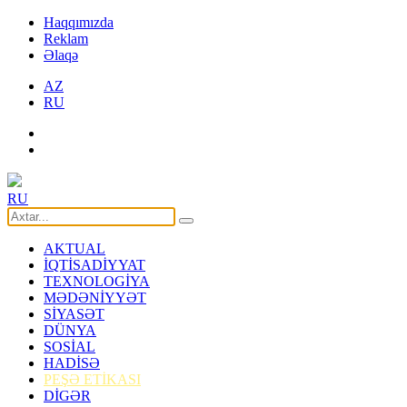
Haqqımızda
Reklam
Əlaqə
AZ
RU
RU
AKTUAL
İQTİSADİYYAT
TEXNOLOGİYA
MƏDƏNİYYƏT
SİYASƏT
DÜNYA
SOSİAL
HADİSƏ
PEŞƏ ETİKASI
DİGƏR