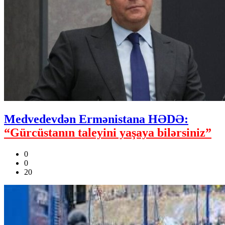
Medvedevdən Ermənistana HƏDƏ:
“Gürcüstanın taleyini yaşaya bilərsiniz”
0
0
20