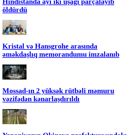
Hindistanda ayı iki uşağı parçalayıb
öldürdü
Kristal və Hansgrohe arasında
əməkdaşlıq memorandumu imzalanıb
Mossad-ın 2 yüksək rütbəli məmuru
vəzifədən kənarlaşdırıldı