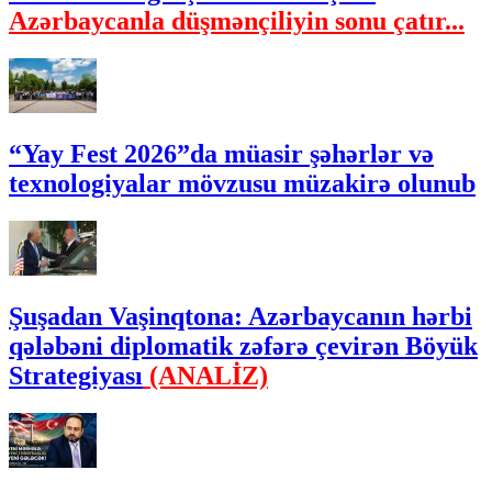
Azərbaycanla düşmənçiliyin sonu çatır...
“Yay Fest 2026”da müasir şəhərlər və
texnologiyalar mövzusu müzakirə olunub
Şuşadan Vaşinqtona: Azərbaycanın hərbi
qələbəni diplomatik zəfərə çevirən Böyük
Strategiyası
(ANALİZ)