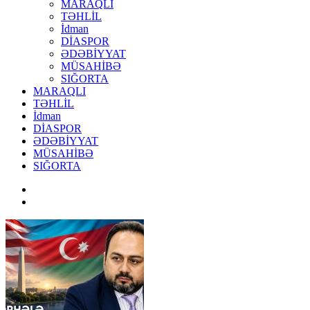
MARAQLI
TƏHLİL
İdman
DİASPOR
ƏDƏBİYYAT
MÜSAHİBƏ
SIĞORTA
MARAQLI
TƏHLİL
İdman
DİASPOR
ƏDƏBİYYAT
MÜSAHİBƏ
SIĞORTA