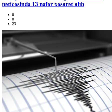
nəticəsində 13 nəfər xəsarət alıb
0
0
23