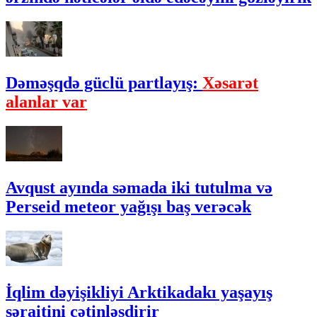
Dəməşqdə güclü partlayış:
Xəsarət
alanlar var
Avqust ayında səmada iki tutulma və
Perseid meteor yağışı baş verəcək
İqlim dəyişikliyi Arktikadakı yaşayış
şəraitini çətinləşdirir