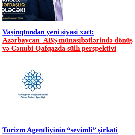
Vaşinqtondan yeni siyasi xətt:
Azərbaycan–ABŞ münasibətlərində dönüş
və Cənubi Qafqazda sülh perspektivi
Turizm Agentliyinin “sevimli” şirkəti