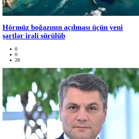
Hörmüz boğazının açılması üçün yeni
şərtlər irəli sürülüb
0
0
28