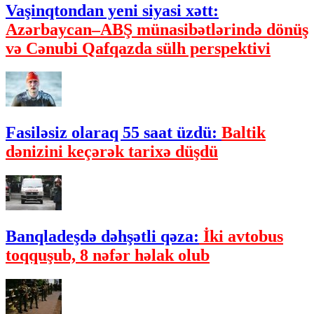
Vaşinqtondan yeni siyasi xətt:
Azərbaycan–ABŞ münasibətlərində dönüş
və Cənubi Qafqazda sülh perspektivi
Fasiləsiz olaraq 55 saat üzdü:
Baltik
dənizini keçərək tarixə düşdü
Banqladeşdə dəhşətli qəza:
İki avtobus
toqquşub, 8 nəfər həlak olub