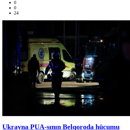
0
0
24
Ukrayna PUA-sının Belqoroda hücumu