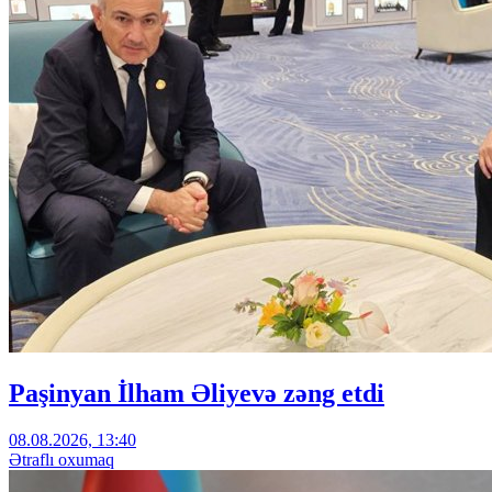
Paşinyan İlham Əliyevə zəng etdi
08.08.2026, 13:40
Ətraflı oxumaq