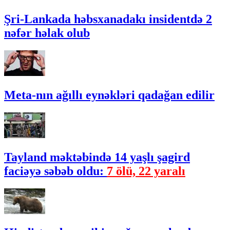
Şri-Lankada həbsxanadakı insidentdə 2
nəfər həlak olub
Meta-nın ağıllı eynəkləri qadağan edilir
Tayland məktəbində 14 yaşlı şagird
faciəyə səbəb oldu:
7 ölü, 22 yaralı