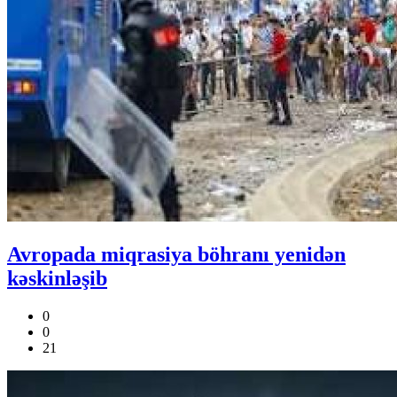
Avropada miqrasiya böhranı yenidən
kəskinləşib
0
0
21