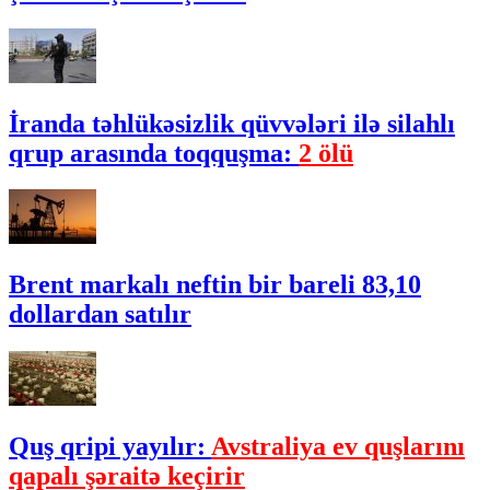
İranda təhlükəsizlik qüvvələri ilə silahlı
qrup arasında toqquşma:
2 ölü
Brent markalı neftin bir bareli 83,10
dollardan satılır
Quş qripi yayılır:
Avstraliya ev quşlarını
qapalı şəraitə keçirir