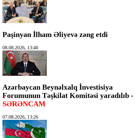
Paşinyan İlham Əliyevə zəng etdi
08.08.2026, 13:40
Azərbaycan Beynəlxalq İnvestisiya
Forumunun Təşkilat Komitəsi yaradılıb -
SƏRƏNCAM
07.08.2026, 13:26