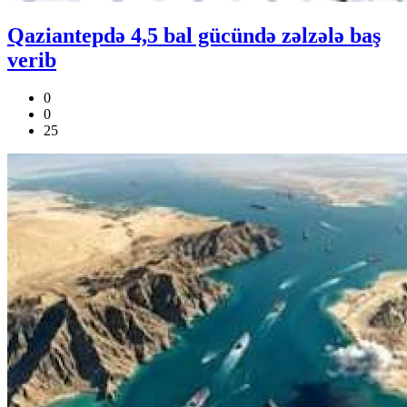
Qaziantepdə 4,5 bal gücündə zəlzələ baş
verib
0
0
25