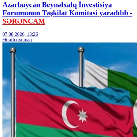
Azərbaycan Beynəlxalq İnvestisiya
Forumunun Təşkilat Komitəsi yaradılıb -
SƏRƏNCAM
07.08.2026, 13:26
Ətraflı oxumaq