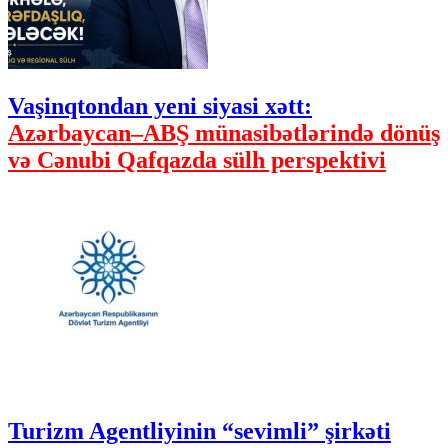
Vaşinqtondan yeni siyasi xətt:
Azərbaycan–ABŞ münasibətlərində dönüş
və Cənubi Qafqazda sülh perspektivi
Turizm Agentliyinin “sevimli” şirkəti