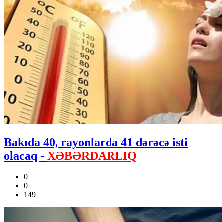
Bakıda 40, rayonlarda 41 dərəcə isti
olacaq -
XƏBƏRDARLIQ
0
0
149