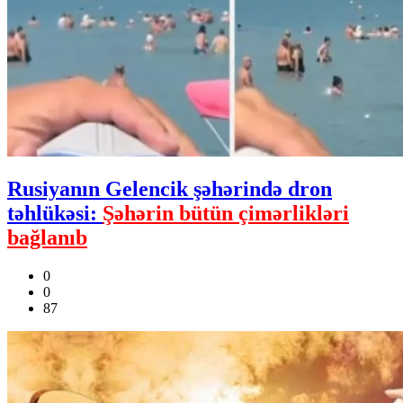
Rusiyanın Gelencik şəhərində dron
təhlükəsi:
Şəhərin bütün çimərlikləri
bağlanıb
0
0
87