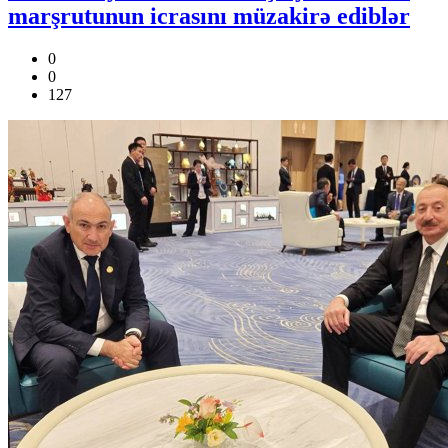
marşrutunun icrasını müzakirə ediblər
0
0
127