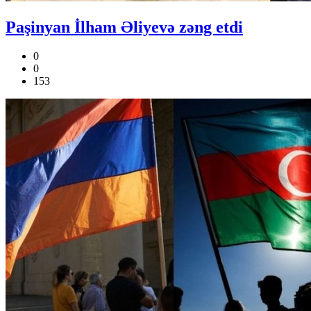
Paşinyan İlham Əliyevə zəng etdi
0
0
153