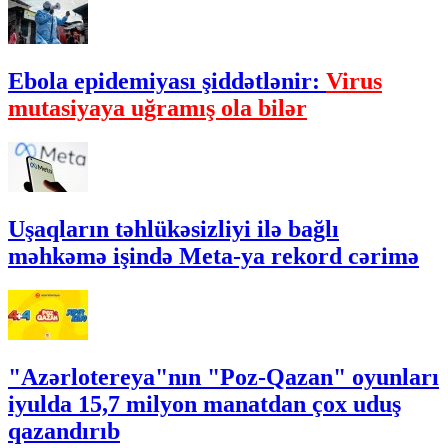
Ebola epidemiyası şiddətlənir:
Virus
mutasiyaya uğramış ola bilər
Uşaqların təhlükəsizliyi ilə bağlı
məhkəmə işində Meta-ya rekord cərimə
"Azərlotereya"nın "Poz-Qazan" oyunları
iyulda 15,7 milyon manatdan çox uduş
qazandırıb