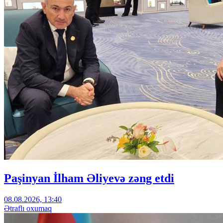
Paşinyan İlham Əliyevə zəng etdi
08.08.2026, 13:40
Ətraflı oxumaq