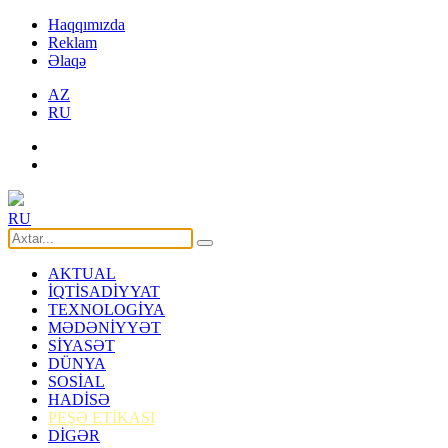
Haqqımızda
Reklam
Əlaqə
AZ
RU
RU
AKTUAL
İQTİSADİYYAT
TEXNOLOGİYA
MƏDƏNİYYƏT
SİYASƏT
DÜNYA
SOSİAL
HADİSƏ
PEŞƏ ETİKASI
DİGƏR