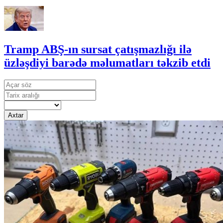
Tramp ABŞ-ın sursat çatışmazlığı ilə
üzləşdiyi barədə məlumatları təkzib etdi
Axtar