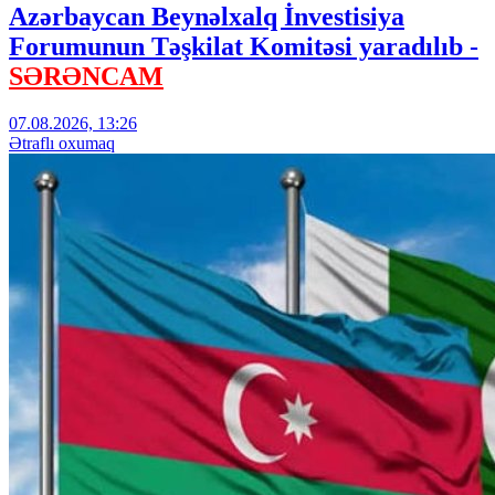
Azərbaycan Beynəlxalq İnvestisiya
Forumunun Təşkilat Komitəsi yaradılıb -
SƏRƏNCAM
07.08.2026, 13:26
Ətraflı oxumaq