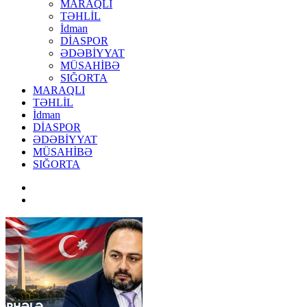
MARAQLI
TƏHLİL
İdman
DİASPOR
ƏDƏBİYYAT
MÜSAHİBƏ
SIĞORTA
MARAQLI
TƏHLİL
İdman
DİASPOR
ƏDƏBİYYAT
MÜSAHİBƏ
SIĞORTA