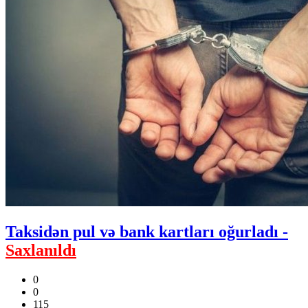
Taksidən pul və bank kartları oğurladı -
Saxlanıldı
0
0
115