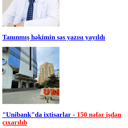
Tanınmış həkimin səs yazısı yayıldı
"Unibank"da ixtisarlar -
150 nəfər işdən
çıxarılıb