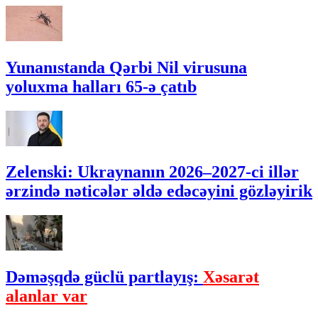
Yunanıstanda Qərbi Nil virusuna
yoluxma halları 65-ə çatıb
Zelenski: Ukraynanın 2026–2027-ci illər
ərzində nəticələr əldə edəcəyini gözləyirik
Dəməşqdə güclü partlayış:
Xəsarət
alanlar var