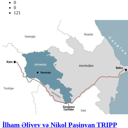
0
0
121
İlham Əliyev və Nikol Paşinyan TRIPP