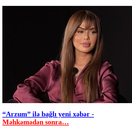
“Arzum” ilə bağlı yeni xəbər -
Məhkəmədən sonra…