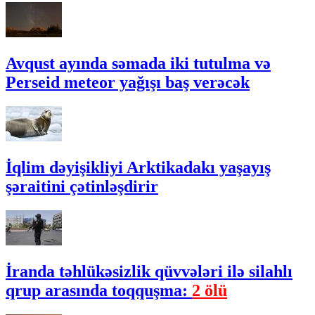
Avqust ayında səmada iki tutulma və
Perseid meteor yağışı baş verəcək
İqlim dəyişikliyi Arktikadakı yaşayış
şəraitini çətinləşdirir
İranda təhlükəsizlik qüvvələri ilə silahlı
qrup arasında toqquşma:
2 ölü