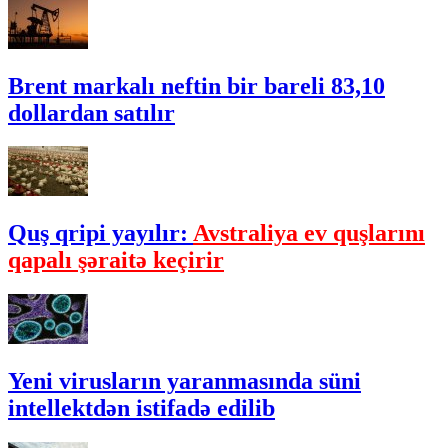
Brent markalı neftin bir bareli 83,10
dollardan satılır
Quş qripi yayılır:
Avstraliya ev quşlarını
qapalı şəraitə keçirir
Yeni virusların yaranmasında süni
intellektdən istifadə edilib