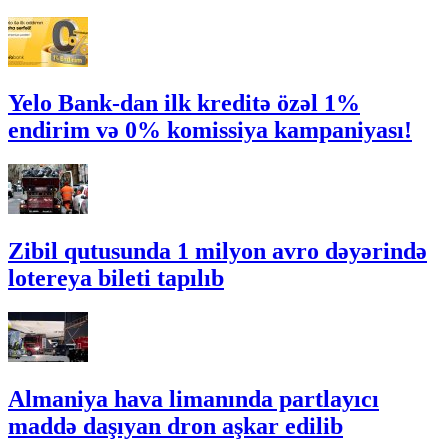
Yelo Bank-dan ilk kreditə özəl 1%
endirim və 0% komissiya kampaniyası!
Zibil qutusunda 1 milyon avro dəyərində
lotereya bileti tapılıb
Almaniya hava limanında partlayıcı
maddə daşıyan dron aşkar edilib