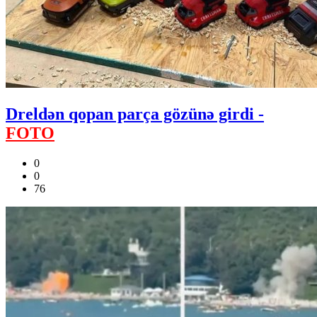
Dreldən qopan parça gözünə girdi -
FOTO
0
0
76