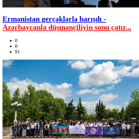
Ermənistan gerçəklərlə barışdı -
Azərbaycanla düşmənçiliyin sonu çatır...
0
0
91