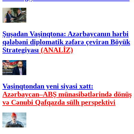
Şuşadan Vaşinqtona: Azərbaycanın hərbi
qələbəni diplomatik zəfərə çevirən Böyük
Strategiyası
(ANALİZ)
Vaşinqtondan yeni siyasi xətt:
Azərbaycan–ABŞ münasibətlərində dönüş
və Cənubi Qafqazda sülh perspektivi