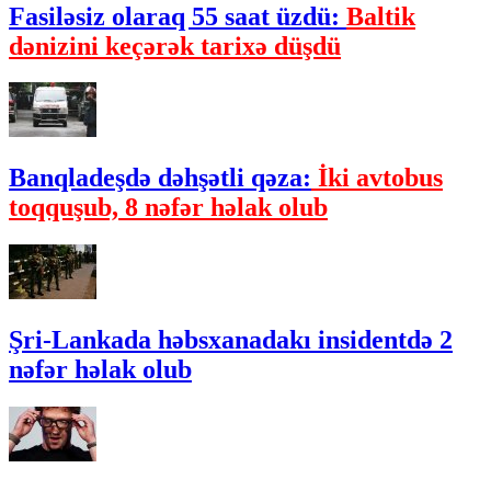
Fasiləsiz olaraq 55 saat üzdü:
Baltik
dənizini keçərək tarixə düşdü
Banqladeşdə dəhşətli qəza:
İki avtobus
toqquşub, 8 nəfər həlak olub
Şri-Lankada həbsxanadakı insidentdə 2
nəfər həlak olub