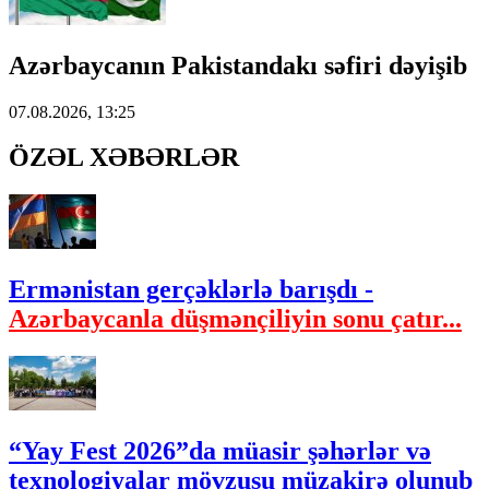
Azərbaycanın Pakistandakı səfiri dəyişib
07.08.2026, 13:25
ÖZƏL XƏBƏRLƏR
Ermənistan gerçəklərlə barışdı -
Azərbaycanla düşmənçiliyin sonu çatır...
“Yay Fest 2026”da müasir şəhərlər və
texnologiyalar mövzusu müzakirə olunub