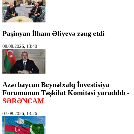
Paşinyan İlham Əliyevə zəng etdi
08.08.2026, 13:40
Azərbaycan Beynəlxalq İnvestisiya
Forumunun Təşkilat Komitəsi yaradılıb -
SƏRƏNCAM
07.08.2026, 13:26