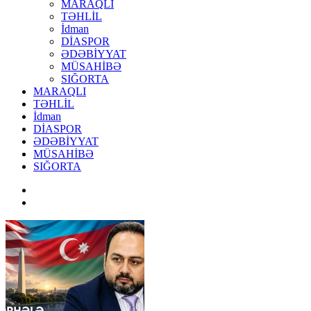
MARAQLI
TƏHLİL
İdman
DİASPOR
ƏDƏBİYYAT
MÜSAHİBƏ
SIĞORTA
MARAQLI
TƏHLİL
İdman
DİASPOR
ƏDƏBİYYAT
MÜSAHİBƏ
SIĞORTA