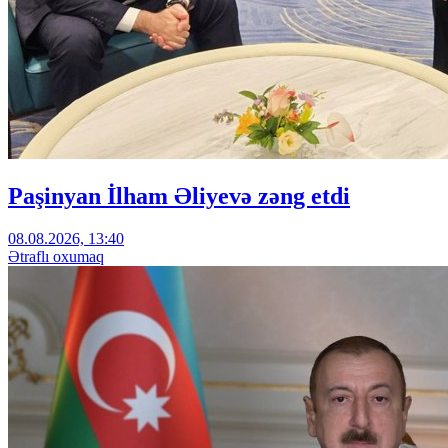
Paşinyan İlham Əliyevə zəng etdi
08.08.2026, 13:40
Ətraflı oxumaq