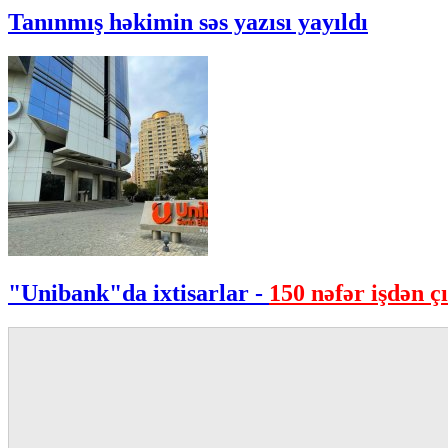
Tanınmış həkimin səs yazısı yayıldı
"Unibank"da ixtisarlar -
150 nəfər işdən çı