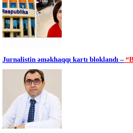
Jurnalistin əməkhaqqı kartı bloklandı –
“B