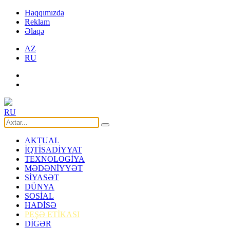
Haqqımızda
Reklam
Əlaqə
AZ
RU
RU
AKTUAL
İQTİSADİYYAT
TEXNOLOGİYA
MƏDƏNİYYƏT
SİYASƏT
DÜNYA
SOSİAL
HADİSƏ
PEŞƏ ETİKASI
DİGƏR