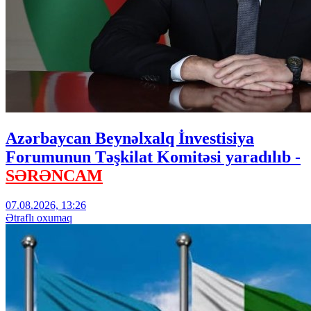
Azərbaycan Beynəlxalq İnvestisiya
Forumunun Təşkilat Komitəsi yaradılıb -
SƏRƏNCAM
07.08.2026, 13:26
Ətraflı oxumaq