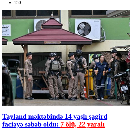
150
Tayland məktəbində 14 yaşlı şagird
faciəyə səbəb oldu:
7 ölü, 22 yaralı