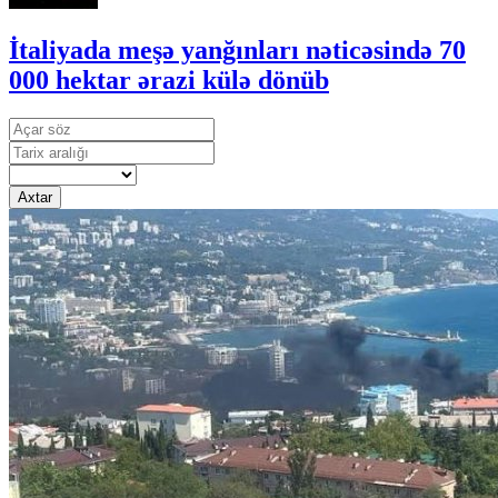
İtaliyada meşə yanğınları nəticəsində 70
000 hektar ərazi külə dönüb
Axtar