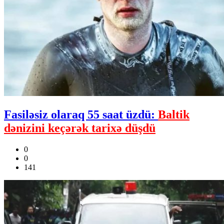
Fasiləsiz olaraq 55 saat üzdü:
Baltik
dənizini keçərək tarixə düşdü
0
0
141