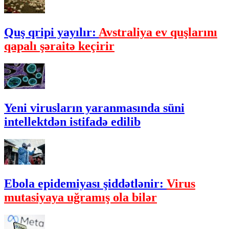
Quş qripi yayılır:
Avstraliya ev quşlarını
qapalı şəraitə keçirir
Yeni virusların yaranmasında süni
intellektdən istifadə edilib
Ebola epidemiyası şiddətlənir:
Virus
mutasiyaya uğramış ola bilər