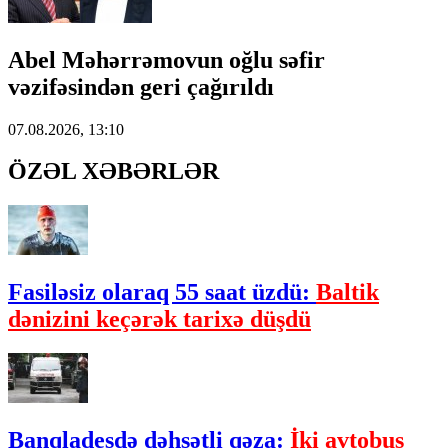
Abel Məhərrəmovun oğlu səfir
vəzifəsindən geri çağırıldı
07.08.2026, 13:10
ÖZƏL XƏBƏRLƏR
Fasiləsiz olaraq 55 saat üzdü:
Baltik
dənizini keçərək tarixə düşdü
Banqladeşdə dəhşətli qəza:
İki avtobus