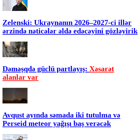
Zelenski: Ukraynanın 2026–2027-ci illər
ərzində nəticələr əldə edəcəyini gözləyirik
Dəməşqdə güclü partlayış:
Xəsarət
alanlar var
Avqust ayında səmada iki tutulma və
Perseid meteor yağışı baş verəcək