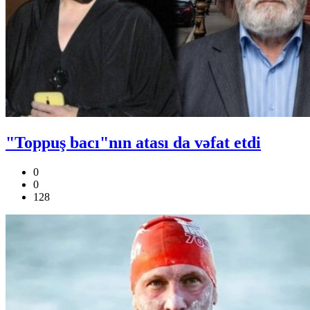
"Toppuş bacı"nın atası da vəfat etdi
0
0
128