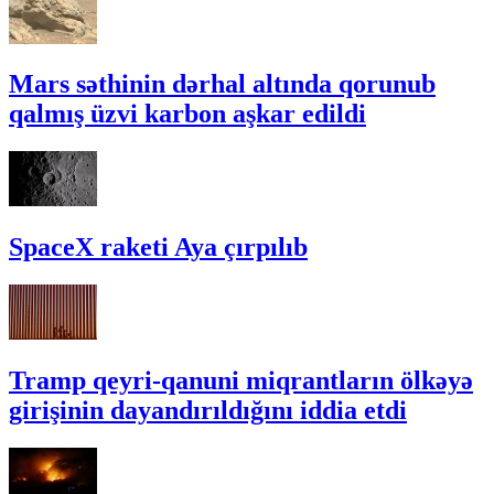
Mars səthinin dərhal altında qorunub
qalmış üzvi karbon aşkar edildi
SpaceX raketi Aya çırpılıb
Tramp qeyri-qanuni miqrantların ölkəyə
girişinin dayandırıldığını iddia etdi