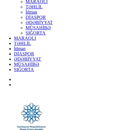
MARAQLI
TƏHLİL
İdman
DİASPOR
ƏDƏBİYYAT
MÜSAHİBƏ
SIĞORTA
MARAQLI
TƏHLİL
İdman
DİASPOR
ƏDƏBİYYAT
MÜSAHİBƏ
SIĞORTA