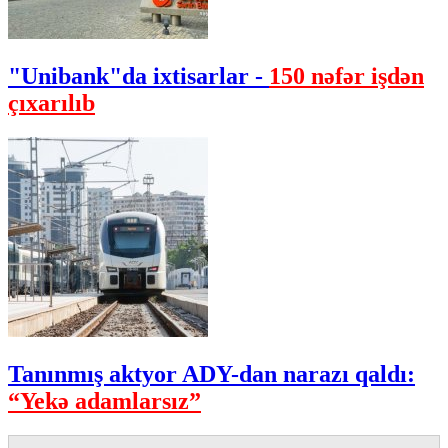
"Unibank"da ixtisarlar -
150 nəfər işdən
çıxarılıb
Tanınmış aktyor ADY-dan narazı qaldı:
“Yekə adamlarsız”