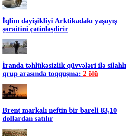
İqlim dəyişikliyi Arktikadakı yaşayış
şəraitini çətinləşdirir
İranda təhlükəsizlik qüvvələri ilə silahlı
qrup arasında toqquşma:
2 ölü
Brent markalı neftin bir bareli 83,10
dollardan satılır