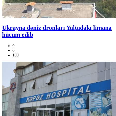
Ukrayna dəniz dronları Yaltadakı limana
hücum edib
0
0
100