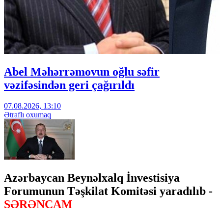
Abel Məhərrəmovun oğlu səfir
vəzifəsindən geri çağırıldı
07.08.2026, 13:10
Ətraflı oxumaq
Azərbaycan Beynəlxalq İnvestisiya
Forumunun Təşkilat Komitəsi yaradılıb -
SƏRƏNCAM