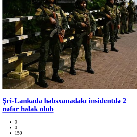
Şri-Lankada həbsxanadakı insidentdə 2
nəfər həlak olub
0
0
150