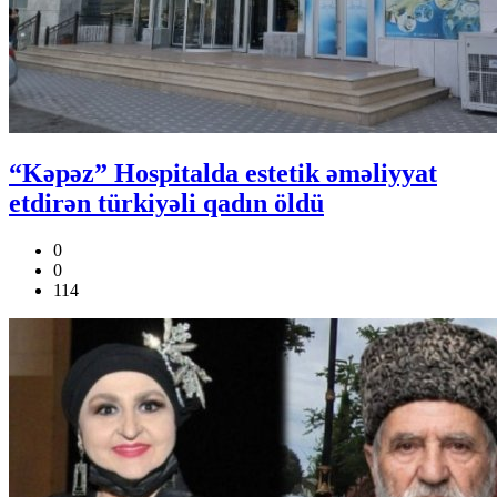
“Kəpəz” Hospitalda estetik əməliyyat
etdirən türkiyəli qadın öldü
0
0
114