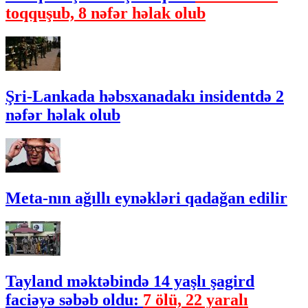
toqquşub, 8 nəfər həlak olub
Şri-Lankada həbsxanadakı insidentdə 2
nəfər həlak olub
Meta-nın ağıllı eynəkləri qadağan edilir
Tayland məktəbində 14 yaşlı şagird
faciəyə səbəb oldu:
7 ölü, 22 yaralı