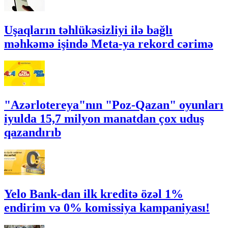
Uşaqların təhlükəsizliyi ilə bağlı
məhkəmə işində Meta-ya rekord cərimə
"Azərlotereya"nın "Poz-Qazan" oyunları
iyulda 15,7 milyon manatdan çox uduş
qazandırıb
Yelo Bank-dan ilk kreditə özəl 1%
endirim və 0% komissiya kampaniyası!