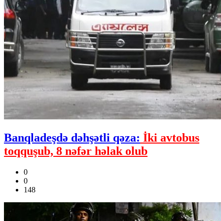
Banqladeşdə dəhşətli qəza:
İki avtobus
toqquşub, 8 nəfər həlak olub
0
0
148