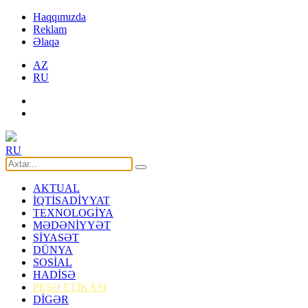
Haqqımızda
Reklam
Əlaqə
AZ
RU
RU
AKTUAL
İQTİSADİYYAT
TEXNOLOGİYA
MƏDƏNİYYƏT
SİYASƏT
DÜNYA
SOSİAL
HADİSƏ
PEŞƏ ETİKASI
DİGƏR