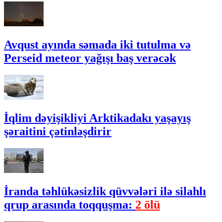
Avqust ayında səmada iki tutulma və
Perseid meteor yağışı baş verəcək
İqlim dəyişikliyi Arktikadakı yaşayış
şəraitini çətinləşdirir
İranda təhlükəsizlik qüvvələri ilə silahlı
qrup arasında toqquşma:
2 ölü