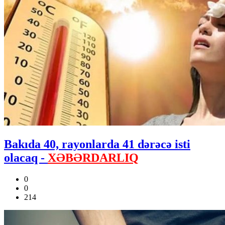
Bakıda 40, rayonlarda 41 dərəcə isti
olacaq -
XƏBƏRDARLIQ
0
0
214