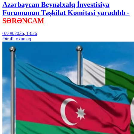
Azərbaycan Beynəlxalq İnvestisiya
Forumunun Təşkilat Komitəsi yaradılıb -
SƏRƏNCAM
07.08.2026, 13:26
Ətraflı oxumaq