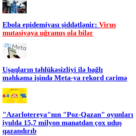
Ebola epidemiyası şiddətlənir:
Virus
mutasiyaya uğramış ola bilər
Uşaqların təhlükəsizliyi ilə bağlı
məhkəmə işində Meta-ya rekord cərimə
"Azərlotereya"nın "Poz-Qazan" oyunları
iyulda 15,7 milyon manatdan çox uduş
qazandırıb