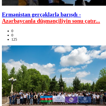
Ermənistan gerçəklərlə barışdı -
Azərbaycanla düşmənçiliyin sonu çatır...
0
0
125