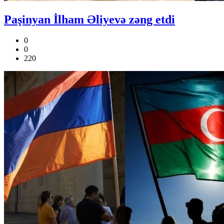
Paşinyan İlham Əliyevə zəng etdi
0
0
220