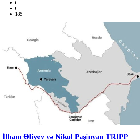
0
0
185
İlham Əliyev və Nikol Paşinyan TRIPP