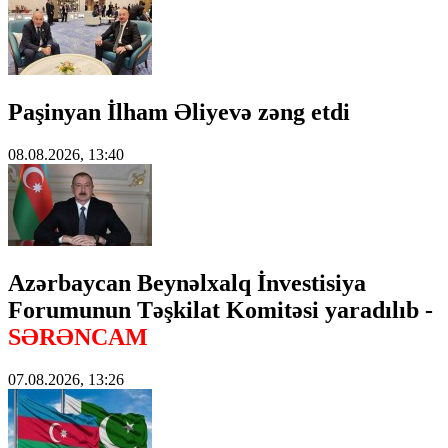
Paşinyan İlham Əliyevə zəng etdi
08.08.2026, 13:40
Azərbaycan Beynəlxalq İnvestisiya
Forumunun Təşkilat Komitəsi yaradılıb -
SƏRƏNCAM
07.08.2026, 13:26