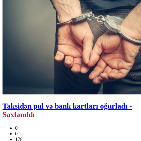
Taksidən pul və bank kartları oğurladı -
Saxlanıldı
0
0
178