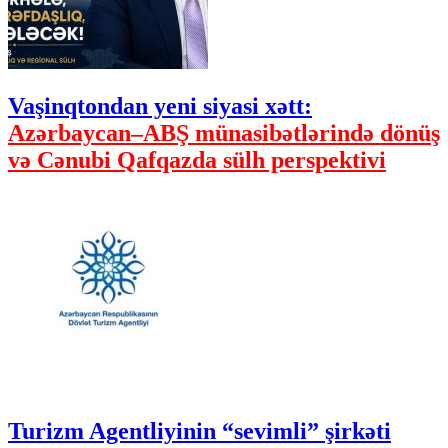
Vaşinqtondan yeni siyasi xətt:
Azərbaycan–ABŞ münasibətlərində dönüş
və Cənubi Qafqazda sülh perspektivi
Turizm Agentliyinin “sevimli” şirkəti