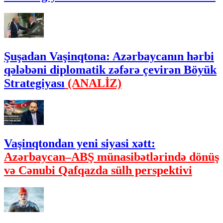
Şuşadan Vaşinqtona: Azərbaycanın hərbi
qələbəni diplomatik zəfərə çevirən Böyük
Strategiyası
(ANALİZ)
Vaşinqtondan yeni siyasi xətt:
Azərbaycan–ABŞ münasibətlərində dönüş
və Cənubi Qafqazda sülh perspektivi