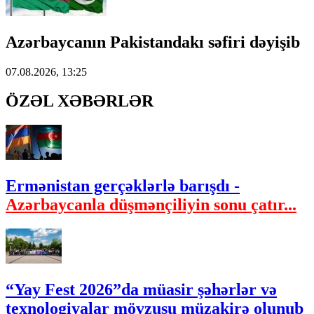
Azərbaycanın Pakistandakı səfiri dəyişib
07.08.2026, 13:25
ÖZƏL XƏBƏRLƏR
Ermənistan gerçəklərlə barışdı -
Azərbaycanla düşmənçiliyin sonu çatır...
“Yay Fest 2026”da müasir şəhərlər və
texnologiyalar mövzusu müzakirə olunub