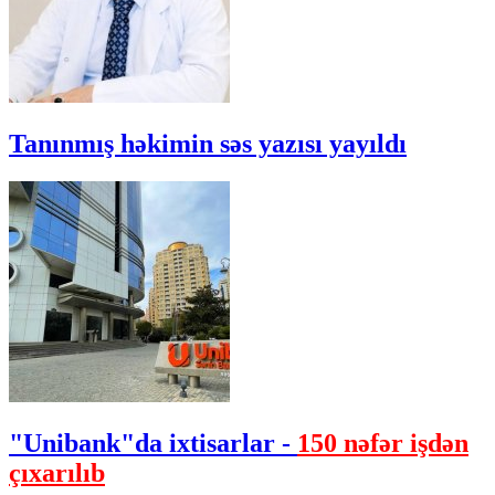
Tanınmış həkimin səs yazısı yayıldı
"Unibank"da ixtisarlar -
150 nəfər işdən
çıxarılıb