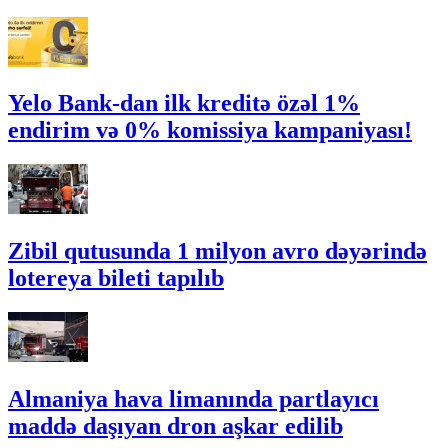
Yelo Bank-dan ilk kreditə özəl 1%
endirim və 0% komissiya kampaniyası!
Zibil qutusunda 1 milyon avro dəyərində
lotereya bileti tapılıb
Almaniya hava limanında partlayıcı
maddə daşıyan dron aşkar edilib