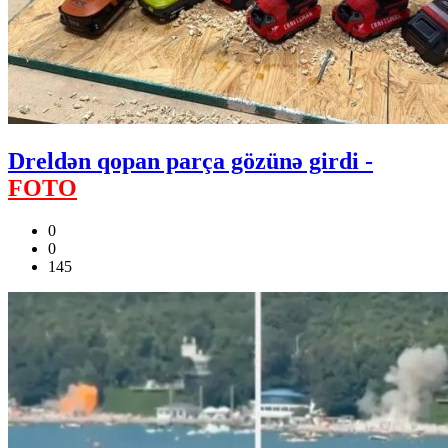
Dreldən qopan parça gözünə girdi -
FOTO
0
0
145