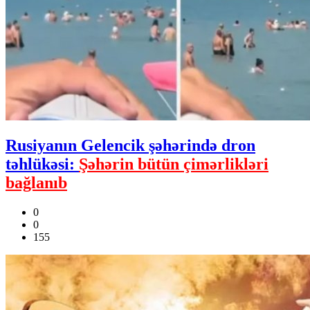
Rusiyanın Gelencik şəhərində dron
təhlükəsi:
Şəhərin bütün çimərlikləri
bağlanıb
0
0
155