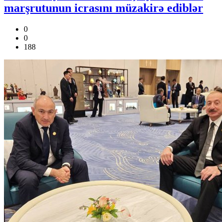
marşrutunun icrasını müzakirə ediblər
0
0
188