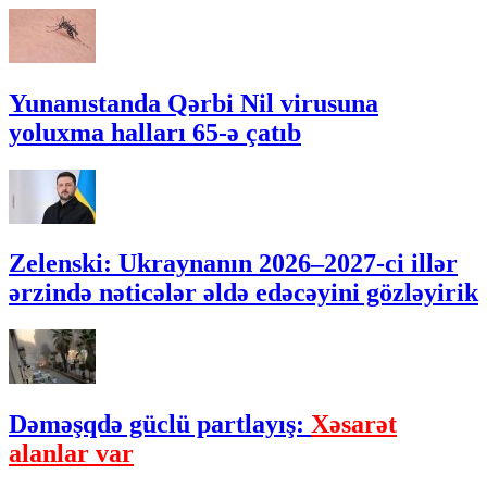
Yunanıstanda Qərbi Nil virusuna
yoluxma halları 65-ə çatıb
Zelenski: Ukraynanın 2026–2027-ci illər
ərzində nəticələr əldə edəcəyini gözləyirik
Dəməşqdə güclü partlayış:
Xəsarət
alanlar var