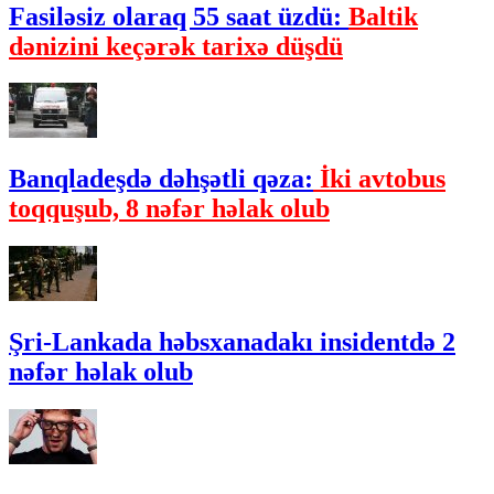
Fasiləsiz olaraq 55 saat üzdü:
Baltik
dənizini keçərək tarixə düşdü
Banqladeşdə dəhşətli qəza:
İki avtobus
toqquşub, 8 nəfər həlak olub
Şri-Lankada həbsxanadakı insidentdə 2
nəfər həlak olub