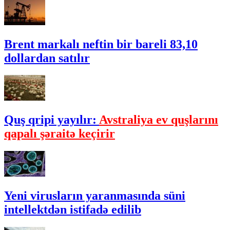
Brent markalı neftin bir bareli 83,10
dollardan satılır
Quş qripi yayılır:
Avstraliya ev quşlarını
qapalı şəraitə keçirir
Yeni virusların yaranmasında süni
intellektdən istifadə edilib