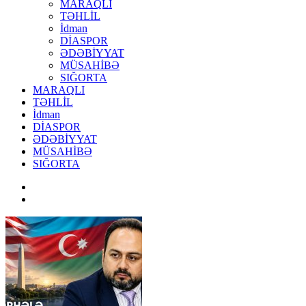
MARAQLI
TƏHLİL
İdman
DİASPOR
ƏDƏBİYYAT
MÜSAHİBƏ
SIĞORTA
MARAQLI
TƏHLİL
İdman
DİASPOR
ƏDƏBİYYAT
MÜSAHİBƏ
SIĞORTA