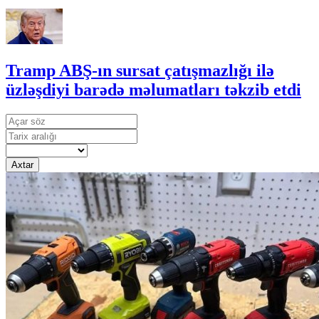
Tramp ABŞ-ın sursat çatışmazlığı ilə
üzləşdiyi barədə məlumatları təkzib etdi
Axtar