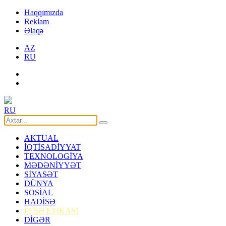
Haqqımızda
Reklam
Əlaqə
AZ
RU
RU
AKTUAL
İQTİSADİYYAT
TEXNOLOGİYA
MƏDƏNİYYƏT
SİYASƏT
DÜNYA
SOSİAL
HADİSƏ
PEŞƏ ETİKASI
DİGƏR