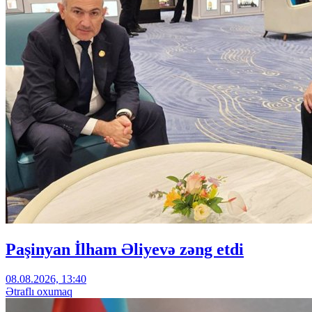
Paşinyan İlham Əliyevə zəng etdi
08.08.2026, 13:40
Ətraflı oxumaq