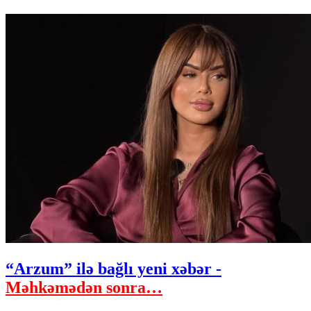
“Arzum” ilə bağlı yeni xəbər -
Məhkəmədən sonra…