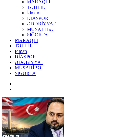
MARAQLI
TƏHLİL
İdman
DİASPOR
ƏDƏBİYYAT
MÜSAHİBƏ
SIĞORTA
MARAQLI
TƏHLİL
İdman
DİASPOR
ƏDƏBİYYAT
MÜSAHİBƏ
SIĞORTA