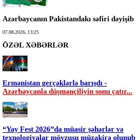
Azərbaycanın Pakistandakı səfiri dəyişib
07.08.2026, 13:25
ÖZƏL XƏBƏRLƏR
Ermənistan gerçəklərlə barışdı -
Azərbaycanla düşmənçiliyin sonu çatır...
“Yay Fest 2026”da müasir şəhərlər və
texnologiyalar mövzusu müzakirə olunub