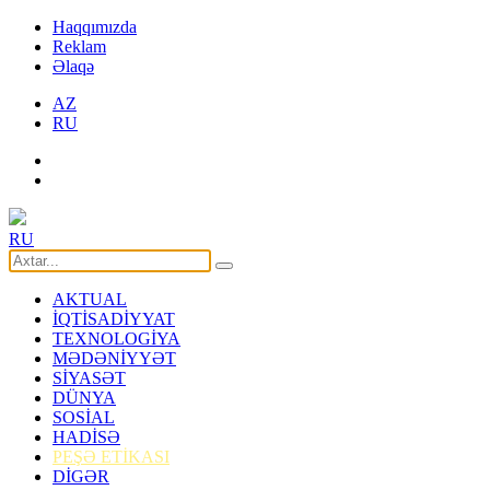
Haqqımızda
Reklam
Əlaqə
AZ
RU
RU
AKTUAL
İQTİSADİYYAT
TEXNOLOGİYA
MƏDƏNİYYƏT
SİYASƏT
DÜNYA
SOSİAL
HADİSƏ
PEŞƏ ETİKASI
DİGƏR