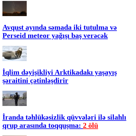
Avqust ayında səmada iki tutulma və
Perseid meteor yağışı baş verəcək
İqlim dəyişikliyi Arktikadakı yaşayış
şəraitini çətinləşdirir
İranda təhlükəsizlik qüvvələri ilə silahlı
qrup arasında toqquşma:
2 ölü