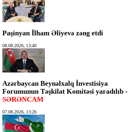
Paşinyan İlham Əliyevə zəng etdi
08.08.2026, 13:40
Azərbaycan Beynəlxalq İnvestisiya
Forumunun Təşkilat Komitəsi yaradılıb -
SƏRƏNCAM
07.08.2026, 13:26