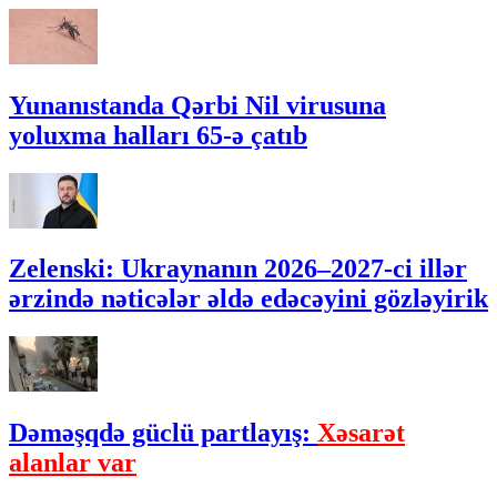
Yunanıstanda Qərbi Nil virusuna
yoluxma halları 65-ə çatıb
Zelenski: Ukraynanın 2026–2027-ci illər
ərzində nəticələr əldə edəcəyini gözləyirik
Dəməşqdə güclü partlayış:
Xəsarət
alanlar var