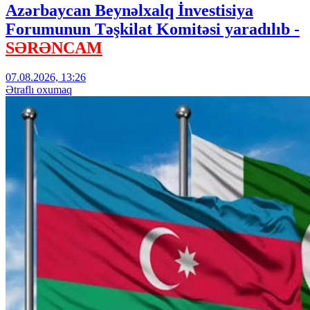
Azərbaycan Beynəlxalq İnvestisiya
Forumunun Təşkilat Komitəsi yaradılıb -
SƏRƏNCAM
07.08.2026, 13:26
Ətraflı oxumaq