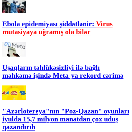
Ebola epidemiyası şiddətlənir:
Virus
mutasiyaya uğramış ola bilər
Uşaqların təhlükəsizliyi ilə bağlı
məhkəmə işində Meta-ya rekord cərimə
"Azərlotereya"nın "Poz-Qazan" oyunları
iyulda 15,7 milyon manatdan çox uduş
qazandırıb