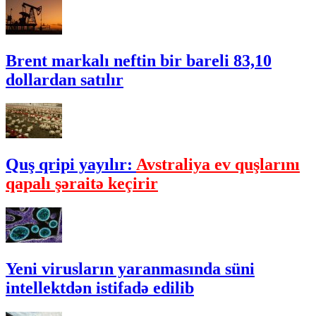
Brent markalı neftin bir bareli 83,10
dollardan satılır
Quş qripi yayılır:
Avstraliya ev quşlarını
qapalı şəraitə keçirir
Yeni virusların yaranmasında süni
intellektdən istifadə edilib