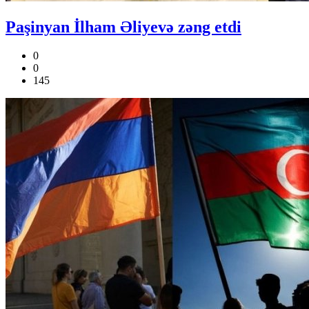
Paşinyan İlham Əliyevə zəng etdi
0
0
145