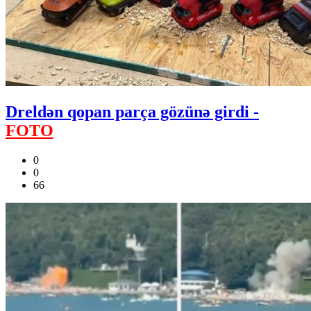
Dreldən qopan parça gözünə girdi -
FOTO
0
0
66