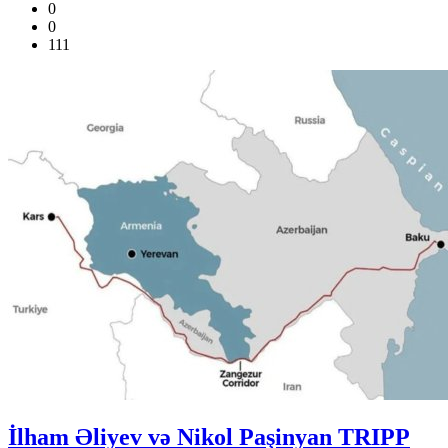
0
0
111
İlham Əliyev və Nikol Paşinyan TRIPP