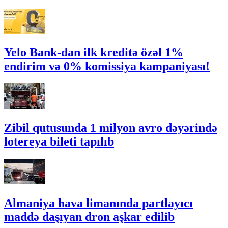
Yelo Bank-dan ilk kreditə özəl 1%
endirim və 0% komissiya kampaniyası!
Zibil qutusunda 1 milyon avro dəyərində
lotereya bileti tapılıb
Almaniya hava limanında partlayıcı
maddə daşıyan dron aşkar edilib