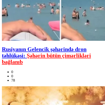
Rusiyanın Gelencik şəhərində dron
təhlükəsi:
Şəhərin bütün çimərlikləri
bağlanıb
0
0
78