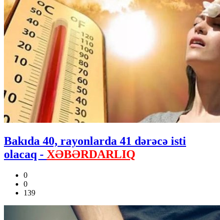
Bakıda 40, rayonlarda 41 dərəcə isti
olacaq -
XƏBƏRDARLIQ
0
0
139