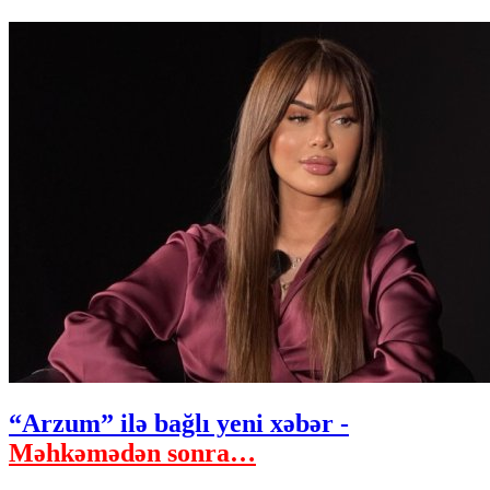
“Arzum” ilə bağlı yeni xəbər -
Məhkəmədən sonra…