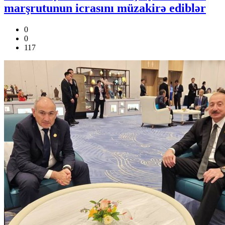
marşrutunun icrasını müzakirə ediblər
0
0
117