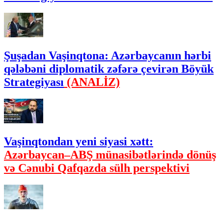
Şuşadan Vaşinqtona: Azərbaycanın hərbi
qələbəni diplomatik zəfərə çevirən Böyük
Strategiyası
(ANALİZ)
Vaşinqtondan yeni siyasi xətt:
Azərbaycan–ABŞ münasibətlərində dönüş
və Cənubi Qafqazda sülh perspektivi