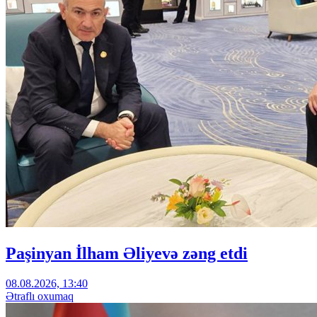
Paşinyan İlham Əliyevə zəng etdi
08.08.2026, 13:40
Ətraflı oxumaq