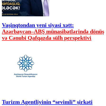
Vaşinqtondan yeni siyasi xətt:
Azərbaycan–ABŞ münasibətlərində dönüş
və Cənubi Qafqazda sülh perspektivi
Turizm Agentliyinin “sevimli” şirkəti