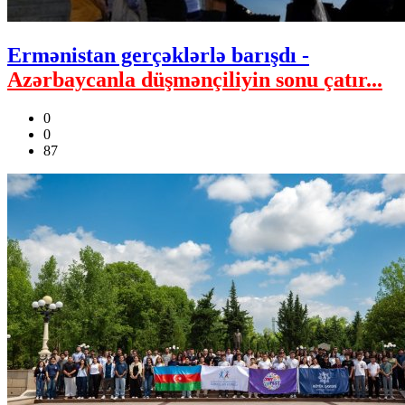
Ermənistan gerçəklərlə barışdı -
Azərbaycanla düşmənçiliyin sonu çatır...
0
0
87