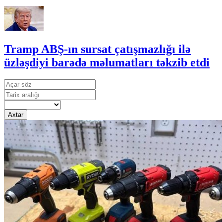
Tramp ABŞ-ın sursat çatışmazlığı ilə
üzləşdiyi barədə məlumatları təkzib etdi
Axtar