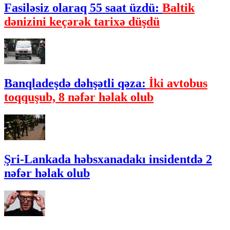
Fasiləsiz olaraq 55 saat üzdü:
Baltik
dənizini keçərək tarixə düşdü
Banqladeşdə dəhşətli qəza:
İki avtobus
toqquşub, 8 nəfər həlak olub
Şri-Lankada həbsxanadakı insidentdə 2
nəfər həlak olub