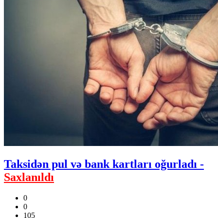
Taksidən pul və bank kartları oğurladı -
Saxlanıldı
0
0
105