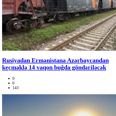
Rusiyadan Ermənistana Azərbaycandan
keçməklə 14 vaqon buğda göndəriləcək
0
0
143