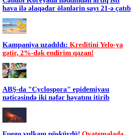
Cənubi Koreyada həddindən artıq isti
hava ilə əlaqədar ölənlərin sayı 21-ə çatıb
Kampaniya uzadıldı:
Kreditini Yelo-ya
gətir, 2%-dək endirim qazan!
ABŞ-da "Cyclospora" epidemiyası
nəticəsində iki nəfər həyatını itirib
Fuego vulkanı püskürdü!
Qvatemalada