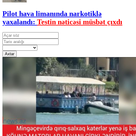
Pilot hava limanında narkotiklə
yaxalandı:
Testin nəticəsi müsbət çıxdı
Axtar