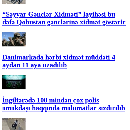
“Səyyar Gənclər Xidməti” layihəsi bu
dəfə Qobustan gənclərinə xidmət göstərir
Danimarkada hərbi xidmət müddəti 4
aydan 11 aya uzadılıb
İngiltərədə 100 mindən çox polis
əməkdaşı haqqında məlumatlar sızdırılıb