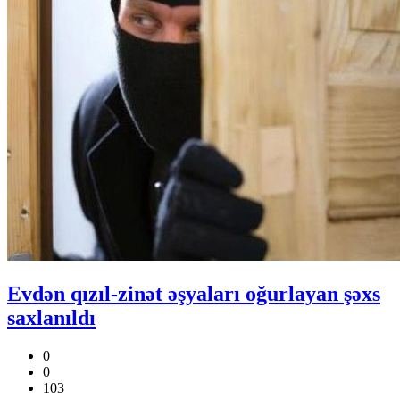
Evdən qızıl-zinət əşyaları oğurlayan şəxs
saxlanıldı
0
0
103