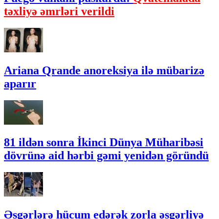
təxliyə əmrləri verildi
Ariana Qrande anoreksiya ilə mübarizə
aparır
81 ildən sonra İkinci Dünya Müharibəsi
dövrünə aid hərbi gəmi yenidən göründü
Əsgərlərə hücum edərək zorla əsgərliyə