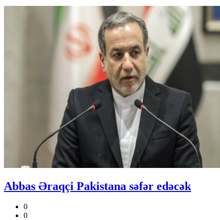
Abbas Əraqçi Pakistana səfər edəcək
0
0