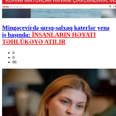
Mingəçevirdə qırıq-salxaq katerlər yenə
iş başında:
İNSANLARIN HƏYATI
TƏHLÜKƏYƏ ATILIR
0
0
86