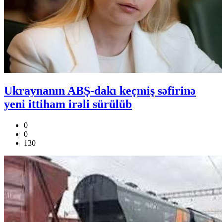
Ukraynanın ABŞ-dakı keçmiş səfirinə
yeni ittiham irəli sürülüb
0
0
130