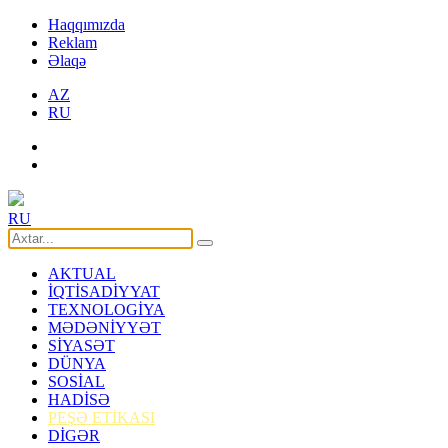
Haqqımızda
Reklam
Əlaqə
AZ
RU
RU
AKTUAL
İQTİSADİYYAT
TEXNOLOGİYA
MƏDƏNİYYƏT
SİYASƏT
DÜNYA
SOSİAL
HADİSƏ
PEŞƏ ETİKASI
DİGƏR