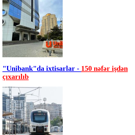
"Unibank"da ixtisarlar -
150 nəfər işdən
çıxarılıb