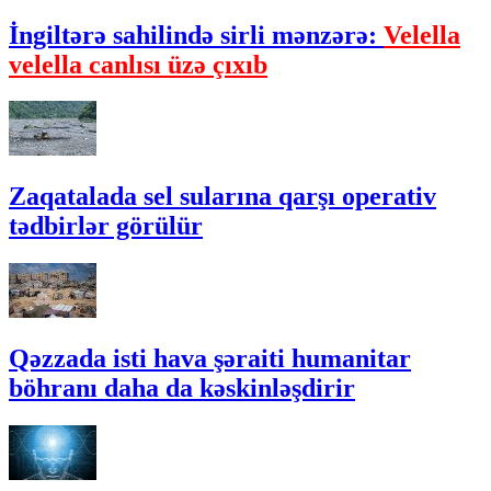
İngiltərə sahilində sirli mənzərə:
Velella
velella canlısı üzə çıxıb
Zaqatalada sel sularına qarşı operativ
tədbirlər görülür
Qəzzada isti hava şəraiti humanitar
böhranı daha da kəskinləşdirir