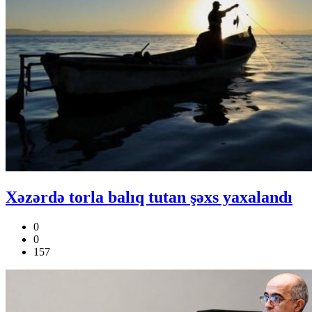
Xəzərdə torla balıq tutan şəxs yaxalandı
0
0
157