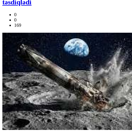
təsdiqlədi
0
0
169