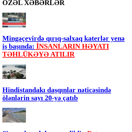
ÖZƏL XƏBƏRLƏR
Mingəçevirdə qırıq-salxaq katerlər yenə
iş başında:
İNSANLARIN HƏYATI
TƏHLÜKƏYƏ ATILIR
Hindistandakı daşqınlar nəticəsində
ölənlərin sayı 20-yə çatıb