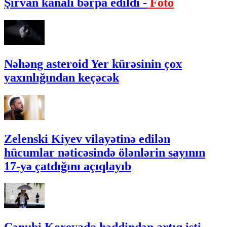
Şirvan kanalı bərpa edildi -
Foto
Nəhəng asteroid Yer kürəsinin çox
yaxınlığından keçəcək
Zelenski Kiyev vilayətinə edilən
hücumlar nəticəsində ölənlərin sayının
17-yə çatdığını açıqlayıb