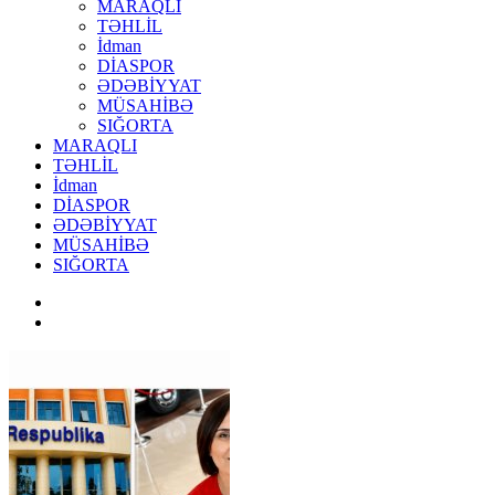
MARAQLI
TƏHLİL
İdman
DİASPOR
ƏDƏBİYYAT
MÜSAHİBƏ
SIĞORTA
MARAQLI
TƏHLİL
İdman
DİASPOR
ƏDƏBİYYAT
MÜSAHİBƏ
SIĞORTA