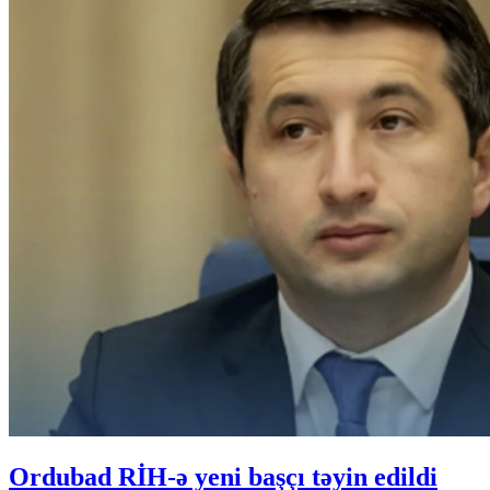
Ordubad RİH-ə yeni başçı təyin edildi