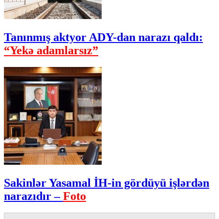
Tanınmış aktyor ADY-dan narazı qaldı:
“Yekə adamlarsız”
Sakinlər Yasamal İH-in gördüyü işlərdən
narazıdır –
Foto