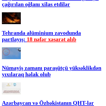
çağırılan oğlanı xilas etdilər
Tehranda alüminium zavodunda
partlayış:
18 nəfər xəsarət alıb
Nümayiş zamanı paraşütçü yüksəklikdən
yıxılaraq həlak olub
Azərbaycan və Özbəkistanın QHT-lər