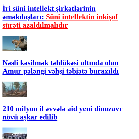
İri süni intellekt şirkətlərinin
əməkdaşları:
Süni intellektin inkişaf
sürəti azaldılmalıdır
Nəsli kəsilmək təhlükəsi altında olan
Amur pələngi vəhşi təbiətə buraxıldı
210 milyon il əvvələ aid yeni dinozavr
növü aşkar edilib