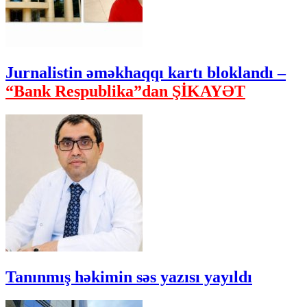
Jurnalistin əməkhaqqı kartı bloklandı –
“Bank Respublika”dan ŞİKAYƏT
Tanınmış həkimin səs yazısı yayıldı