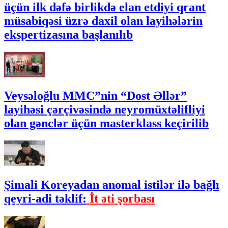
üçün ilk dəfə birlikdə elan etdiyi qrant
müsabiqəsi üzrə daxil olan layihələrin
ekspertizasına başlanılıb
Veysəloğlu MMC”nin “Dost Əllər”
layihəsi çərçivəsində neyromüxtəlifliyi
olan gənclər üçün masterklass keçirilib
Şimali Koreyadan anomal istilər ilə bağlı
qeyri-adi təklif:
İt əti şorbası