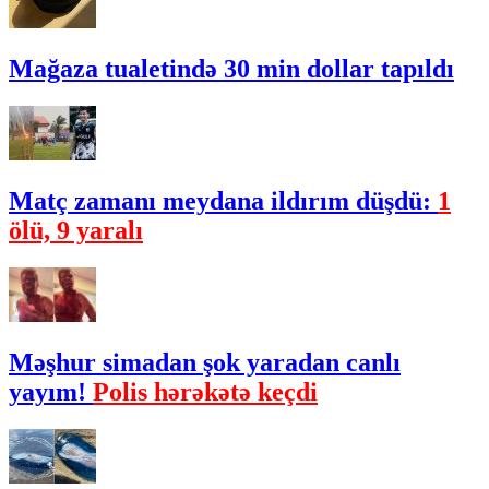
Mağaza tualetində 30 min dollar tapıldı
Matç zamanı meydana ildırım düşdü:
1
ölü, 9 yaralı
Məşhur simadan şok yaradan canlı
yayım!
Polis hərəkətə keçdi