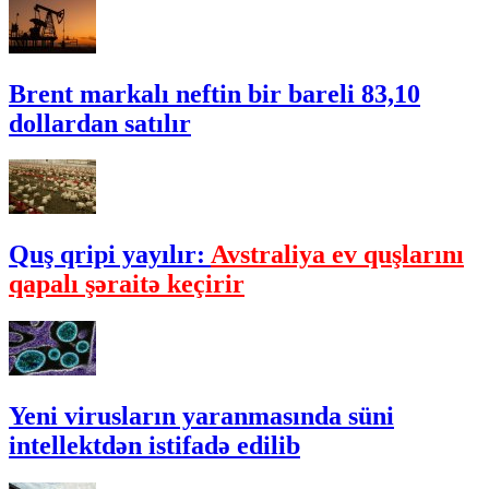
Brent markalı neftin bir bareli 83,10
dollardan satılır
Quş qripi yayılır:
Avstraliya ev quşlarını
qapalı şəraitə keçirir
Yeni virusların yaranmasında süni
intellektdən istifadə edilib