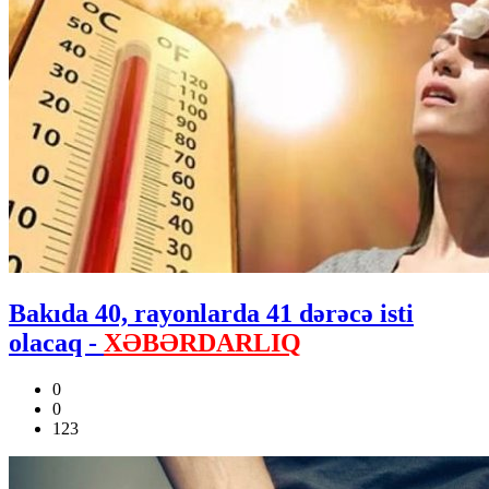
Bakıda 40, rayonlarda 41 dərəcə isti
olacaq -
XƏBƏRDARLIQ
0
0
123