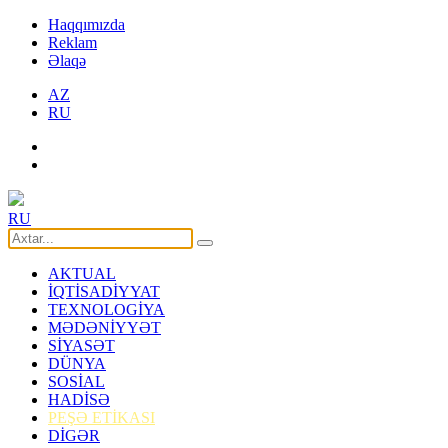
Haqqımızda
Reklam
Əlaqə
AZ
RU
RU
AKTUAL
İQTİSADİYYAT
TEXNOLOGİYA
MƏDƏNİYYƏT
SİYASƏT
DÜNYA
SOSİAL
HADİSƏ
PEŞƏ ETİKASI
DİGƏR