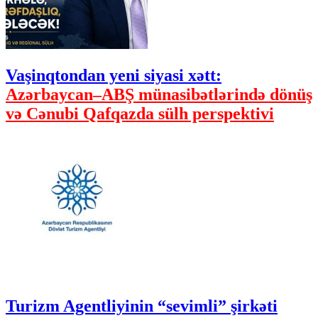
Vaşinqtondan yeni siyasi xətt:
Azərbaycan–ABŞ münasibətlərində dönüş
və Cənubi Qafqazda sülh perspektivi
Turizm Agentliyinin “sevimli” şirkəti