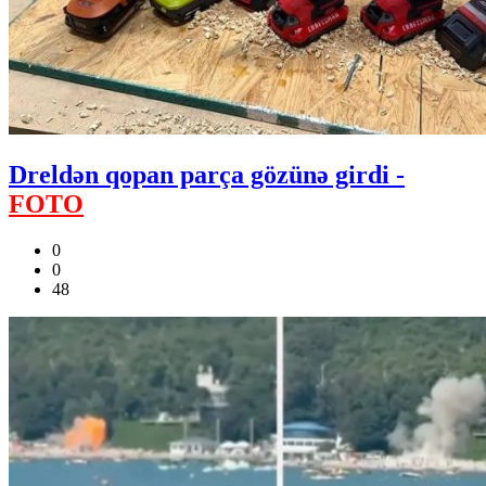
Dreldən qopan parça gözünə girdi -
FOTO
0
0
48