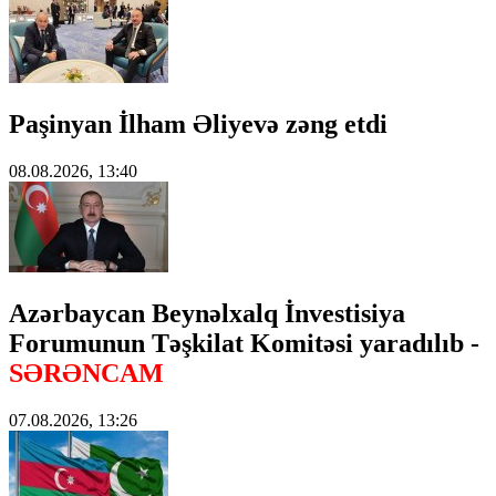
Paşinyan İlham Əliyevə zəng etdi
08.08.2026, 13:40
Azərbaycan Beynəlxalq İnvestisiya
Forumunun Təşkilat Komitəsi yaradılıb -
SƏRƏNCAM
07.08.2026, 13:26