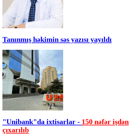
Tanınmış həkimin səs yazısı yayıldı
"Unibank"da ixtisarlar -
150 nəfər işdən
çıxarılıb