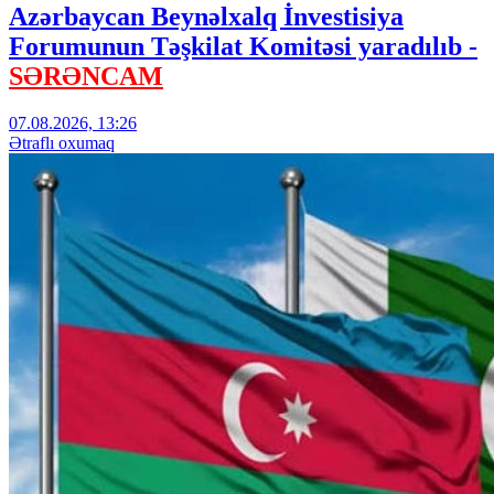
Azərbaycan Beynəlxalq İnvestisiya
Forumunun Təşkilat Komitəsi yaradılıb -
SƏRƏNCAM
07.08.2026, 13:26
Ətraflı oxumaq