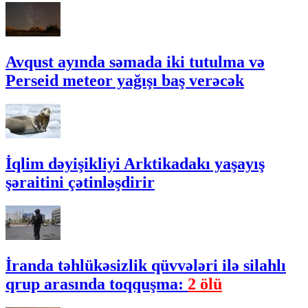
Avqust ayında səmada iki tutulma və
Perseid meteor yağışı baş verəcək
İqlim dəyişikliyi Arktikadakı yaşayış
şəraitini çətinləşdirir
İranda təhlükəsizlik qüvvələri ilə silahlı
qrup arasında toqquşma:
2 ölü