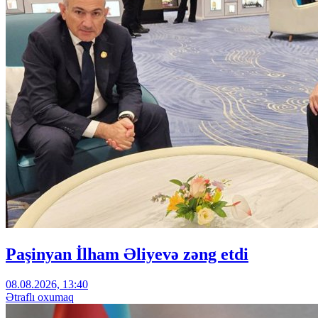
Paşinyan İlham Əliyevə zəng etdi
08.08.2026, 13:40
Ətraflı oxumaq