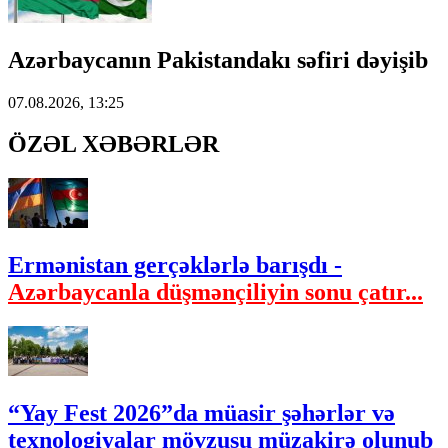
Azərbaycanın Pakistandakı səfiri dəyişib
07.08.2026, 13:25
ÖZƏL XƏBƏRLƏR
Ermənistan gerçəklərlə barışdı -
Azərbaycanla düşmənçiliyin sonu çatır...
“Yay Fest 2026”da müasir şəhərlər və
texnologiyalar mövzusu müzakirə olunub