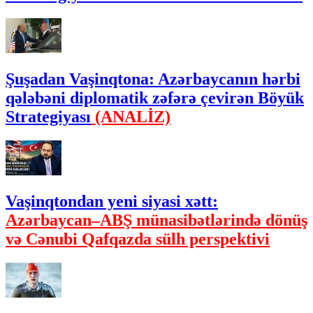
Şuşadan Vaşinqtona: Azərbaycanın hərbi
qələbəni diplomatik zəfərə çevirən Böyük
Strategiyası
(ANALİZ)
Vaşinqtondan yeni siyasi xətt:
Azərbaycan–ABŞ münasibətlərində dönüş
və Cənubi Qafqazda sülh perspektivi