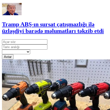
Tramp ABŞ-ın sursat çatışmazlığı ilə
üzləşdiyi barədə məlumatları təkzib etdi
Axtar