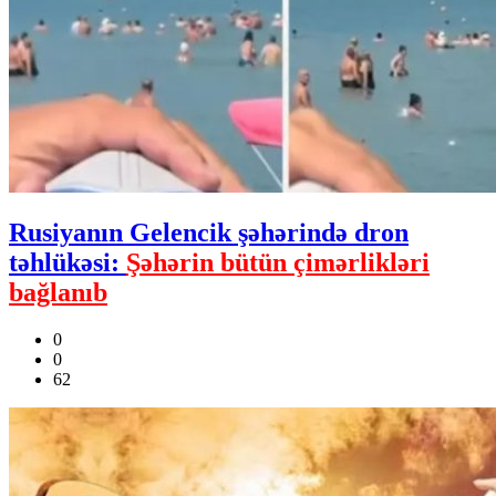
Rusiyanın Gelencik şəhərində dron
təhlükəsi:
Şəhərin bütün çimərlikləri
bağlanıb
0
0
62