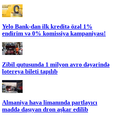
Yelo Bank-dan ilk kreditə özəl 1%
endirim və 0% komissiya kampaniyası!
Zibil qutusunda 1 milyon avro dəyərində
lotereya bileti tapılıb
Almaniya hava limanında partlayıcı
maddə daşıyan dron aşkar edilib