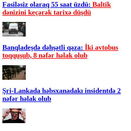
Fasiləsiz olaraq 55 saat üzdü:
Baltik
dənizini keçərək tarixə düşdü
Banqladeşdə dəhşətli qəza:
İki avtobus
toqquşub, 8 nəfər həlak olub
Şri-Lankada həbsxanadakı insidentdə 2
nəfər həlak olub