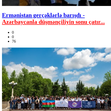
Ermənistan gerçəklərlə barışdı -
Azərbaycanla düşmənçiliyin sonu çatır...
0
0
76