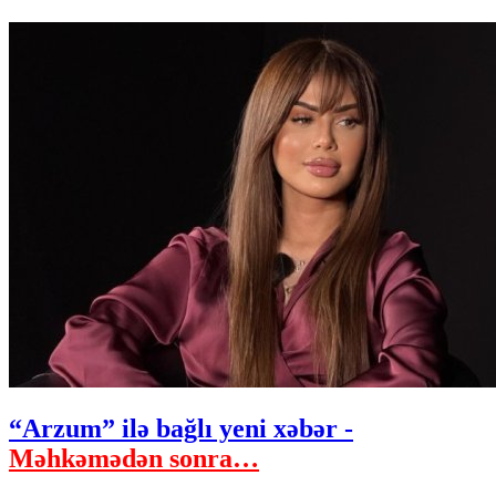
“Arzum” ilə bağlı yeni xəbər -
Məhkəmədən sonra…