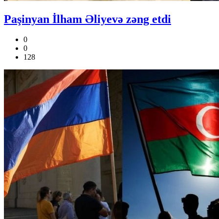
Paşinyan İlham Əliyevə zəng etdi
0
0
128