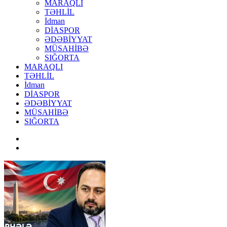
MARAQLI
TƏHLİL
İdman
DİASPOR
ƏDƏBİYYAT
MÜSAHİBƏ
SIĞORTA
MARAQLI
TƏHLİL
İdman
DİASPOR
ƏDƏBİYYAT
MÜSAHİBƏ
SIĞORTA