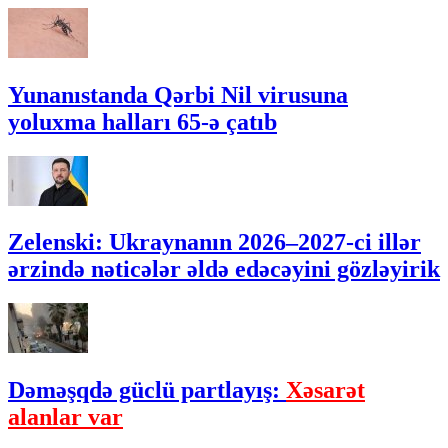
Yunanıstanda Qərbi Nil virusuna
yoluxma halları 65-ə çatıb
Zelenski: Ukraynanın 2026–2027-ci illər
ərzində nəticələr əldə edəcəyini gözləyirik
Dəməşqdə güclü partlayış:
Xəsarət
alanlar var