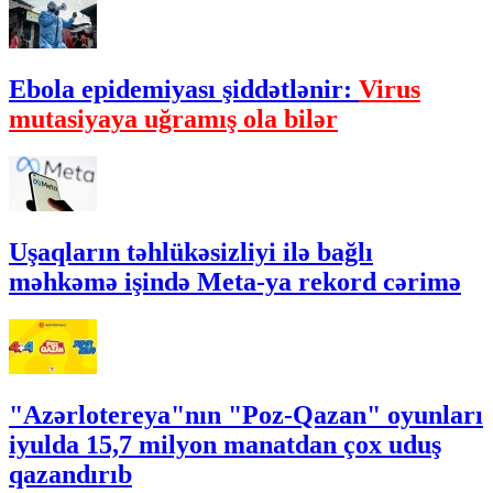
Ebola epidemiyası şiddətlənir:
Virus
mutasiyaya uğramış ola bilər
Uşaqların təhlükəsizliyi ilə bağlı
məhkəmə işində Meta-ya rekord cərimə
"Azərlotereya"nın "Poz-Qazan" oyunları
iyulda 15,7 milyon manatdan çox uduş
qazandırıb