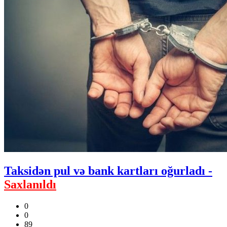
Taksidən pul və bank kartları oğurladı -
Saxlanıldı
0
0
89