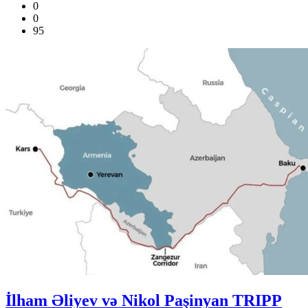
0
0
95
İlham Əliyev və Nikol Paşinyan TRIPP