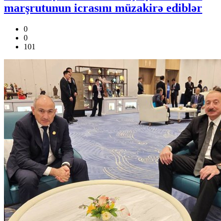
marşrutunun icrasını müzakirə ediblər
0
0
101