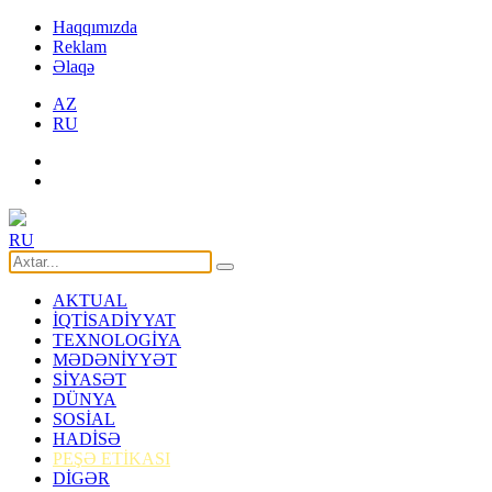
Haqqımızda
Reklam
Əlaqə
AZ
RU
RU
AKTUAL
İQTİSADİYYAT
TEXNOLOGİYA
MƏDƏNİYYƏT
SİYASƏT
DÜNYA
SOSİAL
HADİSƏ
PEŞƏ ETİKASI
DİGƏR