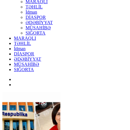
MARAQLI
TƏHLİL
İdman
DİASPOR
ƏDƏBİYYAT
MÜSAHİBƏ
SIĞORTA
MARAQLI
TƏHLİL
İdman
DİASPOR
ƏDƏBİYYAT
MÜSAHİBƏ
SIĞORTA