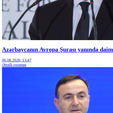
Azərbaycanın Avropa Şurası yanında daimi
06.08.2026, 13:47
Ətraflı oxumaq