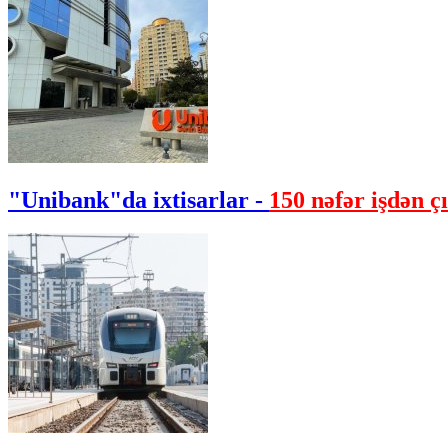
"Unibank"da ixtisarlar -
150 nəfər işdən çı