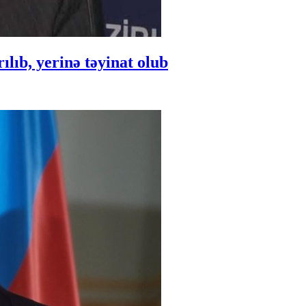
ıb, yerinə təyinat olub