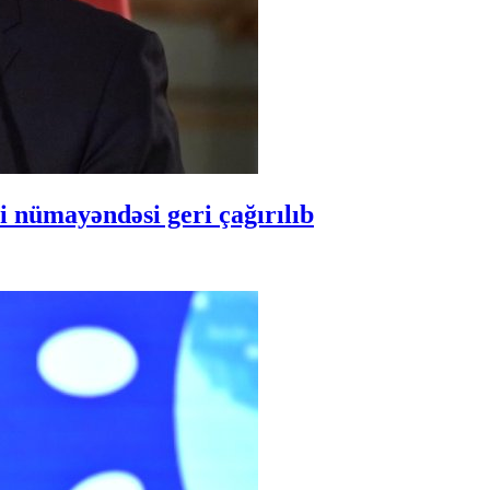
 nümayəndəsi geri çağırılıb