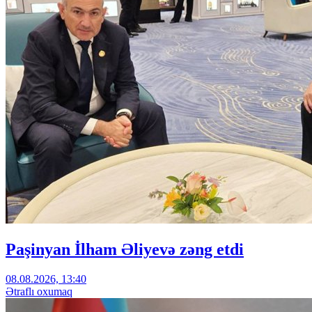
Paşinyan İlham Əliyevə zəng etdi
08.08.2026, 13:40
Ətraflı oxumaq