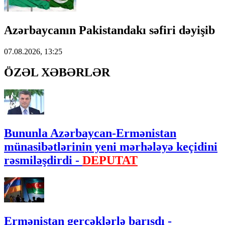
Azərbaycanın Pakistandakı səfiri dəyişib
07.08.2026, 13:25
ÖZƏL XƏBƏRLƏR
Bununla Azərbaycan-Ermənistan
münasibətlərinin yeni mərhələyə keçidini
rəsmiləşdirdi -
DEPUTAT
Ermənistan gerçəklərlə barışdı -