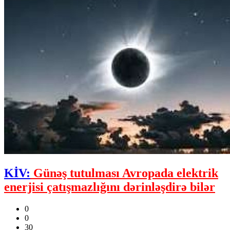
KİV:
Günəş tutulması Avropada elektrik
enerjisi çatışmazlığını dərinləşdirə bilər
0
0
30