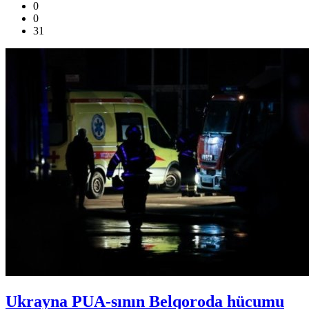
0
0
31
Ukrayna PUA-sının Belqoroda hücumu