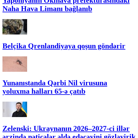
Yaponiyanın Okinava prefekturasındakı
Naha Hava Limanı bağlanıb
Belçika Qrenlandiyaya qoşun göndərir
Yunanıstanda Qərbi Nil virusuna
yoluxma halları 65-ə çatıb
Zelenski: Ukraynanın 2026–2027-ci illər
ərzində nəticələr əldə edəcəyini gözləyirik