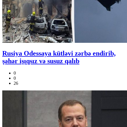
Rusiya Odessaya kütləvi zərbə endirib,
şəhər işıqsız və susuz qalıb
0
0
26