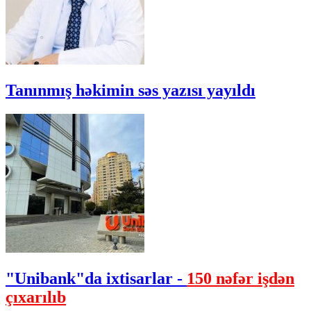
Tanınmış həkimin səs yazısı yayıldı
"Unibank"da ixtisarlar -
150 nəfər işdən
çıxarılıb