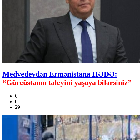
Medvedevdən Ermənistana HƏDƏ:
“Gürcüstanın taleyini yaşaya bilərsiniz”
0
0
29