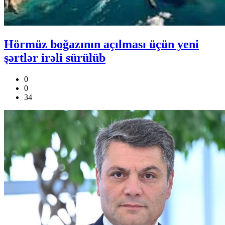
Hörmüz boğazının açılması üçün yeni
şərtlər irəli sürülüb
0
0
34