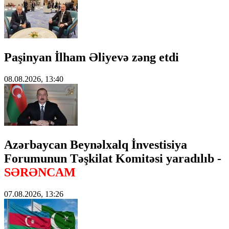
Paşinyan İlham Əliyevə zəng etdi
08.08.2026, 13:40
Azərbaycan Beynəlxalq İnvestisiya
Forumunun Təşkilat Komitəsi yaradılıb -
SƏRƏNCAM
07.08.2026, 13:26