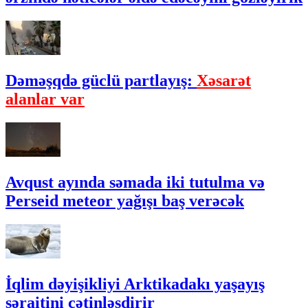
Dəməşqdə güclü partlayış:
Xəsarət
alanlar var
Avqust ayında səmada iki tutulma və
Perseid meteor yağışı baş verəcək
İqlim dəyişikliyi Arktikadakı yaşayış
şəraitini çətinləşdirir