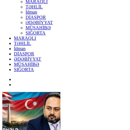
MARAQLI
TƏHLİL
İdman
DİASPOR
ƏDƏBİYYAT
MÜSAHİBƏ
SIĞORTA
MARAQLI
TƏHLİL
İdman
DİASPOR
ƏDƏBİYYAT
MÜSAHİBƏ
SIĞORTA