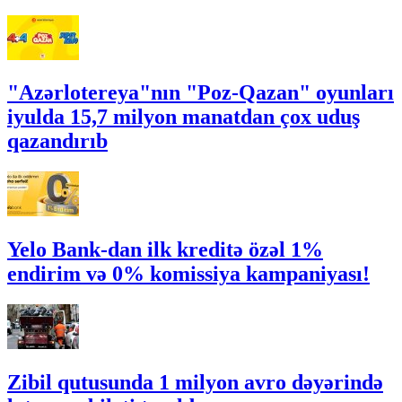
"Azərlotereya"nın "Poz-Qazan" oyunları
iyulda 15,7 milyon manatdan çox uduş
qazandırıb
Yelo Bank-dan ilk kreditə özəl 1%
endirim və 0% komissiya kampaniyası!
Zibil qutusunda 1 milyon avro dəyərində