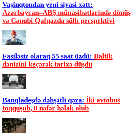
Vaşinqtondan yeni siyasi xətt:
Azərbaycan–ABŞ münasibətlərində dönüş
və Cənubi Qafqazda sülh perspektivi
Fasiləsiz olaraq 55 saat üzdü:
Baltik
dənizini keçərək tarixə düşdü
Banqladeşdə dəhşətli qəza:
İki avtobus
toqquşub, 8 nəfər həlak olub