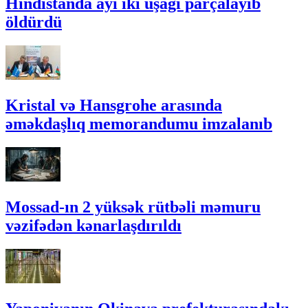
Hindistanda ayı iki uşağı parçalayıb
öldürdü
Kristal və Hansgrohe arasında
əməkdaşlıq memorandumu imzalanıb
Mossad-ın 2 yüksək rütbəli məmuru
vəzifədən kənarlaşdırıldı