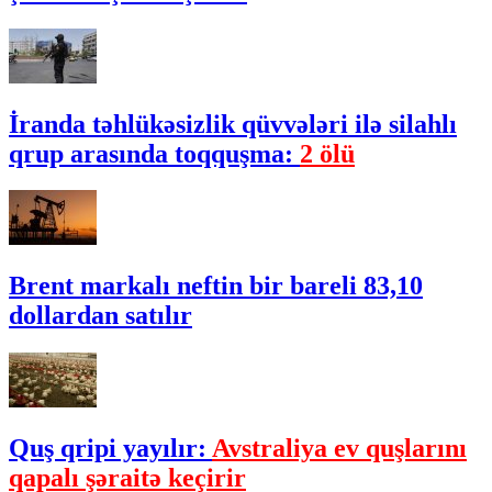
İranda təhlükəsizlik qüvvələri ilə silahlı
qrup arasında toqquşma:
2 ölü
Brent markalı neftin bir bareli 83,10
dollardan satılır
Quş qripi yayılır:
Avstraliya ev quşlarını
qapalı şəraitə keçirir