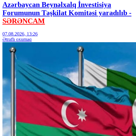
Azərbaycan Beynəlxalq İnvestisiya
Forumunun Təşkilat Komitəsi yaradılıb -
SƏRƏNCAM
07.08.2026, 13:26
Ətraflı oxumaq