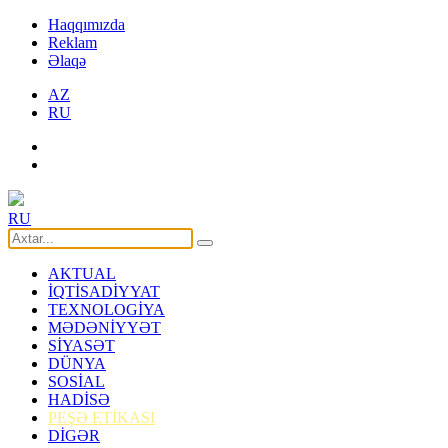
Haqqımızda
Reklam
Əlaqə
AZ
RU
RU
AKTUAL
İQTİSADİYYAT
TEXNOLOGİYA
MƏDƏNİYYƏT
SİYASƏT
DÜNYA
SOSİAL
HADİSƏ
PEŞƏ ETİKASI
DİGƏR