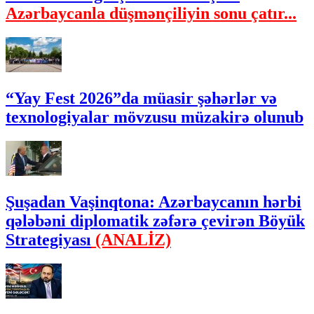
Azərbaycanla düşmənçiliyin sonu çatır...
“Yay Fest 2026”da müasir şəhərlər və
texnologiyalar mövzusu müzakirə olunub
Şuşadan Vaşinqtona: Azərbaycanın hərbi
qələbəni diplomatik zəfərə çevirən Böyük
Strategiyası
(ANALİZ)