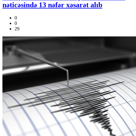
nəticəsində 13 nəfər xəsarət alıb
0
0
29