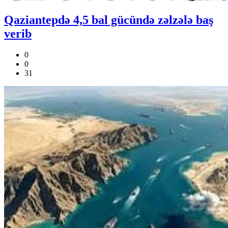
Qaziantepdə 4,5 bal gücündə zəlzələ baş
verib
0
0
31