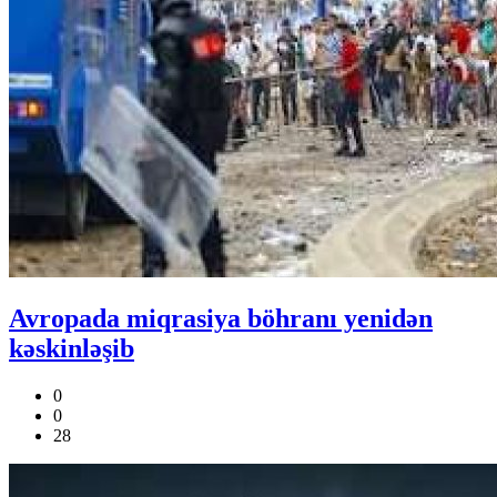
Avropada miqrasiya böhranı yenidən
kəskinləşib
0
0
28