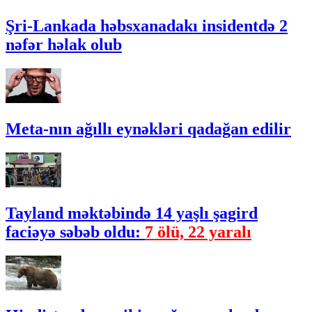
Şri-Lankada həbsxanadakı insidentdə 2
nəfər həlak olub
Meta-nın ağıllı eynəkləri qadağan edilir
Tayland məktəbində 14 yaşlı şagird
faciəyə səbəb oldu:
7 ölü, 22 yaralı