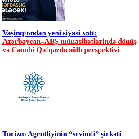
Vaşinqtondan yeni siyasi xətt:
Azərbaycan–ABŞ münasibətlərində dönüş
və Cənubi Qafqazda sülh perspektivi
Turizm Agentliyinin “sevimli” şirkəti