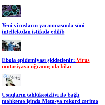
Yeni virusların yaranmasında süni
intellektdən istifadə edilib
Ebola epidemiyası şiddətlənir:
Virus
mutasiyaya uğramış ola bilər
Uşaqların təhlükəsizliyi ilə bağlı
məhkəmə işində Meta-ya rekord cərimə