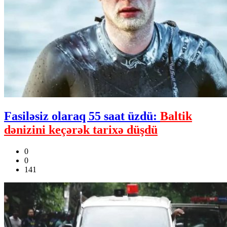
Fasiləsiz olaraq 55 saat üzdü:
Baltik
dənizini keçərək tarixə düşdü
0
0
141