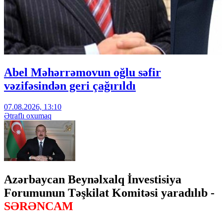
Abel Məhərrəmovun oğlu səfir
vəzifəsindən geri çağırıldı
07.08.2026, 13:10
Ətraflı oxumaq
Azərbaycan Beynəlxalq İnvestisiya
Forumunun Təşkilat Komitəsi yaradılıb -
SƏRƏNCAM