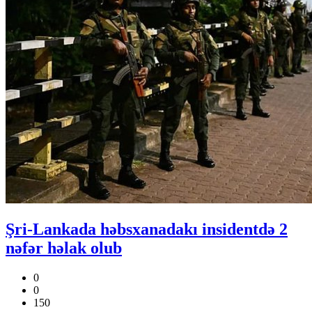
Şri-Lankada həbsxanadakı insidentdə 2
nəfər həlak olub
0
0
150