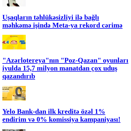
Uşaqların təhlükəsizliyi ilə bağlı
məhkəmə işində Meta-ya rekord cərimə
"Azərlotereya"nın "Poz-Qazan" oyunları
iyulda 15,7 milyon manatdan çox uduş
qazandırıb
Yelo Bank-dan ilk kreditə özəl 1%
endirim və 0% komissiya kampaniyası!