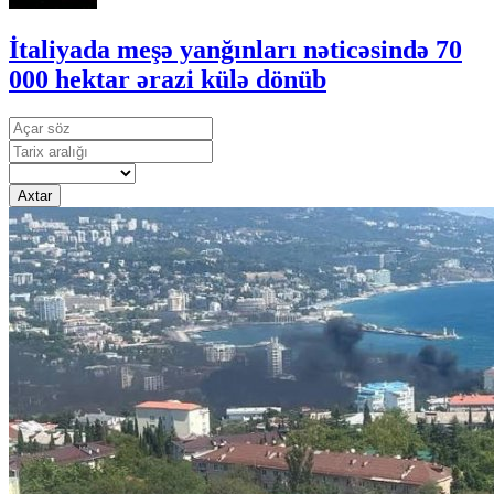
İtaliyada meşə yanğınları nəticəsində 70
000 hektar ərazi külə dönüb
Axtar