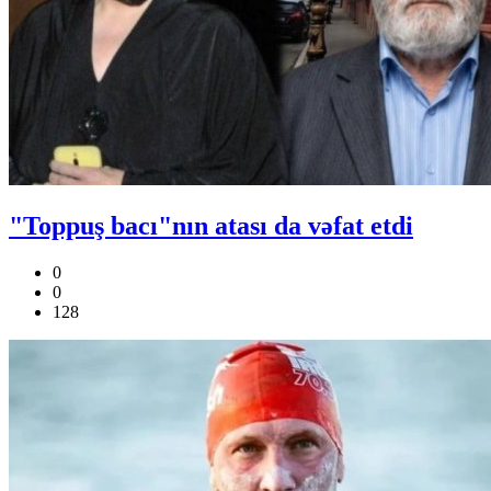
"Toppuş bacı"nın atası da vəfat etdi
0
0
128