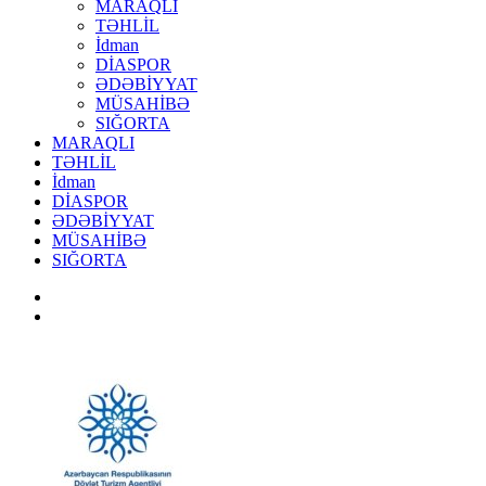
MARAQLI
TƏHLİL
İdman
DİASPOR
ƏDƏBİYYAT
MÜSAHİBƏ
SIĞORTA
MARAQLI
TƏHLİL
İdman
DİASPOR
ƏDƏBİYYAT
MÜSAHİBƏ
SIĞORTA