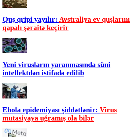
Quş qripi yayılır:
Avstraliya ev quşlarını
qapalı şəraitə keçirir
Yeni virusların yaranmasında süni
intellektdən istifadə edilib
Ebola epidemiyası şiddətlənir:
Virus
mutasiyaya uğramış ola bilər