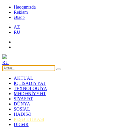
Haqqımızda
Reklam
Əlaqə
AZ
RU
RU
AKTUAL
İQTİSADİYYAT
TEXNOLOGİYA
MƏDƏNİYYƏT
SİYASƏT
DÜNYA
SOSİAL
HADİSƏ
PEŞƏ ETİKASI
DİGƏR