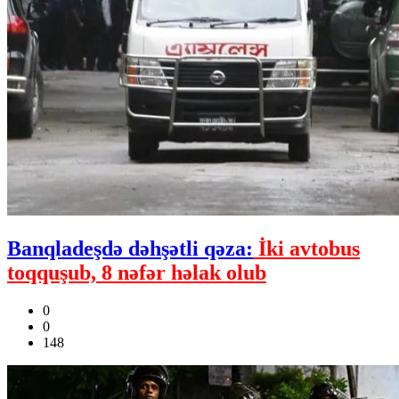
Banqladeşdə dəhşətli qəza:
İki avtobus
toqquşub, 8 nəfər həlak olub
0
0
148