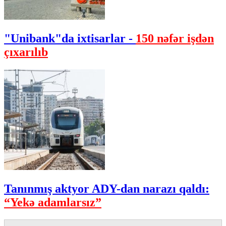
"Unibank"da ixtisarlar -
150 nəfər işdən
çıxarılıb
Tanınmış aktyor ADY-dan narazı qaldı:
“Yekə adamlarsız”