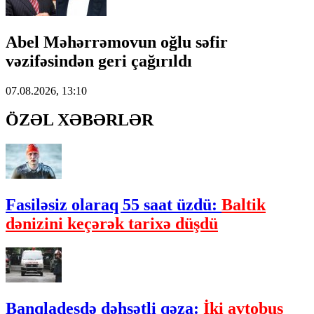
Abel Məhərrəmovun oğlu səfir
vəzifəsindən geri çağırıldı
07.08.2026, 13:10
ÖZƏL XƏBƏRLƏR
Fasiləsiz olaraq 55 saat üzdü:
Baltik
dənizini keçərək tarixə düşdü
Banqladeşdə dəhşətli qəza:
İki avtobus