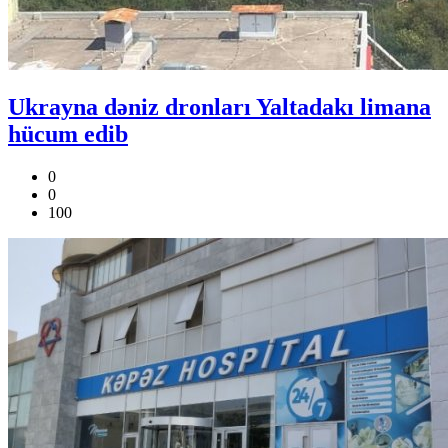
Ukrayna dəniz dronları Yaltadakı limana
hücum edib
0
0
100