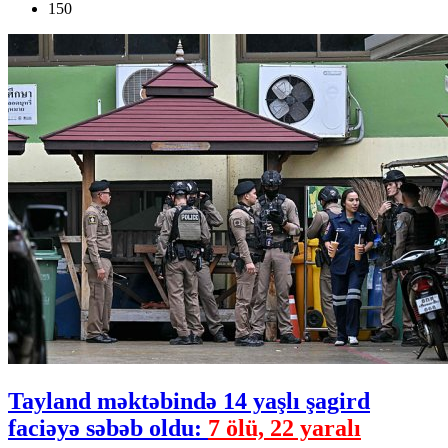
150
Tayland məktəbində 14 yaşlı şagird
faciəyə səbəb oldu:
7 ölü, 22 yaralı