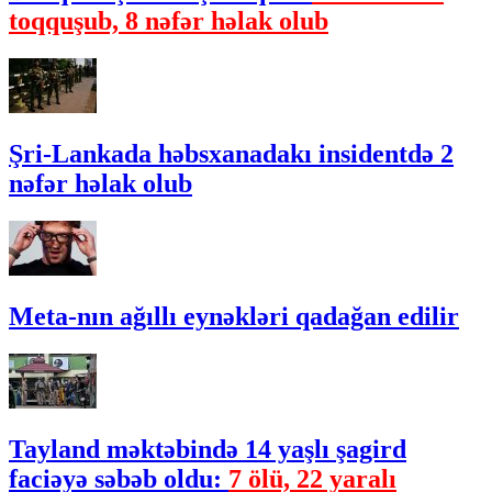
toqquşub, 8 nəfər həlak olub
Şri-Lankada həbsxanadakı insidentdə 2
nəfər həlak olub
Meta-nın ağıllı eynəkləri qadağan edilir
Tayland məktəbində 14 yaşlı şagird
faciəyə səbəb oldu:
7 ölü, 22 yaralı