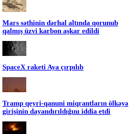
Mars səthinin dərhal altında qorunub
qalmış üzvi karbon aşkar edildi
SpaceX raketi Aya çırpılıb
Tramp qeyri-qanuni miqrantların ölkəyə
girişinin dayandırıldığını iddia etdi