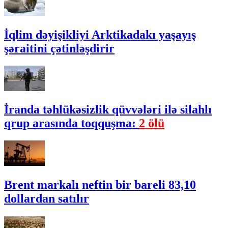
İqlim dəyişikliyi Arktikadakı yaşayış
şəraitini çətinləşdirir
İranda təhlükəsizlik qüvvələri ilə silahlı
qrup arasında toqquşma:
2 ölü
Brent markalı neftin bir bareli 83,10
dollardan satılır