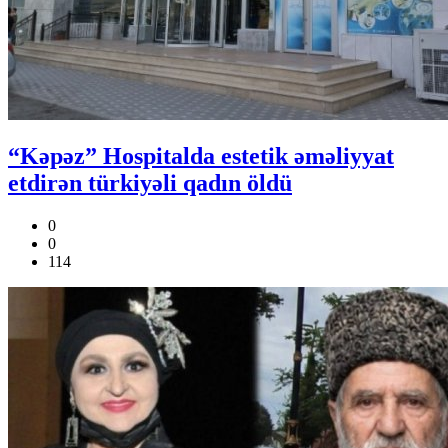
“Kəpəz” Hospitalda estetik əməliyyat
etdirən türkiyəli qadın öldü
0
0
114