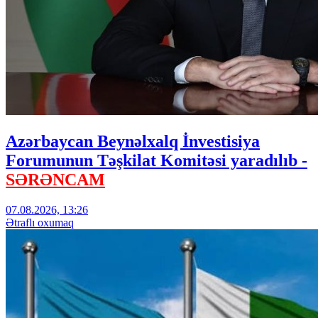
Azərbaycan Beynəlxalq İnvestisiya
Forumunun Təşkilat Komitəsi yaradılıb -
SƏRƏNCAM
07.08.2026, 13:26
Ətraflı oxumaq