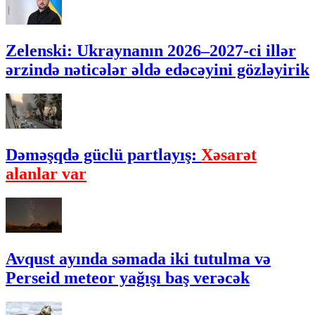
Zelenski: Ukraynanın 2026–2027-ci illər
ərzində nəticələr əldə edəcəyini gözləyirik
Dəməşqdə güclü partlayış:
Xəsarət
alanlar var
Avqust ayında səmada iki tutulma və
Perseid meteor yağışı baş verəcək