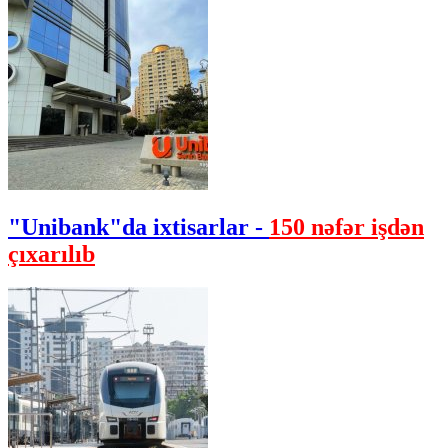
"Unibank"da ixtisarlar -
150 nəfər işdən
çıxarılıb