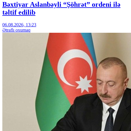
Bəxtiyar Aslanbəyli “Şöhrət” ordeni ilə
təltif edilib
06.08.2026, 13:23
Ətraflı oxumaq