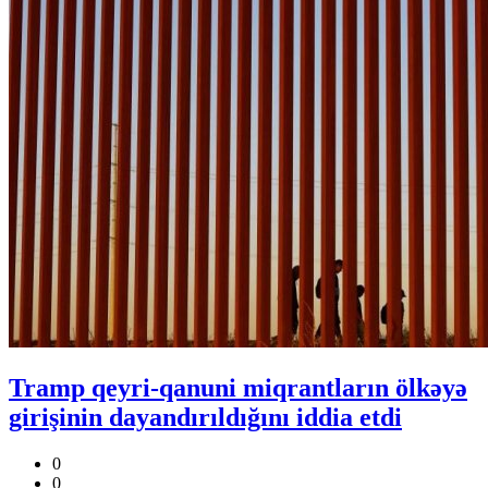
Tramp qeyri-qanuni miqrantların ölkəyə
girişinin dayandırıldığını iddia etdi
0
0