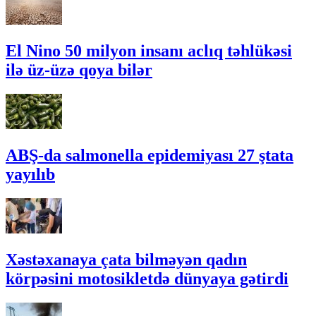
El Nino 50 milyon insanı aclıq təhlükəsi
ilə üz-üzə qoya bilər
ABŞ-da salmonella epidemiyası 27 ştata
yayılıb
Xəstəxanaya çata bilməyən qadın
körpəsini motosikletdə dünyaya gətirdi