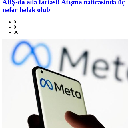
ABŞ-da ailə faciəsi! Atışma nəticəsində üç
nəfər həlak olub
0
0
36