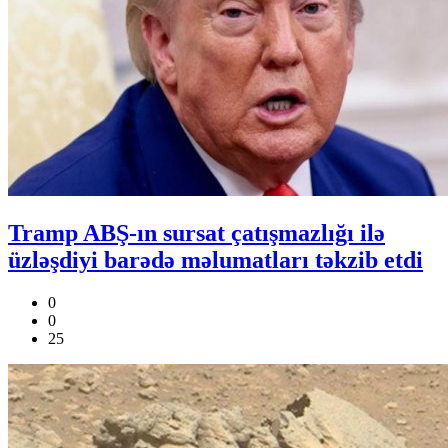
Tramp ABŞ-ın sursat çatışmazlığı ilə
üzləşdiyi barədə məlumatları təkzib etdi
0
0
25