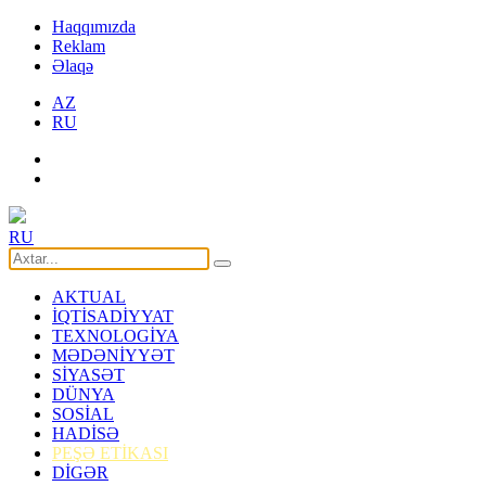
Haqqımızda
Reklam
Əlaqə
AZ
RU
RU
AKTUAL
İQTİSADİYYAT
TEXNOLOGİYA
MƏDƏNİYYƏT
SİYASƏT
DÜNYA
SOSİAL
HADİSƏ
PEŞƏ ETİKASI
DİGƏR