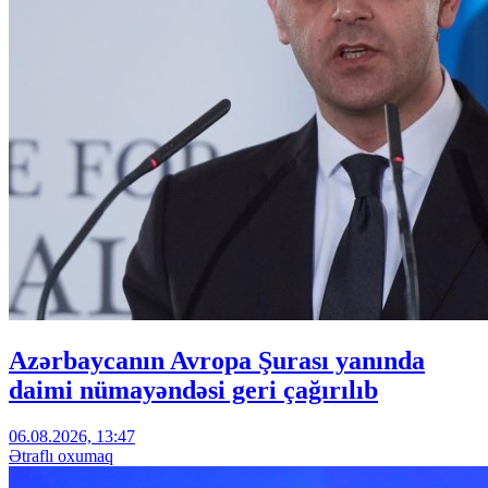
Azərbaycanın Avropa Şurası yanında
daimi nümayəndəsi geri çağırılıb
06.08.2026, 13:47
Ətraflı oxumaq