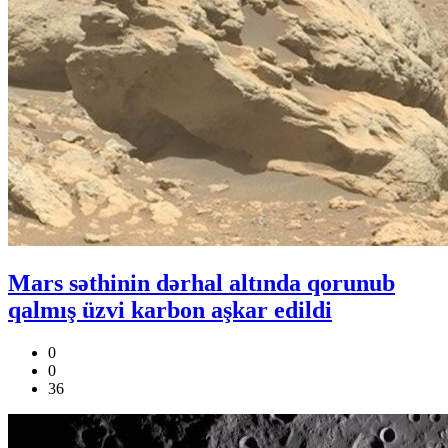
Mars səthinin dərhal altında qorunub
qalmış üzvi karbon aşkar edildi
0
0
36