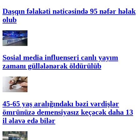
Daşqın fəlakəti nəticəsində 95 nəfər həlak
olub
Sosial media influenseri canlı yayım
zamanı güllələnərək öldürülüb
45-65 yaş aralığındakı bəzi vərdişlər
ömrünüzə demensiyasız keçəcək daha 13
il əlavə edə bilər