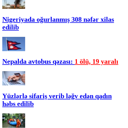
Nigeriyada oğurlanmış 308 nəfər xilas
edilib
Nepalda avtobus qəzası:
1 ölü, 19 yaralı
Yüzlərlə sifariş verib ləğv edən qadın
həbs edilib