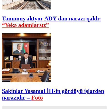
Tanınmış aktyor ADY-dan narazı qaldı:
“Yekə adamlarsız”
Sakinlər Yasamal İH-in gördüyü işlərdən
narazıdır –
Foto