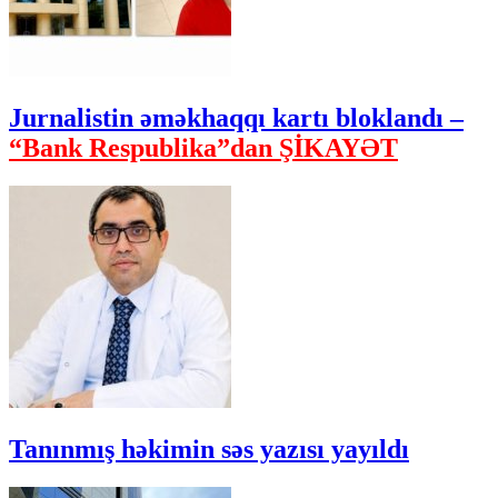
Jurnalistin əməkhaqqı kartı bloklandı –
“Bank Respublika”dan ŞİKAYƏT
Tanınmış həkimin səs yazısı yayıldı