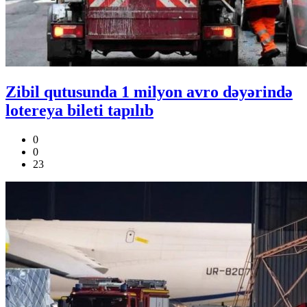
Zibil qutusunda 1 milyon avro dəyərində
lotereya bileti tapılıb
0
0
23