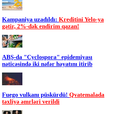
Kampaniya uzadıldı:
Kreditini Yelo-ya
gətir, 2%-dək endirim qazan!
ABŞ-da "Cyclospora" epidemiyası
nəticəsində iki nəfər həyatını itirib
Fuego vulkanı püskürdü!
Qvatemalada
təxliyə əmrləri verildi