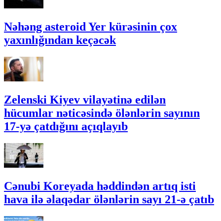
Nəhəng asteroid Yer kürəsinin çox
yaxınlığından keçəcək
Zelenski Kiyev vilayətinə edilən
hücumlar nəticəsində ölənlərin sayının
17-yə çatdığını açıqlayıb
Cənubi Koreyada həddindən artıq isti
hava ilə əlaqədar ölənlərin sayı 21-ə çatıb