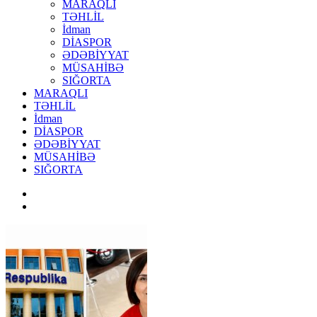
MARAQLI
TƏHLİL
İdman
DİASPOR
ƏDƏBİYYAT
MÜSAHİBƏ
SIĞORTA
MARAQLI
TƏHLİL
İdman
DİASPOR
ƏDƏBİYYAT
MÜSAHİBƏ
SIĞORTA