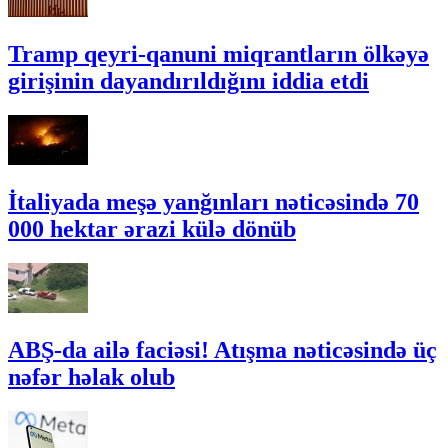
Tramp qeyri-qanuni miqrantların ölkəyə
girişinin dayandırıldığını iddia etdi
İtaliyada meşə yanğınları nəticəsində 70
000 hektar ərazi külə dönüb
ABŞ-da ailə faciəsi! Atışma nəticəsində üç
nəfər həlak olub