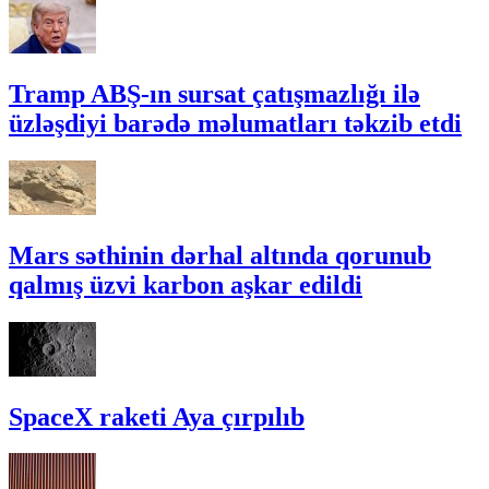
Tramp ABŞ-ın sursat çatışmazlığı ilə
üzləşdiyi barədə məlumatları təkzib etdi
Mars səthinin dərhal altında qorunub
qalmış üzvi karbon aşkar edildi
SpaceX raketi Aya çırpılıb