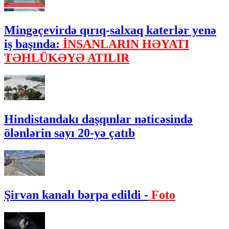
Mingəçevirdə qırıq-salxaq katerlər yenə
iş başında:
İNSANLARIN HƏYATI
TƏHLÜKƏYƏ ATILIR
Hindistandakı daşqınlar nəticəsində
ölənlərin sayı 20-yə çatıb
Şirvan kanalı bərpa edildi -
Foto