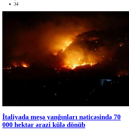
34
İtaliyada meşə yanğınları nəticəsində 70
000 hektar ərazi külə dönüb