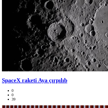
SpaceX raketi Aya çırpılıb
0
0
39