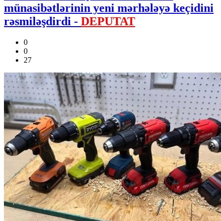
münasibətlərinin yeni mərhələyə keçidini
rəsmiləşdirdi -
DEPUTAT
0
0
27