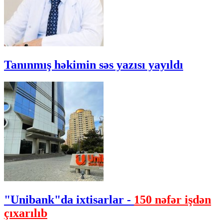
Tanınmış həkimin səs yazısı yayıldı
"Unibank"da ixtisarlar -
150 nəfər işdən
çıxarılıb