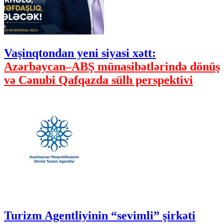
Vaşinqtondan yeni siyasi xətt:
Azərbaycan–ABŞ münasibətlərində dönüş
və Cənubi Qafqazda sülh perspektivi
Turizm Agentliyinin “sevimli” şirkəti