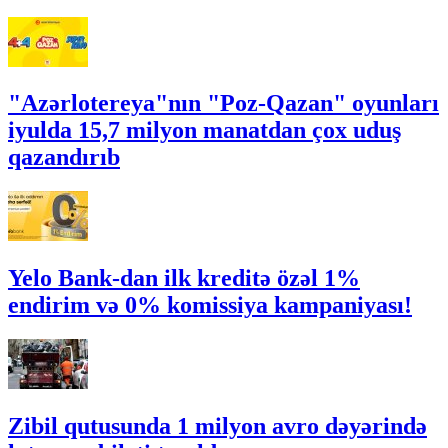
"Azərlotereya"nın "Poz-Qazan" oyunları
iyulda 15,7 milyon manatdan çox uduş
qazandırıb
Yelo Bank-dan ilk kreditə özəl 1%
endirim və 0% komissiya kampaniyası!
Zibil qutusunda 1 milyon avro dəyərində