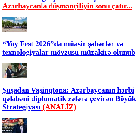
Azərbaycanla düşmənçiliyin sonu çatır...
“Yay Fest 2026”da müasir şəhərlər və
texnologiyalar mövzusu müzakirə olunub
Şuşadan Vaşinqtona: Azərbaycanın hərbi
qələbəni diplomatik zəfərə çevirən Böyük
Strategiyası
(ANALİZ)