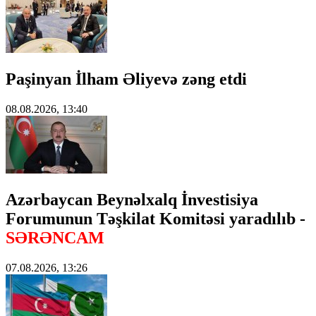
Paşinyan İlham Əliyevə zəng etdi
08.08.2026, 13:40
Azərbaycan Beynəlxalq İnvestisiya
Forumunun Təşkilat Komitəsi yaradılıb -
SƏRƏNCAM
07.08.2026, 13:26