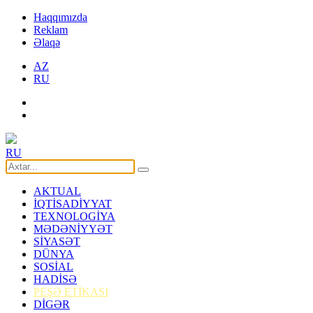
Haqqımızda
Reklam
Əlaqə
AZ
RU
RU
AKTUAL
İQTİSADİYYAT
TEXNOLOGİYA
MƏDƏNİYYƏT
SİYASƏT
DÜNYA
SOSİAL
HADİSƏ
PEŞƏ ETİKASI
DİGƏR