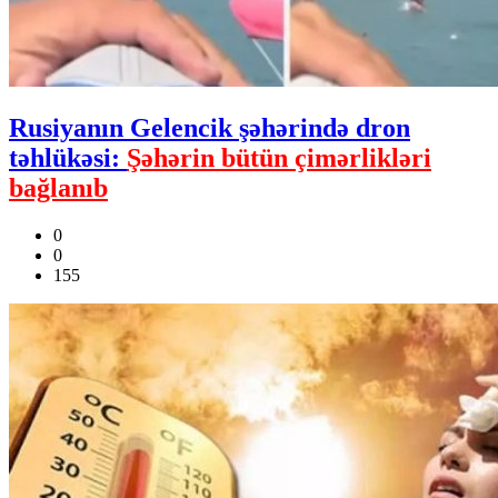
Rusiyanın Gelencik şəhərində dron
təhlükəsi:
Şəhərin bütün çimərlikləri
bağlanıb
0
0
155