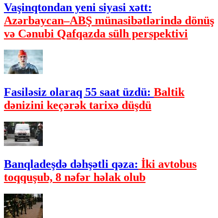
Vaşinqtondan yeni siyasi xətt:
Azərbaycan–ABŞ münasibətlərində dönüş
və Cənubi Qafqazda sülh perspektivi
Fasiləsiz olaraq 55 saat üzdü:
Baltik
dənizini keçərək tarixə düşdü
Banqladeşdə dəhşətli qəza:
İki avtobus
toqquşub, 8 nəfər həlak olub