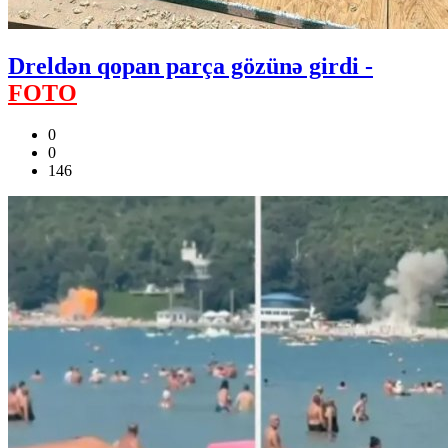
Dreldən qopan parça gözünə girdi -
FOTO
0
0
146