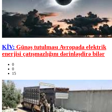
KİV:
Günəş tutulması Avropada elektrik
enerjisi çatışmazlığını dərinləşdirə bilər
0
0
15