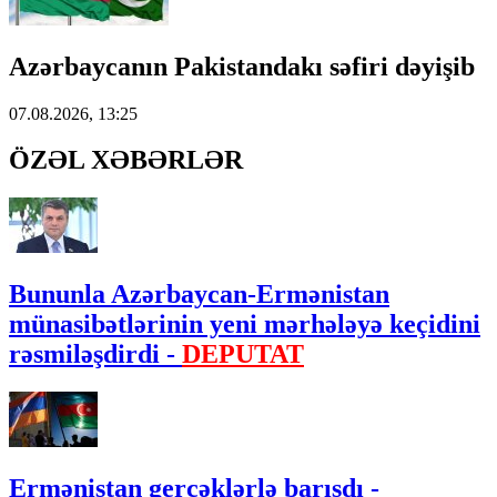
Azərbaycanın Pakistandakı səfiri dəyişib
07.08.2026, 13:25
ÖZƏL XƏBƏRLƏR
Bununla Azərbaycan-Ermənistan
münasibətlərinin yeni mərhələyə keçidini
rəsmiləşdirdi -
DEPUTAT
Ermənistan gerçəklərlə barışdı -