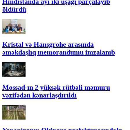
Hindistanda ayı iki uşağı parçalayıb
öldürdü
Kristal və Hansgrohe arasında
əməkdaşlıq memorandumu imzalanıb
Mossad-ın 2 yüksək rütbəli məmuru
vəzifədən kənarlaşdırıldı