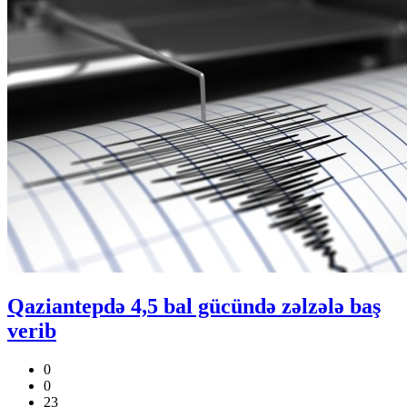
Qaziantepdə 4,5 bal gücündə zəlzələ baş
verib
0
0
23