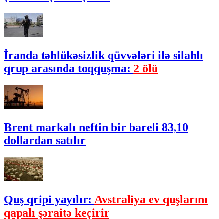
İranda təhlükəsizlik qüvvələri ilə silahlı
qrup arasında toqquşma:
2 ölü
Brent markalı neftin bir bareli 83,10
dollardan satılır
Quş qripi yayılır:
Avstraliya ev quşlarını
qapalı şəraitə keçirir