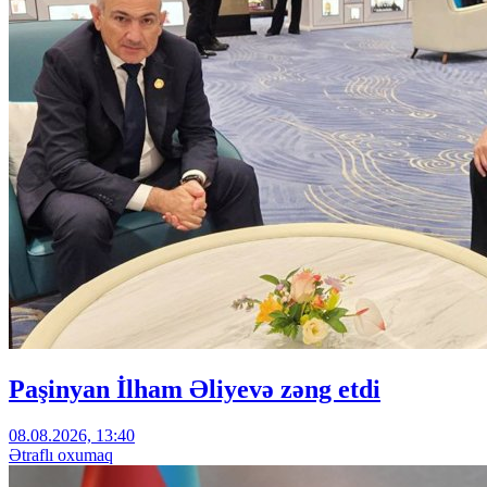
Paşinyan İlham Əliyevə zəng etdi
08.08.2026, 13:40
Ətraflı oxumaq