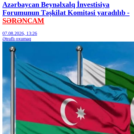
Azərbaycan Beynəlxalq İnvestisiya
Forumunun Təşkilat Komitəsi yaradılıb -
SƏRƏNCAM
07.08.2026, 13:26
Ətraflı oxumaq