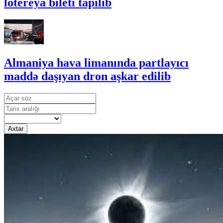
lotereya bileti tapılıb
Almaniya hava limanında partlayıcı
maddə daşıyan dron aşkar edilib
Axtar