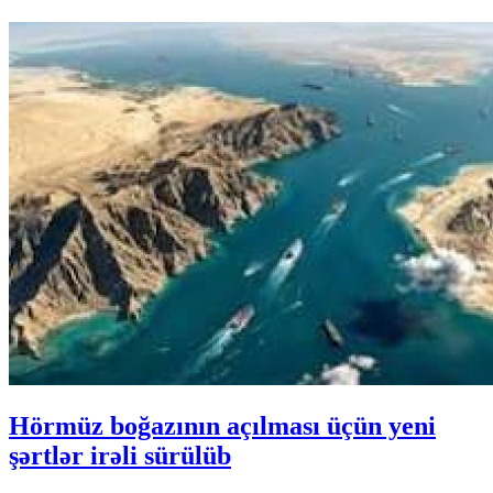
Hörmüz boğazının açılması üçün yeni
şərtlər irəli sürülüb