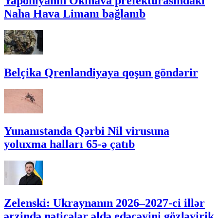
Yaponiyanın Okinava prefekturasındakı
Naha Hava Limanı bağlanıb
Belçika Qrenlandiyaya qoşun göndərir
Yunanıstanda Qərbi Nil virusuna
yoluxma halları 65-ə çatıb
Zelenski: Ukraynanın 2026–2027-ci illər
ərzində nəticələr əldə edəcəyini gözləyirik