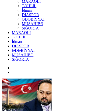
MARAQLI
TƏHLİL
İdman
DİASPOR
ƏDƏBİYYAT
MÜSAHİBƏ
SIĞORTA
MARAQLI
TƏHLİL
İdman
DİASPOR
ƏDƏBİYYAT
MÜSAHİBƏ
SIĞORTA