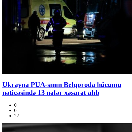
Ukrayna PUA-sının Belqoroda hücumu
nəticəsində 13 nəfər xəsarət alıb
0
0
22