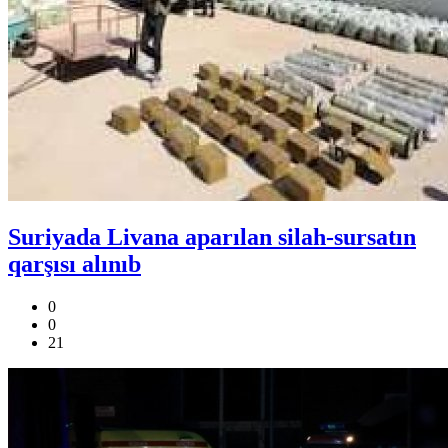
Suriyada Livana aparılan silah-sursatın
qarşısı alınıb
0
0
21