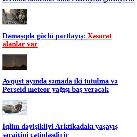
Dəməşqdə güclü partlayış:
Xəsarət
alanlar var
Avqust ayında səmada iki tutulma və
Perseid meteor yağışı baş verəcək
İqlim dəyişikliyi Arktikadakı yaşayış
şəraitini çətinləşdirir