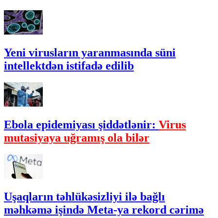
Yeni virusların yaranmasında süni
intellektdən istifadə edilib
Ebola epidemiyası şiddətlənir:
Virus
mutasiyaya uğramış ola bilər
Uşaqların təhlükəsizliyi ilə bağlı
məhkəmə işində Meta-ya rekord cərimə