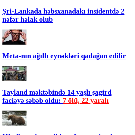
Şri-Lankada həbsxanadakı insidentdə 2
nəfər həlak olub
Meta-nın ağıllı eynəkləri qadağan edilir
Tayland məktəbində 14 yaşlı şagird
faciəyə səbəb oldu:
7 ölü, 22 yaralı