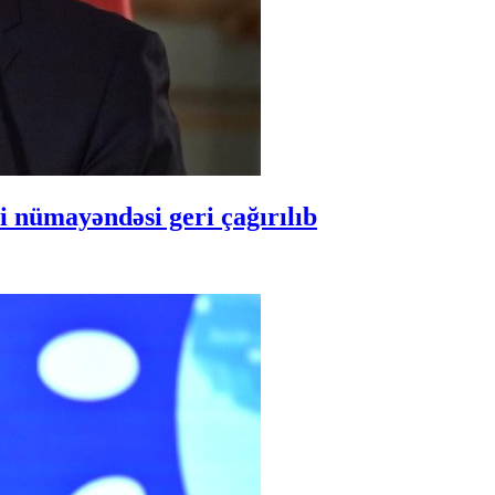
 nümayəndəsi geri çağırılıb