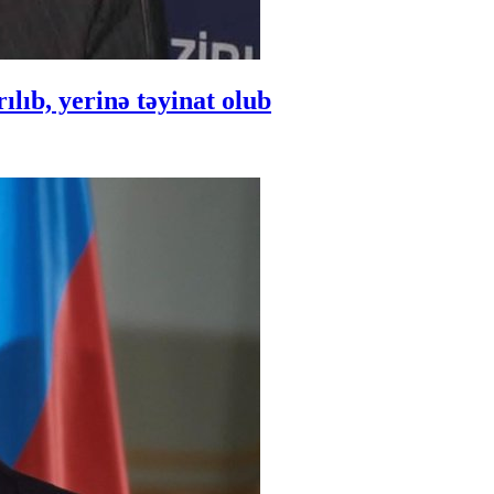
ıb, yerinə təyinat olub