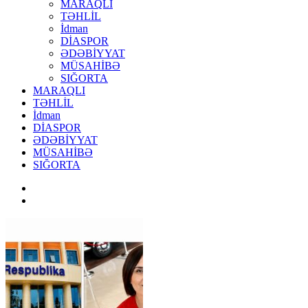
MARAQLI
TƏHLİL
İdman
DİASPOR
ƏDƏBİYYAT
MÜSAHİBƏ
SIĞORTA
MARAQLI
TƏHLİL
İdman
DİASPOR
ƏDƏBİYYAT
MÜSAHİBƏ
SIĞORTA