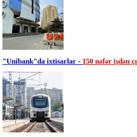
"Unibank"da ixtisarlar -
150 nəfər işdən çı