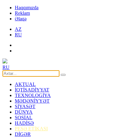
Haqqımızda
Reklam
Əlaqə
AZ
RU
RU
AKTUAL
İQTİSADİYYAT
TEXNOLOGİYA
MƏDƏNİYYƏT
SİYASƏT
DÜNYA
SOSİAL
HADİSƏ
PEŞƏ ETİKASI
DİGƏR