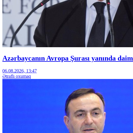
Azərbaycanın Avropa Şurası yanında daimi
06.08.2026, 13:47
Ətraflı oxumaq