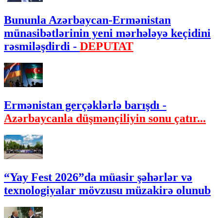
Bununla Azərbaycan-Ermənistan
münasibətlərinin yeni mərhələyə keçidini
rəsmiləşdirdi -
DEPUTAT
Ermənistan gerçəklərlə barışdı -
Azərbaycanla düşmənçiliyin sonu çatır...
“Yay Fest 2026”da müasir şəhərlər və
texnologiyalar mövzusu müzakirə olunub