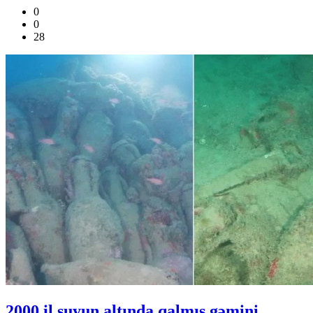
0
0
28
2000 il suyun altında qalmış gəmini