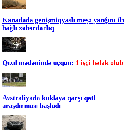
Kanadada genişmiqyaslı meşə yanğını ilə
bağlı xəbərdarlıq
Qızıl mədənində uçqun:
1 işçi həlak olub
Avstraliyada kuklaya qarşı qətl
araşdırması başladı