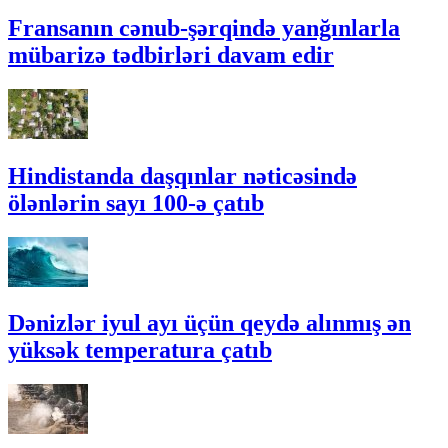
Fransanın cənub-şərqində yanğınlarla
mübarizə tədbirləri davam edir
Hindistanda daşqınlar nəticəsində
ölənlərin sayı 100-ə çatıb
Dənizlər iyul ayı üçün qeydə alınmış ən
yüksək temperatura çatıb