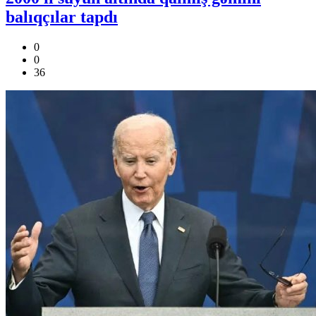
balıqçılar tapdı
0
0
36