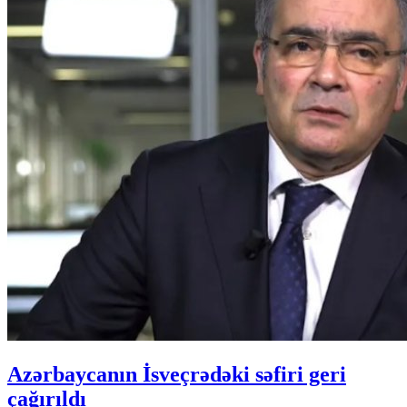
Azərbaycanın İsveçrədəki səfiri geri
çağırıldı