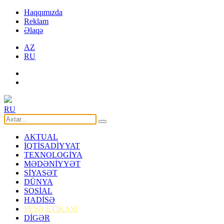
Haqqımızda
Reklam
Əlaqə
AZ
RU
RU
AKTUAL
İQTİSADİYYAT
TEXNOLOGİYA
MƏDƏNİYYƏT
SİYASƏT
DÜNYA
SOSİAL
HADİSƏ
PEŞƏ ETİKASI
DİGƏR