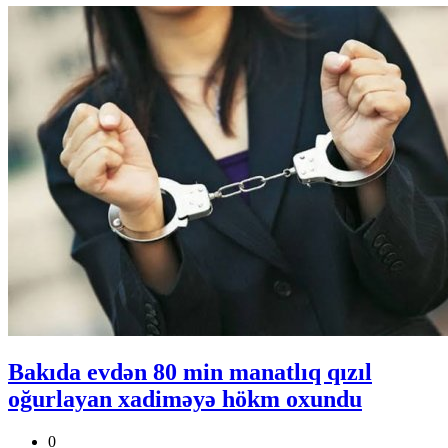
Bakıda evdən 80 min manatlıq qızıl
oğurlayan xadiməyə hökm oxundu
0