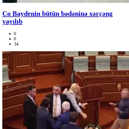
Co Baydenin bütün bədəninə xərçəng
yayılıb
0
0
34