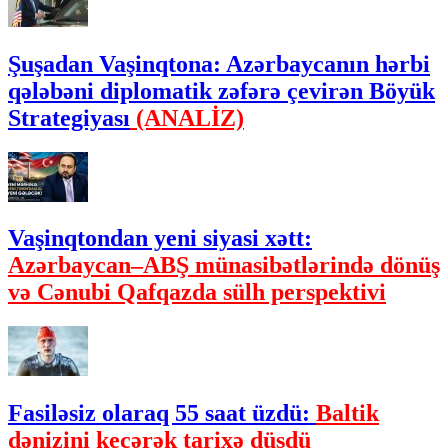
Şuşadan Vaşinqtona: Azərbaycanın hərbi
qələbəni diplomatik zəfərə çevirən Böyük
Strategiyası
(ANALİZ)
Vaşinqtondan yeni siyasi xətt:
Azərbaycan–ABŞ münasibətlərində dönüş
və Cənubi Qafqazda sülh perspektivi
Fasiləsiz olaraq 55 saat üzdü:
Baltik
dənizini keçərək tarixə düşdü