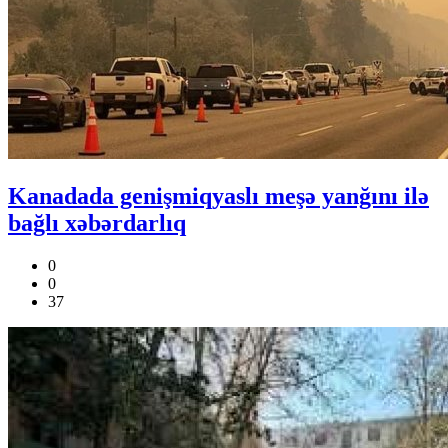
Kanadada genişmiqyaslı meşə yanğını ilə
bağlı xəbərdarlıq
0
0
37