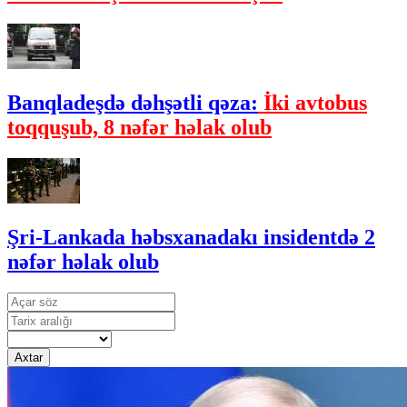
Banqladeşdə dəhşətli qəza:
İki avtobus
toqquşub, 8 nəfər həlak olub
Şri-Lankada həbsxanadakı insidentdə 2
nəfər həlak olub
Axtar