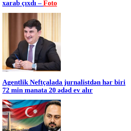
xarab çıxdı –
Foto
Agentlik Neftçalada jurnalistdən hər biri
72 min manata 20 ədəd ev alır