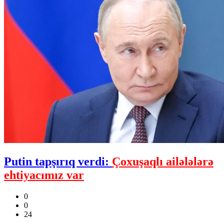
Putin tapşırıq verdi:
Çoxuşaqlı ailələlərə
ehtiyacımız var
0
0
24