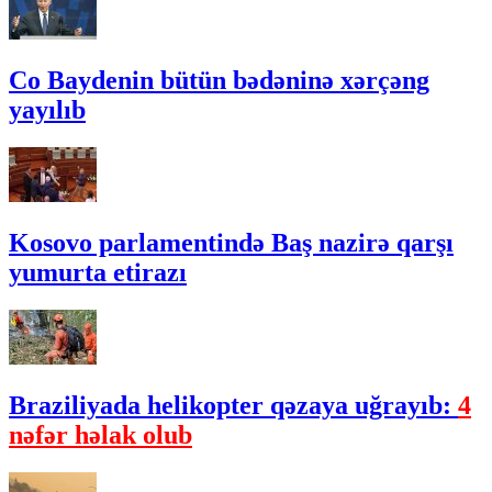
Co Baydenin bütün bədəninə xərçəng
yayılıb
Kosovo parlamentində Baş nazirə qarşı
yumurta etirazı
Braziliyada helikopter qəzaya uğrayıb:
4
nəfər həlak olub