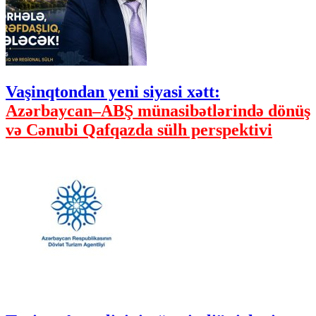
Vaşinqtondan yeni siyasi xətt:
Azərbaycan–ABŞ münasibətlərində dönüş
və Cənubi Qafqazda sülh perspektivi