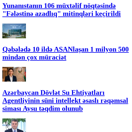
Yunanıstanın 106 müxtəlif nöqtəsində
"Fələstinə azadlıq" mitinqləri keçirildi
Qəbələdə 10 ildə ASANlaşan 1 milyon 500
mindən çox müraciət
Azərbaycan Dövlət Su Ehtiyatları
Agentliyinin süni intellekt əsaslı rəqəmsal
siması Aysu təqdim olunub