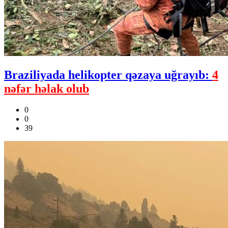
Braziliyada helikopter qəzaya uğrayıb:
4
nəfər həlak olub
0
0
39