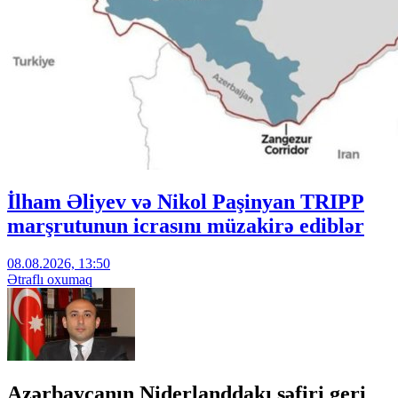
İlham Əliyev və Nikol Paşinyan TRIPP
marşrutunun icrasını müzakirə ediblər
08.08.2026, 13:50
Ətraflı oxumaq
Azərbaycanın Niderlanddakı səfiri geri