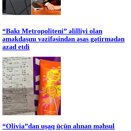
“Bakı Metropoliteni” əlilliyi olan
əməkdaşını vəzifəsindən əsas gətirmədən
azad etdi
“Olivia”dan uşaq üçün alınan məhsul