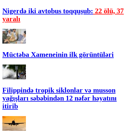
Nigerdə ​​iki avtobus toqquşub:
22 ölü, 37
yaralı
Müctəba Xameneinin ilk görüntüləri
Filippində tropik siklonlar və musson
yağışları səbəbindən 12 nəfər həyatını
itirib