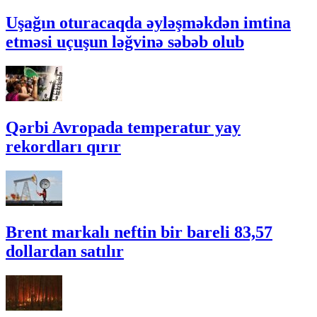
Uşağın oturacaqda əyləşməkdən imtina
etməsi uçuşun ləğvinə səbəb olub
Qərbi Avropada temperatur yay
rekordları qırır
Brent markalı neftin bir bareli 83,57
dollardan satılır