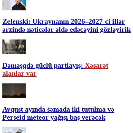
Zelenski: Ukraynanın 2026–2027-ci illər
ərzində nəticələr əldə edəcəyini gözləyirik
Dəməşqdə güclü partlayış:
Xəsarət
alanlar var
Avqust ayında səmada iki tutulma və
Perseid meteor yağışı baş verəcək