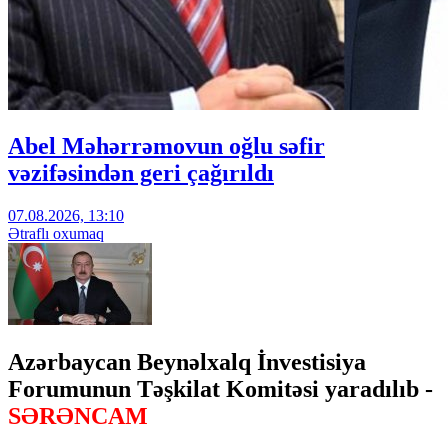
Abel Məhərrəmovun oğlu səfir
vəzifəsindən geri çağırıldı
07.08.2026, 13:10
Ətraflı oxumaq
Azərbaycan Beynəlxalq İnvestisiya
Forumunun Təşkilat Komitəsi yaradılıb -
SƏRƏNCAM