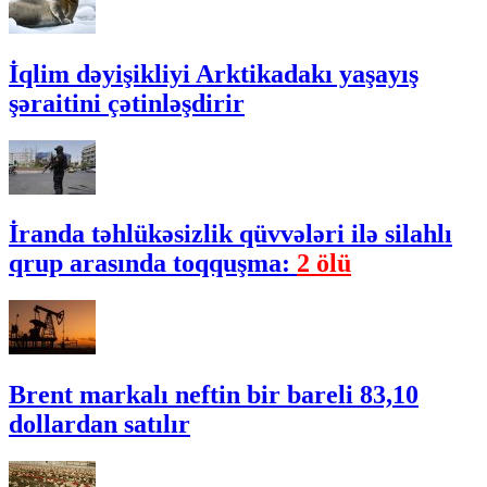
İqlim dəyişikliyi Arktikadakı yaşayış
şəraitini çətinləşdirir
İranda təhlükəsizlik qüvvələri ilə silahlı
qrup arasında toqquşma:
2 ölü
Brent markalı neftin bir bareli 83,10
dollardan satılır