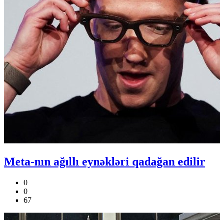
Meta-nın ağıllı eynəkləri qadağan edilir
0
0
67