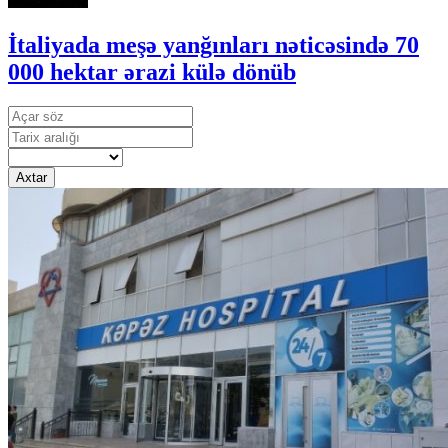
İtaliyada meşə yanğınları nəticəsində 70
000 hektar ərazi külə dönüb
Axtar