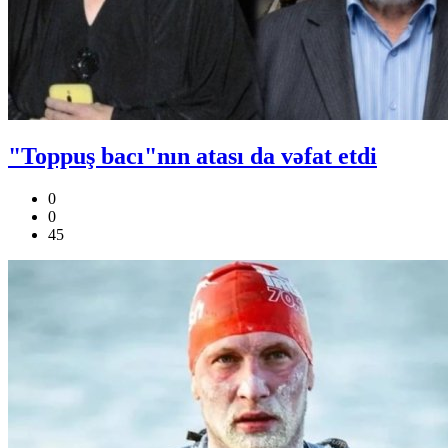
"Toppuş bacı"nın atası da vəfat etdi
0
0
45