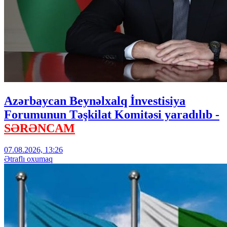
Azərbaycan Beynəlxalq İnvestisiya
Forumunun Təşkilat Komitəsi yaradılıb -
SƏRƏNCAM
07.08.2026, 13:26
Ətraflı oxumaq