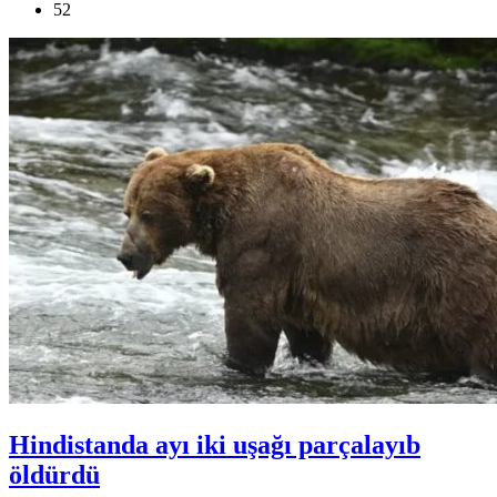
52
Hindistanda ayı iki uşağı parçalayıb
öldürdü