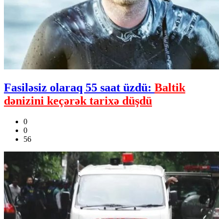
Fasiləsiz olaraq 55 saat üzdü:
Baltik
dənizini keçərək tarixə düşdü
0
0
56