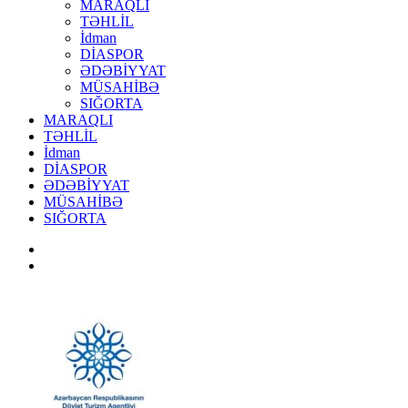
MARAQLI
TƏHLİL
İdman
DİASPOR
ƏDƏBİYYAT
MÜSAHİBƏ
SIĞORTA
MARAQLI
TƏHLİL
İdman
DİASPOR
ƏDƏBİYYAT
MÜSAHİBƏ
SIĞORTA