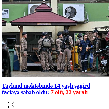
Tayland məktəbində 14 yaşlı şagird
faciəyə səbəb oldu:
7 ölü, 22 yaralı
0
0