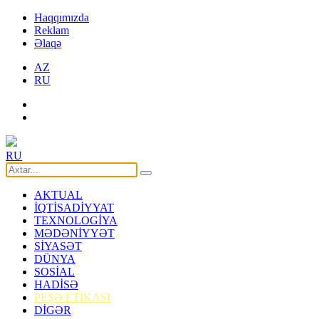
Haqqımızda
Reklam
Əlaqə
AZ
RU
RU
AKTUAL
İQTİSADİYYAT
TEXNOLOGİYA
MƏDƏNİYYƏT
SİYASƏT
DÜNYA
SOSİAL
HADİSƏ
PEŞƏ ETİKASI
DİGƏR