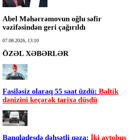
Abel Məhərrəmovun oğlu səfir
vəzifəsindən geri çağırıldı
07.08.2026, 13:10
ÖZƏL XƏBƏRLƏR
Fasiləsiz olaraq 55 saat üzdü:
Baltik
dənizini keçərək tarixə düşdü
Banqladeşdə dəhşətli qəza:
İki avtobus