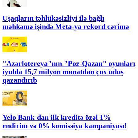
Uşaqların təhlükəsizliyi ilə bağlı
məhkəmə işində Meta-ya rekord cərimə
"Azərlotereya"nın "Poz-Qazan" oyunları
iyulda 15,7 milyon manatdan çox uduş
qazandırıb
Yelo Bank-dan ilk kreditə özəl 1%
endirim və 0% komissiya kampaniyası!