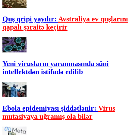
Quş qripi yayılır:
Avstraliya ev quşlarını
qapalı şəraitə keçirir
Yeni virusların yaranmasında süni
intellektdən istifadə edilib
Ebola epidemiyası şiddətlənir:
Virus
mutasiyaya uğramış ola bilər