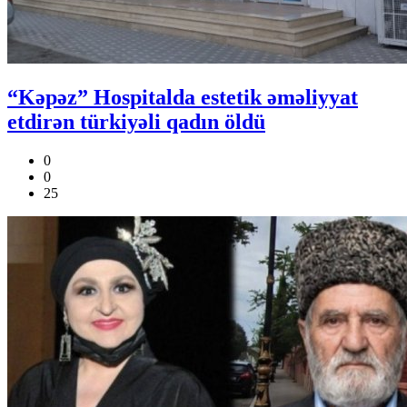
“Kəpəz” Hospitalda estetik əməliyyat
etdirən türkiyəli qadın öldü
0
0
25