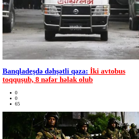
Banqladeşdə dəhşətli qəza:
İki avtobus
toqquşub, 8 nəfər həlak olub
0
0
65