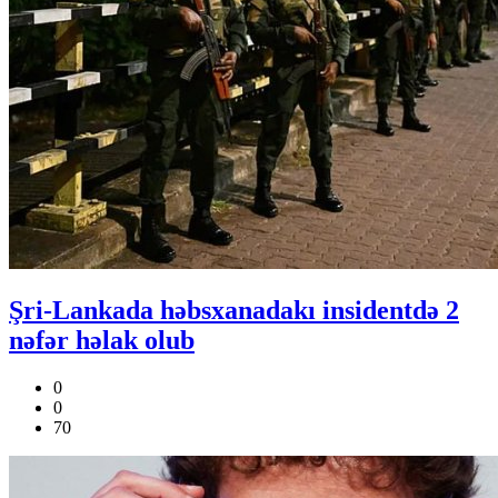
Şri-Lankada həbsxanadakı insidentdə 2
nəfər həlak olub
0
0
70