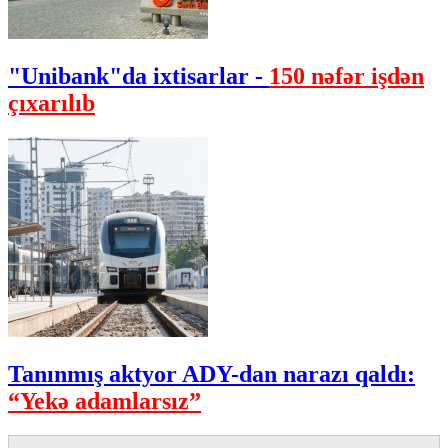
"Unibank"da ixtisarlar -
150 nəfər işdən
çıxarılıb
Tanınmış aktyor ADY-dan narazı qaldı:
“Yekə adamlarsız”