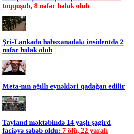
toqquşub, 8 nəfər həlak olub
Şri-Lankada həbsxanadakı insidentdə 2
nəfər həlak olub
Meta-nın ağıllı eynəkləri qadağan edilir
Tayland məktəbində 14 yaşlı şagird
faciəyə səbəb oldu:
7 ölü, 22 yaralı