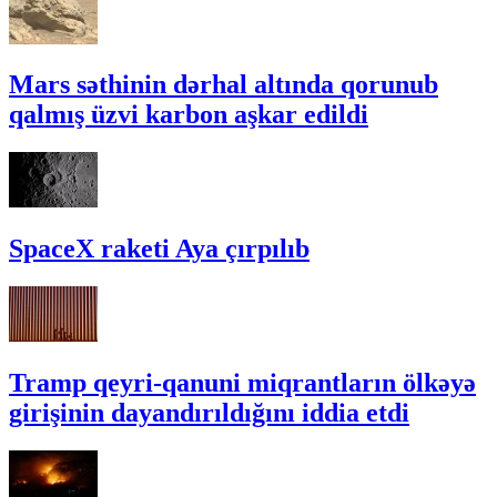
Mars səthinin dərhal altında qorunub
qalmış üzvi karbon aşkar edildi
SpaceX raketi Aya çırpılıb
Tramp qeyri-qanuni miqrantların ölkəyə
girişinin dayandırıldığını iddia etdi