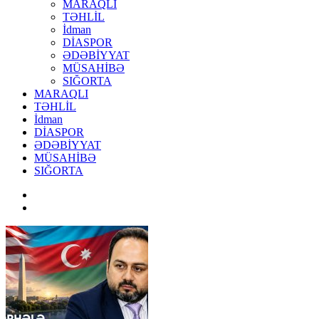
MARAQLI
TƏHLİL
İdman
DİASPOR
ƏDƏBİYYAT
MÜSAHİBƏ
SIĞORTA
MARAQLI
TƏHLİL
İdman
DİASPOR
ƏDƏBİYYAT
MÜSAHİBƏ
SIĞORTA