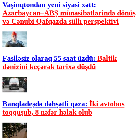
Vaşinqtondan yeni siyasi xətt:
Azərbaycan–ABŞ münasibətlərində dönüş
və Cənubi Qafqazda sülh perspektivi
Fasiləsiz olaraq 55 saat üzdü:
Baltik
dənizini keçərək tarixə düşdü
Banqladeşdə dəhşətli qəza:
İki avtobus
toqquşub, 8 nəfər həlak olub