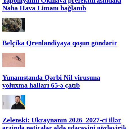
Yaponiyanın Okinava prefekturasındakı
Naha Hava Limanı bağlanıb
Belçika Qrenlandiyaya qoşun göndərir
Yunanıstanda Qərbi Nil virusuna
yoluxma halları 65-ə çatıb
Zelenski: Ukraynanın 2026–2027-ci illər
ərzində nəticələr əldə edəcəyini gözləyirik