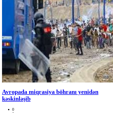
Avropada miqrasiya böhranı yenidən
kəskinləşib
0