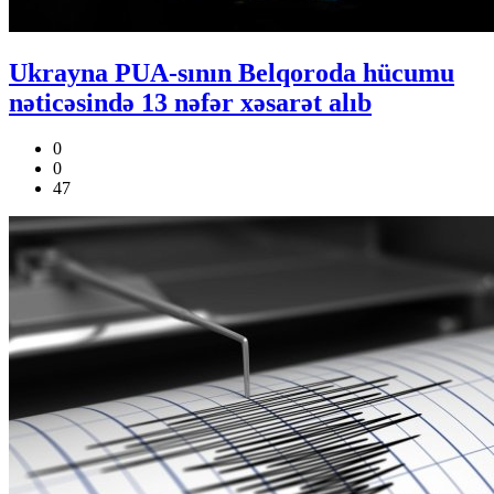
Ukrayna PUA-sının Belqoroda hücumu
nəticəsində 13 nəfər xəsarət alıb
0
0
47