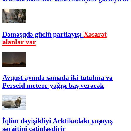
Dəməşqdə güclü partlayış:
Xəsarət
alanlar var
Avqust ayında səmada iki tutulma və
Perseid meteor yağışı baş verəcək
İqlim dəyişikliyi Arktikadakı yaşayış
şəraitini çətinləşdirir