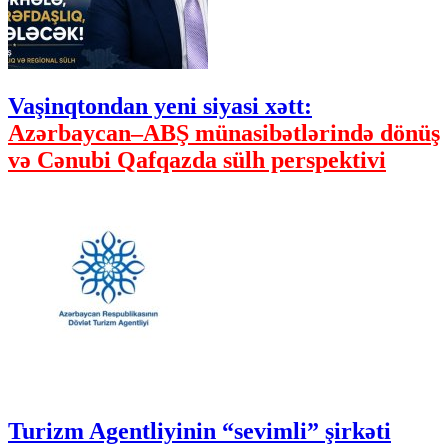
Vaşinqtondan yeni siyasi xətt:
Azərbaycan–ABŞ münasibətlərində dönüş
və Cənubi Qafqazda sülh perspektivi
Turizm Agentliyinin “sevimli” şirkəti