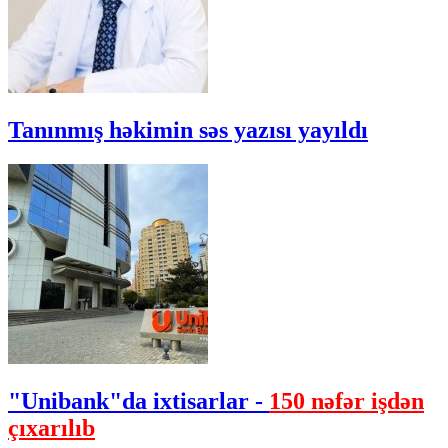
Tanınmış həkimin səs yazısı yayıldı
"Unibank"da ixtisarlar -
150 nəfər işdən
çıxarılıb