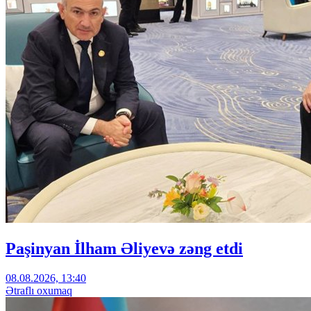
Paşinyan İlham Əliyevə zəng etdi
08.08.2026, 13:40
Ətraflı oxumaq