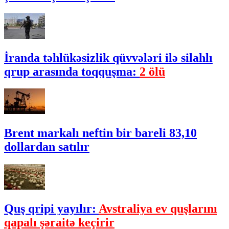
İranda təhlükəsizlik qüvvələri ilə silahlı
qrup arasında toqquşma:
2 ölü
Brent markalı neftin bir bareli 83,10
dollardan satılır
Quş qripi yayılır:
Avstraliya ev quşlarını
qapalı şəraitə keçirir