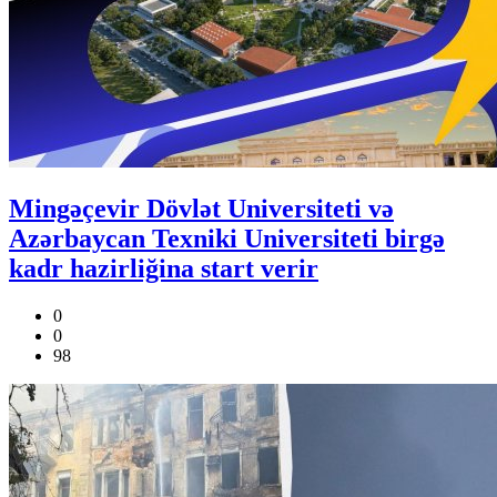
Mingəçevir Dövlət Universiteti və
Azərbaycan Texniki Universiteti birgə
kadr hazirliğina start verir
0
0
98