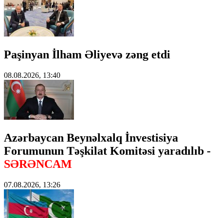
Paşinyan İlham Əliyevə zəng etdi
08.08.2026, 13:40
Azərbaycan Beynəlxalq İnvestisiya
Forumunun Təşkilat Komitəsi yaradılıb -
SƏRƏNCAM
07.08.2026, 13:26