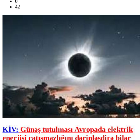
0
42
KİV:
Günəş tutulması Avropada elektrik
enerjisi çatışmazlığını dərinləşdirə bilər