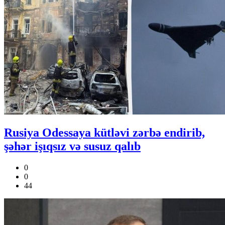
Rusiya Odessaya kütləvi zərbə endirib,
şəhər işıqsız və susuz qalıb
0
0
44