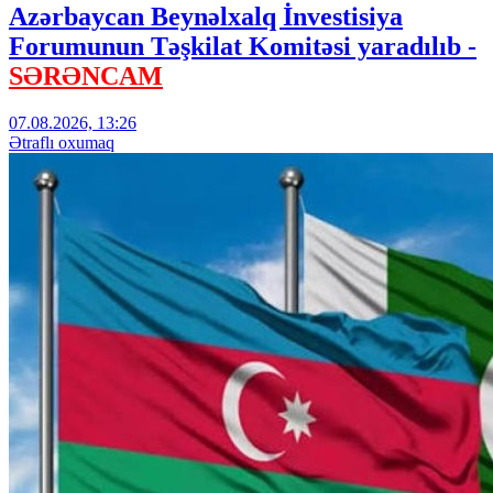
Azərbaycan Beynəlxalq İnvestisiya
Forumunun Təşkilat Komitəsi yaradılıb -
SƏRƏNCAM
07.08.2026, 13:26
Ətraflı oxumaq