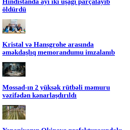
Hindistanda ayı iki uşağı parçalayıb
öldürdü
Kristal və Hansgrohe arasında
əməkdaşlıq memorandumu imzalanıb
Mossad-ın 2 yüksək rütbəli məmuru
vəzifədən kənarlaşdırıldı