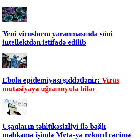
Yeni virusların yaranmasında süni
intellektdən istifadə edilib
Ebola epidemiyası şiddətlənir:
Virus
mutasiyaya uğramış ola bilər
Uşaqların təhlükəsizliyi ilə bağlı
məhkəmə işində Meta-ya rekord cərimə