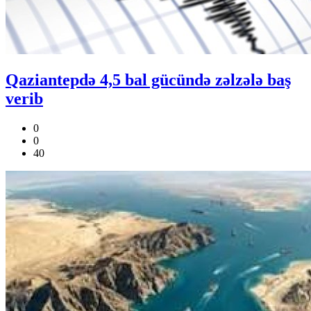
Qaziantepdə 4,5 bal gücündə zəlzələ baş
verib
0
0
40