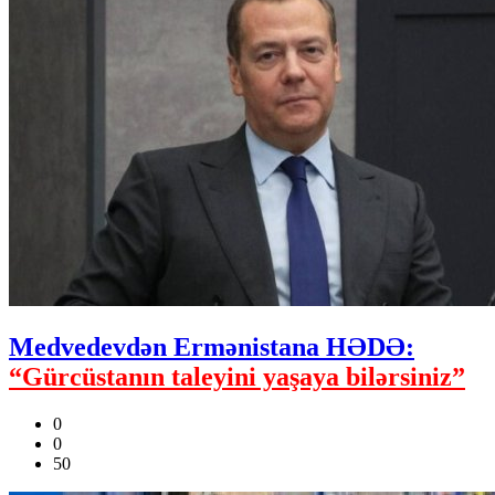
Medvedevdən Ermənistana HƏDƏ:
“Gürcüstanın taleyini yaşaya bilərsiniz”
0
0
50