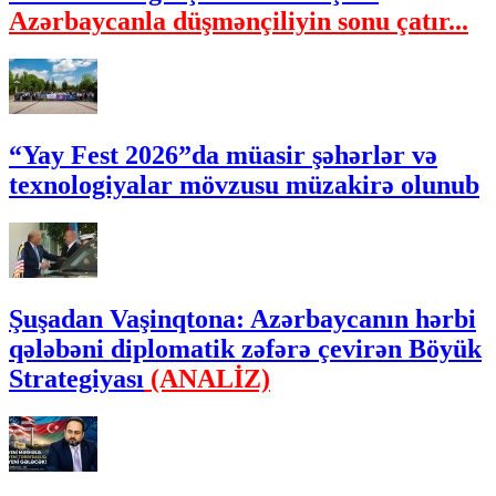
Azərbaycanla düşmənçiliyin sonu çatır...
“Yay Fest 2026”da müasir şəhərlər və
texnologiyalar mövzusu müzakirə olunub
Şuşadan Vaşinqtona: Azərbaycanın hərbi
qələbəni diplomatik zəfərə çevirən Böyük
Strategiyası
(ANALİZ)