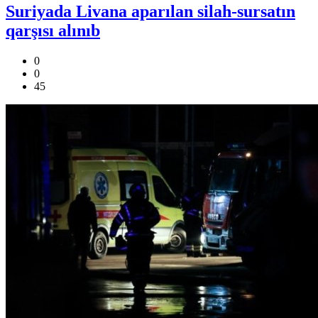
Suriyada Livana aparılan silah-sursatın
qarşısı alınıb
0
0
45