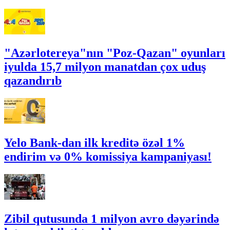
"Azərlotereya"nın "Poz-Qazan" oyunları
iyulda 15,7 milyon manatdan çox uduş
qazandırıb
Yelo Bank-dan ilk kreditə özəl 1%
endirim və 0% komissiya kampaniyası!
Zibil qutusunda 1 milyon avro dəyərində