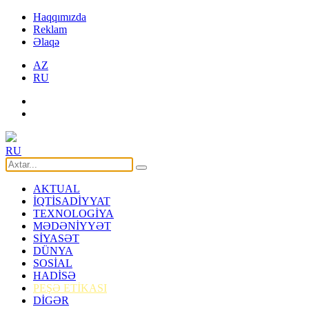
Haqqımızda
Reklam
Əlaqə
AZ
RU
RU
AKTUAL
İQTİSADİYYAT
TEXNOLOGİYA
MƏDƏNİYYƏT
SİYASƏT
DÜNYA
SOSİAL
HADİSƏ
PEŞƏ ETİKASI
DİGƏR