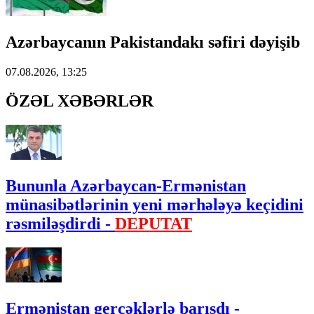
Azərbaycanın Pakistandakı səfiri dəyişib
07.08.2026, 13:25
ÖZƏL XƏBƏRLƏR
Bununla Azərbaycan-Ermənistan
münasibətlərinin yeni mərhələyə keçidini
rəsmiləşdirdi -
DEPUTAT
Ermənistan gerçəklərlə barışdı -