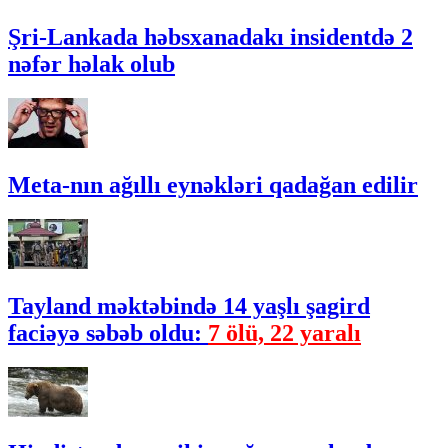
Şri-Lankada həbsxanadakı insidentdə 2
nəfər həlak olub
Meta-nın ağıllı eynəkləri qadağan edilir
Tayland məktəbində 14 yaşlı şagird
faciəyə səbəb oldu:
7 ölü, 22 yaralı