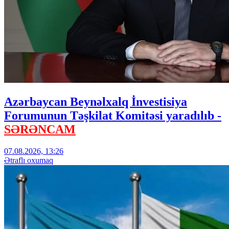
Azərbaycan Beynəlxalq İnvestisiya
Forumunun Təşkilat Komitəsi yaradılıb -
SƏRƏNCAM
07.08.2026, 13:26
Ətraflı oxumaq