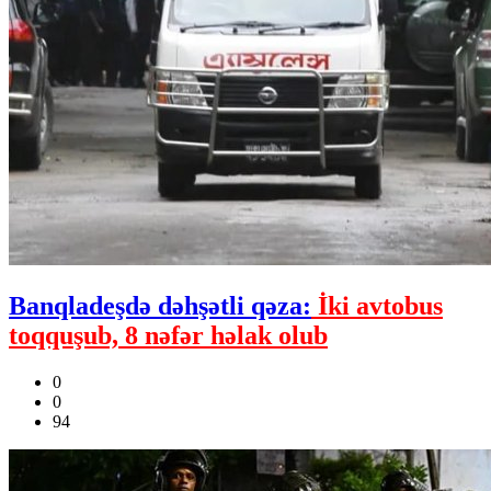
Banqladeşdə dəhşətli qəza:
İki avtobus
toqquşub, 8 nəfər həlak olub
0
0
94