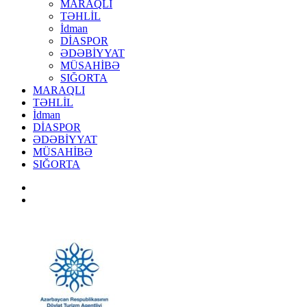
MARAQLI
TƏHLİL
İdman
DİASPOR
ƏDƏBİYYAT
MÜSAHİBƏ
SIĞORTA
MARAQLI
TƏHLİL
İdman
DİASPOR
ƏDƏBİYYAT
MÜSAHİBƏ
SIĞORTA