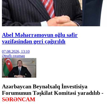
Abel Məhərrəmovun oğlu səfir
vəzifəsindən geri çağırıldı
07.08.2026, 13:10
Ətraflı oxumaq
Azərbaycan Beynəlxalq İnvestisiya
Forumunun Təşkilat Komitəsi yaradılıb -
SƏRƏNCAM