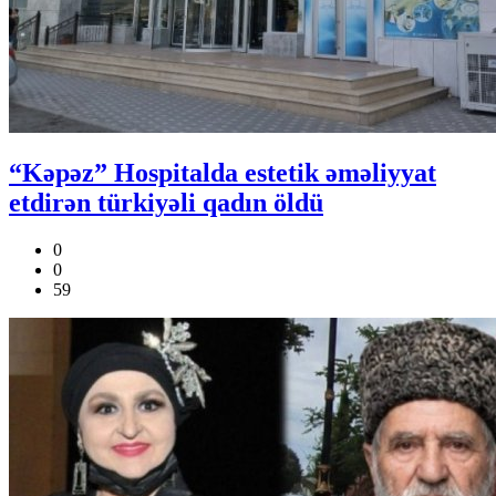
“Kəpəz” Hospitalda estetik əməliyyat
etdirən türkiyəli qadın öldü
0
0
59