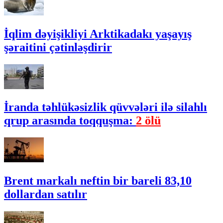
İqlim dəyişikliyi Arktikadakı yaşayış
şəraitini çətinləşdirir
İranda təhlükəsizlik qüvvələri ilə silahlı
qrup arasında toqquşma:
2 ölü
Brent markalı neftin bir bareli 83,10
dollardan satılır