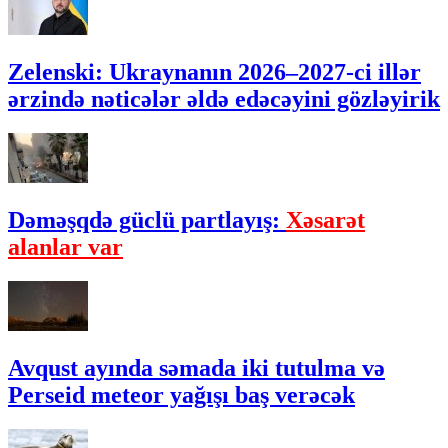
Zelenski: Ukraynanın 2026–2027-ci illər
ərzində nəticələr əldə edəcəyini gözləyirik
Dəməşqdə güclü partlayış:
Xəsarət
alanlar var
Avqust ayında səmada iki tutulma və
Perseid meteor yağışı baş verəcək