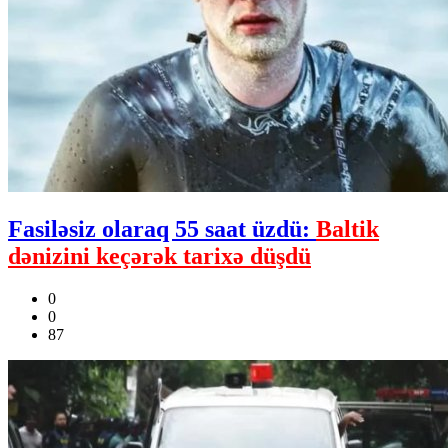
Fasiləsiz olaraq 55 saat üzdü:
Baltik
dənizini keçərək tarixə düşdü
0
0
87