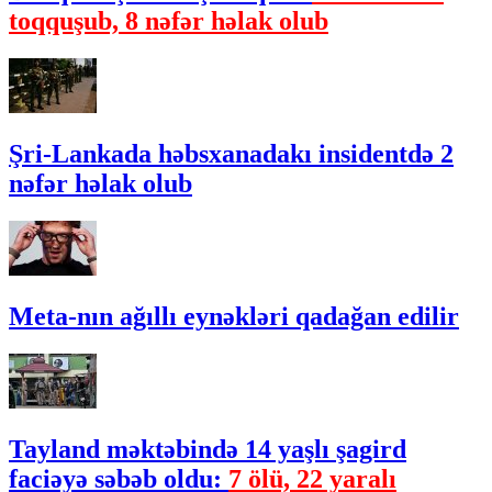
toqquşub, 8 nəfər həlak olub
Şri-Lankada həbsxanadakı insidentdə 2
nəfər həlak olub
Meta-nın ağıllı eynəkləri qadağan edilir
Tayland məktəbində 14 yaşlı şagird
faciəyə səbəb oldu:
7 ölü, 22 yaralı