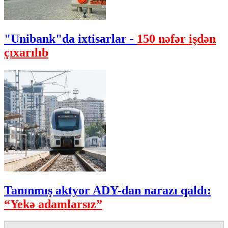
"Unibank"da ixtisarlar -
150 nəfər işdən
çıxarılıb
Tanınmış aktyor ADY-dan narazı qaldı:
“Yekə adamlarsız”