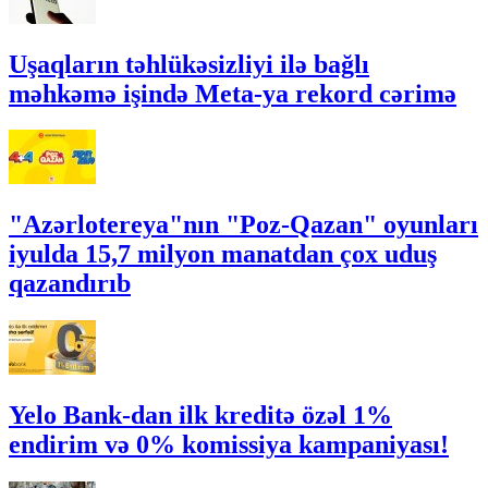
Uşaqların təhlükəsizliyi ilə bağlı
məhkəmə işində Meta-ya rekord cərimə
"Azərlotereya"nın "Poz-Qazan" oyunları
iyulda 15,7 milyon manatdan çox uduş
qazandırıb
Yelo Bank-dan ilk kreditə özəl 1%
endirim və 0% komissiya kampaniyası!