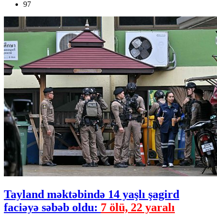
97
Tayland məktəbində 14 yaşlı şagird
faciəyə səbəb oldu:
7 ölü, 22 yaralı