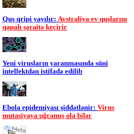
Quş qripi yayılır:
Avstraliya ev quşlarını
qapalı şəraitə keçirir
Yeni virusların yaranmasında süni
intellektdən istifadə edilib
Ebola epidemiyası şiddətlənir:
Virus
mutasiyaya uğramış ola bilər