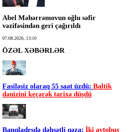
Abel Məhərrəmovun oğlu səfir
vəzifəsindən geri çağırıldı
07.08.2026, 13:10
ÖZƏL XƏBƏRLƏR
Fasiləsiz olaraq 55 saat üzdü:
Baltik
dənizini keçərək tarixə düşdü
Banqladeşdə dəhşətli qəza:
İki avtobus