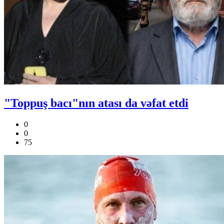
"Toppuş bacı"nın atası da vəfat etdi
0
0
75