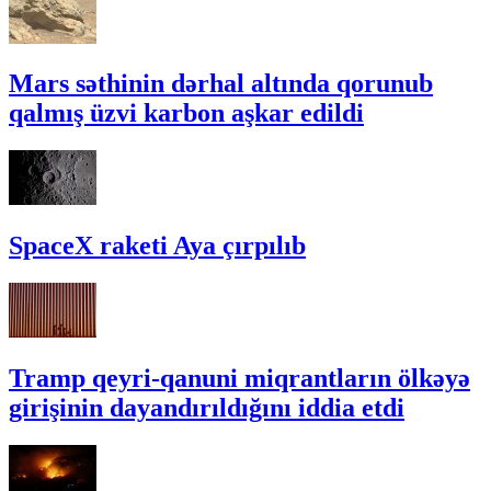
Mars səthinin dərhal altında qorunub
qalmış üzvi karbon aşkar edildi
SpaceX raketi Aya çırpılıb
Tramp qeyri-qanuni miqrantların ölkəyə
girişinin dayandırıldığını iddia etdi