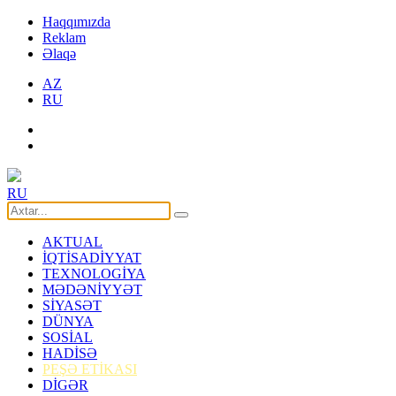
Haqqımızda
Reklam
Əlaqə
AZ
RU
RU
AKTUAL
İQTİSADİYYAT
TEXNOLOGİYA
MƏDƏNİYYƏT
SİYASƏT
DÜNYA
SOSİAL
HADİSƏ
PEŞƏ ETİKASI
DİGƏR