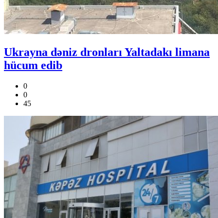
Ukrayna dəniz dronları Yaltadakı limana
hücum edib
0
0
45