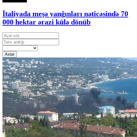
İtaliyada meşə yanğınları nəticəsində 70
000 hektar ərazi külə dönüb
Axtar