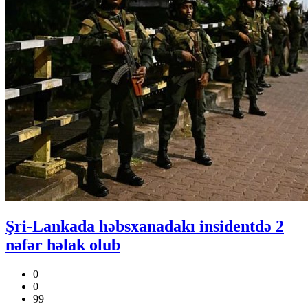
Şri-Lankada həbsxanadakı insidentdə 2
nəfər həlak olub
0
0
99