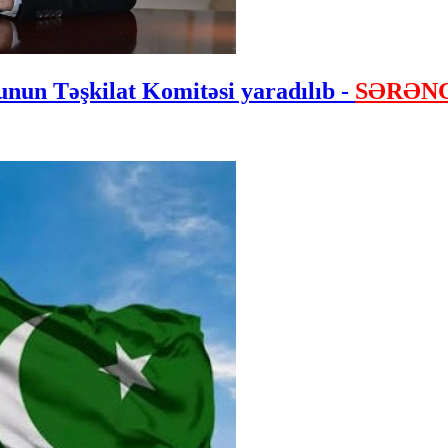
nun Təşkilat Komitəsi yaradılıb -
SƏRƏN