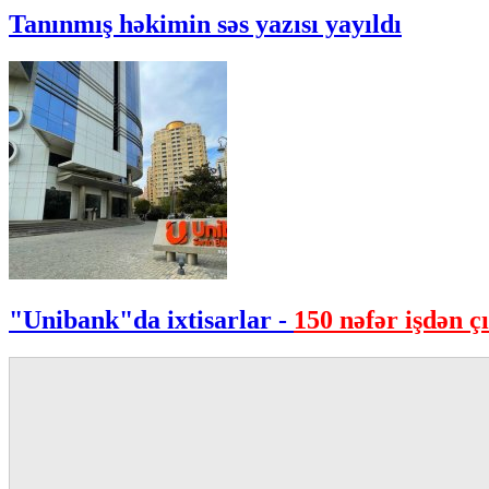
Tanınmış həkimin səs yazısı yayıldı
"Unibank"da ixtisarlar -
150 nəfər işdən çı