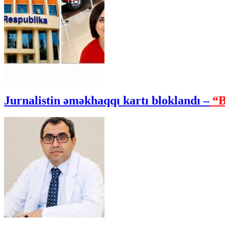
Jurnalistin əməkhaqqı kartı bloklandı –
“B