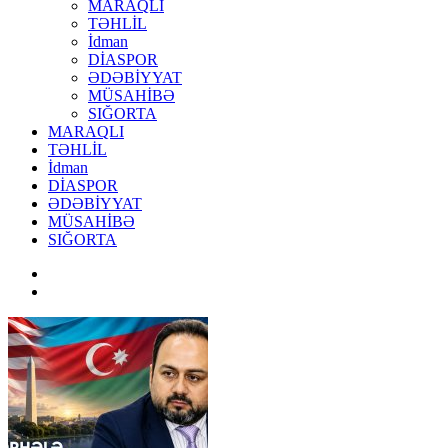
MARAQLI
TƏHLİL
İdman
DİASPOR
ƏDƏBİYYAT
MÜSAHİBƏ
SIĞORTA
MARAQLI
TƏHLİL
İdman
DİASPOR
ƏDƏBİYYAT
MÜSAHİBƏ
SIĞORTA