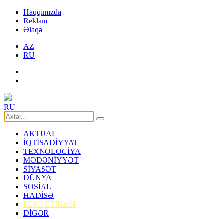
Haqqımızda
Reklam
Əlaqə
AZ
RU
RU
AKTUAL
İQTİSADİYYAT
TEXNOLOGİYA
MƏDƏNİYYƏT
SİYASƏT
DÜNYA
SOSİAL
HADİSƏ
PEŞƏ ETİKASI
DİGƏR