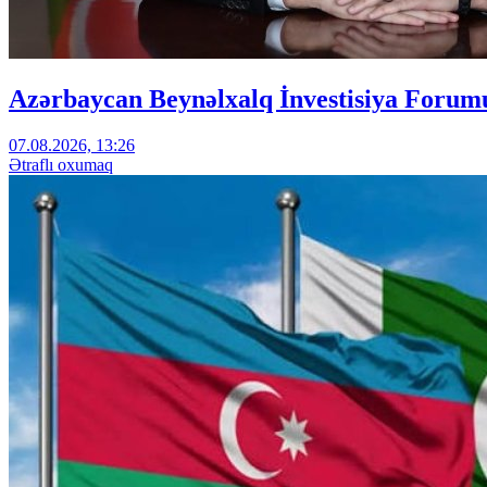
Azərbaycan Beynəlxalq İnvestisiya Forumu
07.08.2026, 13:26
Ətraflı oxumaq