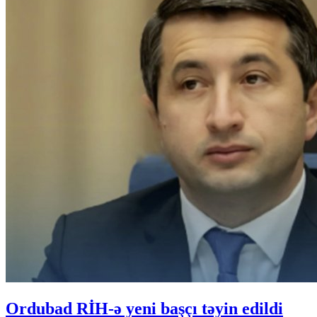
Ordubad RİH-ə yeni başçı təyin edildi