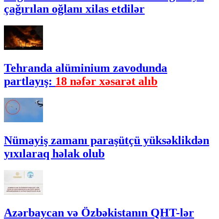
çağırılan oğlanı xilas etdilər
Tehranda alüminium zavodunda
partlayış:
18 nəfər xəsarət alıb
Nümayiş zamanı paraşütçü yüksəklikdən
yıxılaraq həlak olub
Azərbaycan və Özbəkistanın QHT-lər