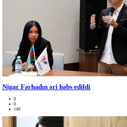
Nigar Fərhadın əri həbs edildi
0
0
149