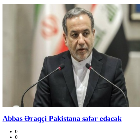
Abbas Əraqçi Pakistana səfər edəcək
0
0