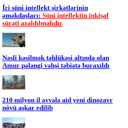
İri süni intellekt şirkətlərinin
əməkdaşları:
Süni intellektin inkişaf
sürəti azaldılmalıdır
Nəsli kəsilmək təhlükəsi altında olan
Amur pələngi vəhşi təbiətə buraxıldı
210 milyon il əvvələ aid yeni dinozavr
növü aşkar edilib