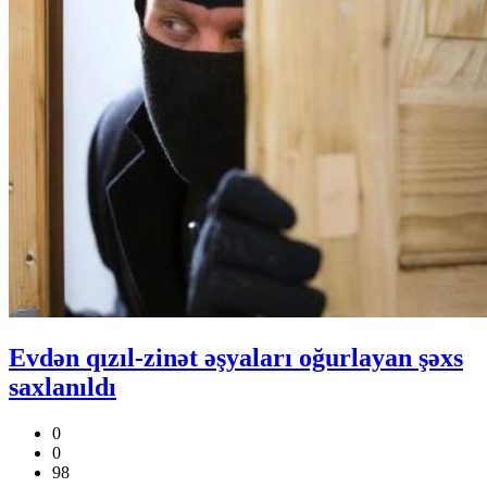
Evdən qızıl-zinət əşyaları oğurlayan şəxs
saxlanıldı
0
0
98