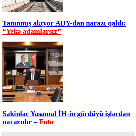
Tanınmış aktyor ADY-dan narazı qaldı:
“Yekə adamlarsız”
Sakinlər Yasamal İH-in gördüyü işlərdən
narazıdır –
Foto