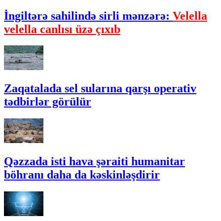
İngiltərə sahilində sirli mənzərə:
Velella
velella canlısı üzə çıxıb
Zaqatalada sel sularına qarşı operativ
tədbirlər görülür
Qəzzada isti hava şəraiti humanitar
böhranı daha da kəskinləşdirir