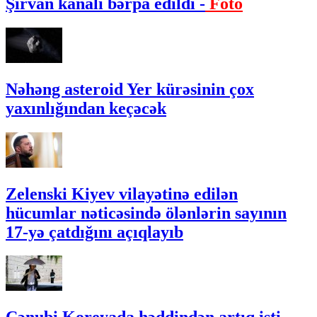
Şirvan kanalı bərpa edildi -
Foto
Nəhəng asteroid Yer kürəsinin çox
yaxınlığından keçəcək
Zelenski Kiyev vilayətinə edilən
hücumlar nəticəsində ölənlərin sayının
17-yə çatdığını açıqlayıb