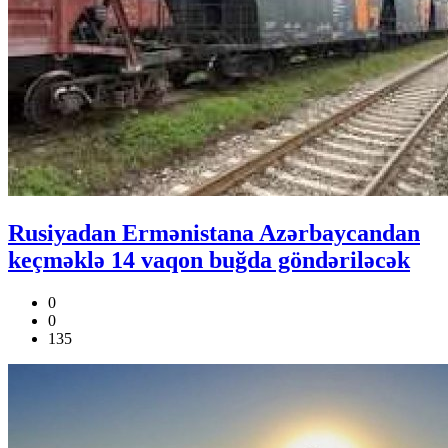
Rusiyadan Ermənistana Azərbaycandan
keçməklə 14 vaqon buğda göndəriləcək
0
0
135