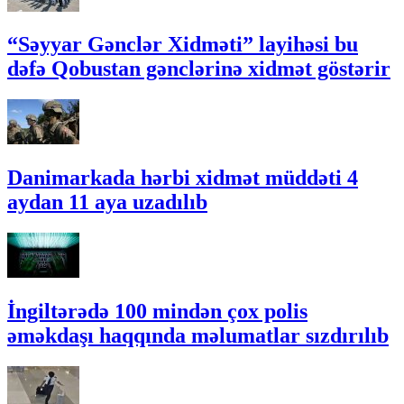
“Səyyar Gənclər Xidməti” layihəsi bu
dəfə Qobustan gənclərinə xidmət göstərir
Danimarkada hərbi xidmət müddəti 4
aydan 11 aya uzadılıb
İngiltərədə 100 mindən çox polis
əməkdaşı haqqında məlumatlar sızdırılıb