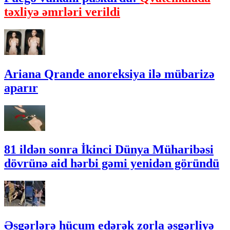
təxliyə əmrləri verildi
Ariana Qrande anoreksiya ilə mübarizə
aparır
81 ildən sonra İkinci Dünya Müharibəsi
dövrünə aid hərbi gəmi yenidən göründü
Əsgərlərə hücum edərək zorla əsgərliyə