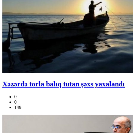
Xəzərdə torla balıq tutan şəxs yaxalandı
0
0
149