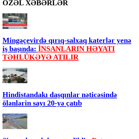
ÖZƏL XƏBƏRLƏR
Mingəçevirdə qırıq-salxaq katerlər yenə
iş başında:
İNSANLARIN HƏYATI
TƏHLÜKƏYƏ ATILIR
Hindistandakı daşqınlar nəticəsində
ölənlərin sayı 20-yə çatıb