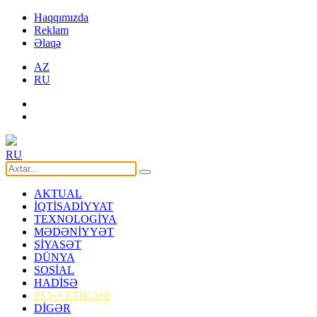
Haqqımızda
Reklam
Əlaqə
AZ
RU
RU
AKTUAL
İQTİSADİYYAT
TEXNOLOGİYA
MƏDƏNİYYƏT
SİYASƏT
DÜNYA
SOSİAL
HADİSƏ
PEŞƏ ETİKASI
DİGƏR