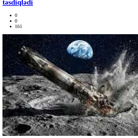
təsdiqlədi
0
0
161