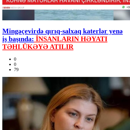
Mingəçevirdə qırıq-salxaq katerlər yenə
iş başında:
İNSANLARIN HƏYATI
TƏHLÜKƏYƏ ATILIR
0
0
79