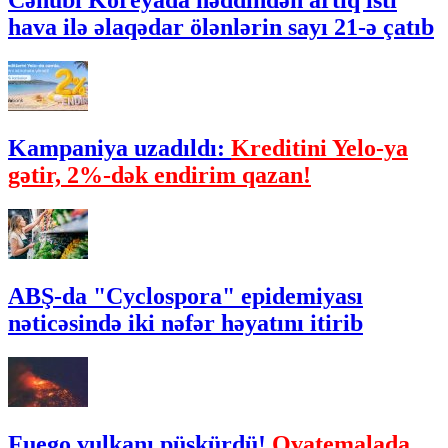
Cənubi Koreyada həddindən artıq isti
hava ilə əlaqədar ölənlərin sayı 21-ə çatıb
Kampaniya uzadıldı:
Kreditini Yelo-ya
gətir, 2%-dək endirim qazan!
ABŞ-da "Cyclospora" epidemiyası
nəticəsində iki nəfər həyatını itirib
Fuego vulkanı püskürdü!
Qvatemalada