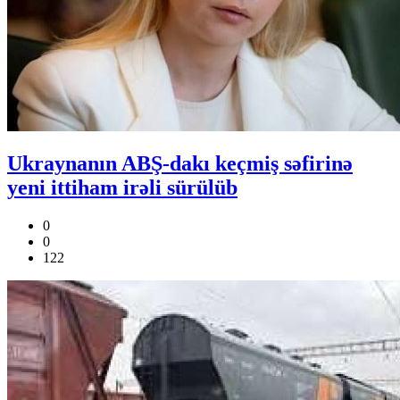
Ukraynanın ABŞ-dakı keçmiş səfirinə
yeni ittiham irəli sürülüb
0
0
122