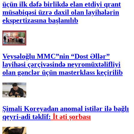
üçün ilk dəfə birlikdə elan etdiyi qrant
müsabiqəsi üzrə daxil olan layihələrin
ekspertizasına başlanılıb
Veysəloğlu MMC”nin “Dost Əllər”
layihəsi çərçivəsində neyromüxtəlifliyi
olan gənclər üçün masterklass keçirilib
Şimali Koreyadan anomal istilər ilə bağlı
qeyri-adi təklif:
İt əti şorbası