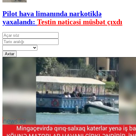
Pilot hava limanında narkotiklə
yaxalandı:
Testin nəticəsi müsbət çıxdı
Axtar