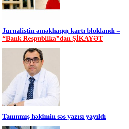
Jurnalistin əməkhaqqı kartı bloklandı –
“Bank Respublika”dan ŞİKAYƏT
Tanınmış həkimin səs yazısı yayıldı