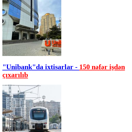
"Unibank"da ixtisarlar -
150 nəfər işdən
çıxarılıb