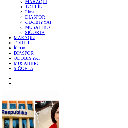
MARAQLI
TƏHLİL
İdman
DİASPOR
ƏDƏBİYYAT
MÜSAHİBƏ
SIĞORTA
MARAQLI
TƏHLİL
İdman
DİASPOR
ƏDƏBİYYAT
MÜSAHİBƏ
SIĞORTA