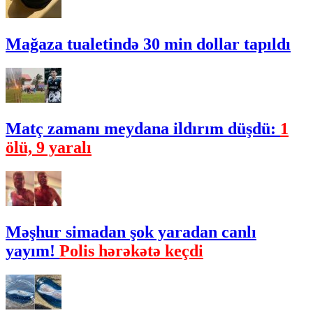
Mağaza tualetində 30 min dollar tapıldı
Matç zamanı meydana ildırım düşdü:
1
ölü, 9 yaralı
Məşhur simadan şok yaradan canlı
yayım!
Polis hərəkətə keçdi