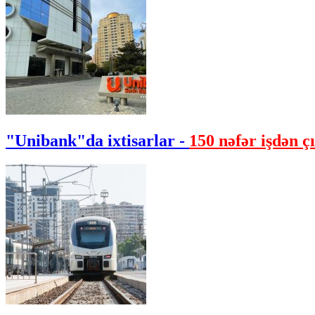
"Unibank"da ixtisarlar -
150 nəfər işdən çı