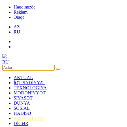
Haqqımızda
Reklam
Əlaqə
AZ
RU
RU
AKTUAL
İQTİSADİYYAT
TEXNOLOGİYA
MƏDƏNİYYƏT
SİYASƏT
DÜNYA
SOSİAL
HADİSƏ
PEŞƏ ETİKASI
DİGƏR