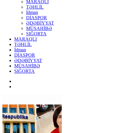
MARAQLI
TƏHLİL
İdman
DİASPOR
ƏDƏBİYYAT
MÜSAHİBƏ
SIĞORTA
MARAQLI
TƏHLİL
İdman
DİASPOR
ƏDƏBİYYAT
MÜSAHİBƏ
SIĞORTA