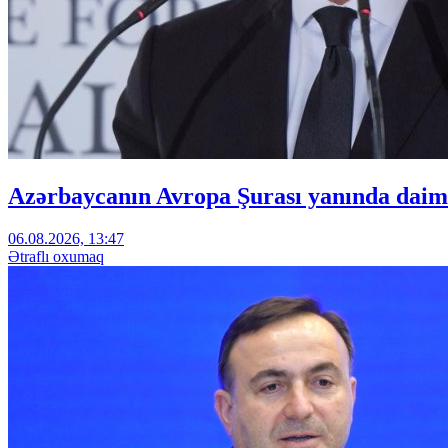
Azərbaycanın Avropa Şurası yanında daimi
06.08.2026, 13:47
Ətraflı oxumaq