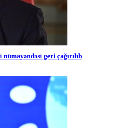
 nümayəndəsi geri çağırılıb