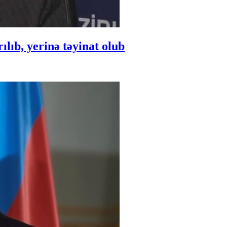
ıb, yerinə təyinat olub