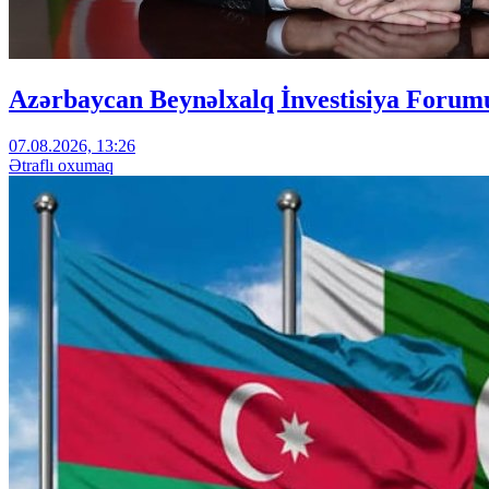
Azərbaycan Beynəlxalq İnvestisiya Forumu
07.08.2026, 13:26
Ətraflı oxumaq