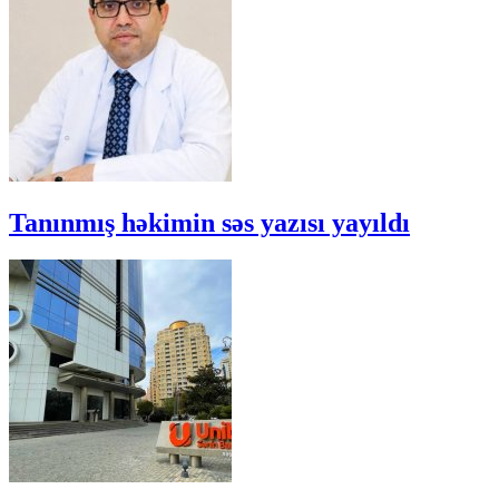
Tanınmış həkimin səs yazısı yayıldı