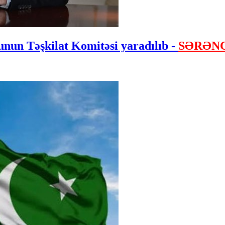
nun Təşkilat Komitəsi yaradılıb -
SƏRƏN