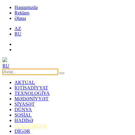
Haqqımızda
Reklam
Əlaqə
AZ
RU
RU
AKTUAL
İQTİSADİYYAT
TEXNOLOGİYA
MƏDƏNİYYƏT
SİYASƏT
DÜNYA
SOSİAL
HADİSƏ
PEŞƏ ETİKASI
DİGƏR