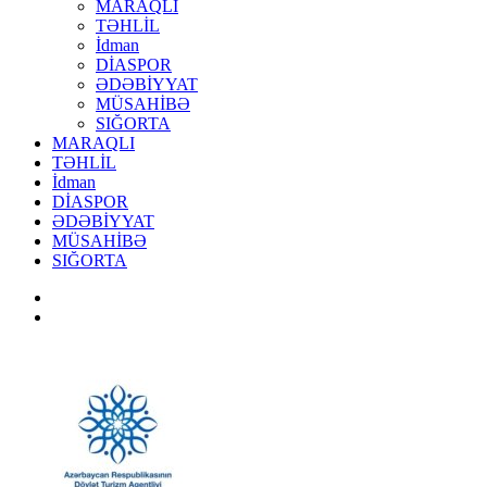
MARAQLI
TƏHLİL
İdman
DİASPOR
ƏDƏBİYYAT
MÜSAHİBƏ
SIĞORTA
MARAQLI
TƏHLİL
İdman
DİASPOR
ƏDƏBİYYAT
MÜSAHİBƏ
SIĞORTA