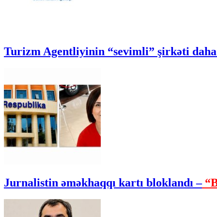
Turizm Agentliyinin “sevimli” şirkəti daha 
Jurnalistin əməkhaqqı kartı bloklandı –
“B