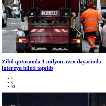
Zibil qutusunda 1 milyon avro dəyərində
lotereya bileti tapılıb
0
0
83