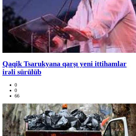
Qaqik Tsarukyana qarşı yeni ittihamlar
irəli sürülüb
0
0
66