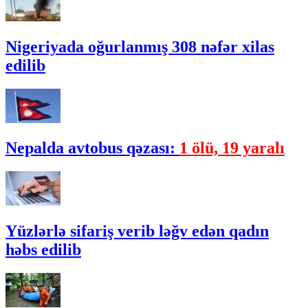
Nigeriyada oğurlanmış 308 nəfər xilas
edilib
Nepalda avtobus qəzası:
1 ölü, 19 yaralı
Yüzlərlə sifariş verib ləğv edən qadın
həbs edilib