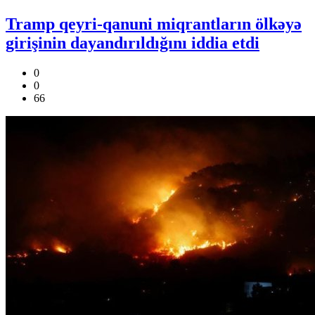
Tramp qeyri-qanuni miqrantların ölkəyə
girişinin dayandırıldığını iddia etdi
0
0
66