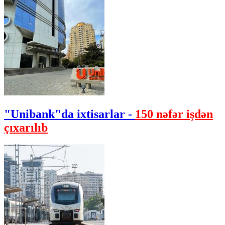
"Unibank"da ixtisarlar -
150 nəfər işdən
çıxarılıb