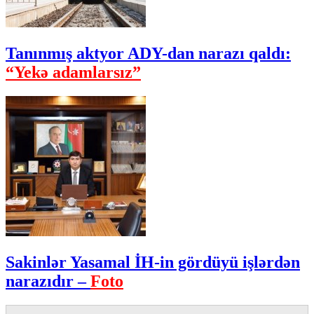
Tanınmış aktyor ADY-dan narazı qaldı:
“Yekə adamlarsız”
Sakinlər Yasamal İH-in gördüyü işlərdən
narazıdır –
Foto