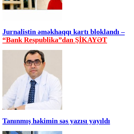
Jurnalistin əməkhaqqı kartı bloklandı –
“Bank Respublika”dan ŞİKAYƏT
Tanınmış həkimin səs yazısı yayıldı