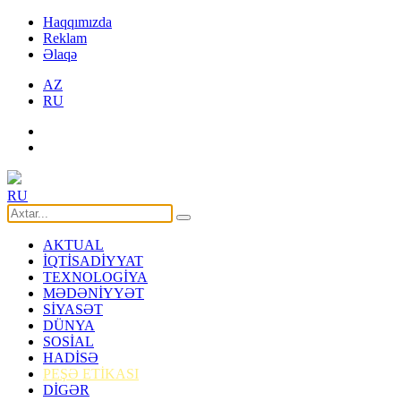
Haqqımızda
Reklam
Əlaqə
AZ
RU
RU
AKTUAL
İQTİSADİYYAT
TEXNOLOGİYA
MƏDƏNİYYƏT
SİYASƏT
DÜNYA
SOSİAL
HADİSƏ
PEŞƏ ETİKASI
DİGƏR