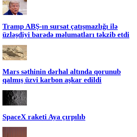
Tramp ABŞ-ın sursat çatışmazlığı ilə
üzləşdiyi barədə məlumatları təkzib etdi
Mars səthinin dərhal altında qorunub
qalmış üzvi karbon aşkar edildi
SpaceX raketi Aya çırpılıb