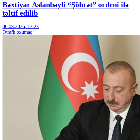
Bəxtiyar Aslanbəyli “Şöhrət” ordeni ilə
təltif edilib
06.08.2026, 13:23
Ətraflı oxumaq