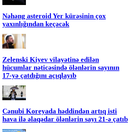
Nəhəng asteroid Yer kürəsinin çox
yaxınlığından keçəcək
Zelenski Kiyev vilayətinə edilən
hücumlar nəticəsində ölənlərin sayının
17-yə çatdığını açıqlayıb
Cənubi Koreyada həddindən artıq isti
hava ilə əlaqədar ölənlərin sayı 21-ə çatıb