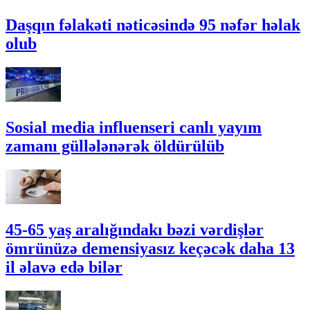
Daşqın fəlakəti nəticəsində 95 nəfər həlak
olub
Sosial media influenseri canlı yayım
zamanı güllələnərək öldürülüb
45-65 yaş aralığındakı bəzi vərdişlər
ömrünüzə demensiyasız keçəcək daha 13
il əlavə edə bilər