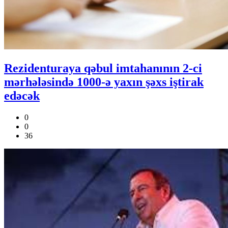
Rezidenturaya qəbul imtahanının 2-ci
mərhələsində 1000-ə yaxın şəxs iştirak
edəcək
0
0
36