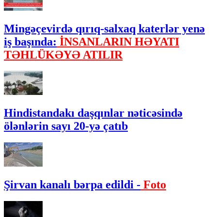
Mingəçevirdə qırıq-salxaq katerlər yenə
iş başında:
İNSANLARIN HƏYATI
TƏHLÜKƏYƏ ATILIR
Hindistandakı daşqınlar nəticəsində
ölənlərin sayı 20-yə çatıb
Şirvan kanalı bərpa edildi -
Foto