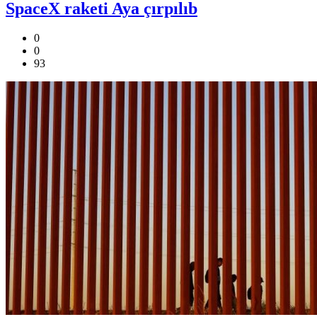
SpaceX raketi Aya çırpılıb
0
0
93