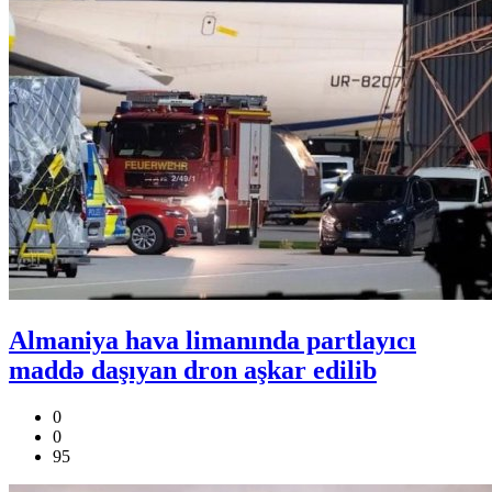
Almaniya hava limanında partlayıcı
maddə daşıyan dron aşkar edilib
0
0
95