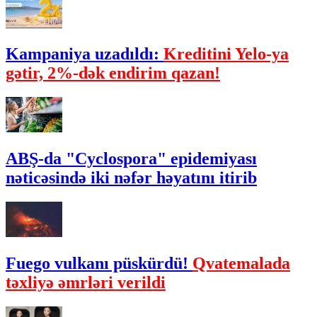
Kampaniya uzadıldı:
Kreditini Yelo-ya
gətir, 2%-dək endirim qazan!
ABŞ-da "Cyclospora" epidemiyası
nəticəsində iki nəfər həyatını itirib
Fuego vulkanı püskürdü!
Qvatemalada
təxliyə əmrləri verildi