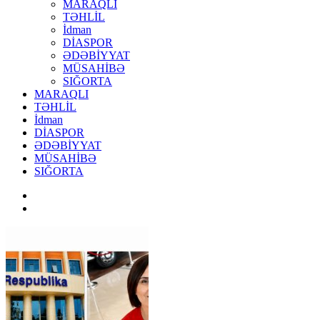
MARAQLI
TƏHLİL
İdman
DİASPOR
ƏDƏBİYYAT
MÜSAHİBƏ
SIĞORTA
MARAQLI
TƏHLİL
İdman
DİASPOR
ƏDƏBİYYAT
MÜSAHİBƏ
SIĞORTA