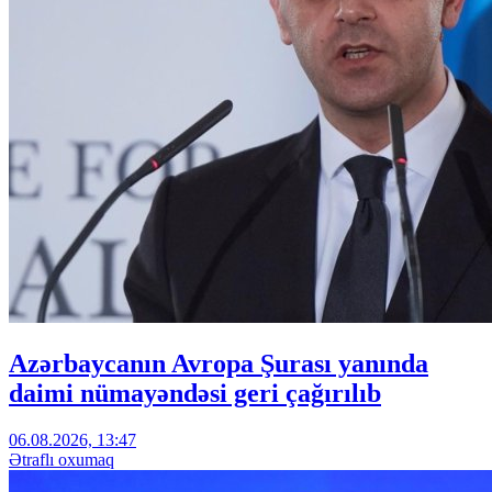
Azərbaycanın Avropa Şurası yanında
daimi nümayəndəsi geri çağırılıb
06.08.2026, 13:47
Ətraflı oxumaq