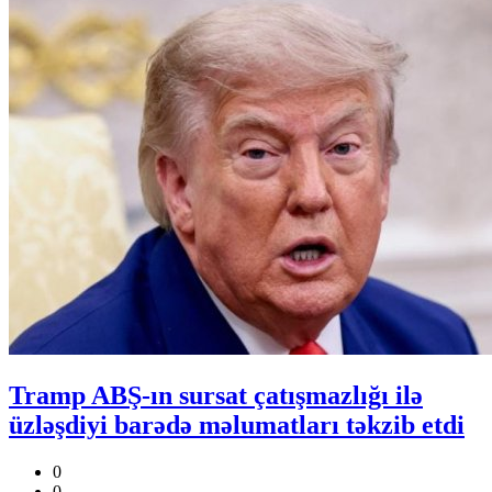
Tramp ABŞ-ın sursat çatışmazlığı ilə
üzləşdiyi barədə məlumatları təkzib etdi
0
0