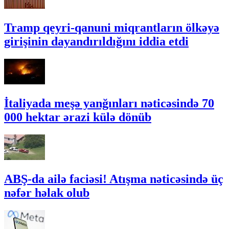
Tramp qeyri-qanuni miqrantların ölkəyə
girişinin dayandırıldığını iddia etdi
İtaliyada meşə yanğınları nəticəsində 70
000 hektar ərazi külə dönüb
ABŞ-da ailə faciəsi! Atışma nəticəsində üç
nəfər həlak olub