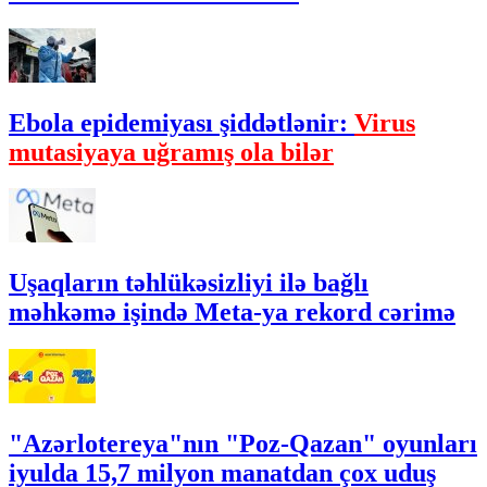
Ebola epidemiyası şiddətlənir:
Virus
mutasiyaya uğramış ola bilər
Uşaqların təhlükəsizliyi ilə bağlı
məhkəmə işində Meta-ya rekord cərimə
"Azərlotereya"nın "Poz-Qazan" oyunları
iyulda 15,7 milyon manatdan çox uduş