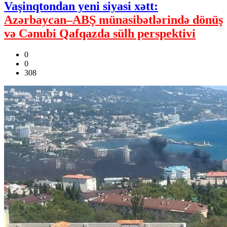
Vaşinqtondan yeni siyasi xətt:
Azərbaycan–ABŞ münasibətlərində dönüş
və Cənubi Qafqazda sülh perspektivi
0
0
308