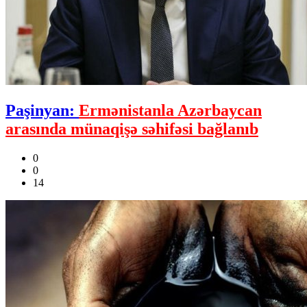
Paşinyan:
Ermənistanla Azərbaycan
arasında münaqişə səhifəsi bağlanıb
0
0
14