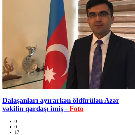
Dalaşanları ayırarkən öldürülən Azər
vəkilin qardaşı imiş -
Foto
0
0
17