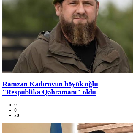
Ramzan Kadırovun böyük oğlu
"Respublika Qəhrəmanı" oldu
0
0
20