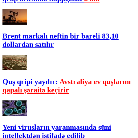
Brent markalı neftin bir bareli 83,10
dollardan satılır
Quş qripi yayılır:
Avstraliya ev quşlarını
qapalı şəraitə keçirir
Yeni virusların yaranmasında süni
intellektdən istifadə edilib