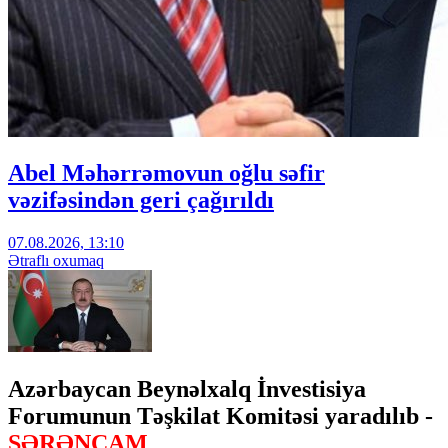
Abel Məhərrəmovun oğlu səfir
vəzifəsindən geri çağırıldı
07.08.2026, 13:10
Ətraflı oxumaq
Azərbaycan Beynəlxalq İnvestisiya
Forumunun Təşkilat Komitəsi yaradılıb -
SƏRƏNCAM