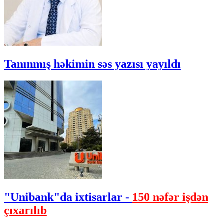
Tanınmış həkimin səs yazısı yayıldı
"Unibank"da ixtisarlar -
150 nəfər işdən
çıxarılıb