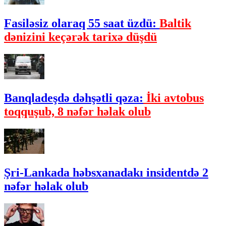
Fasiləsiz olaraq 55 saat üzdü:
Baltik
dənizini keçərək tarixə düşdü
Banqladeşdə dəhşətli qəza:
İki avtobus
toqquşub, 8 nəfər həlak olub
Şri-Lankada həbsxanadakı insidentdə 2
nəfər həlak olub