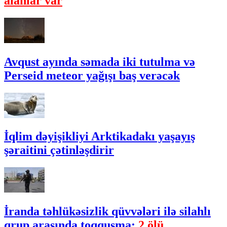
alanlar var
Avqust ayında səmada iki tutulma və
Perseid meteor yağışı baş verəcək
İqlim dəyişikliyi Arktikadakı yaşayış
şəraitini çətinləşdirir
İranda təhlükəsizlik qüvvələri ilə silahlı
qrup arasında toqquşma:
2 ölü