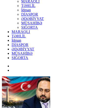
MARAQLI
TƏHLİL
İdman
DİASPOR
ƏDƏBİYYAT
MÜSAHİBƏ
SIĞORTA
MARAQLI
TƏHLİL
İdman
DİASPOR
ƏDƏBİYYAT
MÜSAHİBƏ
SIĞORTA