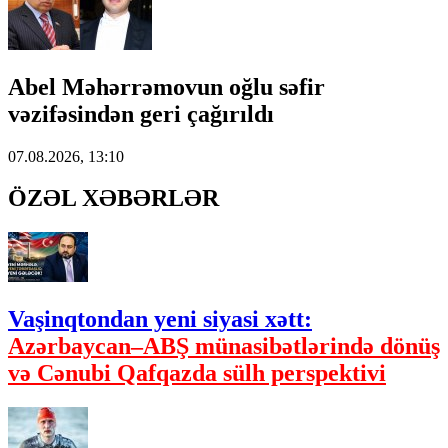
Abel Məhərrəmovun oğlu səfir
vəzifəsindən geri çağırıldı
07.08.2026, 13:10
ÖZƏL XƏBƏRLƏR
Vaşinqtondan yeni siyasi xətt:
Azərbaycan–ABŞ münasibətlərində dönüş
və Cənubi Qafqazda sülh perspektivi