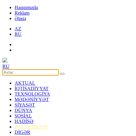
Haqqımızda
Reklam
Əlaqə
AZ
RU
RU
AKTUAL
İQTİSADİYYAT
TEXNOLOGİYA
MƏDƏNİYYƏT
SİYASƏT
DÜNYA
SOSİAL
HADİSƏ
PEŞƏ ETİKASI
DİGƏR