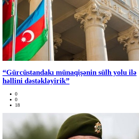
“Gürcüstandakı münaqişənin sülh yolu ilə
həllini dəstəkləyirik”
0
0
18