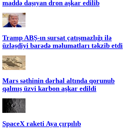
maddə daşıyan dron aşkar edilib
Tramp ABŞ-ın sursat çatışmazlığı ilə
üzləşdiyi barədə məlumatları təkzib etdi
Mars səthinin dərhal altında qorunub
qalmış üzvi karbon aşkar edildi
SpaceX raketi Aya çırpılıb