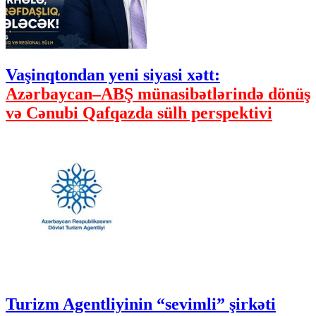
Vaşinqtondan yeni siyasi xətt:
Azərbaycan–ABŞ münasibətlərində dönüş
və Cənubi Qafqazda sülh perspektivi
Turizm Agentliyinin “sevimli” şirkəti