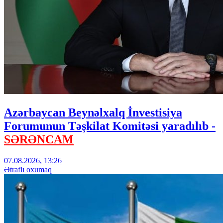
Azərbaycan Beynəlxalq İnvestisiya
Forumunun Təşkilat Komitəsi yaradılıb -
SƏRƏNCAM
07.08.2026, 13:26
Ətraflı oxumaq