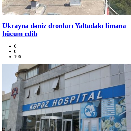
Ukrayna dəniz dronları Yaltadakı limana
hücum edib
0
0
196