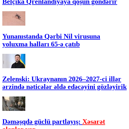
Belçika Qrenlandiyaya qoşun göndərir
Yunanıstanda Qərbi Nil virusuna
yoluxma halları 65-ə çatıb
Zelenski: Ukraynanın 2026–2027-ci illər
ərzində nəticələr əldə edəcəyini gözləyirik
Dəməşqdə güclü partlayış:
Xəsarət