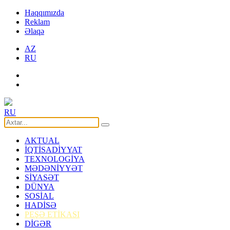
Haqqımızda
Reklam
Əlaqə
AZ
RU
RU
AKTUAL
İQTİSADİYYAT
TEXNOLOGİYA
MƏDƏNİYYƏT
SİYASƏT
DÜNYA
SOSİAL
HADİSƏ
PEŞƏ ETİKASI
DİGƏR