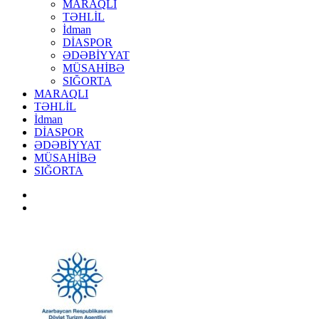
MARAQLI
TƏHLİL
İdman
DİASPOR
ƏDƏBİYYAT
MÜSAHİBƏ
SIĞORTA
MARAQLI
TƏHLİL
İdman
DİASPOR
ƏDƏBİYYAT
MÜSAHİBƏ
SIĞORTA