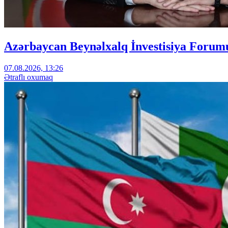
Azərbaycan Beynəlxalq İnvestisiya Forumu
07.08.2026, 13:26
Ətraflı oxumaq