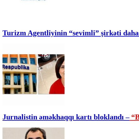
Turizm Agentliyinin “sevimli” şirkəti daha 
Jurnalistin əməkhaqqı kartı bloklandı –
“B