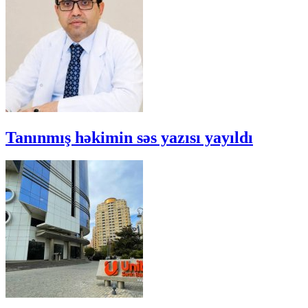
Tanınmış həkimin səs yazısı yayıldı