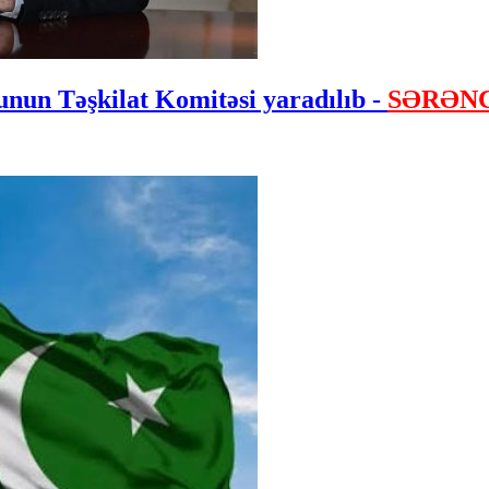
nun Təşkilat Komitəsi yaradılıb -
SƏRƏN